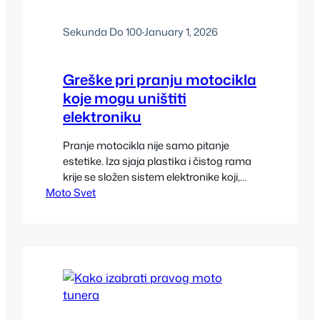
Sekunda Do 100
·
January 1, 2026
Greške pri pranju motocikla
koje mogu uništiti
elektroniku
Pranje motocikla nije samo pitanje
estetike. Iza sjaja plastika i čistog rama
krije se složen sistem elektronike koji,
Moto Svet
ako se ne tretira pravilno, može pretrpeti
ozbiljna oštećenja. Savremeni motocikli
sve više zavise od elektronskih sistema,
senzora i upravljačkih modula, što znači
da nepravilno pranje motocikla može
dovesti do skupih kvarova i dugoročnih
problema u radu.…