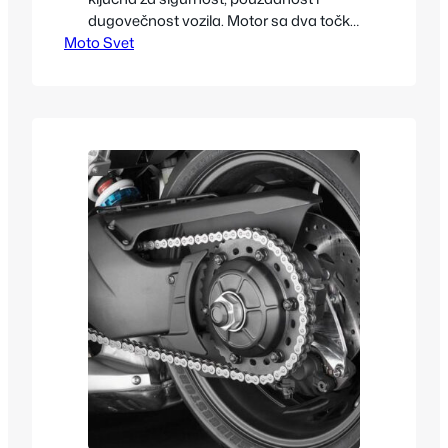
dugovečnost vozila. Motor sa dva točka
Moto Svet
koji je stajao tokom zime zahteva pažljiv
pregled i osnovne tehničke provere pre
prve vožnje. Pravilna priprema smanjuje
rizik od kvarova i omogućava optimalne
performanse tokom cele sezone. Zašto
je priprema motora važna Tokom
mirovanja, motor može izgubiti…