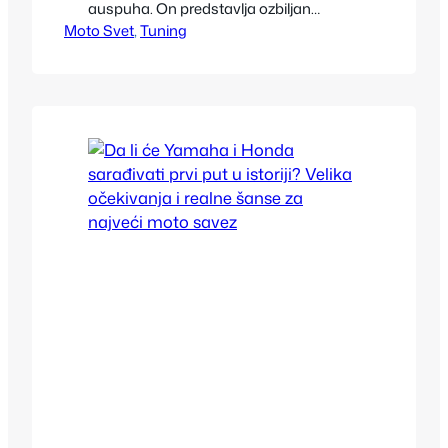
auspuha. On predstavlja ozbiljan
Moto Svet
zahvat u mehaniku, elektroniku i
, 
Tuning
karakter samog motocikla. Pravi moto
tuner može da unapredi performanse,
poboljša pouzdanost i prilagodi motor
vozaču, dok pogrešan izbor može
dovesti do skupih kvarova, gubitka
snage i ugrožene bezbednosti. Zato je
pitanje kako izabrati pravog…