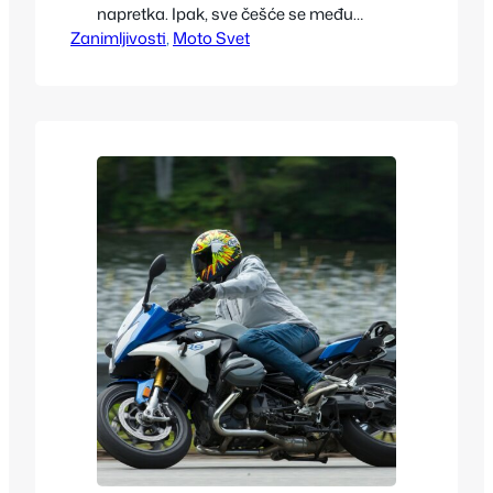
napretka. Ipak, sve češće se među
Zanimljivosti
vozačima pojavljuje utisak da vožnja
, 
Moto Svet
električnog vozila, naročito na dužim
relacijama, može dovesti do bržeg
zamora u poređenju sa klasičnim
benzinskim automobilima. Iako na prvi
pogled deluje nelogično, razlozi za ovaj
fenomen su realni i povezani sa
psihologijom, ergonomijom i…