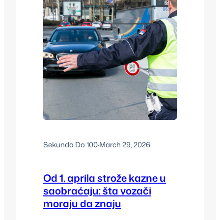
Sekunda Do 100
·
March 29, 2026
Od 1. aprila strože kazne u
saobraćaju: šta vozači
moraju da znaju