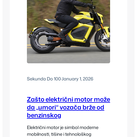
Sekunda Do 100
·
January 1, 2026
Zašto električni motor može
da „umori“ vozača brže od
benzinskog
Električni motor je simbol moderne
mobilnosti, tišine i tehnološkog