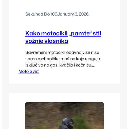
Sekunda Do 100
·
January 3, 2026
Kako motocikli „pamte“ stil
vožnje vlasnika
Savremeni motocikli odavno više nisu
samo mehaničke mašine koje reaguju
isključivo na gas, kvačilo i kočnicu.
Moto Svet
Razvojem elektronike, senzora i
softvera, motocikli su postali inteligentni
sistemi koji mogu da analiziraju, beleže i
prilagođavaju se stilu vožnje vlasnika.
Upravo zato se sve češće postavlja
pitanje kako motocikli „pamte“ stil
vožnje i na koji način to utiče…