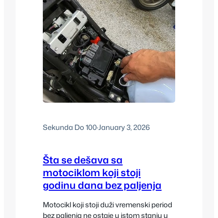
Sekunda Do 100
·
January 3, 2026
Šta se dešava sa
motociklom koji stoji
godinu dana bez paljenja
Motocikl koji stoji duži vremenski period
bez paljenja ne ostaje u istom stanju u