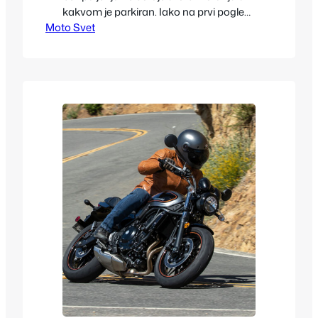
kakvom je parkiran. Iako na prvi pogled
Moto Svet
može delovati da mirovanje čuva
tehniku, realnost je često suprotna.
Kada motocikl stoji godinu dana bez
paljenja, dolazi do niza mehaničkih,
električnih i hemijskih procesa koji mogu
ozbiljno uticati na njegovu pouzdanost,
bezbednost i…