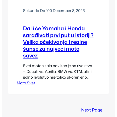
Sekunda Do 100
·
December 8, 2025
Da li će Yamaha i Honda
sarađivati prvi put u istoriji?
Velika očekivanja i realne
šanse za najveći moto
savez
Svet motocikala navikao je na rivalstva
— Ducati vs. Aprilia, BMW vs. KTM, ali ni
jedno rivalstvo nije toliko ukorenjeno
Moto Svet
kao Honda vs. Yamaha. Ove dve
japanske sile decenijama su se
nadmetale u svemu: od MotoGP piste,
preko prodajnih brojki, pa do
tehnoloških inovacija u masovnoj
Next Page
proizvodnji. Zato je pitanje da li će