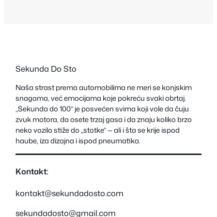
Yamaha i…
Sekunda Do Sto
Naša strast prema automobilima ne meri se konjskim
snagama, već emocijama koje pokreću svaki obrtaj.
„Sekunda do 100“ je posvećen svima koji vole da čuju
zvuk motora, da osete trzaj gasa i da znaju koliko brzo
neko vozilo stiže do „stotke“ — ali i šta se krije ispod
haube, iza dizajna i ispod pneumatika.
Kontakt:
kontakt@sekundadosto.com
sekundadosto@gmail.com