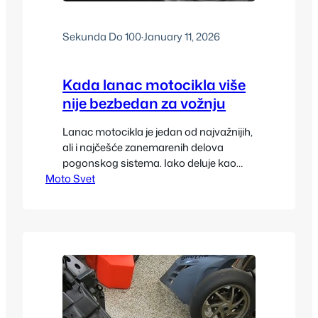
Sekunda Do 100
·
January 11, 2026
Kada lanac motocikla više
nije bezbedan za vožnju
Lanac motocikla je jedan od najvažnijih,
ali i najčešće zanemarenih delova
pogonskog sistema. Iako deluje kao
Moto Svet
jednostavna mehanička komponenta,
njegovo stanje direktno utiče na
bezbednost, performanse i pouzdanost
motocikla. Pitanje kada lanac više nije
bezbedan ne odnosi se samo na
estetsko ili servisno pitanje, već na
realan rizik od kvara koji može imati
ozbiljne posledice…