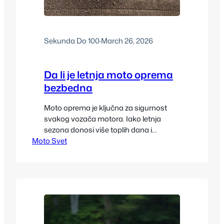
Sekunda Do 100
·
March 26, 2026
Da li je letnja moto oprema
bezbedna
Moto oprema je ključna za sigurnost
svakog vozača motora. Iako letnja
sezona donosi više toplih dana i
Moto Svet
ugodnijih uslova za vožnju, pitanje
ostaje: da li je letnja moto oprema
bezbedna? Pravilan izbor opreme nije
samo stvar udobnosti, već direktno
utiče na zaštitu u slučaju pada ili
sudara. Bez obzira na temperaturu,
vozači moraju voditi računa…