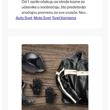
Od 1. aprila očekuju se strože kazne za
učesnike u saobraćaju, što predstavlja
značajnu promenu za sve vozače. Novi
Auto Svet
propisi imaju za cilj povećanje
, 
Moto Svet
, 
Svet Kamiona
bezbednosti na putevima, smanjenje
broja saobraćajnih nezgoda i podizanje
svesti o odgovornom ponašanju u
vožnji. Strože kazne od 1. aprila odnose
se na različite prekršaje, od
prekoračenja brzine do korišćenja
mobilnog…