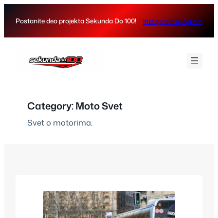
Skip
to
Postanite deo projekta Sekunda Do 100!
Instagram
Telegram
content
Category:
Moto Svet
Svet o motorima.