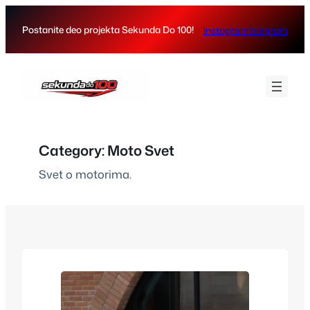
Skip
to
Postanite deo projekta Sekunda Do 100!
Instagram
Telegram
content
Category:
Moto Svet
Svet o motorima.