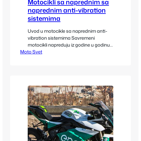
Motocikli sa naprednim sa
naprednim anti-vibration
sistemima
Uvod u motocikle sa naprednim anti-
vibration sistemima Savremeni
motocikli napreduju iz godine u godinu,
Moto Svet
ne samo u pogledu snage i
aerodinamike, već i kada je reč o
udobnosti i ergonomiji. Jedan od
najvažnijih aspekata udobne vožnje
jesu anti-vibration sistemi, koji imaju
zadatak da smanje vibracije motora,
rama i upravljača, čineći vožnju
prijatnijom i sigurnijom. Motocikli…