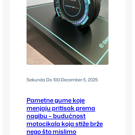
Sekunda Do 100
·
December 5, 2025
Pametne gume koje
menjaju pritisak prema
nagibu – budućnost
motocikala koja stiže brže
nego što mislimo