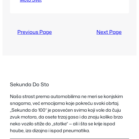
kupaca. Iako se globalno tržište
dvotočkaša menja u pravcu električnih
skutera i većih sportskih modela, jedan
motocikl i dalje dominira masovnom
Previous Page
Next Page
prodajom. Radi se o Hero Splendoru,
modelu koji je decenijama sinonim za
pouzdanost, pristupačnost…
Sekunda Do Sto
Naša strast prema automobilima ne meri se konjskim
snagama, već emocijama koje pokreću svaki obrtaj.
„Sekunda do 100“ je posvećen svima koji vole da čuju
zvuk motora, da osete trzaj gasa i da znaju koliko brzo
neko vozilo stiže do „stotke“ — ali i šta se krije ispod
haube, iza dizajna i ispod pneumatika.