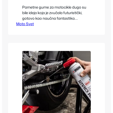
Pametne gume za motocikle dugo su
bile ideja koja je zvučala futuristički,
gotovo kao naučna fantastika.
Moto Svet
Međutim, razvoj elektronike, senzorskih
sistema i adaptivnih materijala doveo
nas je do trenutka u kojem pametne
gume koje same menjaju pritisak
prema nagibu više nisu koncept — već
realan pravac razvoja motociklističke
industrije. Ovaj sistem postaje ključan
za stabilnost,…