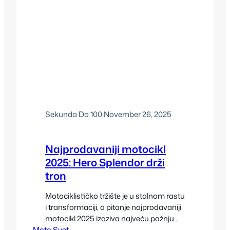
Sekunda Do 100
·
November 26, 2025
Najprodavaniji motocikl
2025: Hero Splendor drži
tron
Motociklističko tržište je u stalnom rastu
i transformaciji, a pitanje najprodavaniji
motocikl 2025 izaziva najveću pažnju
Moto Svet
proizvođača, distributera i samih