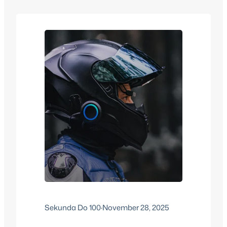
način koji je pre samo nekoliko godina
bio nezamisliv. Napredak tehnologije
baterija, razvoj visokih performansi i sve
stroži propisi o emisijama podigli su
Electric Moto Championship na nivo…
Sekunda Do 100
·
November 28, 2025