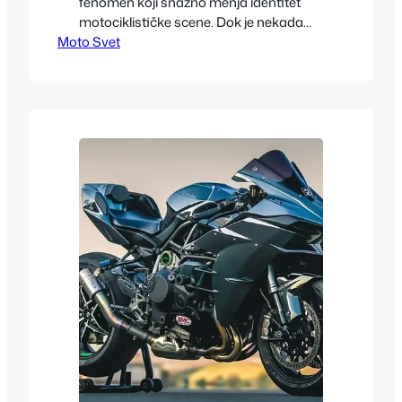
fenomen koji snažno menja identitet
motociklističke scene. Dok je nekada
Moto Svet
café racer bio simbol benzinskog bunta,
minimalističke estetike i zvuka koji je
parao noć, danas ova filozofija dobija
potpuno novu dimenziju kroz električne
pogone. Spoj retro izgleda i moderne
električne tehnologije stvorio je nešto
posebno — motocikle koji…