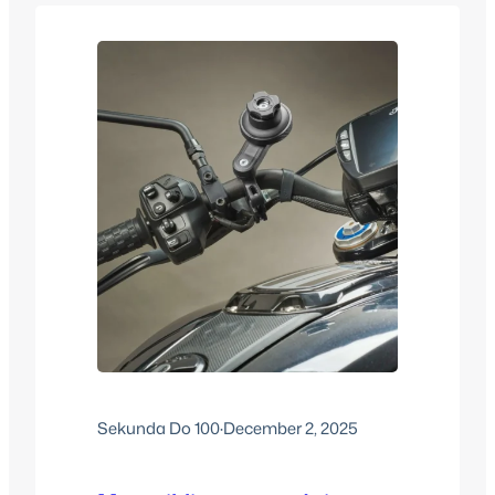
unutar lobanje, što može dovesti do
potresa mozga, oštećenja tkiva i
dugoročnih neuroloških posledica.
Upravo zbog toga razvijen…
Sekunda Do 100
·
December 2, 2025