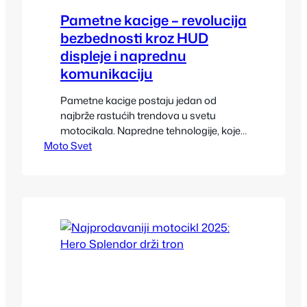
Pametne kacige – revolucija
bezbednosti kroz HUD
displeje i naprednu
komunikaciju
Pametne kacige postaju jedan od
najbrže rastućih trendova u svetu
motocikala. Napredne tehnologije, koje
Moto Svet
su nekada bile rezervisane za avione i
luksuznu automobilsku industriju, sada
se nalaze u kacigama koje motociklisti
nose svakog dana. Ključni elementi su
HUD displeji (Head-Up Display) i sistemi
za komunikaciju, koji zajedno donose
novu dimenziju bezbednosti, udobnosti
i kontrole vožnje.…