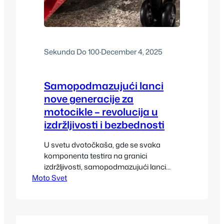
Sekunda Do 100
·
December 4, 2025
Samopodmazujući lanci
nove generacije za
motocikle – revolucija u
izdržljivosti i bezbednosti
U svetu dvotočkaša, gde se svaka
komponenta testira na granici
izdržljivosti, samopodmazujući lanci
Moto Svet
nove generacije predstavljaju jednu od
najvažnijih tehnoloških inovacija
poslednje decenije. Tradicionalni lanci
zahtevaju redovno čišćenje,
podmazivanje i proveru zategnutosti,