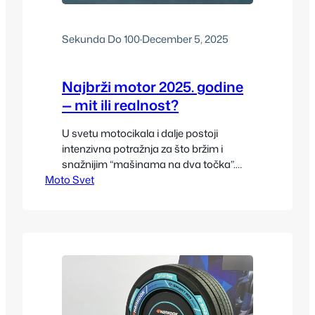
Sekunda Do 100
·
December 5, 2025
Najbrži motor 2025. godine
— mit ili realnost?
U svetu motocikala i dalje postoji
intenzivna potražnja za što bržim i
snažnijim “mašinama na dva točka”.
Moto Svet
Ipak, tvrdnja da postoji jedinstveni
„najbrži motor 2025.“ koja važi za sve —
serijsko stanje, zakonsku upotrebljivost,
električni ili benzinski pogon — je
komplikovana. Ipak, prema dostupnim
podacima iz 2025, jedan model se
najčešće izdvaja kao najbrži u…