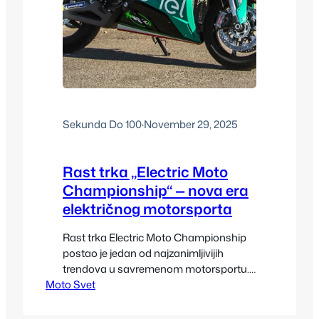
Sekunda Do 100
·
November 29, 2025
Rast trka „Electric Moto
Championship“ — nova era
električnog motorsporta
Rast trka Electric Moto Championship
postao je jedan od najzanimljivijih
trendova u savremenom motorsportu.
Moto Svet
Nekada shvaćen kao eksperiment,
električni motociklizam danas privlači
publiku, investitore i proizvođače na