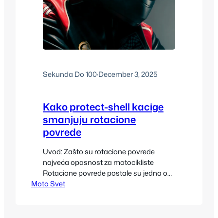
Sekunda Do 100
·
December 3, 2025
Kako protect-shell kacige
smanjuju rotacione
povrede
Uvod: Zašto su rotacione povrede
najveća opasnost za motocikliste
Rotacione povrede postale su jedna od
Moto Svet
najčešćih i najopasnijih vrsta povreda
glave u motociklizmu. Udarac u kacigu
ne utiče samo linearnom silom; često
dolazi do rotacionog kretanja mozga