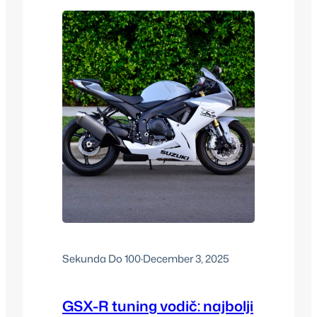
što vozačima oduzima vreme i utiče na
performanse. Novi sistemi
samopodmazivanja prelaze na
potpuno drugačiji pristup — oni
automatski održavaju optimalan sloj
maziva…
Sekunda Do 100
·
December 3, 2025
GSX-R tuning vodič: najbolji