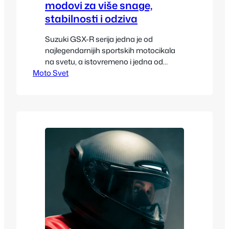
modovi za više snage,
stabilnosti i odziva
Suzuki GSX-R serija jedna je od
najlegendarnijih sportskih motocikala
na svetu, a istovremeno i jedna od
Moto Svet
najzahvalnijih platformi za tuning. Bilo
da se radi o GSX-R 600, 750 ili 1000,
svaki model nudi ogroman potencijal za
povećanje snage, bolje ponašanje u
krivinama i brže reakcije na gas. Upravo
zbog toga je GSXR tuning postao
globalni…