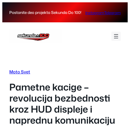
Skip
to
Postanite deo projekta Sekunda Do 100!
Instagram
Telegram
content
Moto Svet
Pametne kacige –
revolucija bezbednosti
kroz HUD displeje i
naprednu komunikaciju