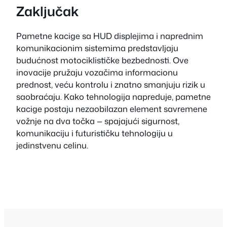
Zaključak
Pametne kacige sa HUD displejima i naprednim
komunikacionim sistemima predstavljaju
budućnost motociklističke bezbednosti. Ove
inovacije pružaju vozačima informacionu
prednost, veću kontrolu i znatno smanjuju rizik u
saobraćaju. Kako tehnologija napreduje, pametne
kacige postaju nezaobilazan element savremene
vožnje na dva točka — spajajući sigurnost,
komunikaciju i futurističku tehnologiju u
jedinstvenu celinu.