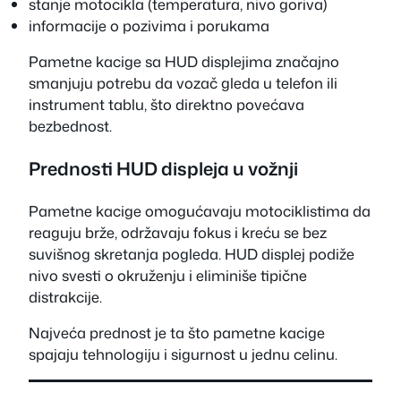
stanje motocikla (temperatura, nivo goriva)
informacije o pozivima i porukama
Pametne kacige sa HUD displejima značajno
smanjuju potrebu da vozač gleda u telefon ili
instrument tablu, što direktno povećava
bezbednost.
Prednosti HUD displeja u vožnji
Pametne kacige omogućavaju motociklistima da
reaguju brže, održavaju fokus i kreću se bez
suvišnog skretanja pogleda. HUD displej podiže
nivo svesti o okruženju i eliminiše tipične
distrakcije.
Najveća prednost je ta što pametne kacige
spajaju tehnologiju i sigurnost u jednu celinu.