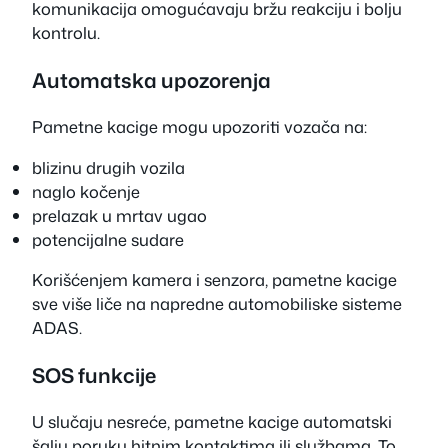
komunikacija omogućavaju bržu reakciju i bolju
kontrolu.
Automatska upozorenja
Pametne kacige mogu upozoriti vozača na:
blizinu drugih vozila
naglo kočenje
prelazak u mrtav ugao
potencijalne sudare
Korišćenjem kamera i senzora, pametne kacige
sve više liče na napredne automobiliske sisteme
ADAS.
SOS funkcije
U slučaju nesreće, pametne kacige automatski
šalju poruku hitnim kontaktima ili službama. To