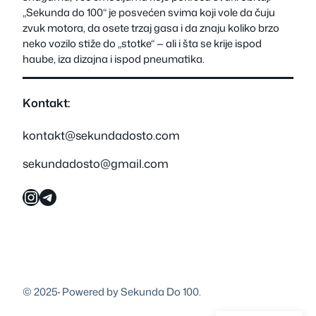
„Sekunda do 100“ je posvećen svima koji vole da čuju
zvuk motora, da osete trzaj gasa i da znaju koliko brzo
neko vozilo stiže do „stotke“ — ali i šta se krije ispod
haube, iza dizajna i ispod pneumatika.
Kontakt:
kontakt@sekundadosto.com
sekundadosto@gmail.com
Instagram
Telegram
© 2025
·
Powered by Sekunda Do 100.