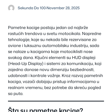
Sekunda Do 100
·
November 28, 2025
Pametne kacige postaju jedan od najbrže
rastućih trendova u svetu motocikala. Napredne
tehnologije, koje su nekada bile rezervisane za
avione i luksuznu automobilsku industriju, sada
se nalaze u kacigama koje motociklisti nose
svakog dana. Ključni elementi su HUD displeji
(Head-Up Display) i sistemi za komunikaciju, koji
zajedno donose novu dimenziju bezbednosti,
udobnosti i kontrole vožnje. Kroz razvoj pametnih
kaciga, vozači dobijaju pristup informacijama u
realnom vremenu, bez potrebe da skreću pogled
sa puta.
Šta su pametne kacige?