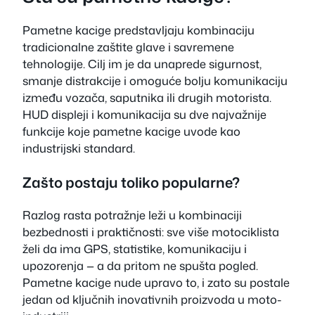
Pametne kacige predstavljaju kombinaciju
tradicionalne zaštite glave i savremene
tehnologije. Cilj im je da unaprede sigurnost,
smanje distrakcije i omoguće bolju komunikaciju
između vozača, saputnika ili drugih motorista.
HUD displeji i komunikacija su dve najvažnije
funkcije koje pametne kacige uvode kao
industrijski standard.
Zašto postaju toliko popularne?
Razlog rasta potražnje leži u kombinaciji
bezbednosti i praktičnosti: sve više motociklista
želi da ima GPS, statistike, komunikaciju i
upozorenja — a da pritom ne spušta pogled.
Pametne kacige nude upravo to, i zato su postale
jedan od ključnih inovativnih proizvoda u moto-