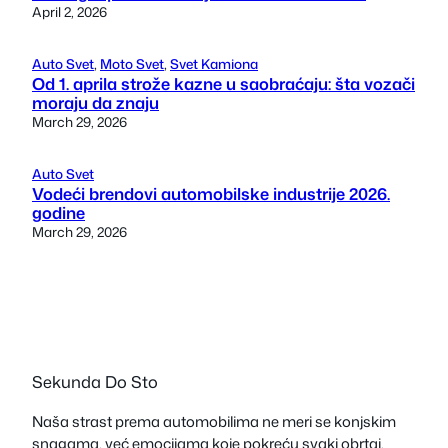
April 2, 2026
Auto Svet
, 
Moto Svet
, 
Svet Kamiona
Od 1. aprila strože kazne u saobraćaju: šta vozači
moraju da znaju
March 29, 2026
Auto Svet
Vodeći brendovi automobilske industrije 2026.
godine
March 29, 2026
Sekunda Do Sto
Naša strast prema automobilima ne meri se konjskim
snagama, već emocijama koje pokreću svaki obrtaj.