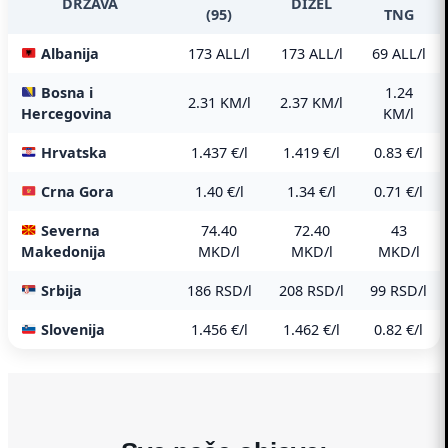
DRŽAVA
DIZEL
(95)
TNG
Albanija
173 ALL/l
173 ALL/l
69 ALL/l
Bosna i
1.24
2.31 KM/l
2.37 KM/l
Hercegovina
KM/l
Hrvatska
1.437 €/l
1.419 €/l
0.83 €/l
Crna Gora
1.40 €/l
1.34 €/l
0.71 €/l
Severna
74.40
72.40
43
Makedonija
MKD/l
MKD/l
MKD/l
Srbija
186 RSD/l
208 RSD/l
99 RSD/l
Slovenija
1.456 €/l
1.462 €/l
0.82 €/l