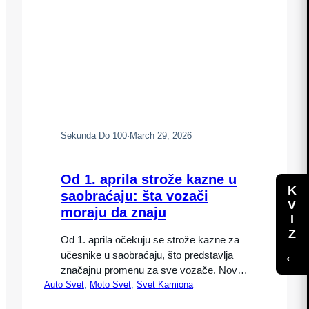
Sekunda Do 100
·
March 29, 2026
Od 1. aprila strože kazne u
K
saobraćaju: šta vozači
V
moraju da znaju
I
Z
Od 1. aprila očekuju se strože kazne za
←
učesnike u saobraćaju, što predstavlja
značajnu promenu za sve vozače. Novi
Auto Svet
, 
Moto Svet
, 
Svet Kamiona
propisi imaju za cilj povećanje
bezbednosti na putevima, smanjenje