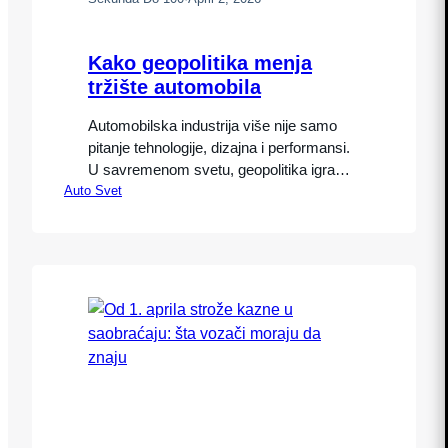
Kako geopolitika menja
tržište automobila
Automobilska industrija više nije samo
pitanje tehnologije, dizajna i performansi.
U savremenom svetu, geopolitika igra
Auto Svet
ključnu ulogu u oblikovanju globalnog
tržišta. Kako geopolitika menja tržište
automobila postaje sve važnije pitanje za
proizvođače, investitore i kupce. Političke
odluke, trgovinski odnosi i međunarodni
konflikti direktno utiču na proizvodnju,
cene i dostupnost vozila. Razumevanje
kako geopolitika menja tržište…