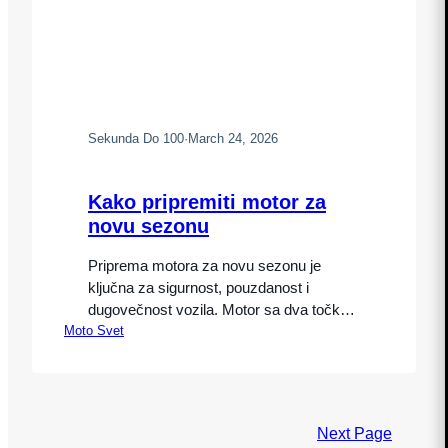
Sekunda Do 100
·
March 24, 2026
Kako pripremiti motor za
novu sezonu
Priprema motora za novu sezonu je
ključna za sigurnost, pouzdanost i
dugovečnost vozila. Motor sa dva točka
Moto Svet
koji je stajao tokom zime zahteva pažljiv
pregled i osnovne tehničke provere pre
prve vožnje. Pravilna priprema smanjuje
rizik od kvarova i omogućava optimalne
performanse tokom cele sezone. Zašto je
Next Page
priprema motora važna Tokom mirovanja,