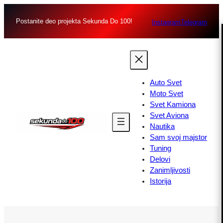
Postanite deo projekta Sekunda Do 100!
Instagram
Telegram
Auto Svet
Moto Svet
Svet Kamiona
Svet Aviona
Nautika
Sam svoj majstor
Tuning
Delovi
Zanimljivosti
Istorija