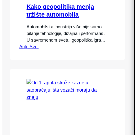
Kako geopolitika menja
tržište automobila
Automobilska industrija više nije samo
pitanje tehnologije, dizajna i performansi.
U savremenom svetu, geopolitika igra
Auto Svet
ključnu ulogu u oblikovanju globalnog
tržišta. Kako geopolitika menja tržište
automobila postaje sve važnije pitanje za
proizvođače, investitore i kupce. Političke
odluke, trgovinski odnosi i međunarodni
konflikti direktno utiču na proizvodnju,
cene i dostupnost vozila. Razumevanje
kako geopolitika menja tržište…