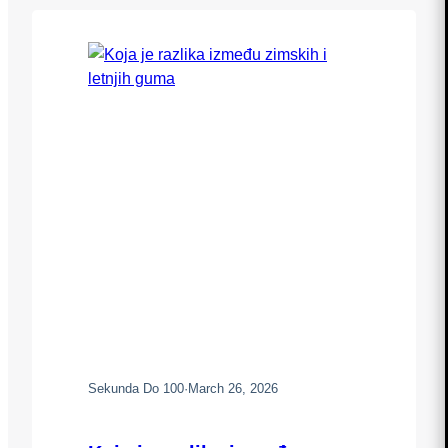
već direktno utiče na zaštitu u slučaju
pada ili sudara. Bez obzira na
temperaturu, vozači moraju voditi
računa…
Sekunda Do 100
·
March 26, 2026