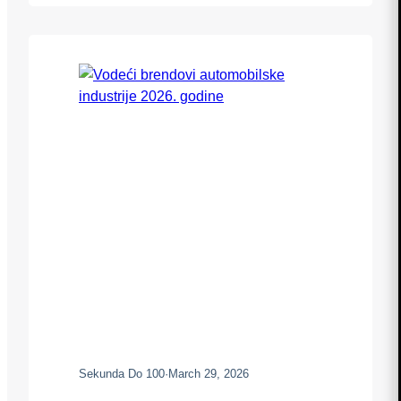
broja saobraćajnih nezgoda i podizanje
svesti o odgovornom ponašanju u vožnji.
Strože kazne od 1. aprila odnose se na
različite prekršaje, od prekoračenja brzine
do korišćenja mobilnog…
Sekunda Do 100
·
March 29, 2026