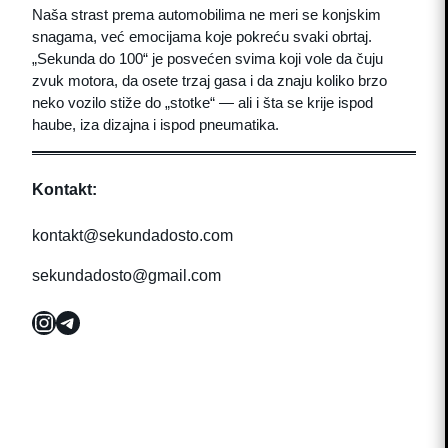
Naša strast prema automobilima ne meri se konjskim
snagama, već emocijama koje pokreću svaki obrtaj.
„Sekunda do 100“ je posvećen svima koji vole da čuju
zvuk motora, da osete trzaj gasa i da znaju koliko brzo
neko vozilo stiže do „stotke“ — ali i šta se krije ispod
haube, iza dizajna i ispod pneumatika.
Kontakt:
kontakt@sekundadosto.com
sekundadosto@gmail.com
Instagram
Telegram