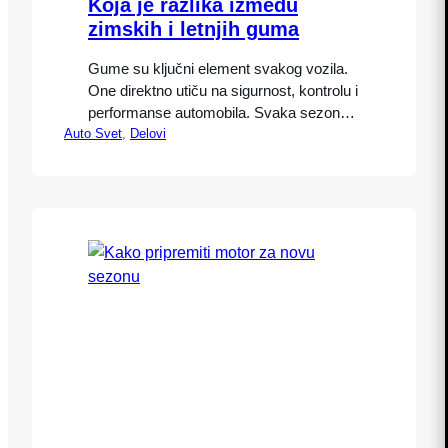
Koja je razlika između
zimskih i letnjih guma
Gume su ključni element svakog vozila.
One direktno utiču na sigurnost, kontrolu i
performanse automobila. Svaka sezona
Auto Svet
, 
Delovi
nosi specifične zahteve, a razlika između
zimskih i letnjih guma postaje posebno
važna kada se približava promena
perioda godine. Pravilna upotreba guma
može sprečiti nesreće i smanjiti troškove
održavanja. Razumevanje razlika između
zimskih i letnjih guma omogućava
vozačima…