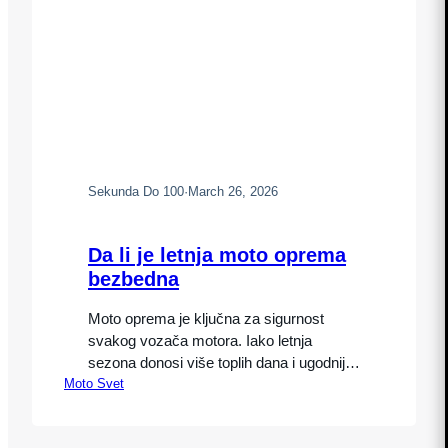
Sekunda Do 100
·
March 26, 2026
Da li je letnja moto oprema
bezbedna
Moto oprema je ključna za sigurnost
svakog vozača motora. Iako letnja
sezona donosi više toplih dana i ugodnijih
Moto Svet
uslova za vožnju, pitanje ostaje: da li je
letnja moto oprema bezbedna? Pravilan
izbor opreme nije samo stvar udobnosti,