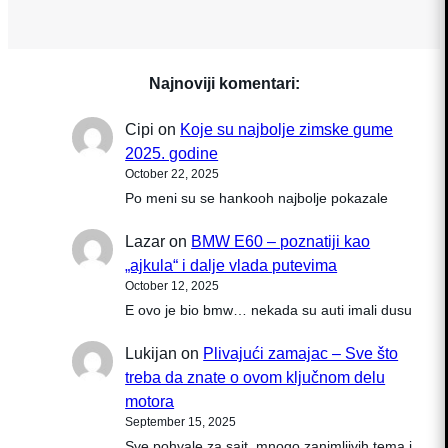
svesti o odgovornom ponašanju u vožnji.
Strože kazne od 1. aprila odnose se na
različite prekršaje, od prekoračenja brzine
do korišćenja mobilnog…
Najnoviji komentari:
Cipi
on
Koje su najbolje zimske gume
2025. godine
October 22, 2025
Po meni su se hankooh najbolje pokazale
Lazar
on
BMW E60 – poznatiji kao
„ajkula“ i dalje vlada putevima
October 12, 2025
E ovo je bio bmw… nekada su auti imali dusu
Lukijan
on
Plivajući zamajac – Sve što
treba da znate o ovom ključnom delu
motora
September 15, 2025
Sve pohvale za sajt, mnogo zanimljivih tema i