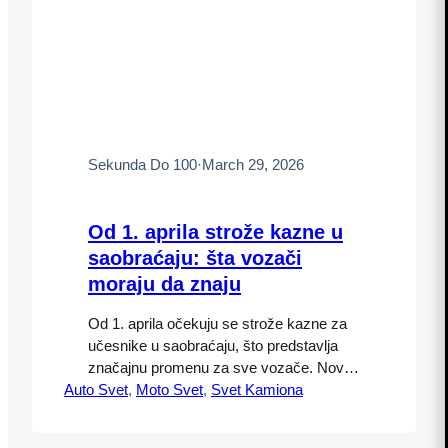
Sekunda Do 100
·
March 29, 2026
Od 1. aprila strože kazne u
saobraćaju: šta vozači
moraju da znaju
Od 1. aprila očekuju se strože kazne za
učesnike u saobraćaju, što predstavlja
značajnu promenu za sve vozače. Novi
Auto Svet
propisi imaju za cilj povećanje
, 
Moto Svet
, 
Svet Kamiona
bezbednosti na putevima, smanjenje
broja saobraćajnih nezgoda i podizanje