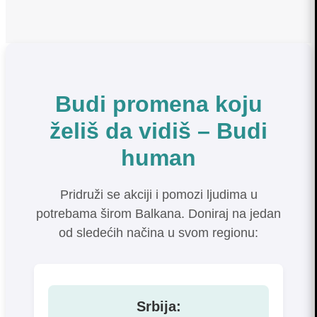
motor može izgubiti…
Budi promena koju
želiš da vidiš – Budi
human
Pridruži se akciji i pomozi ljudima u
potrebama širom Balkana. Doniraj na jedan
od sledećih načina u svom regionu:
Srbija: