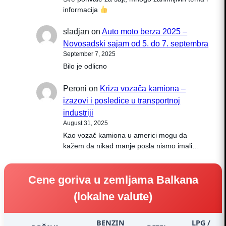
informacija
sladjan
on
Auto moto berza 2025 –
Novosadski sajam od 5. do 7. septembra
September 7, 2025
Bilo je odlicno
Peroni
on
Kriza vozača kamiona –
izazovi i posledice u transportnoj
industriji
August 31, 2025
Kao vozač kamiona u americi mogu da
kažem da nikad manje posla nismo imali…
Cene goriva u zemljama Balkana
(lokalne valute)
BENZIN
LPG /