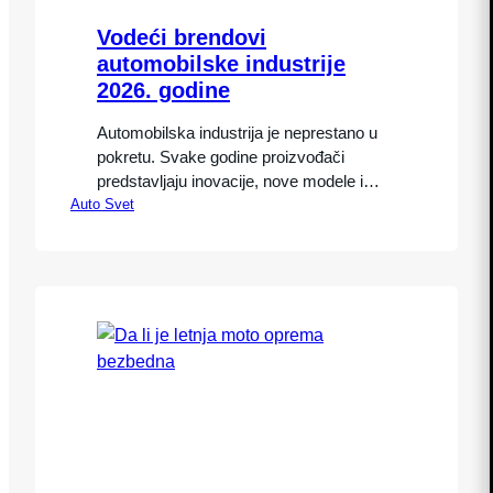
Vodeći brendovi
automobilske industrije
2026. godine
Automobilska industrija je neprestano u
pokretu. Svake godine proizvođači
predstavljaju inovacije, nove modele i
Auto Svet
tehnologije koje menjaju način vožnje.
Vodeći brendovi automobilske industrije
2026. godine potvrđuju globalne trendove
– elektrifikaciju, digitalizaciju i održivost.
Ljubitelji automobila sa nestrpljenjem
prate ove promene, jer brendovi ne nude
samo vozila, već iskustvo i stil života.
Godina 2026. donosi nova…