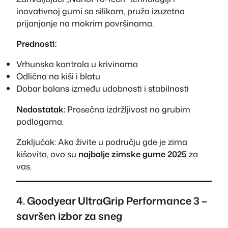
inovativnoj gumi sa silikom, pruža izuzetno
prijanjanje na mokrim površinama.
Prednosti:
Vrhunska kontrola u krivinama
Odlična na kiši i blatu
Dobar balans između udobnosti i stabilnosti
Nedostatak:
Prosečna izdržljivost na grubim
podlogama.
Zaključak:
Ako živite u području gde je zima
kišovita, ovo su
najbolje zimske gume 2025
za
vas.
4. Goodyear UltraGrip Performance 3 –
savršen izbor za sneg