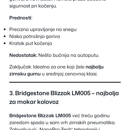
sigurnost pri kočenju.
Prednosti:
Precizno upravljanje na snegu
Niska potrošnja goriva
Kratak put kočenja
Nedostatak:
Nešto bučnija na autoputu.
Zaključak:
Idealna za one koji žele
najbolju
zimsku gumu
u srednjoj cenovnoj klasi.
3. Bridgestone Blizzak LM005 – najbolja
za mokar kolovoz
Bridgestone Blizzak LM005
već treću godinu
zaredom spada u sam vrh zimskih pneumatika.
Zahvaljujući „NanoPro-Tech“ tehnologiji i