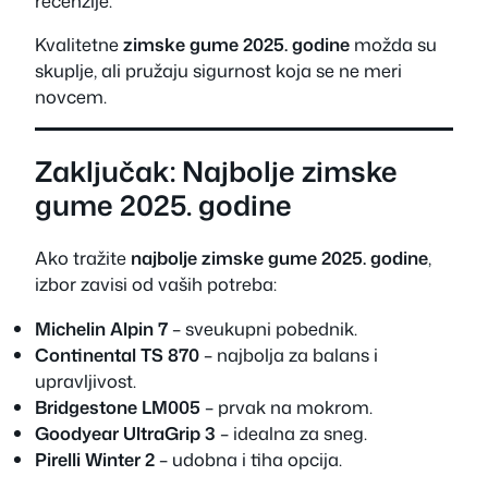
recenzije.
Kvalitetne
zimske gume 2025. godine
možda su
skuplje, ali pružaju sigurnost koja se ne meri
novcem.
Zaključak: Najbolje zimske
gume 2025. godine
Ako tražite
najbolje zimske gume 2025. godine
,
izbor zavisi od vaših potreba:
Michelin Alpin 7
– sveukupni pobednik.
Continental TS 870
– najbolja za balans i
upravljivost.
Bridgestone LM005
– prvak na mokrom.
Goodyear UltraGrip 3
– idealna za sneg.
Pirelli Winter 2
– udobna i tiha opcija.