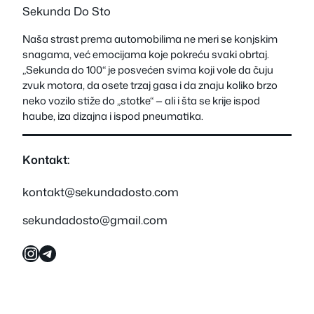
Sekunda Do Sto
Naša strast prema automobilima ne meri se konjskim
snagama, već emocijama koje pokreću svaki obrtaj.
„Sekunda do 100“ je posvećen svima koji vole da čuju
zvuk motora, da osete trzaj gasa i da znaju koliko brzo
neko vozilo stiže do „stotke“ — ali i šta se krije ispod
haube, iza dizajna i ispod pneumatika.
Kontakt:
kontakt@sekundadosto.com
sekundadosto@gmail.com
Instagram
Telegram