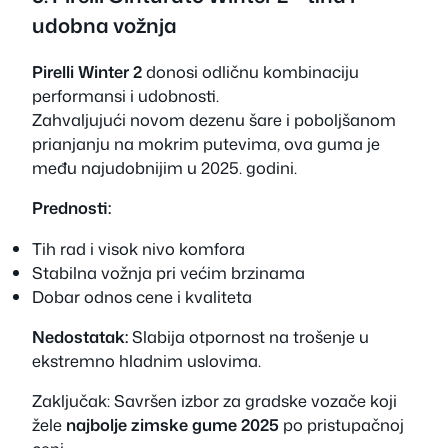
udobna vožnja
Pirelli Winter 2
donosi odličnu kombinaciju
performansi i udobnosti.
Zahvaljujući novom dezenu šare i poboljšanom
prianjanju na mokrim putevima, ova guma je
među najudobnijim u 2025. godini.
Prednosti:
Tih rad i visok nivo komfora
Stabilna vožnja pri većim brzinama
Dobar odnos cene i kvaliteta
Nedostatak:
Slabija otpornost na trošenje u
ekstremno hladnim uslovima.
Zaključak:
Savršen izbor za gradske vozače koji
žele
najbolje zimske gume 2025
po pristupačnoj