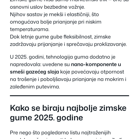
osnovni uslov bezbedne vožnje.
Njihov sastav je mekši i elastičniji, što
omogućava bolje prianjanje pri niskim
temperaturama.
Dok letnje gume gube fleksibilnost, zimske
zadržavaju prijanjanje i sprečavaju proklizavanje.
U 2025. godini, tehnologija guma dodatno je
napredovala: uvedene su
nano-komponente u
smeši gazećeg sloja
koje povećavaju otpornost
na trošenje i poboljšavaju prianjanje na mokrim i
zaleđenim putevima.
Kako se biraju najbolje zimske
gume 2025. godine
Pre nego što pogledamo listu najtraženijih