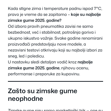
Kada stigne zima i temperature padnu ispod 7°C,
pravo je vreme da se zapitamo –
koje su najbolje
zimske gume 2025. godine?
Od izbora pravih pneumatika zavisi ne samo
bezbednost, već i stabilnost, potrošnja goriva i
ukupno iskustvo vožnje. Svake godine renomirani
proizvođači predstavljaju nove modele, a
nezavisni testovi otkrivaju koji su najbolji izbori za
sneg, led i poledicu.
U nastavku sledi detaljan vodič kroz
najbolje
zimske gume 2025. godine
, njihovu ocenu,
performanse i preporuke za kupovinu.
Zašto su zimske gume
neophodne
Zimske gume nisu samo marketinški trik — one su