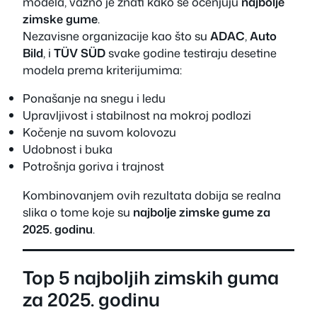
modela, važno je znati kako se ocenjuju
najbolje
zimske gume
.
Nezavisne organizacije kao što su
ADAC
,
Auto
Bild
, i
TÜV SÜD
svake godine testiraju desetine
modela prema kriterijumima:
Ponašanje na snegu i ledu
Upravljivost i stabilnost na mokroj podlozi
Kočenje na suvom kolovozu
Udobnost i buka
Potrošnja goriva i trajnost
Kombinovanjem ovih rezultata dobija se realna
slika o tome koje su
najbolje zimske gume za
2025. godinu
.
Top 5 najboljih zimskih guma
za 2025. godinu