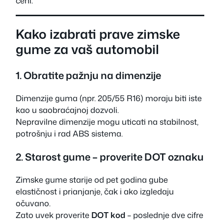
ceni.
Kako izabrati prave zimske
gume za vaš automobil
1. Obratite pažnju na dimenzije
Dimenzije guma (npr. 205/55 R16) moraju biti iste
kao u saobraćajnoj dozvoli.
Nepravilne dimenzije mogu uticati na stabilnost,
potrošnju i rad ABS sistema.
2. Starost gume – proverite DOT oznaku
Zimske gume starije od pet godina gube
elastičnost i prianjanje, čak i ako izgledaju
očuvano.
Zato uvek proverite
DOT kod
– poslednje dve cifre