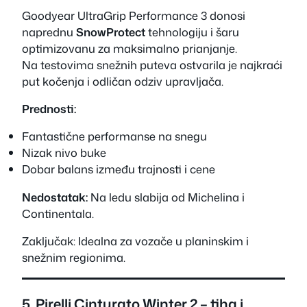
Goodyear UltraGrip Performance 3 donosi
naprednu
SnowProtect
tehnologiju i šaru
optimizovanu za maksimalno prianjanje.
Na testovima snežnih puteva ostvarila je najkraći
put kočenja i odličan odziv upravljača.
Prednosti:
Fantastične performanse na snegu
Nizak nivo buke
Dobar balans između trajnosti i cene
Nedostatak:
Na ledu slabija od Michelina i
Continentala.
Zaključak:
Idealna za vozače u planinskim i
snežnim regionima.
5. Pirelli Cinturato Winter 2 – tiha i