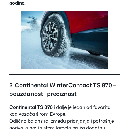
godine
.
2. Continental WinterContact TS 870 –
pouzdanost i preciznost
Continental TS 870
i dalje je jedan od favorita
kod vozača širom Evrope.
Odlično balansira između prianjanja i potrošnje
goriva, a novi sistem lamela pruža dodatnu