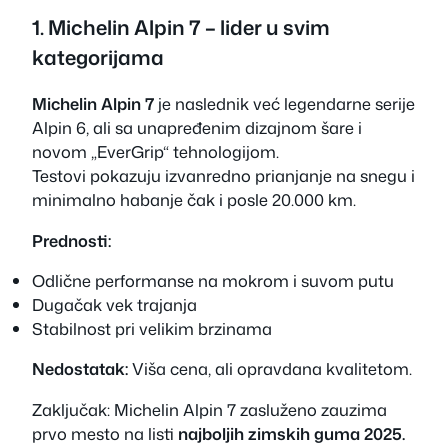
1. Michelin Alpin 7 – lider u svim
kategorijama
Michelin Alpin 7
je naslednik već legendarne serije
Alpin 6, ali sa unapređenim dizajnom šare i
novom „EverGrip“ tehnologijom.
Testovi pokazuju izvanredno prianjanje na snegu i
minimalno habanje čak i posle 20.000 km.
Prednosti:
Odlične performanse na mokrom i suvom putu
Dugačak vek trajanja
Stabilnost pri velikim brzinama
Nedostatak:
Viša cena, ali opravdana kvalitetom.
Zaključak:
Michelin Alpin 7 zasluženo zauzima
prvo mesto na listi
najboljih zimskih guma 2025.