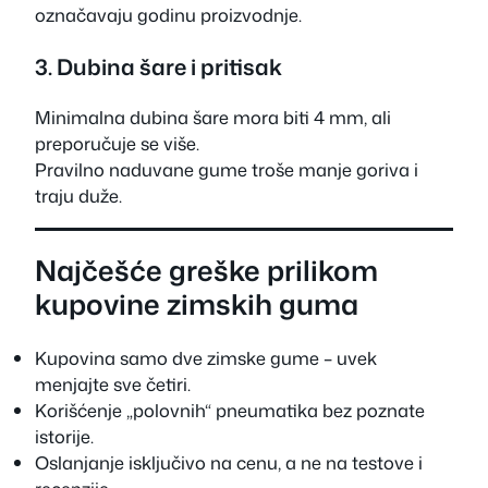
označavaju godinu proizvodnje.
3. Dubina šare i pritisak
Minimalna dubina šare mora biti 4 mm, ali
preporučuje se više.
Pravilno naduvane gume troše manje goriva i
traju duže.
Najčešće greške prilikom
kupovine zimskih guma
Kupovina samo dve zimske gume – uvek
menjajte sve četiri.
Korišćenje „polovnih“ pneumatika bez poznate
istorije.
Oslanjanje isključivo na cenu, a ne na testove i