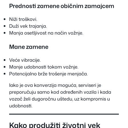
Prednosti zamene običnim zamajcem
Niži troškovi.
Duži vek trajanja.
Manja osetljivost na način vožnje.
Mane zamene
Veće vibracije.
Manje udobnosti tokom vožnje.
Potencijalno brže trošenje menjača.
Iako je ova konverzija moguća, serviseri je
preporučuju samo kod određenih vozila i kada
vozač želi dugoročnu uštedu, uz kompromis u
udobnosti.
Kako produžiti životni vek