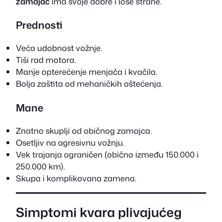
zamajac
ima svoje dobre i loše strane.
Prednosti
Veća udobnost vožnje.
Tiši rad motora.
Manje opterećenje menjača i kvačila.
Bolja zaštita od mehaničkih oštećenja.
Mane
Znatno skuplji od običnog zamajca.
Osetljiv na agresivnu vožnju.
Vek trajanja ograničen (obično između 150.000 i
250.000 km).
Skupa i komplikovana zamena.
Simptomi kvara plivajućeg