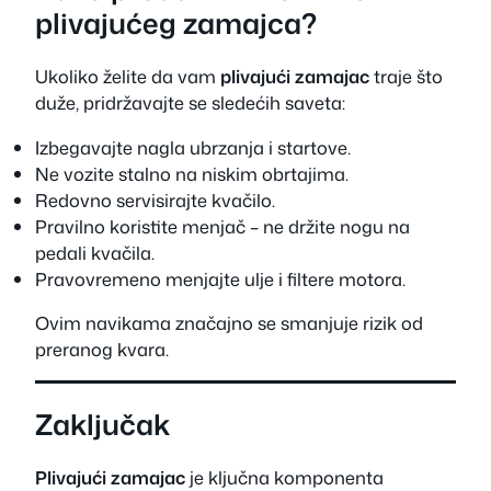
plivajućeg zamajca?
Ukoliko želite da vam
plivajući zamajac
traje što
duže, pridržavajte se sledećih saveta:
Izbegavajte nagla ubrzanja i startove.
Ne vozite stalno na niskim obrtajima.
Redovno servisirajte kvačilo.
Pravilno koristite menjač – ne držite nogu na
pedali kvačila.
Pravovremeno menjajte ulje i filtere motora.
Ovim navikama značajno se smanjuje rizik od
preranog kvara.
Zaključak
Plivajući zamajac
je ključna komponenta