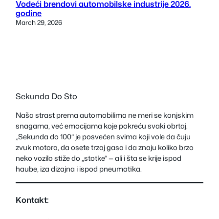
Vodeći brendovi automobilske industrije 2026.
godine
March 29, 2026
Sekunda Do Sto
Naša strast prema automobilima ne meri se konjskim
snagama, već emocijama koje pokreću svaki obrtaj.
„Sekunda do 100“ je posvećen svima koji vole da čuju
zvuk motora, da osete trzaj gasa i da znaju koliko brzo
neko vozilo stiže do „stotke“ — ali i šta se krije ispod
haube, iza dizajna i ispod pneumatika.
Kontakt: