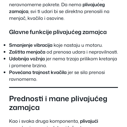
neravnomerne pokrete. Da nema
plivajućeg
zamajca
, svi ti udari bi se direktno prenosili na
menjač, kvačilo i osovine.
Glavne funkcije plivajućeg zamajca
Smanjenje vibracija
koje nastaju u motoru.
Zaštita menjača
od prenosa udara i nepravilnosti.
Udobnija vožnja
jer nema trzaja prilikom kretanja
i promene brzina.
Povećana trajnost kvačila
jer se sila prenosi
ravnomerno.
Prednosti i mane plivajućeg
zamajca
Kao i svaka druga komponenta,
plivajući