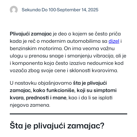
Sekunda Do 100
·
September 14, 2025
Plivajući zamajac
je deo o kojem se često priča
kada je reč o modernim automobilima sa
dizel
i
benzinskim motorima. On ima veoma važnu
ulogu u prenosu snage i smanjenju vibracija, ali je
i komponenta koja često izaziva nedoumice kod
vozača zbog svoje cene i sklonosti kvarovima.
U nastavku objašnjavamo
šta je plivajući
zamajac, kako funkcioniše, koji su simptomi
kvara, prednosti i mane
, kao i da li se isplati
njegova zamena.
Šta je plivajući zamajac?