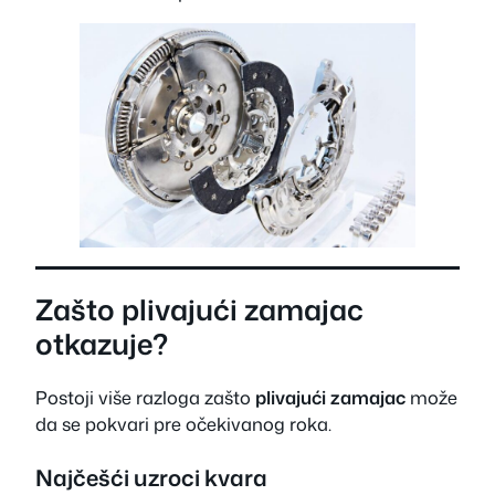
Zašto plivajući zamajac
otkazuje?
Postoji više razloga zašto
plivajući zamajac
može
da se pokvari pre očekivanog roka.
Najčešći uzroci kvara