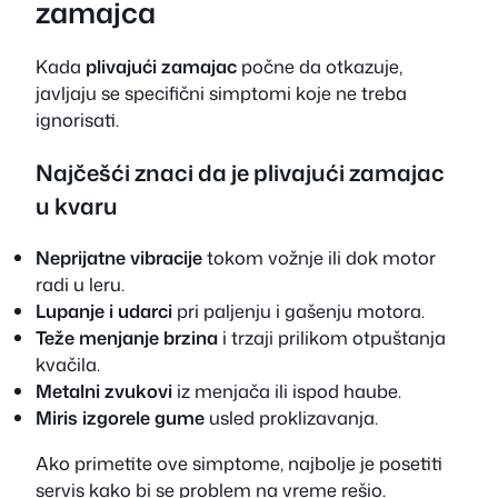
zamajca
Kada
plivajući zamajac
počne da otkazuje,
javljaju se specifični simptomi koje ne treba
ignorisati.
Najčešći znaci da je plivajući zamajac
u kvaru
Neprijatne vibracije
tokom vožnje ili dok motor
radi u leru.
Lupanje i udarci
pri paljenju i gašenju motora.
Teže menjanje brzina
i trzaji prilikom otpuštanja
kvačila.
Metalni zvukovi
iz menjača ili ispod haube.
Miris izgorele gume
usled proklizavanja.
Ako primetite ove simptome, najbolje je posetiti
servis kako bi se problem na vreme rešio.