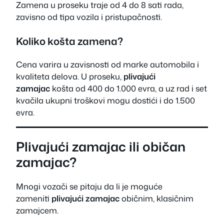
Zamena u proseku traje od 4 do 8 sati rada,
zavisno od tipa vozila i pristupačnosti.
Koliko košta zamena?
Cena varira u zavisnosti od marke automobila i
kvaliteta delova. U proseku,
plivajući
zamajac
košta od 400 do 1.000 evra, a uz rad i set
kvačila ukupni troškovi mogu dostići i do 1.500
evra.
Plivajući zamajac ili običan
zamajac?
Mnogi vozači se pitaju da li je moguće
zameniti
plivajući zamajac
običnim, klasičnim
zamajcem.