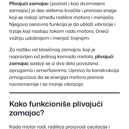
Plivajući zamajac
(poznat i kao
dvomaseni
zamajac
) je deo sistema kvačila i prenosa snage
koji se nalazi između radilice motora i menjača.
Njegova osnovna funkcija je da ublaži vibracije i
trzaje koji nastaju tokom rada motora, čineći
vožnju udobnijom i menjač trajnijim.
Za razliku od klasičnog zamajca, koji je
napravljen od jednog komada metala,
plivajući
zamajac
sastoji se iz dva dela povezana
oprugama i amortizerima. Upravo ta konstrukcija
omogućava da se energija motora prenosi
ravnomernije i sa manje vibracija.
Kako funkcioniše plivajući
zamajac?
Kada motor radi, radilica proizvodi oscilacije i