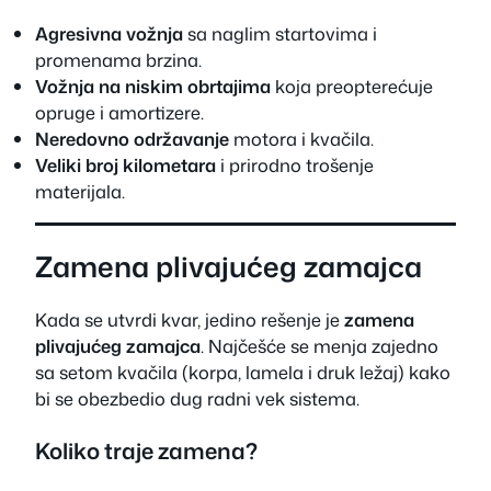
Agresivna vožnja
sa naglim startovima i
promenama brzina.
Vožnja na niskim obrtajima
koja preopterećuje
opruge i amortizere.
Neredovno održavanje
motora i kvačila.
Veliki broj kilometara
i prirodno trošenje
materijala.
Zamena plivajućeg zamajca
Kada se utvrdi kvar, jedino rešenje je
zamena
plivajućeg zamajca
. Najčešće se menja zajedno
sa setom kvačila (korpa, lamela i druk ležaj) kako
bi se obezbedio dug radni vek sistema.
Koliko traje zamena?