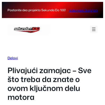
Skip
to
Postanite deo projekta Sekunda Do 100!
Instagram
Telegram
content
Delovi
Plivajući zamajac – Sve
što treba da znate o
ovom ključnom delu
motora