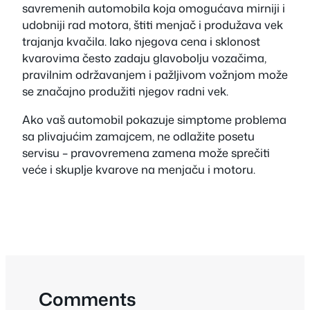
savremenih automobila koja omogućava mirniji i
udobniji rad motora, štiti menjač i produžava vek
trajanja kvačila. Iako njegova cena i sklonost
kvarovima često zadaju glavobolju vozačima,
pravilnim održavanjem i pažljivom vožnjom može
se značajno produžiti njegov radni vek.
Ako vaš automobil pokazuje simptome problema
sa plivajućim zamajcem, ne odlažite posetu
servisu – pravovremena zamena može sprečiti
veće i skuplje kvarove na menjaču i motoru.
Comments