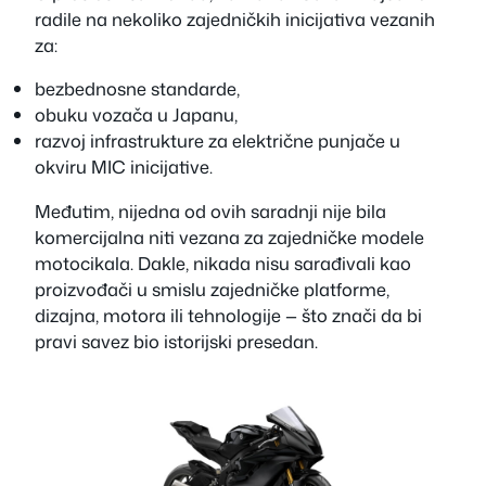
radile na nekoliko zajedničkih inicijativa vezanih
za:
bezbednosne standarde,
obuku vozača u Japanu,
razvoj infrastrukture za električne punjače u
okviru MIC inicijative.
Međutim, nijedna od ovih saradnji nije bila
komercijalna niti vezana za zajedničke modele
motocikala. Dakle, nikada nisu sarađivali kao
proizvođači u smislu zajedničke platforme,
dizajna, motora ili tehnologije — što znači da bi
pravi savez bio istorijski presedan.