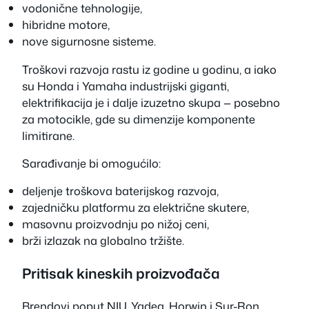
vodonične tehnologije,
hibridne motore,
nove sigurnosne sisteme.
Troškovi razvoja rastu iz godine u godinu, a iako
su Honda i Yamaha industrijski giganti,
elektrifikacija je i dalje izuzetno skupa — posebno
za motocikle, gde su dimenzije komponente
limitirane.
Sarađivanje bi omogućilo:
deljenje troškova baterijskog razvoja,
zajedničku platformu za električne skutere,
masovnu proizvodnju po nižoj ceni,
brži izlazak na globalno tržište.
Pritisak kineskih proizvođača
Brendovi poput NIU, Yadea, Horwin i Sur-Ron