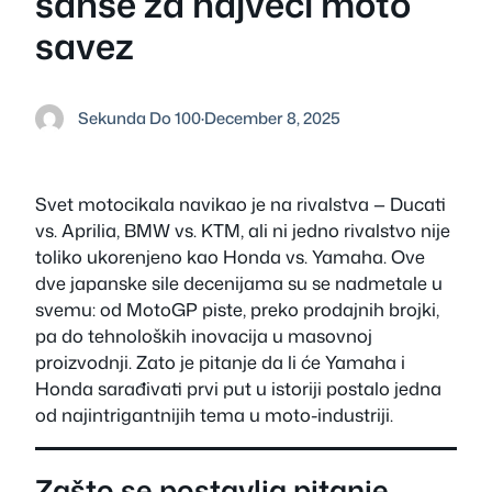
šanse za najveći moto
savez
Sekunda Do 100
·
December 8, 2025
Svet motocikala navikao je na rivalstva — Ducati
vs. Aprilia, BMW vs. KTM, ali ni jedno rivalstvo nije
toliko ukorenjeno kao Honda vs. Yamaha. Ove
dve japanske sile decenijama su se nadmetale u
svemu: od MotoGP piste, preko prodajnih brojki,
pa do tehnoloških inovacija u masovnoj
proizvodnji. Zato je pitanje da li će Yamaha i
Honda sarađivati prvi put u istoriji postalo jedna
od najintrigantnijih tema u moto-industriji.
Zašto se postavlja pitanje