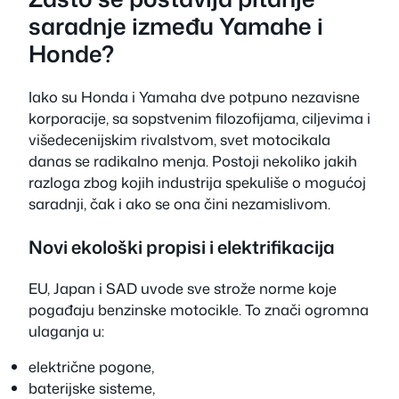
saradnje između Yamahe i
Honde?
Iako su Honda i Yamaha dve potpuno nezavisne
korporacije, sa sopstvenim filozofijama, ciljevima i
višedecenijskim rivalstvom, svet motocikala
danas se radikalno menja. Postoji nekoliko jakih
razloga zbog kojih industrija spekuliše o mogućoj
saradnji, čak i ako se ona čini nezamislivom.
Novi ekološki propisi i elektrifikacija
EU, Japan i SAD uvode sve strože norme koje
pogađaju benzinske motocikle. To znači ogromna
ulaganja u:
električne pogone,
baterijske sisteme,