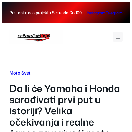
Skip
to
Postanite deo projekta Sekunda Do 100!
Instagram
Telegram
content
Moto Svet
Da li će Yamaha i Honda
sarađivati prvi put u
istoriji? Velika
očekivanja i realne