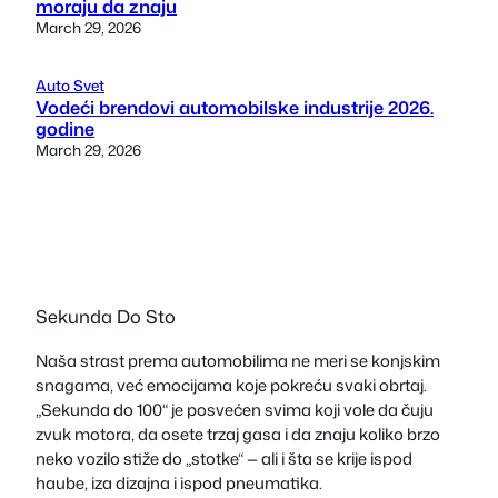
moraju da znaju
March 29, 2026
Auto Svet
Vodeći brendovi automobilske industrije 2026.
godine
March 29, 2026
Sekunda Do Sto
Naša strast prema automobilima ne meri se konjskim
snagama, već emocijama koje pokreću svaki obrtaj.
„Sekunda do 100“ je posvećen svima koji vole da čuju
zvuk motora, da osete trzaj gasa i da znaju koliko brzo
neko vozilo stiže do „stotke“ — ali i šta se krije ispod
haube, iza dizajna i ispod pneumatika.