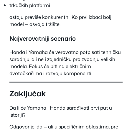
trkačkih platformi
ostaju previše konkurentni. Ko prvi izbaci bolji
model — osvaja tržište.
Najverovatniji scenario
Honda i Yamaha će verovatno potpisati tehničku
saradnju, ali ne i zajedničku proizvodnju velikih
modela. Fokus će biti na električnim
dvotočkašima i razvoju komponenti.
Zaključak
Da li će Yamaha i Honda sarađivati prvi put u
istoriji?
Odgovor je: da — ali u specifičnim oblastima, pre