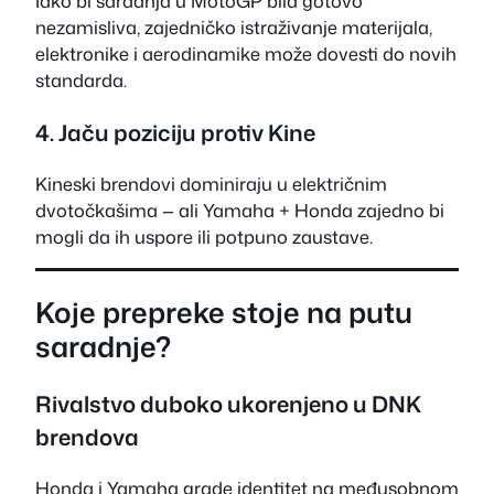
Iako bi saradnja u MotoGP bila gotovo
nezamisliva, zajedničko istraživanje materijala,
elektronike i aerodinamike može dovesti do novih
standarda.
4. Jaču poziciju protiv Kine
Kineski brendovi dominiraju u električnim
dvotočkašima — ali Yamaha + Honda zajedno bi
mogli da ih uspore ili potpuno zaustave.
Koje prepreke stoje na putu
saradnje?
Rivalstvo duboko ukorenjeno u DNK
brendova
Honda i Yamaha grade identitet na međusobnom