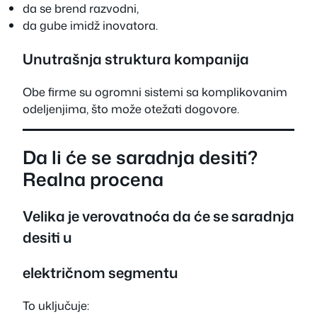
da se brend razvodni,
da gube imidž inovatora.
Unutrašnja struktura kompanija
Obe firme su ogromni sistemi sa komplikovanim
odeljenjima, što može otežati dogovore.
Da li će se saradnja desiti?
Realna procena
Velika je verovatnoća da će se saradnja
desiti u
električnom segmentu
To uključuje: