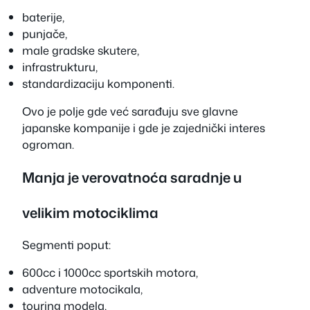
baterije,
punjače,
male gradske skutere,
infrastrukturu,
standardizaciju komponenti.
Ovo je polje gde već sarađuju sve glavne
japanske kompanije i gde je zajednički interes
ogroman.
Manja je verovatnoća saradnje u
velikim motociklima
Segmenti poput:
600cc i 1000cc sportskih motora,
adventure motocikala,
touring modela,