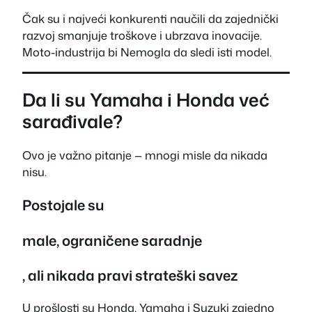
Čak su i najveći konkurenti naučili da zajednički
razvoj smanjuje troškove i ubrzava inovacije.
Moto-industrija bi Nemogla da sledi isti model.
Da li su Yamaha i Honda već
sarađivale?
Ovo je važno pitanje — mnogi misle da nikada
nisu.
Postojale su
male, ograničene saradnje
, ali nikada pravi strateški savez
U prošlosti su Honda, Yamaha i Suzuki zajedno