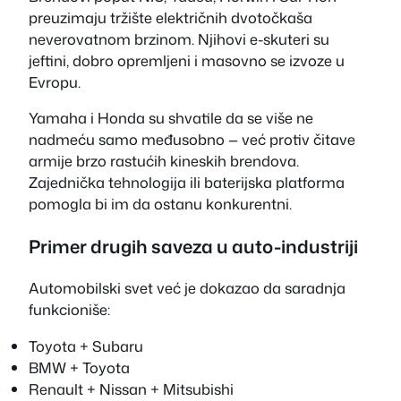
preuzimaju tržište električnih dvotočkaša
neverovatnom brzinom. Njihovi e-skuteri su
jeftini, dobro opremljeni i masovno se izvoze u
Evropu.
Yamaha i Honda su shvatile da se više ne
nadmeću samo međusobno — već protiv čitave
armije brzo rastućih kineskih brendova.
Zajednička tehnologija ili baterijska platforma
pomogla bi im da ostanu konkurentni.
Primer drugih saveza u auto-industriji
Automobilski svet već je dokazao da saradnja
funkcioniše:
Toyota + Subaru
BMW + Toyota
Renault + Nissan + Mitsubishi