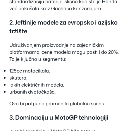
standardizaciju baterija, slično kao što je Honda
već pokušala kroz Gachaco konzorcijum.
2. Jeftinije modele za evropsko i azijsko
tržište
Udruživanjem proizvodnje na zajedničkim
platformama, cene modela mogu pasti i do 20%.
To je ključno u segmentu:
125cc motocikala,
skutera,
lakih električnih modela,
urbanih dvotočkaša.
Ovo bi potpuno promenilo globalnu scenu.
3. Dominaciju u MotoGP tehnologiji