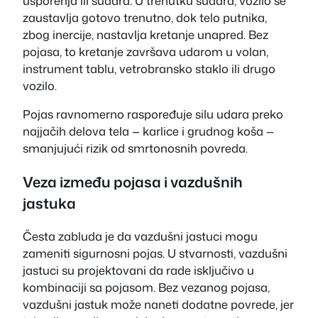
usporenja ili sudara. U trenutku sudara, vozilo se
zaustavlja gotovo trenutno, dok telo putnika,
zbog inercije, nastavlja kretanje unapred. Bez
pojasa, to kretanje završava udarom u volan,
instrument tablu, vetrobransko staklo ili drugo
vozilo.
Pojas ravnomerno raspoređuje silu udara preko
najjačih delova tela — karlice i grudnog koša —
smanjujući rizik od smrtonosnih povreda.
Veza između pojasa i vazdušnih
jastuka
Česta zabluda je da vazdušni jastuci mogu
zameniti sigurnosni pojas. U stvarnosti, vazdušni
jastuci su projektovani da rade isključivo u
kombinaciji sa pojasom. Bez vezanog pojasa,
vazdušni jastuk može naneti dodatne povrede, jer