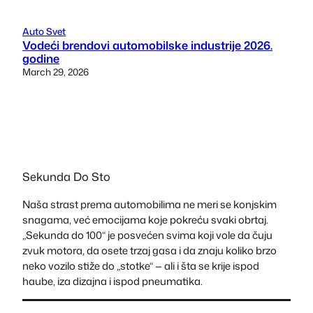
Auto Svet
Vodeći brendovi automobilske industrije 2026.
godine
March 29, 2026
Sekunda Do Sto
Naša strast prema automobilima ne meri se konjskim
snagama, već emocijama koje pokreću svaki obrtaj.
„Sekunda do 100“ je posvećen svima koji vole da čuju
zvuk motora, da osete trzaj gasa i da znaju koliko brzo
neko vozilo stiže do „stotke“ — ali i šta se krije ispod
haube, iza dizajna i ispod pneumatika.