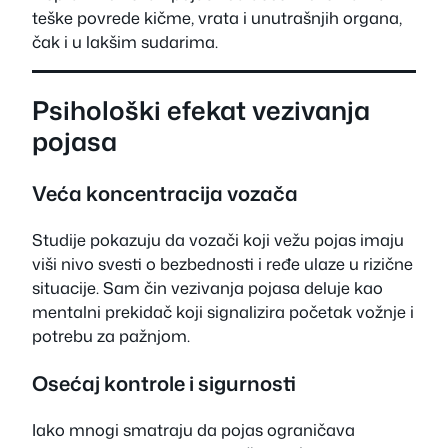
teške povrede kičme, vrata i unutrašnjih organa,
čak i u lakšim sudarima.
Psihološki efekat vezivanja
pojasa
Veća koncentracija vozača
Studije pokazuju da vozači koji vežu pojas imaju
viši nivo svesti o bezbednosti i ređe ulaze u rizične
situacije. Sam čin vezivanja pojasa deluje kao
mentalni prekidač koji signalizira početak vožnje i
potrebu za pažnjom.
Osećaj kontrole i sigurnosti
Iako mnogi smatraju da pojas ograničava