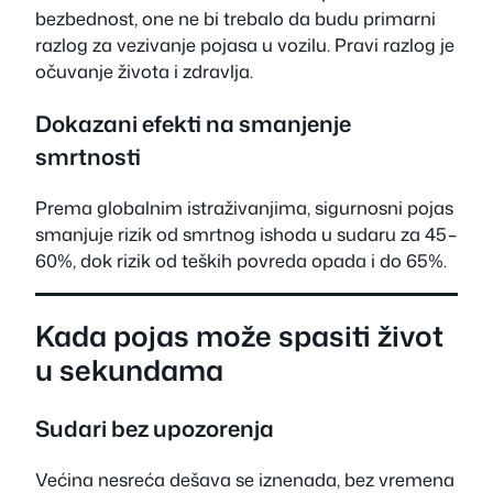
bezbednost, one ne bi trebalo da budu primarni
razlog za vezivanje pojasa u vozilu. Pravi razlog je
očuvanje života i zdravlja.
Dokazani efekti na smanjenje
smrtnosti
Prema globalnim istraživanjima, sigurnosni pojas
smanjuje rizik od smrtnog ishoda u sudaru za 45–
60%, dok rizik od teških povreda opada i do 65%.
Kada pojas može spasiti život
u sekundama
Sudari bez upozorenja
Većina nesreća dešava se iznenada, bez vremena