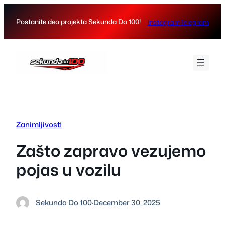
Skip
to
Postanite deo projekta Sekunda Do 100!
Instagram
Telegram
content
Zanimljivosti
Zašto zapravo vezujemo
pojas u vozilu
Sekunda Do 100
·
December 30, 2025