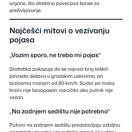
organe, što direktno povećava šanse za
preživljavanje.
Najčešći mitovi o vezivanju
pojasa
„Vozim sporo, ne treba mi pojas“
Statistika pokazuje da se najveći broj teških
povreda dešava u gradskim uslovima, pri
brzinama manjim od 60 km/h. Sudar pri maloj
brzini nije bezopasan, naročito ako putnik nije
vezan.
„Na zadnjem sedištu nije potrebno“
Putnici na zadnjem sedištu predstavljaju ozbiljnu
opasnost i za sebe i za putnike ispred. U sudaru,