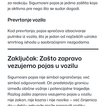
za reakciju. Sigurnosni pojas je jedina zaštita koja
je aktivna pre nego što se sudar dogodi.
Prevrtanje vozila
Kod prevrtanja, pojas sprečava izbacivanje
putnika iz vozila, što je jedan od najčešćih uzroka
smrtnog ishoda u saobraćajnim nezgodama.
Zaključak: Zašto zapravo
vezujemo pojas u vozilu
Sigurnosni pojas nije simbol ograničenja, već
simbol odgovornosti. On predstavlja granicu
između obične vožnje i potencijalne tragedije.
Razlog zašto zapravo vezujemo pojas u vozilu
nije zakon, nije kazna i nije navika — već činjenica
da u deliću sekunde može napraviti razliku