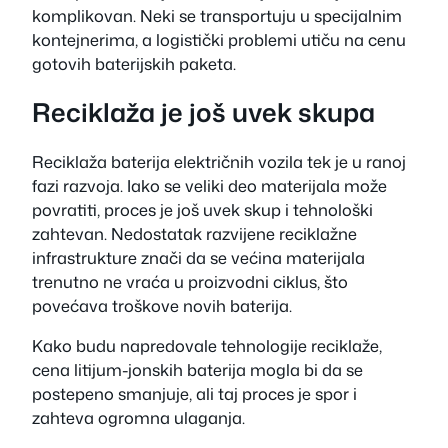
komplikovan. Neki se transportuju u specijalnim
kontejnerima, a logistički problemi utiču na cenu
gotovih baterijskih paketa.
Reciklaža je još uvek skupa
Reciklaža baterija električnih vozila tek je u ranoj
fazi razvoja. Iako se veliki deo materijala može
povratiti, proces je još uvek skup i tehnološki
zahtevan. Nedostatak razvijene reciklažne
infrastrukture znači da se većina materijala
trenutno ne vraća u proizvodni ciklus, što
povećava troškove novih baterija.
Kako budu napredovale tehnologije reciklaže,
cena litijum-jonskih baterija mogla bi da se
postepeno smanjuje, ali taj proces je spor i
zahteva ogromna ulaganja.