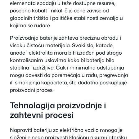
elemenata spadaju u teže dostupne resurse,
posebno kobalt i nikal, čije cene zavise od
globalnih tržišta i političke stabilnosti zemalja u
kojima se rudare.
Proizvodnja baterije zahteva preciznu obradu i
visoku čistoću materijala. Svaki sloj katode,
anode i elektrolita mora biti izrađen pod strogo
kontrolisanim uslovima kako bi baterija bila
stabilna i izdržljiva. Čak i minimalna odstupanja
mogu dovesti do poremećaja u radu, pregrevanja
ili smanjenja kapaciteta, što dodatno poskupljuje
proizvodni proces.
Tehnologija proizvodnje i
zahtevni procesi
Napraviti bateriju za električno vozilo mnogo je
složenije nego proizvesti klasičnu akumulatorsku