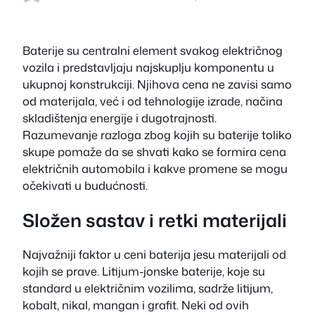
Baterije su centralni element svakog električnog
vozila i predstavljaju najskuplju komponentu u
ukupnoj konstrukciji. Njihova cena ne zavisi samo
od materijala, već i od tehnologije izrade, načina
skladištenja energije i dugotrajnosti.
Razumevanje razloga zbog kojih su baterije toliko
skupe pomaže da se shvati kako se formira cena
električnih automobila i kakve promene se mogu
očekivati u budućnosti.
Složen sastav i retki materijali
Najvažniji faktor u ceni baterija jesu materijali od
kojih se prave. Litijum-jonske baterije, koje su
standard u električnim vozilima, sadrže litijum,
kobalt, nikal, mangan i grafit. Neki od ovih