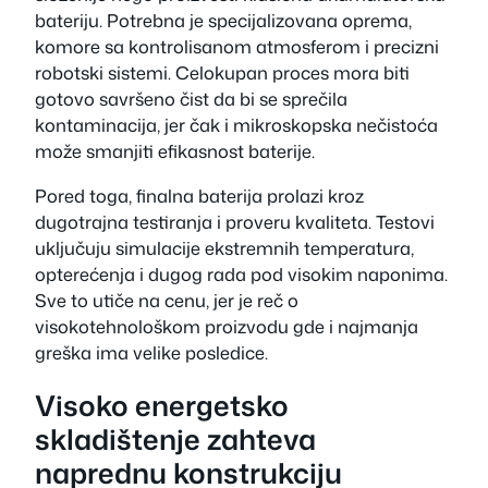
bateriju. Potrebna je specijalizovana oprema,
komore sa kontrolisanom atmosferom i precizni
robotski sistemi. Celokupan proces mora biti
gotovo savršeno čist da bi se sprečila
kontaminacija, jer čak i mikroskopska nečistoća
može smanjiti efikasnost baterije.
Pored toga, finalna baterija prolazi kroz
dugotrajna testiranja i proveru kvaliteta. Testovi
uključuju simulacije ekstremnih temperatura,
opterećenja i dugog rada pod visokim naponima.
Sve to utiče na cenu, jer je reč o
visokotehnološkom proizvodu gde i najmanja
greška ima velike posledice.
Visoko energetsko
skladištenje zahteva
naprednu konstrukciju