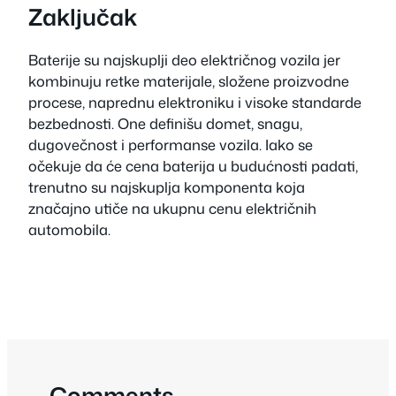
Zaključak
Baterije su najskuplji deo električnog vozila jer
kombinuju retke materijale, složene proizvodne
procese, naprednu elektroniku i visoke standarde
bezbednosti. One definišu domet, snagu,
dugovečnost i performanse vozila. Iako se
očekuje da će cena baterija u budućnosti padati,
trenutno su najskuplja komponenta koja
značajno utiče na ukupnu cenu električnih
automobila.
Comments