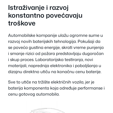
Istraživanje i razvoj
konstantno povećavaju
troškove
Automobilske kompanije ulažu ogromne sume u
razvoj novih baterijskih tehnologija. Pokušaji da
se poveća gustina energije, skrati vreme punjenja
i smanje rizici od požara predstavljaju dugoročan
i skup proces. Laboratorijska testiranja, novi
materijali, naprednija elektronika i poboljšanja u
dizajnu direktno utiču na konačnu cenu baterije.
Sve to utiče na tržište električnih vozila, jer je
baterija komponenta koja određuje performanse i
cenu gotovog automobila.