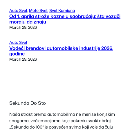
Auto Svet
, 
Moto Svet
, 
Svet Kamiona
Od 1. aprila strože kazne u saobraćaju: šta vozači
moraju da znaju
March 29, 2026
Auto Svet
Vodeći brendovi automobilske industrije 2026.
godine
March 29, 2026
Sekunda Do Sto
Naša strast prema automobilima ne meri se konjskim
snagama, već emocijama koje pokreću svaki obrtaj.
„Sekunda do 100“ je posvećen svima koji vole da čuju