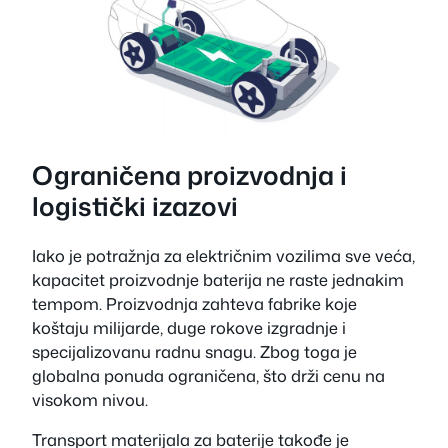
Ograničena proizvodnja i
logistički izazovi
Iako je potražnja za električnim vozilima sve veća,
kapacitet proizvodnje baterija ne raste jednakim
tempom. Proizvodnja zahteva fabrike koje
koštaju milijarde, duge rokove izgradnje i
specijalizovanu radnu snagu. Zbog toga je
globalna ponuda ograničena, što drži cenu na
visokom nivou.
Transport materijala za baterije takođe je