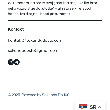
zvuk motora, da osete trzaj gasa i da znaju koliko brzo
neko vozilo stiže do „stotke“ — ali i šta se krije ispod
haube, iza dizajna i ispod pneumatika.
Kontakt:
kontakt@sekundadosto.com
sekundadosto@gmail.com
Instagram
Telegram
© 2025
·
Powered by Sekunda Do 100.
SR