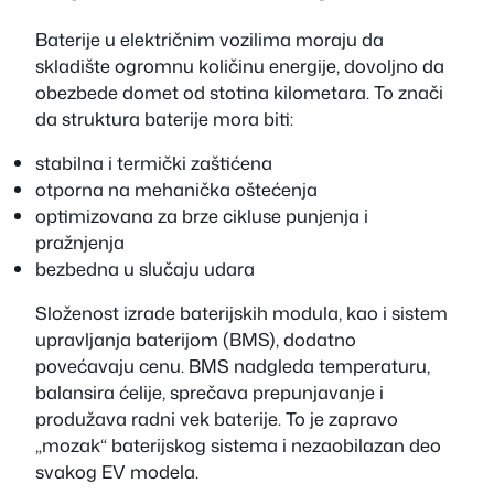
Baterije u električnim vozilima moraju da
skladište ogromnu količinu energije, dovoljno da
obezbede domet od stotina kilometara. To znači
da struktura baterije mora biti:
stabilna i termički zaštićena
otporna na mehanička oštećenja
optimizovana za brze cikluse punjenja i
pražnjenja
bezbedna u slučaju udara
Složenost izrade baterijskih modula, kao i sistem
upravljanja baterijom (BMS), dodatno
povećavaju cenu. BMS nadgleda temperaturu,
balansira ćelije, sprečava prepunjavanje i
produžava radni vek baterije. To je zapravo
„mozak“ baterijskog sistema i nezaobilazan deo
svakog EV modela.