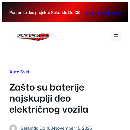
Skip
to
Postanite deo projekta Sekunda Do 100!
Instagram
Telegram
content
Auto Svet
Zašto su baterije
najskuplji deo
električnog vozila
Sekunda Do 100
·
November 15, 2025