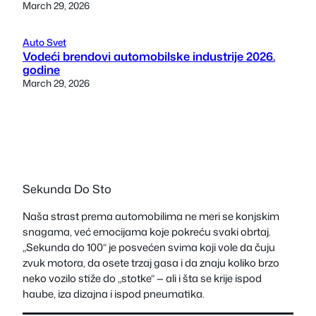
March 29, 2026
Auto Svet
Vodeći brendovi automobilske industrije 2026.
godine
March 29, 2026
Sekunda Do Sto
Naša strast prema automobilima ne meri se konjskim
snagama, već emocijama koje pokreću svaki obrtaj.
„Sekunda do 100“ je posvećen svima koji vole da čuju
zvuk motora, da osete trzaj gasa i da znaju koliko brzo
neko vozilo stiže do „stotke“ — ali i šta se krije ispod
haube, iza dizajna i ispod pneumatika.