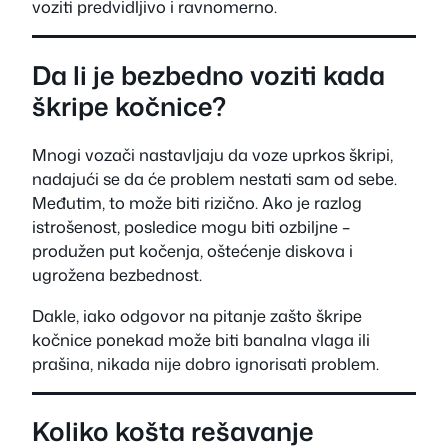
voziti predvidljivo i ravnomerno.
Da li je bezbedno voziti kada
škripe kočnice?
Mnogi vozači nastavljaju da voze uprkos škripi,
nadajući se da će problem nestati sam od sebe.
Međutim, to može biti rizično. Ako je razlog
istrošenost, posledice mogu biti ozbiljne –
produžen put kočenja, oštećenje diskova i
ugrožena bezbednost.
Dakle, iako odgovor na pitanje zašto škripe
kočnice ponekad može biti banalna vlaga ili
prašina, nikada nije dobro ignorisati problem.
Koliko košta rešavanje