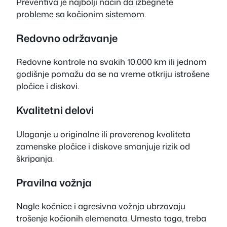
Preventiva je najbolji način da izbegnete
probleme sa kočionim sistemom.
Redovno održavanje
Redovne kontrole na svakih 10.000 km ili jednom
godišnje pomažu da se na vreme otkriju istrošene
pločice i diskovi.
Kvalitetni delovi
Ulaganje u originalne ili proverenog kvaliteta
zamenske pločice i diskove smanjuje rizik od
škripanja.
Pravilna vožnja
Nagle kočnice i agresivna vožnja ubrzavaju
trošenje kočionih elemenata. Umesto toga, treba