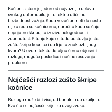
Kočioni sistem je jedan od najvažnijih delova
svakog automobila, jer direktno utiče na
bezbednost vožnje. Kada vozač primeti da nešto
nije u redu sa kočnicama, naročito kada se čuje
neprijatna škripa, to izaziva nelagodnost i
zabrinutost. Pitanje koje se tada postavlja jeste:
zašto škripe kočnice i da li je to znak ozbiljnog
kvara? U ovom tekstu detaljno ćemo objasniti
razloge, moguće posledice i načine rešavanja
problema.
Najčešći razlozi zašto škripe
kočnice
Razloga može biti više, od banalnih do ozbiljnih.
Evo šta se najčešće krije iza ovog zvuka.