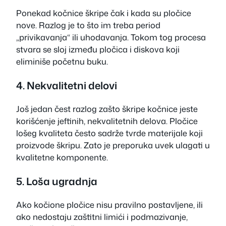
Ponekad kočnice škripe čak i kada su pločice
nove. Razlog je to što im treba period
„privikavanja“ ili uhodavanja. Tokom tog procesa
stvara se sloj između pločica i diskova koji
eliminiše početnu buku.
4. Nekvalitetni delovi
Još jedan čest razlog zašto škripe kočnice jeste
korišćenje jeftinih, nekvalitetnih delova. Pločice
lošeg kvaliteta često sadrže tvrde materijale koji
proizvode škripu. Zato je preporuka uvek ulagati u
kvalitetne komponente.
5. Loša ugradnja
Ako kočione pločice nisu pravilno postavljene, ili
ako nedostaju zaštitni limići i podmazivanje,