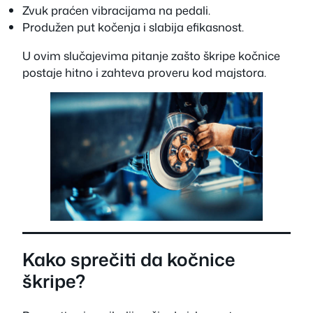
Zvuk praćen vibracijama na pedali.
Produžen put kočenja i slabija efikasnost.
U ovim slučajevima pitanje zašto škripe kočnice
postaje hitno i zahteva proveru kod majstora.
Kako sprečiti da kočnice
škripe?