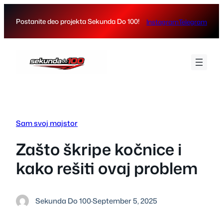
Skip
to
Postanite deo projekta Sekunda Do 100!
Instagram
Telegram
content
Sam svoj majstor
Zašto škripe kočnice i
kako rešiti ovaj problem
Sekunda Do 100
·
September 5, 2025