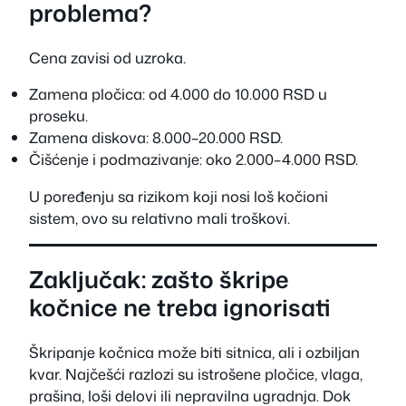
problema?
Cena zavisi od uzroka.
Zamena pločica: od 4.000 do 10.000 RSD u
proseku.
Zamena diskova: 8.000–20.000 RSD.
Čišćenje i podmazivanje: oko 2.000–4.000 RSD.
U poređenju sa rizikom koji nosi loš kočioni
sistem, ovo su relativno mali troškovi.
Zaključak: zašto škripe
kočnice ne treba ignorisati
Škripanje kočnica može biti sitnica, ali i ozbiljan
kvar. Najčešći razlozi su istrošene pločice, vlaga,
prašina, loši delovi ili nepravilna ugradnja. Dok