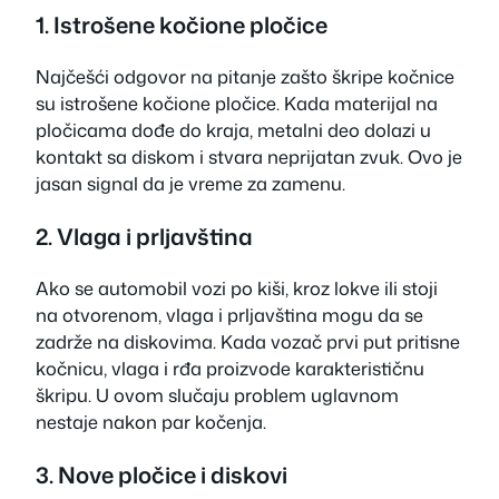
1. Istrošene kočione pločice
Najčešći odgovor na pitanje zašto škripe kočnice
su istrošene kočione pločice. Kada materijal na
pločicama dođe do kraja, metalni deo dolazi u
kontakt sa diskom i stvara neprijatan zvuk. Ovo je
jasan signal da je vreme za zamenu.
2. Vlaga i prljavština
Ako se automobil vozi po kiši, kroz lokve ili stoji
na otvorenom, vlaga i prljavština mogu da se
zadrže na diskovima. Kada vozač prvi put pritisne
kočnicu, vlaga i rđa proizvode karakterističnu
škripu. U ovom slučaju problem uglavnom
nestaje nakon par kočenja.
3. Nove pločice i diskovi