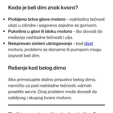
Kada je beli dim znak kvara?
Probijena brtva glave motora
– rashladna tečnost
ulazi u cilindre i sagoreva zajedno sa gorivom.
Pukotina u glavi ili bloku motora
– što dovodi do
mešanja rashladne tečnosti i ulja.
Neispravan sistem ubrizgavanja
– kod
dizel
motora, problemi sa diznama ili pumpom mogu
izazvati beli dim.
Rešenje kod belog dima
Ako primećujete stalno prisustvo belog dima,
naročito uz pad rashladne tečnosti, odmah
posetite servis. Ovaj problem može dovesti do
ozbiljnog i skupog kvara motora.