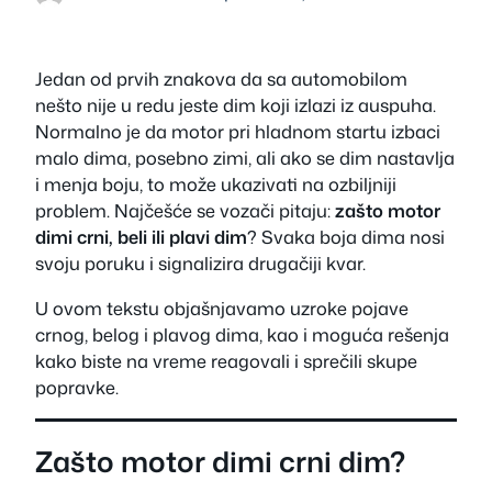
Jedan od prvih znakova da sa automobilom
nešto nije u redu jeste dim koji izlazi iz auspuha.
Normalno je da motor pri hladnom startu izbaci
malo dima, posebno zimi, ali ako se dim nastavlja
i menja boju, to može ukazivati na ozbiljniji
problem. Najčešće se vozači pitaju:
zašto motor
dimi crni, beli ili plavi dim
? Svaka boja dima nosi
svoju poruku i signalizira drugačiji kvar.
U ovom tekstu objašnjavamo uzroke pojave
crnog, belog i plavog dima, kao i moguća rešenja
kako biste na vreme reagovali i sprečili skupe
popravke.
Zašto motor dimi crni dim?