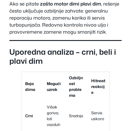
Ako se pitate
zašto motor dimi plavi dim
, rešenje
često uključuje ozbiljnije zahvate: generalnu
reparaciju motora, zamenu karika ili servis
turbopunjača. Redovna kontrola nivoa ulja i
pravovremene zamene mogu smanjiti rizik.
Uporedna analiza – crni, beli i
plavi dim
Ozbiljn
Hitnost
Boja
Mogući
ost
reakcij
dima
uzrok
proble
e
ma
Višak
goriva,
Servis
Crni
Srednja
loš
uskoro
vazduh