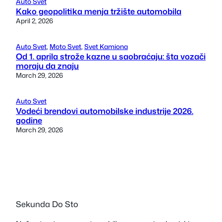
Auto Svet
Kako geopolitika menja tržište automobila
April 2, 2026
Auto Svet
, 
Moto Svet
, 
Svet Kamiona
Od 1. aprila strože kazne u saobraćaju: šta vozači
moraju da znaju
March 29, 2026
Auto Svet
Vodeći brendovi automobilske industrije 2026.
godine
March 29, 2026
Sekunda Do Sto