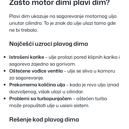
Zašto motor dimi plavi dim?
Plavi dim ukazuje na sagorevanje motornog ulja
unutar cilindra. To je znak da ulje ulazi tamo gde
ne bi trebalo.
Najčešći uzroci plavog dima
Istrošeni karike
– ulje prolazi pored klipnih karika i
sagoreva zajedno sa gorivom.
Oštećene vođice ventila
– ulje se sliva u komoru
za sagorevanje.
Prekomerna količina ulja
– kada je nivo ulja iznad
dozvoljenog, višak ulazi u cilindar.
Problemi sa turbopunjačem
– oštećen turbo
može propuštati ulje u usisni sistem.
Rešenje kod plavog dima