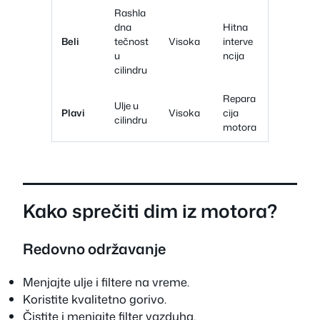
Rashla
dna
Hitna
Beli
tečnost
Visoka
interve
u
ncija
cilindru
Repara
Ulje u
Plavi
Visoka
cija
cilindru
motora
Kako sprečiti dim iz motora?
Redovno održavanje
Menjajte ulje i filtere na vreme.
Koristite kvalitetno gorivo.
Čistite i menjajte filter vazduha.