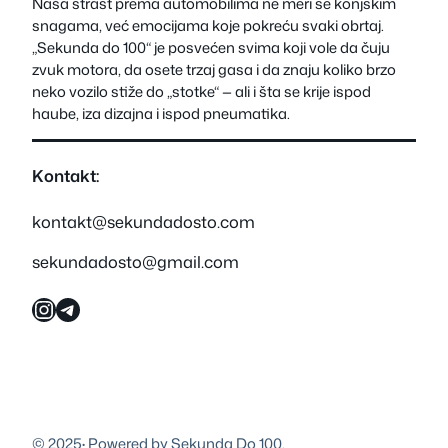
Naša strast prema automobilima ne meri se konjskim
snagama, već emocijama koje pokreću svaki obrtaj.
„Sekunda do 100“ je posvećen svima koji vole da čuju
zvuk motora, da osete trzaj gasa i da znaju koliko brzo
neko vozilo stiže do „stotke“ — ali i šta se krije ispod
haube, iza dizajna i ispod pneumatika.
Kontakt:
kontakt@sekundadosto.com
sekundadosto@gmail.com
Instagram
Telegram
© 2025
·
Powered by Sekunda Do 100.