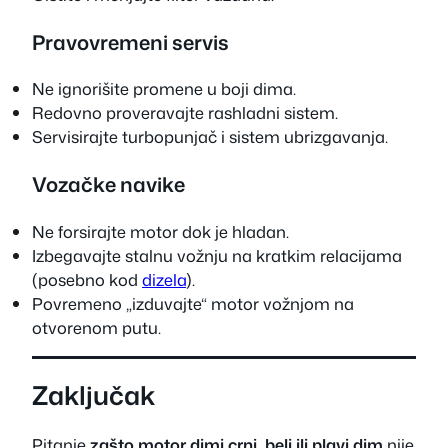
Pravovremeni servis
Ne ignorišite promene u boji dima.
Redovno proveravajte rashladni sistem.
Servisirajte turbopunjač i sistem ubrizgavanja.
Vozačke navike
Ne forsirajte motor dok je hladan.
Izbegavajte stalnu vožnju na kratkim relacijama
(posebno kod
dizela
).
Povremeno „izduvajte“ motor vožnjom na
otvorenom putu.
Zaključak
Pitanje
zašto motor dimi crni, beli ili plavi dim
nije