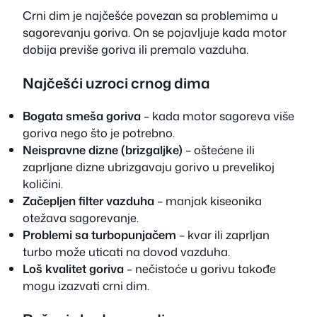
Crni dim je najčešće povezan sa problemima u
sagorevanju goriva. On se pojavljuje kada motor
dobija previše goriva ili premalo vazduha.
Najčešći uzroci crnog dima
Bogata smeša goriva
– kada motor sagoreva više
goriva nego što je potrebno.
Neispravne dizne (brizgaljke)
– oštećene ili
zaprljane dizne ubrizgavaju gorivo u prevelikoj
količini.
Začepljen filter vazduha
– manjak kiseonika
otežava sagorevanje.
Problemi sa turbopunjačem
– kvar ili zaprljan
turbo može uticati na dovod vazduha.
Loš kvalitet goriva
– nečistoće u gorivu takođe
mogu izazvati crni dim.