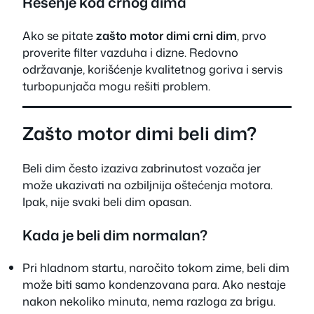
Rešenje kod crnog dima
Ako se pitate
zašto motor dimi crni dim
, prvo
proverite filter vazduha i dizne. Redovno
održavanje, korišćenje kvalitetnog goriva i servis
turbopunjača mogu rešiti problem.
Zašto motor dimi beli dim?
Beli dim često izaziva zabrinutost vozača jer
može ukazivati na ozbiljnija oštećenja motora.
Ipak, nije svaki beli dim opasan.
Kada je beli dim normalan?
Pri hladnom startu, naročito tokom zime, beli dim
može biti samo kondenzovana para. Ako nestaje
nakon nekoliko minuta, nema razloga za brigu.