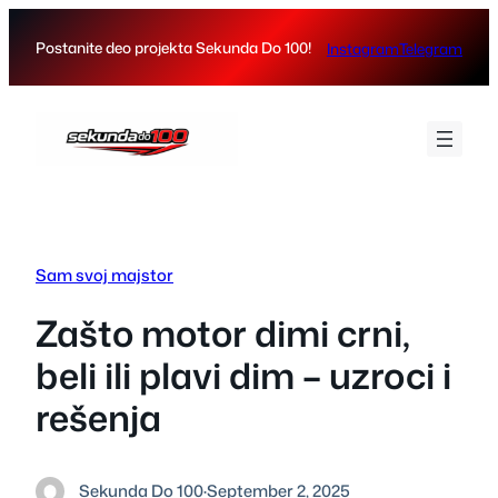
Skip
to
Postanite deo projekta Sekunda Do 100!
Instagram
Telegram
content
Sam svoj majstor
Zašto motor dimi crni,
beli ili plavi dim – uzroci i
rešenja
Sekunda Do 100
·
September 2, 2025