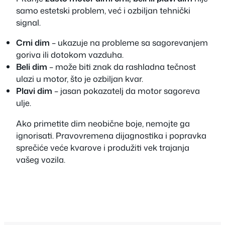
samo estetski problem, već i ozbiljan tehnički
signal.
Crni dim
– ukazuje na probleme sa sagorevanjem
goriva ili dotokom vazduha.
Beli dim
– može biti znak da rashladna tečnost
ulazi u motor, što je ozbiljan kvar.
Plavi dim
– jasan pokazatelj da motor sagoreva
ulje.
Ako primetite dim neobične boje, nemojte ga
ignorisati. Pravovremena dijagnostika i popravka
sprečiće veće kvarove i produžiti vek trajanja
vašeg vozila.