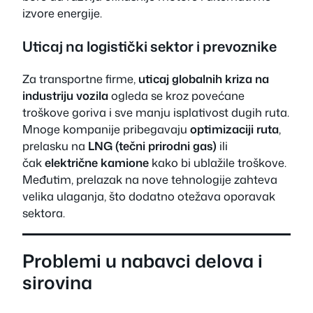
izvore energije.
Uticaj na logistički sektor i prevoznike
Za transportne firme,
uticaj globalnih kriza na
industriju vozila
ogleda se kroz povećane
troškove goriva i sve manju isplativost dugih ruta.
Mnoge kompanije pribegavaju
optimizaciji ruta
,
prelasku na
LNG (tečni prirodni gas)
ili
čak
električne kamione
kako bi ublažile troškove.
Međutim, prelazak na nove tehnologije zahteva
velika ulaganja, što dodatno otežava oporavak
sektora.
Problemi u nabavci delova i
sirovina