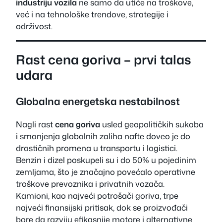
industriju vozila
ne samo da utiče na troškove,
već i na tehnološke trendove, strategije i
održivost.
Rast cena goriva – prvi talas
udara
Globalna energetska nestabilnost
Nagli rast
cena goriva
usled geopolitičkih sukoba
i smanjenja globalnih zaliha nafte doveo je do
drastičnih promena u transportu i logistici.
Benzin i dizel poskupeli su i do 50% u pojedinim
zemljama, što je značajno povećalo operativne
troškove prevoznika i privatnih vozača.
Kamioni, kao najveći potrošači goriva, trpe
najveći finansijski pritisak, dok se proizvođači
bore da razviju efikasnije motore i alternativne