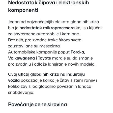
Nedostatak čipova i elektronskih
komponenti
Jedan od najznačajnijih efekata globalnih kriza
bio je
nedostatak mikroprocesora
koji su ključni
za savremene automobile i kamione.
Bez njih, proizvodne trake širom sveta
zaustavljane su mesecima.
Automobilske kompanije poput
Ford-a,
Volkswagena i Toyote
morale su da smanje
proizvodnju i odlože lansiranje novih modela.
Ovaj
uticaj globalnih kriza na industriju
vozila
pokazao je koliko je čitav sistem ranjiv i
koliko zavisi od globalno povezanih lanaca
snabdevanja.
Povećanje cene sirovina