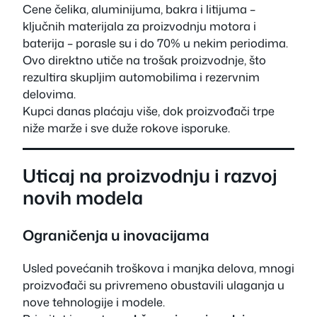
Cene čelika, aluminijuma, bakra i litijuma –
ključnih materijala za proizvodnju motora i
baterija – porasle su i do 70% u nekim periodima.
Ovo direktno utiče na trošak proizvodnje, što
rezultira skupljim automobilima i rezervnim
delovima.
Kupci danas plaćaju više, dok proizvođači trpe
niže marže i sve duže rokove isporuke.
Uticaj na proizvodnju i razvoj
novih modela
Ograničenja u inovacijama
Usled povećanih troškova i manjka delova, mnogi
proizvođači su privremeno obustavili ulaganja u
nove tehnologije i modele.