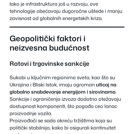
Iako je infrastruktura još u razvoju, ove
tehnologije obećavaju dugoročne uštede i manju
zavisnost od globalnih energetskih kriza.
Geopolitički faktori i
neizvesna budućnost
Ratovi i trgovinske sankcije
Sukobi u ključnim regionima sveta, kao što su
Ukrajina i Bliski Istok, imaju ogroman
uticaj na
globalno snabdevanje energijom i sirovinama
.
Sankcije i ograničenja izvoza dodatno otežavaju
dostupnost komponenti, što pogađa ceo lanac
proizvodnje vozila.
Proizvođači se sada okreću tržištima koja su
politički stabilnija, kako bi osigurali kontinuitet