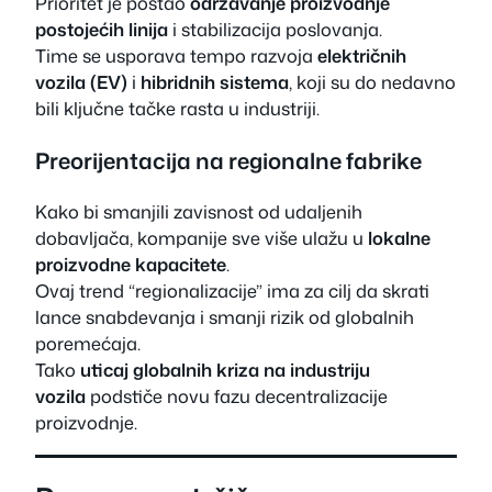
Prioritet je postao
održavanje proizvodnje
postojećih linija
i stabilizacija poslovanja.
Time se usporava tempo razvoja
električnih
vozila (EV)
i
hibridnih sistema
, koji su do nedavno
bili ključne tačke rasta u industriji.
Preorijentacija na regionalne fabrike
Kako bi smanjili zavisnost od udaljenih
dobavljača, kompanije sve više ulažu u
lokalne
proizvodne kapacitete
.
Ovaj trend “regionalizacije” ima za cilj da skrati
lance snabdevanja i smanji rizik od globalnih
poremećaja.
Tako
uticaj globalnih kriza na industriju
vozila
podstiče novu fazu decentralizacije
proizvodnje.