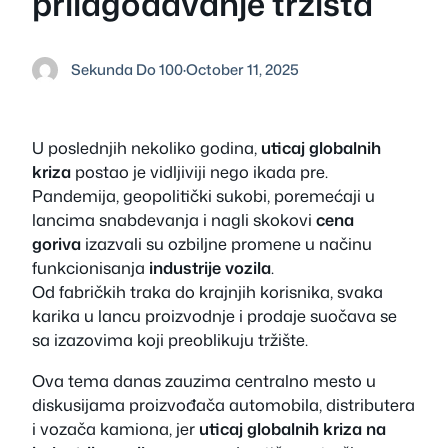
prilagođavanje tržišta
Sekunda Do 100
·
October 11, 2025
U poslednjih nekoliko godina,
uticaj globalnih
kriza
postao je vidljiviji nego ikada pre.
Pandemija, geopolitički sukobi, poremećaji u
lancima snabdevanja i nagli skokovi
cena
goriva
izazvali su ozbiljne promene u načinu
funkcionisanja
industrije vozila
.
Od fabričkih traka do krajnjih korisnika, svaka
karika u lancu proizvodnje i prodaje suočava se
sa izazovima koji preoblikuju tržište.
Ova tema danas zauzima centralno mesto u
diskusijama proizvođača automobila, distributera
i vozača kamiona, jer
uticaj globalnih kriza na