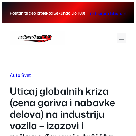
Skip
to
Postanite deo projekta Sekunda Do 100!
Instagram
Telegram
content
Auto Svet
Uticaj globalnih kriza
(cena goriva i nabavke
delova) na industriju
vozila – izazovi i