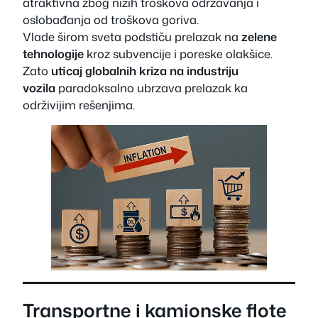
atraktivna zbog nižih troškova održavanja i
oslobađanja od troškova goriva.
Vlade širom sveta podstiču prelazak na
zelene
tehnologije
kroz subvencije i poreske olakšice.
Zato
uticaj globalnih kriza na industriju
vozila
paradoksalno ubrzava prelazak ka
održivijim rešenjima.
Transportne i kamionske flote