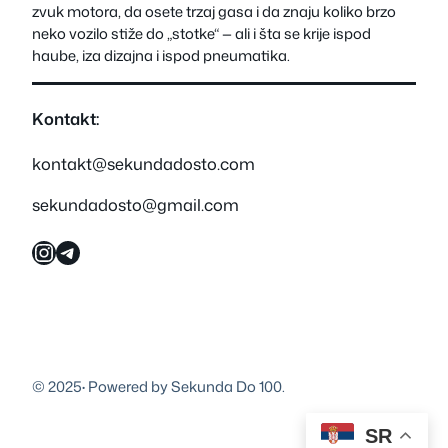
zvuk motora, da osete trzaj gasa i da znaju koliko brzo
neko vozilo stiže do „stotke“ — ali i šta se krije ispod
haube, iza dizajna i ispod pneumatika.
Kontakt:
kontakt@sekundadosto.com
sekundadosto@gmail.com
Instagram
Telegram
© 2025
·
Powered by Sekunda Do 100.
SR