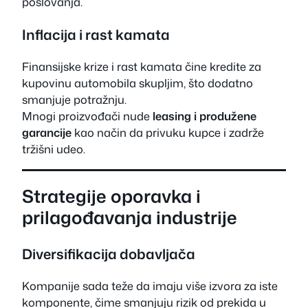
poslovanja.
Inflacija i rast kamata
Finansijske krize i rast kamata čine kredite za
kupovinu automobila skupljim, što dodatno
smanjuje potražnju.
Mnogi proizvođači nude
leasing i produžene
garancije
kao način da privuku kupce i zadrže
tržišni udeo.
Strategije oporavka i
prilagođavanja industrije
Diversifikacija dobavljača
Kompanije sada teže da imaju više izvora za iste
komponente, čime smanjuju rizik od prekida u