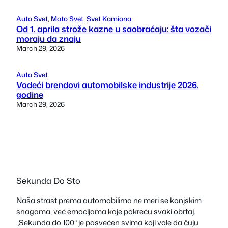
Auto Svet
, 
Moto Svet
, 
Svet Kamiona
Od 1. aprila strože kazne u saobraćaju: šta vozači
moraju da znaju
March 29, 2026
Auto Svet
Vodeći brendovi automobilske industrije 2026.
godine
March 29, 2026
Sekunda Do Sto
Naša strast prema automobilima ne meri se konjskim
snagama, već emocijama koje pokreću svaki obrtaj.
„Sekunda do 100“ je posvećen svima koji vole da čuju