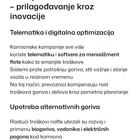
– prilagođavanje kroz
inovacije
Telematika i digitalna optimizacija
Kamionske kompanije sve više
koriste
telematiku
i
softvere za menadžment
flote
kako bi smanjile troškove.
Sistemi prate potrošnju goriva, stil vožnje i stanje
vozila u realnom vremenu.
Na taj način, prevoznici kompenzuju rast
troškova goriva i delova kroz pametno planiranje.
Upotreba alternativnih goriva
Rastući troškovi nafte ubrzali su razvoj i
primenu
biogoriva, vodonika i električnih
pogona
kod kamiona.