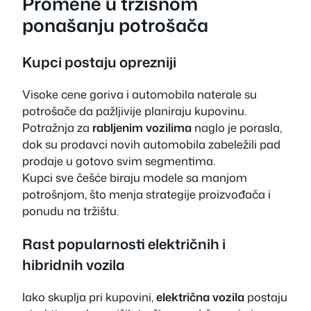
Promene u tržišnom
ponašanju potrošača
Kupci postaju oprezniji
Visoke cene goriva i automobila naterale su
potrošače da pažljivije planiraju kupovinu.
Potražnja za
rabljenim vozilima
naglo je porasla,
dok su prodavci novih automobila zabeležili pad
prodaje u gotovo svim segmentima.
Kupci sve češće biraju modele sa manjom
potrošnjom, što menja strategije proizvođača i
ponudu na tržištu.
Rast popularnosti električnih i
hibridnih vozila
Iako skuplja pri kupovini,
električna vozila
postaju