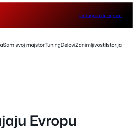
Instagram
Telegram
ka
Sam svoj majstor
Tuning
Delovi
Zanimljivosti
Istorija
ajaju Evropu