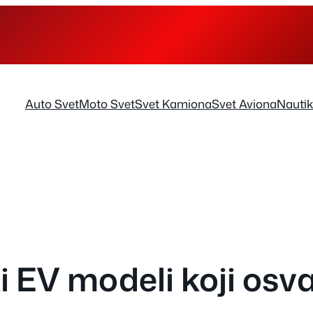
Auto Svet
Moto Svet
Svet Kamiona
Svet Aviona
Nauti
ki EV modeli koji osv