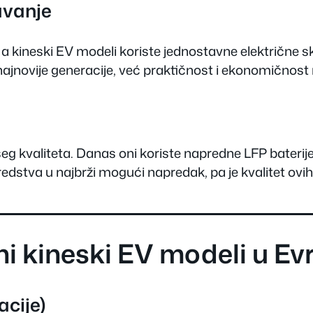
avanje
a kineski EV modeli koriste jednostavne električne s
ajnovije generacije, već praktičnost i ekonomičnos
 lošeg kvaliteta. Danas oni koriste napredne LFP bater
redstva u najbrži mogući napredak, pa je kvalitet ovi
ini kineski EV modeli u Ev
cije)