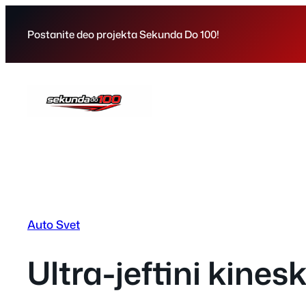
Skip
to
Postanite deo projekta Sekunda Do 100!
content
Auto Svet
Ultra-jeftini kines