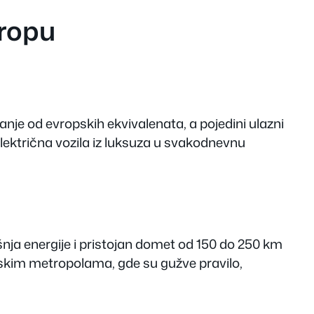
vropu
nje od evropskih ekvivalenata, a pojedini ulazni
električna vozila iz luksuza u svakodnevnu
šnja energije i pristojan domet od 150 do 250 km
pskim metropolama, gde su gužve pravilo,