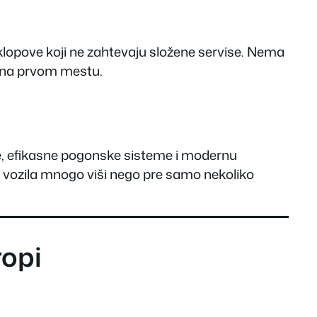
klopove koji ne zahtevaju složene servise. Nema
t na prvom mestu.
ije, efikasne pogonske sisteme i modernu
h vozila mnogo viši nego pre samo nekoliko
ropi