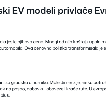
eski EV modeli privlače E
la jeste njihova cena. Mnogi od njih koštaju upola ma
 automobila. Ova cenovna politika transformisala je 
rani za gradsku dinamiku. Male dimenzije, niska potro
ak na posao, nabavku, obaveze i kraće rute. U evro
plus.