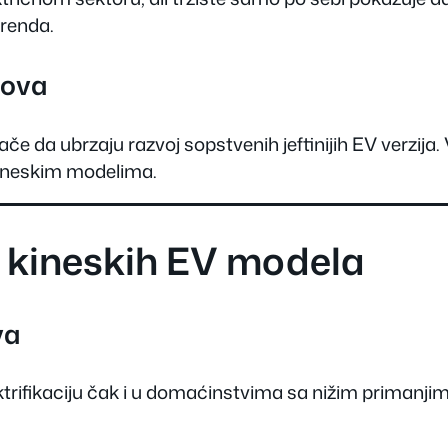
brenda.
dova
če da ubrzaju razvoj sopstvenih jeftinijih EV verzija.
kineskim modelima.
ih kineskih EV modela
va
trifikaciju čak i u domaćinstvima sa nižim primanjima