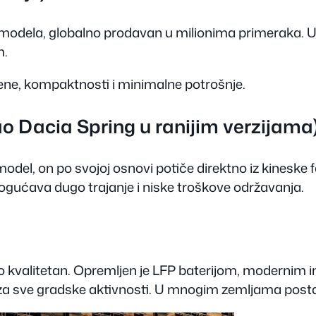
V modela, globalno prodavan u milionima primeraka. U 
m.
ne, kompaktnosti i minimalne potrošnje.
o Dacia Spring u ranijim verzijama
odel, on po svojoj osnovi potiče direktno iz kineske
ogućava dugo trajanje i niske troškove održavanja.
no kvalitetan. Opremljen je LFP baterijom, moderni
sve gradske aktivnosti. U mnogim zemljama postaje 