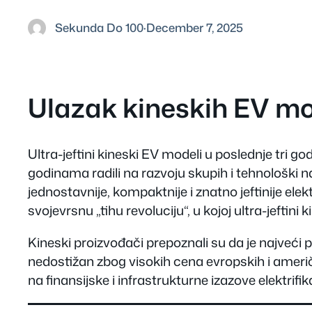
Sekunda Do 100
·
December 7, 2025
Ulazak kineskih EV mo
Ultra-jeftini kineski EV modeli u poslednje tri 
godinama radili na razvoju skupih i tehnološki na
jednostavnije, kompaktnije i znatno jeftinije e
svojevrsnu „tihu revoluciju“, u kojoj ultra-jeftini
Kineski proizvođači prepoznali su da je najveći
nedostižan zbog visokih cena evropskih i američk
na finansijske i infrastrukturne izazove elektrifika