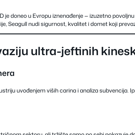
YD je doneo u Evropu iznenađenje — izuzetno povoljn
je, Seagull nudi sigurnost, kvalitet i domet koji prev
aziju ultra-jeftinih kine
mera
riju uvođenjem viših carina i analiza subvencija. Ipak
ičnom sektoru, ali tržište samo po sebi pokazuje da kup