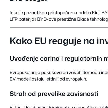
Iako je poznat kao pristupačan model u Kini, B
LFP baterija i BYD-ove prestižne Blade tehnologi
Kako EU reaguje na inv
Uvođenje carina i regulatornih 
Evropska unija pokušava da zaštiti domaću indust
EV modeli ostaju jeftiniji od evropskih.
Strah od prevelike zavisnosti
EU želi da izbegne dominantnu ulogu Kine u elektr