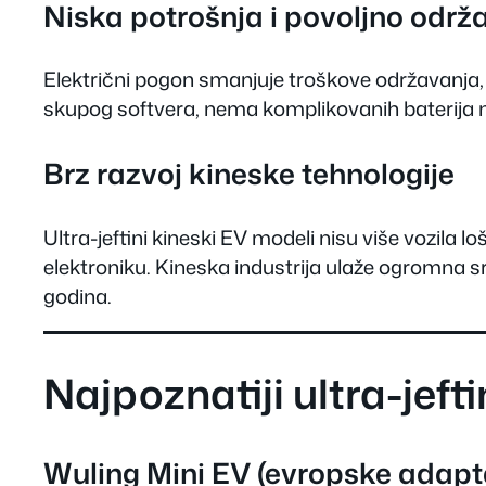
Niska potrošnja i povoljno održ
Električni pogon smanjuje troškove održavanja, 
skupog softvera, nema komplikovanih baterija n
Brz razvoj kineske tehnologije
Ultra-jeftini kineski EV modeli nisu više vozila
elektroniku. Kineska industrija ulaže ogromna s
godina.
Najpoznatiji ultra-jeft
Wuling Mini EV (evropske adapta