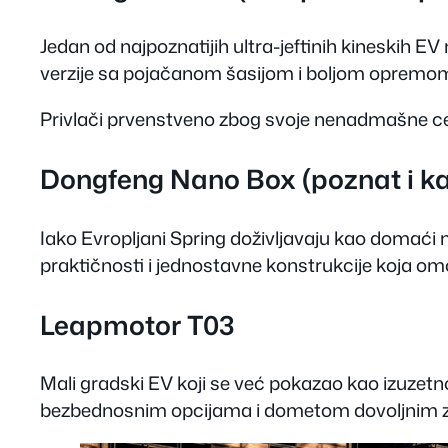
Jedan od najpoznatijih ultra-jeftinih kineskih E
verzije sa pojačanom šasijom i boljom opremo
Privlači prvenstveno zbog svoje nenadmašne ce
Dongfeng Nano Box (poznat i ka
Iako Evropljani Spring doživljavaju kao domaći m
praktičnosti i jednostavne konstrukcije koja om
Leapmotor T03
Mali gradski EV koji se već pokazao kao izuzet
bezbednosnim opcijama i dometom dovoljnim za 