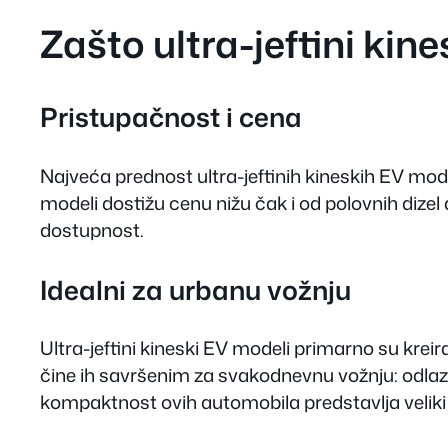
Zašto ultra-jeftini kin
Pristupačnost i cena
Najveća prednost ultra-jeftinih kineskih EV mode
modeli dostižu cenu nižu čak i od polovnih dizel
dostupnost.
Idealni za urbanu vožnju
Ultra-jeftini kineski EV modeli primarno su krei
čine ih savršenim za svakodnevnu vožnju: odlaz
kompaktnost ovih automobila predstavlja veliki 