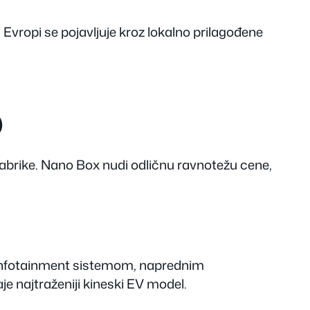
Evropi se pojavljuje kroz lokalno prilagođene
)
 fabrike. Nano Box nudi odličnu ravnotežu cene,
m infotainment sistemom, naprednim
najtraženiji kineski EV model.