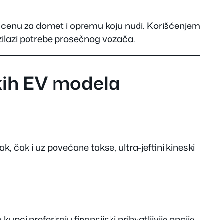
u cenu za domet i opremu koju nudi. Korišćenjem
azilazi potrebe prosečnog vozača.
skih EV modela
, čak i uz povećane takse, ultra-jeftini kineski
ci preferiraju finansijski prihvatljivije opcije.