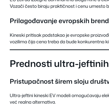
Vozači često biraju praktičnost i cenu umesto 
Prilagođavanje evropskih bren
Kineski pritisak podstakao je evropske proizvođa
vozilima čija cena treba da bude konkurentna 
Prednosti ultra-jeftin
Pristupačnost širem sloju društ
Ultra-jeftini kineski EV modeli omogućavaju elek
već realna alternativa.