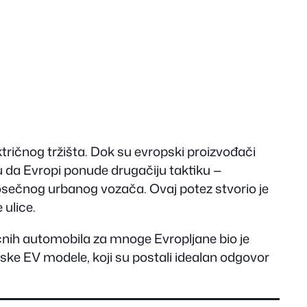
ktričnog tržišta. Dok su evropski proizvođači
su da Evropi ponude drugačiju taktiku —
rosečnog urbanog vozača. Ovaj potez stvorio je
 ulice.
ičnih automobila za mnoge Evropljane bio je
eske EV modele, koji su postali idealan odgovor