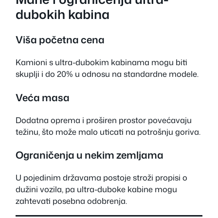
dubokih kabina
Viša početna cena
Kamioni s ultra-dubokim kabinama mogu biti
skuplji i do 20% u odnosu na standardne modele.
Veća masa
Dodatna oprema i proširen prostor povećavaju
težinu, što može malo uticati na potrošnju goriva.
Ograničenja u nekim zemljama
U pojedinim državama postoje stroži propisi o
dužini vozila, pa ultra-duboke kabine mogu
zahtevati posebna odobrenja.