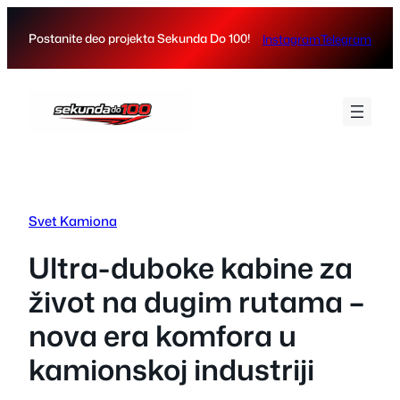
Skip
to
Postanite deo projekta Sekunda Do 100!
Instagram
Telegram
content
Svet Kamiona
Ultra-duboke kabine za
život na dugim rutama –
nova era komfora u
kamionskoj industriji