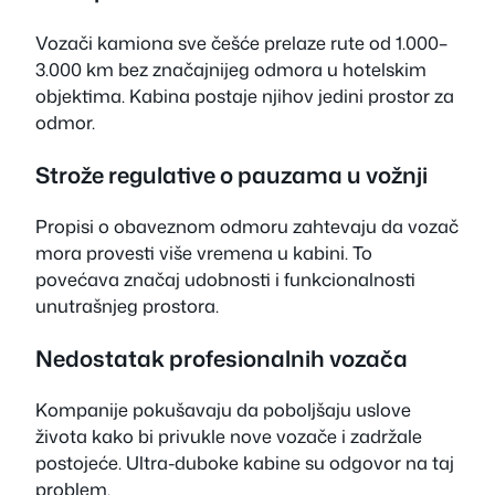
Vozači kamiona sve češće prelaze rute od 1.000–
3.000 km bez značajnijeg odmora u hotelskim
objektima. Kabina postaje njihov jedini prostor za
odmor.
Strože regulative o pauzama u vožnji
Propisi o obaveznom odmoru zahtevaju da vozač
mora provesti više vremena u kabini. To
povećava značaj udobnosti i funkcionalnosti
unutrašnjeg prostora.
Nedostatak profesionalnih vozača
Kompanije pokušavaju da poboljšaju uslove
života kako bi privukle nove vozače i zadržale
postojeće. Ultra-duboke kabine su odgovor na taj
problem.