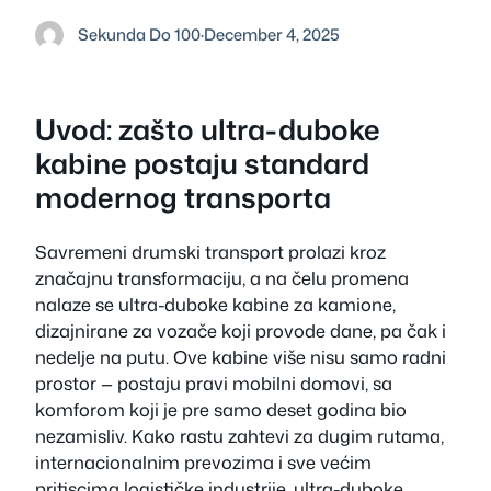
Sekunda Do 100
·
December 4, 2025
Uvod: zašto ultra-duboke
kabine postaju standard
modernog transporta
Savremeni drumski transport prolazi kroz
značajnu transformaciju, a na čelu promena
nalaze se ultra-duboke kabine za kamione,
dizajnirane za vozače koji provode dane, pa čak i
nedelje na putu. Ove kabine više nisu samo radni
prostor — postaju pravi mobilni domovi, sa
komforom koji je pre samo deset godina bio
nezamisliv. Kako rastu zahtevi za dugim rutama,
internacionalnim prevozima i sve većim
pritiscima logističke industrije, ultra-duboke