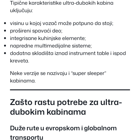
Tipične karakteristike ultra-dubokih kabina
uključuju:
visinu u kojoj vozač može potpuno da stoji;
prošireni spavaći deo;
integrisane kuhinjske elemente;
napredne multimedijalne sisteme;
dodatna skladišta iznad instrument table i ispod
kreveta.
Neke verzije se nazivaju i “super sleeper”
kabinama.
Zašto rastu potrebe za ultra-
dubokim kabinama
Duže rute u evropskom i globalnom
transportu