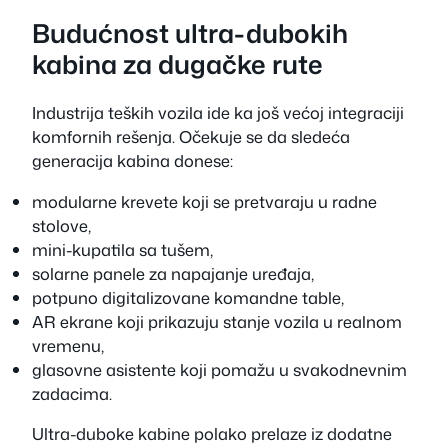
Budućnost ultra-dubokih
kabina za dugačke rute
Industrija teških vozila ide ka još većoj integraciji
komfornih rešenja. Očekuje se da sledeća
generacija kabina donese:
modularne krevete koji se pretvaraju u radne
stolove,
mini-kupatila sa tušem,
solarne panele za napajanje uređaja,
potpuno digitalizovane komandne table,
AR ekrane koji prikazuju stanje vozila u realnom
vremenu,
glasovne asistente koji pomažu u svakodnevnim
zadacima.
Ultra-duboke kabine polako prelaze iz dodatne