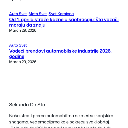
Auto Svet
, 
Moto Svet
, 
Svet Kamiona
Od 1. aprila strože kazne u saobraćaju: šta vozači
moraju da znaju
March 29, 2026
Auto Svet
Vodeći brendovi automobilske industrije 2026.
godine
March 29, 2026
Sekunda Do Sto
Naša strast prema automobilima ne meri se konjskim
snagama, već emocijama koje pokreću svaki obrtaj.