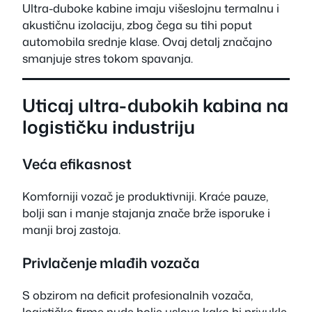
Ultra-duboke kabine imaju višeslojnu termalnu i
akustičnu izolaciju, zbog čega su tihi poput
automobila srednje klase. Ovaj detalj značajno
smanjuje stres tokom spavanja.
Uticaj ultra-dubokih kabina na
logističku industriju
Veća efikasnost
Komforniji vozač je produktivniji. Kraće pauze,
bolji san i manje stajanja znače brže isporuke i
manji broj zastoja.
Privlačenje mlađih vozača
S obzirom na deficit profesionalnih vozača,
logističke firme nude bolje uslove kako bi privukle