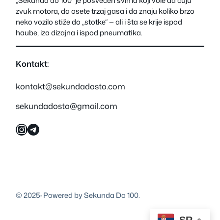
„Sekunda do 100“ je posvećen svima koji vole da čuju
zvuk motora, da osete trzaj gasa i da znaju koliko brzo
neko vozilo stiže do „stotke“ — ali i šta se krije ispod
haube, iza dizajna i ispod pneumatika.
Kontakt:
kontakt@sekundadosto.com
sekundadosto@gmail.com
Instagram
Telegram
© 2025
·
Powered by Sekunda Do 100.
SR