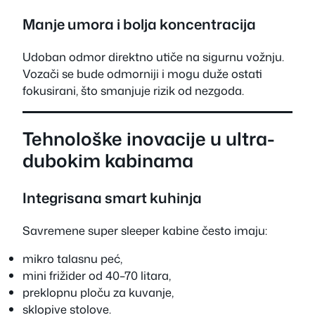
Manje umora i bolja koncentracija
Udoban odmor direktno utiče na sigurnu vožnju.
Vozači se bude odmorniji i mogu duže ostati
fokusirani, što smanjuje rizik od nezgoda.
Tehnološke inovacije u ultra-
dubokim kabinama
Integrisana smart kuhinja
Savremene super sleeper kabine često imaju:
mikro talasnu peć,
mini frižider od 40–70 litara,
preklopnu ploču za kuvanje,
sklopive stolove.