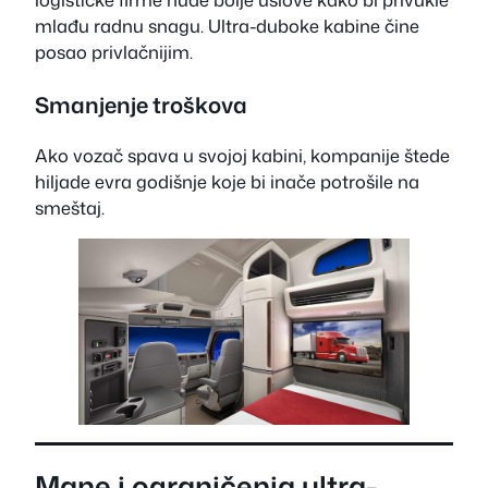
mlađu radnu snagu. Ultra-duboke kabine čine
posao privlačnijim.
Smanjenje troškova
Ako vozač spava u svojoj kabini, kompanije štede
hiljade evra godišnje koje bi inače potrošile na
smeštaj.
Mane i ograničenja ultra-