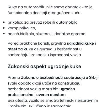
Kuka na automobilu nije samo dodatak – to je
funkcionalan deo koji omogućava vuču:
prikolica za prevoz robe ili automobila,
kamp prikolica,
nosač bicikala, skutera ili dodatne opreme.
Pored praktične koristi, pravilna
ugradnja kuke i
atest za kuku
osiguravaju bezbednost u
saobraćaju i zakonsku ispravnost vozila.
Zakonski aspekt ugradnje kuke
Prema
Zakonu o bezbednosti saobraćaja u Srbiji
,
svaki dodatak koji utiče na konstrukciju i
bezbednost vozila mora biti
ugrađen
profesionalno
i
overen atestom
.
Bez atesta, vozilo se smatra tehnički neispravnim
i može biti isključeno iz saobraćaja.