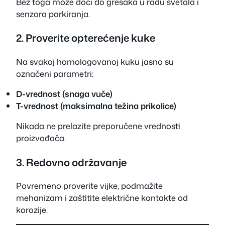
Bez toga može doći do grešaka u radu svetala i
senzora parkiranja.
2. Proverite opterećenje kuke
Na svakoj homologovanoj kuku jasno su
označeni parametri:
D-vrednost (snaga vuče)
T-vrednost (maksimalna težina prikolice)
Nikada ne prelazite preporučene vrednosti
proizvođača.
3. Redovno održavanje
Povremeno proverite vijke, podmažite
mehanizam i zaštitite električne kontakte od
korozije.