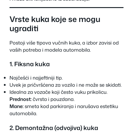
Vrste kuka koje se mogu
ugraditi
Postoji više tipova vučnih kuka, a izbor zavisi od
vaših potreba i modela automobila.
1. Fiksna kuka
Najčešći i najjeftiniji tip.
Uvek je pričvršćena za vozilo i ne može se skidati.
Idealna za vozače koji često vuku prikolicu.
Prednost:
čvrsta i pouzdana.
Mane:
smeta kod parkiranja i narušava estetiku
automobila.
2. Demontažna (odvojiva) kuka