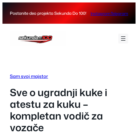
Skip
to
Postanite deo projekta Sekunda Do 100!
Instagram
Telegram
content
Sam svoj majstor
Sve o ugradnji kuke i
atestu za kuku –
kompletan vodič za
vozače