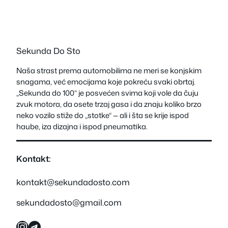
Sekunda Do Sto
Naša strast prema automobilima ne meri se konjskim
snagama, već emocijama koje pokreću svaki obrtaj.
„Sekunda do 100“ je posvećen svima koji vole da čuju
zvuk motora, da osete trzaj gasa i da znaju koliko brzo
neko vozilo stiže do „stotke“ — ali i šta se krije ispod
haube, iza dizajna i ispod pneumatika.
Kontakt:
kontakt@sekundadosto.com
sekundadosto@gmail.com
Instagram
Telegram