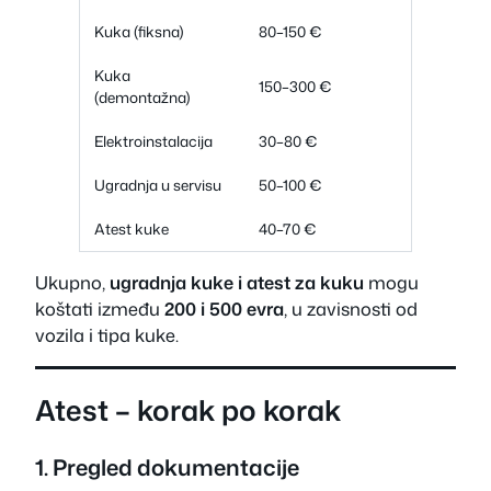
Kuka (fiksna)
80–150 €
Kuka
150–300 €
(demontažna)
Elektroinstalacija
30–80 €
Ugradnja u servisu
50–100 €
Atest kuke
40–70 €
Ukupno,
ugradnja kuke i atest za kuku
mogu
koštati između
200 i 500 evra
, u zavisnosti od
vozila i tipa kuke.
Atest – korak po korak
1. Pregled dokumentacije