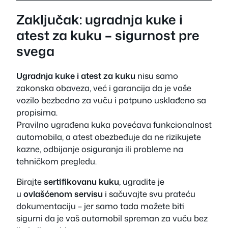
Zaključak: ugradnja kuke i
atest za kuku – sigurnost pre
svega
Ugradnja kuke i atest za kuku
nisu samo
zakonska obaveza, već i garancija da je vaše
vozilo bezbedno za vuču i potpuno usklađeno sa
propisima.
Pravilno ugrađena kuka povećava funkcionalnost
automobila, a atest obezbeđuje da ne rizikujete
kazne, odbijanje osiguranja ili probleme na
tehničkom pregledu.
Birajte
sertifikovanu kuku
, ugradite je
u
ovlašćenom servisu
i sačuvajte svu prateću
dokumentaciju – jer samo tada možete biti
sigurni da je vaš automobil spreman za vuču bez