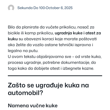
Sekunda Do 100
·
October 6, 2025
Bilo da planirate da vučete prikolicu, nosač za
bicikle ili kamp prikolicu,
ugradnja kuke i atest za
kuku
su obavezni koraci koje morate poštovati
ako želite da vozilo ostane tehnički ispravno i
legalno na putu.
U ovom tekstu objašnjavamo sve – od vrste kuka,
procesa ugradnje, potrebne dokumentacije, do
toga kako da dobijete atest i izbegnete kazne.
Zašto se ugrađuje kuka na
automobil?
Namena vučne kuke