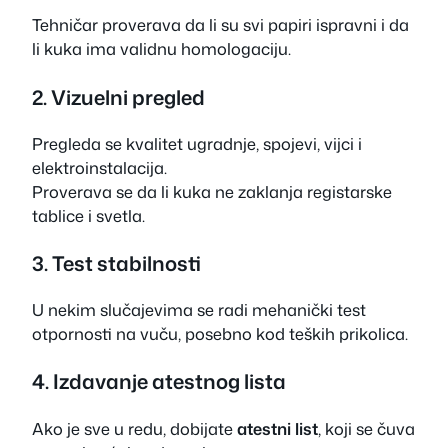
Tehničar proverava da li su svi papiri ispravni i da
li kuka ima validnu homologaciju.
2. Vizuelni pregled
Pregleda se kvalitet ugradnje, spojevi, vijci i
elektroinstalacija.
Proverava se da li kuka ne zaklanja registarske
tablice i svetla.
3. Test stabilnosti
U nekim slučajevima se radi mehanički test
otpornosti na vuču, posebno kod teških prikolica.
4. Izdavanje atestnog lista
Ako je sve u redu, dobijate
atestni list
, koji se čuva