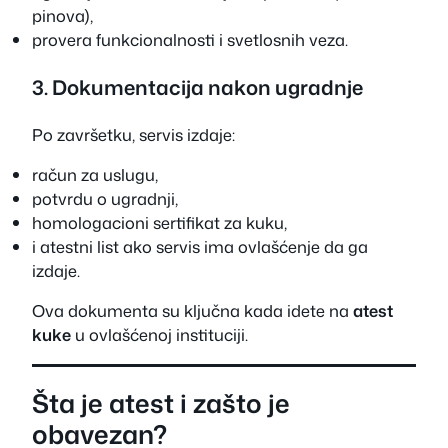
pinova),
provera funkcionalnosti i svetlosnih veza.
3. Dokumentacija nakon ugradnje
Po završetku, servis izdaje:
račun za uslugu,
potvrdu o ugradnji,
homologacioni sertifikat za kuku,
i atestni list ako servis ima ovlašćenje da ga
izdaje.
Ova dokumenta su ključna kada idete na
atest
kuke
u ovlašćenoj instituciji.
Šta je atest i zašto je
obavezan?