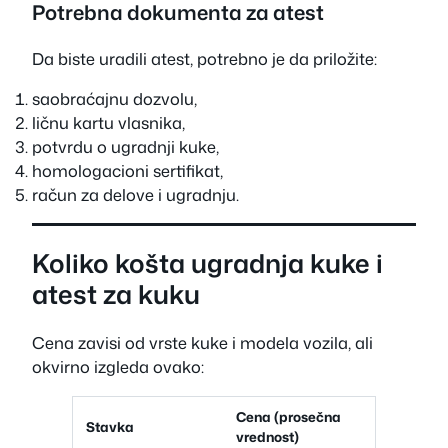
Potrebna dokumenta za atest
Da biste uradili atest, potrebno je da priložite:
saobraćajnu dozvolu,
ličnu kartu vlasnika,
potvrdu o ugradnji kuke,
homologacioni sertifikat,
račun za delove i ugradnju.
Koliko košta ugradnja kuke i
atest za kuku
Cena zavisi od vrste kuke i modela vozila, ali
okvirno izgleda ovako:
Cena (prosečna
Stavka
vrednost)