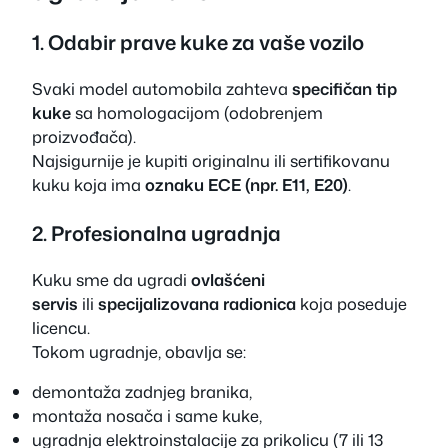
1. Odabir prave kuke za vaše vozilo
Svaki model automobila zahteva
specifičan tip
kuke
sa homologacijom (odobrenjem
proizvođača).
Najsigurnije je kupiti originalnu ili sertifikovanu
kuku koja ima
oznaku ECE (npr. E11, E20)
.
2. Profesionalna ugradnja
Kuku sme da ugradi
ovlašćeni
servis
ili
specijalizovana radionica
koja poseduje
licencu.
Tokom ugradnje, obavlja se:
demontaža zadnjeg branika,
montaža nosača i same kuke,
ugradnja elektroinstalacije za prikolicu (7 ili 13