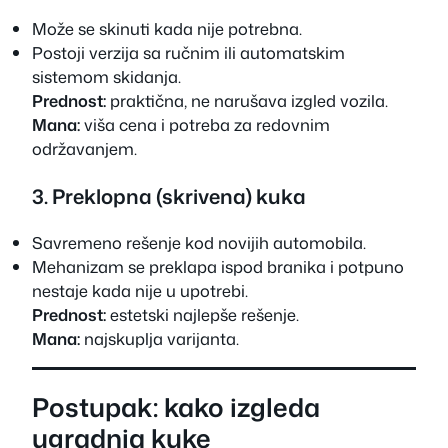
Može se skinuti kada nije potrebna.
Postoji verzija sa ručnim ili automatskim
sistemom skidanja.
Prednost:
praktična, ne narušava izgled vozila.
Mana:
viša cena i potreba za redovnim
održavanjem.
3. Preklopna (skrivena) kuka
Savremeno rešenje kod novijih automobila.
Mehanizam se preklapa ispod branika i potpuno
nestaje kada nije u upotrebi.
Prednost:
estetski najlepše rešenje.
Mana:
najskuplja varijanta.
Postupak: kako izgleda
ugradnja kuke