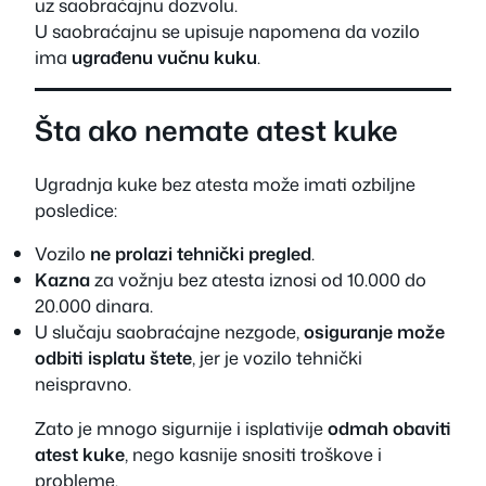
uz saobraćajnu dozvolu.
U saobraćajnu se upisuje napomena da vozilo
ima
ugrađenu vučnu kuku
.
Šta ako nemate atest kuke
Ugradnja kuke bez atesta može imati ozbiljne
posledice:
Vozilo
ne prolazi tehnički pregled
.
Kazna
za vožnju bez atesta iznosi od 10.000 do
20.000 dinara.
U slučaju saobraćajne nezgode,
osiguranje može
odbiti isplatu štete
, jer je vozilo tehnički
neispravno.
Zato je mnogo sigurnije i isplativije
odmah obaviti
atest kuke
, nego kasnije snositi troškove i
probleme.