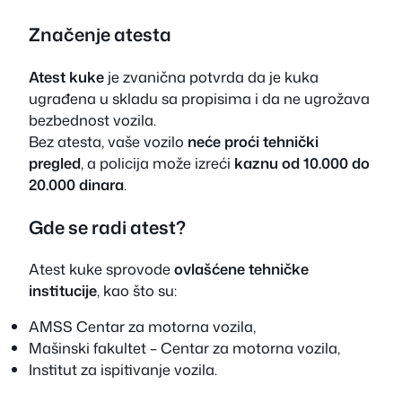
Značenje atesta
Atest kuke
je zvanična potvrda da je kuka
ugrađena u skladu sa propisima i da ne ugrožava
bezbednost vozila.
Bez atesta, vaše vozilo
neće proći tehnički
pregled
, a policija može izreći
kaznu od 10.000 do
20.000 dinara
.
Gde se radi atest?
Atest kuke sprovode
ovlašćene tehničke
institucije
, kao što su:
AMSS Centar za motorna vozila,
Mašinski fakultet – Centar za motorna vozila,
Institut za ispitivanje vozila.