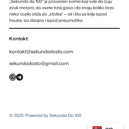
„Sekunda do 100“ je posvećen svima koji vole da čuju
zvuk motora, da osete trzaj gasa i da znaju koliko brzo
neko vozilo stiže do „stotke“ — ali i šta se krije ispod
haube, iza dizajna i ispod pneumatika.
Kontakt:
kontakt@sekundadosto.com
sekundadosto@gmail.com
Instagram
Telegram
© 2025
·
Powered by Sekunda Do 100.