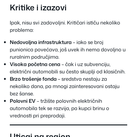
Kritike i izazovi
Ipak, nisu svi zadovoljni. Kritičari ističu nekoliko
problema:
Nedovoljna infrastruktura
– iako se broj
punionica povećava, još uvek ih nema dovoljno u
ruralnim područjima.
Visoka početna cena
– čak i uz subvenciju,
električni automobili su često skuplji od klasičnih.
Brzo trošenje fonda
– sredstva nestaju za
nekoliko dana, pa mnogi zainteresovani ostaju
bez šanse.
Polovni EV
– tržište polovnih električnih
automobila tek se razvija, pa kupci brinu o
vrednosti pri preprodaji.
Uticaj na region