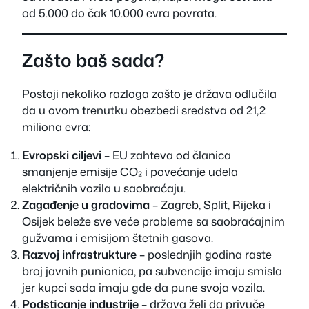
od 5.000 do čak 10.000 evra povrata.
Zašto baš sada?
Postoji nekoliko razloga zašto je država odlučila
da u ovom trenutku obezbedi sredstva od 21,2
miliona evra:
Evropski ciljevi
– EU zahteva od članica
smanjenje emisije CO₂ i povećanje udela
električnih vozila u saobraćaju.
Zagađenje u gradovima
– Zagreb, Split, Rijeka i
Osijek beleže sve veće probleme sa saobraćajnim
gužvama i emisijom štetnih gasova.
Razvoj infrastrukture
– poslednjih godina raste
broj javnih punionica, pa subvencije imaju smisla
jer kupci sada imaju gde da pune svoja vozila.
Podsticanje industrije
– država želi da privuče