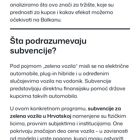
analiziramo šta ovo znači za tržište, koje su
prednosti za kupce i kakav efekat možemo
očekivati na Balkanu.
Šta podrazumevaju
subvencije?
Pod pojmom „zelena vozila“ misli se na električne
automobile, plug-in hibride i u određenim
slučajevima vozila na vodonik. Subvencije
predstavljaju direktnu finansijsku pomoć države
kupcima takvih automobila.
U ovom konkretnom programu,
subvencije za
zelena vozila u Hrvatskoj
namenjene su fizičkim
licima, pravnim subjektima i institucijama. One
pokrivaju značajan deo cene vozila – u zavisnosti
od modela i vrste pogona, kupci mogu ostvariti