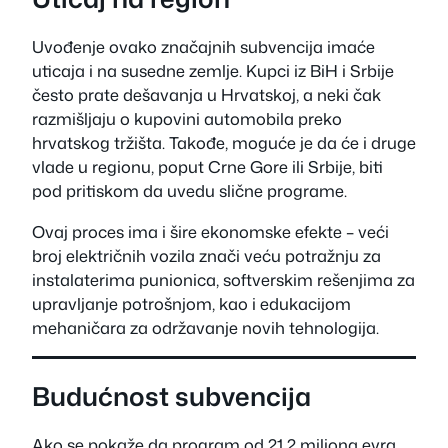
Uvođenje ovako značajnih subvencija imaće
uticaja i na susedne zemlje. Kupci iz BiH i Srbije
često prate dešavanja u Hrvatskoj, a neki čak
razmišljaju o kupovini automobila preko
hrvatskog tržišta. Takođe, moguće je da će i druge
vlade u regionu, poput Crne Gore ili Srbije, biti
pod pritiskom da uvedu slične programe.
Ovaj proces ima i šire ekonomske efekte – veći
broj električnih vozila znači veću potražnju za
instalaterima punionica, softverskim rešenjima za
upravljanje potrošnjom, kao i edukacijom
mehaničara za održavanje novih tehnologija.
Budućnost subvencija
Ako se pokaže da program od 21,2 miliona evra