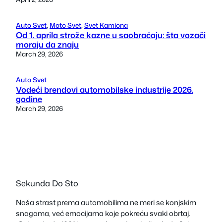
Auto Svet
, 
Moto Svet
, 
Svet Kamiona
Od 1. aprila strože kazne u saobraćaju: šta vozači
moraju da znaju
March 29, 2026
Auto Svet
Vodeći brendovi automobilske industrije 2026.
godine
March 29, 2026
Sekunda Do Sto
Naša strast prema automobilima ne meri se konjskim
snagama, već emocijama koje pokreću svaki obrtaj.