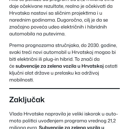
daje očekivane rezultate, realno je očekivati da
Hrvatska nastavi sa sličnim projektima i u
narednim godinama. Dugoročno, cilj je da se
značajno poveća udeo električnih i hibridnih
automobila na putevima.
Prema prognozama stručnjaka, do 2030. godine,
svaki treći novi automobil u Hrvatskoj mogao bi
biti električni ili plug-in hibrid. To znači da
će
subvencije za zelena vozila u Hrvatskoj
ostati
ključni alat države u prelasku ka održivoj
mobilnosti.
Zaključak
Vlada Hrvatske napravila je veliki iskorak u auto-
moto politici uvođenjem programa vrednog 21,2
miliona evra.
Subvencije za zelena vozila u