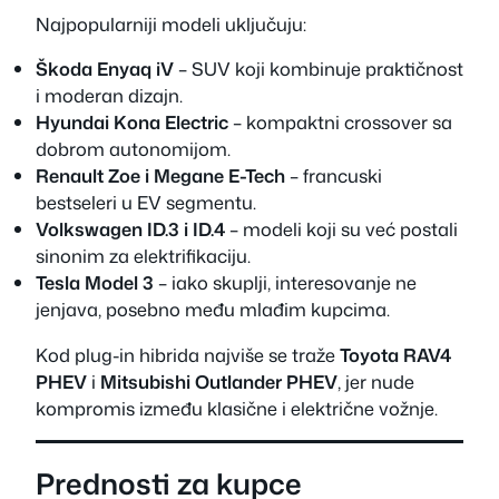
Najpopularniji modeli uključuju:
Škoda Enyaq iV
– SUV koji kombinuje praktičnost
i moderan dizajn.
Hyundai Kona Electric
– kompaktni crossover sa
dobrom autonomijom.
Renault Zoe i Megane E-Tech
– francuski
bestseleri u EV segmentu.
Volkswagen ID.3 i ID.4
– modeli koji su već postali
sinonim za elektrifikaciju.
Tesla Model 3
– iako skuplji, interesovanje ne
jenjava, posebno među mlađim kupcima.
Kod plug-in hibrida najviše se traže
Toyota RAV4
PHEV
i
Mitsubishi Outlander PHEV
, jer nude
kompromis između klasične i električne vožnje.
Prednosti za kupce