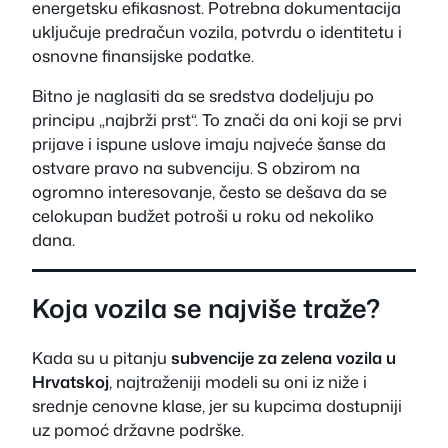
energetsku efikasnost. Potrebna dokumentacija
uključuje predračun vozila, potvrdu o identitetu i
osnovne finansijske podatke.
Bitno je naglasiti da se sredstva dodeljuju po
principu „najbrži prst“. To znači da oni koji se prvi
prijave i ispune uslove imaju najveće šanse da
ostvare pravo na subvenciju. S obzirom na
ogromno interesovanje, često se dešava da se
celokupan budžet potroši u roku od nekoliko
dana.
Koja vozila se najviše traže?
Kada su u pitanju
subvencije za zelena vozila u
Hrvatskoj
, najtraženiji modeli su oni iz niže i
srednje cenovne klase, jer su kupcima dostupniji
uz pomoć državne podrške.