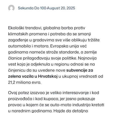
Sekunda Do 100
·
August 20, 2025
Ekološki trendovi, globalna borba protiv
klimatskih promena i potreba da se smanji
zagađenje u gradovima sve više oblikuju tržište
automobila i motora. Evropska unija već
godinama nameće strože standarde, a zemlje
članice prilagođavaju svoje politike. Najnovija
vest koja je odjeknula u regionu odnosi se na
činjenicu da su uvedene nove
subvencije za
zelena vozila u Hrvatskoj
u ukupnoj vrednosti od
21,2 miliona evra.
Ovaj potez izazvao je veliko interesovanje i kod
proizvođača i kod kupaca, jer jasno pokazuje
pravac u kojem će se auto-moto industrija kretati
u narednim godinama. Hajde da detaljno