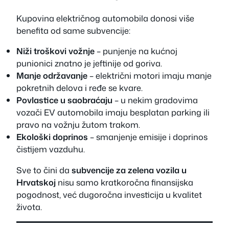
Kupovina električnog automobila donosi više
benefita od same subvencije:
Niži troškovi vožnje
– punjenje na kućnoj
punionici znatno je jeftinije od goriva.
Manje održavanje
– električni motori imaju manje
pokretnih delova i ređe se kvare.
Povlastice u saobraćaju
– u nekim gradovima
vozači EV automobila imaju besplatan parking ili
pravo na vožnju žutom trakom.
Ekološki doprinos
– smanjenje emisije i doprinos
čistijem vazduhu.
Sve to čini da
subvencije za zelena vozila u
Hrvatskoj
nisu samo kratkoročna finansijska
pogodnost, već dugoročna investicija u kvalitet
života.