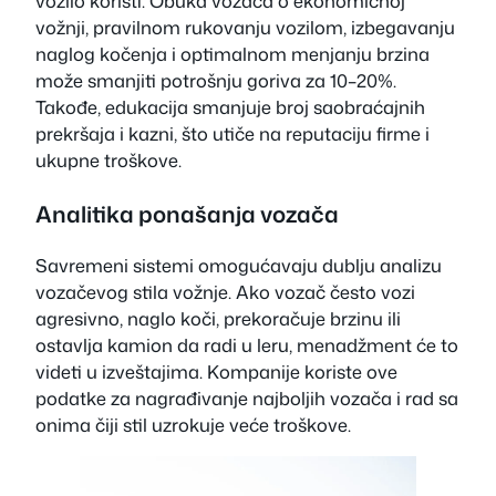
vozilo koristi. Obuka vozača o ekonomičnoj
vožnji, pravilnom rukovanju vozilom, izbegavanju
naglog kočenja i optimalnom menjanju brzina
može smanjiti potrošnju goriva za 10–20%.
Takođe, edukacija smanjuje broj saobraćajnih
prekršaja i kazni, što utiče na reputaciju firme i
ukupne troškove.
Analitika ponašanja vozača
Savremeni sistemi omogućavaju dublju analizu
vozačevog stila vožnje. Ako vozač često vozi
agresivno, naglo koči, prekoračuje brzinu ili
ostavlja kamion da radi u leru, menadžment će to
videti u izveštajima. Kompanije koriste ove
podatke za nagrađivanje najboljih vozača i rad sa
onima čiji stil uzrokuje veće troškove.