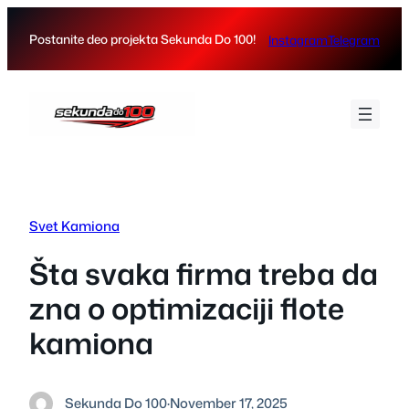
Skip
to
Postanite deo projekta Sekunda Do 100!
Instagram
Telegram
content
Svet Kamiona
Šta svaka firma treba da
zna o optimizaciji flote
kamiona
Sekunda Do 100
·
November 17, 2025