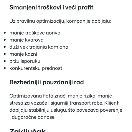
Smanjeni troškovi i veći profit
Uz pravilnu optimizaciju, kompanije dobijaju:
manje troškove goriva
manje kvarova
duži vek trajanja kamiona
manje kazni
bržu isporuku
konkurentsku prednost
Bezbedniji i pouzdaniji rad
Optimizovana flota znači manje rizika, manje
stresa za vozače i sigurniji transport robe. Klijenti
dobijaju stabilniju uslugu, što povećava poverenje
i dugoročne odnose.
Zaključak