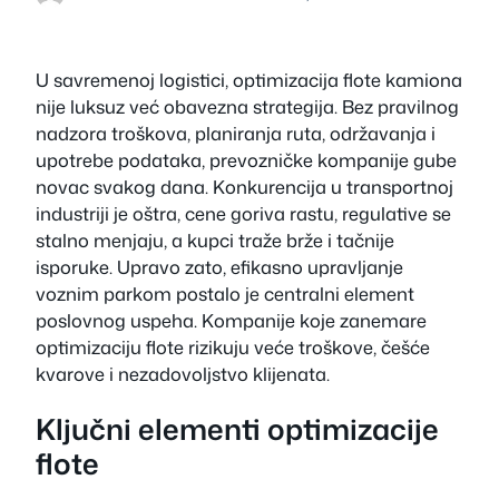
U savremenoj logistici, optimizacija flote kamiona
nije luksuz već obavezna strategija. Bez pravilnog
nadzora troškova, planiranja ruta, održavanja i
upotrebe podataka, prevozničke kompanije gube
novac svakog dana. Konkurencija u transportnoj
industriji je oštra, cene goriva rastu, regulative se
stalno menjaju, a kupci traže brže i tačnije
isporuke. Upravo zato, efikasno upravljanje
voznim parkom postalo je centralni element
poslovnog uspeha. Kompanije koje zanemare
optimizaciju flote rizikuju veće troškove, češće
kvarove i nezadovoljstvo klijenata.
Ključni elementi optimizacije
flote