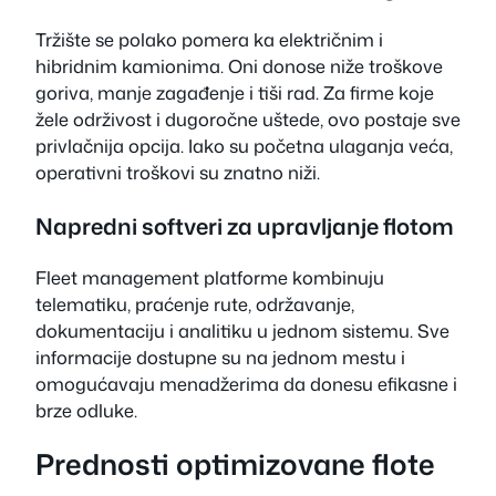
Tržište se polako pomera ka električnim i
hibridnim kamionima. Oni donose niže troškove
goriva, manje zagađenje i tiši rad. Za firme koje
žele održivost i dugoročne uštede, ovo postaje sve
privlačnija opcija. Iako su početna ulaganja veća,
operativni troškovi su znatno niži.
Napredni softveri za upravljanje flotom
Fleet management platforme kombinuju
telematiku, praćenje rute, održavanje,
dokumentaciju i analitiku u jednom sistemu. Sve
informacije dostupne su na jednom mestu i
omogućavaju menadžerima da donesu efikasne i
brze odluke.
Prednosti optimizovane flote