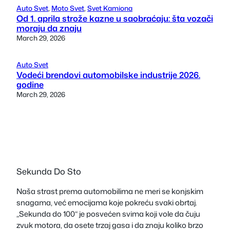
Auto Svet
, 
Moto Svet
, 
Svet Kamiona
Od 1. aprila strože kazne u saobraćaju: šta vozači
moraju da znaju
March 29, 2026
Auto Svet
Vodeći brendovi automobilske industrije 2026.
godine
March 29, 2026
Sekunda Do Sto
Naša strast prema automobilima ne meri se konjskim
snagama, već emocijama koje pokreću svaki obrtaj.
„Sekunda do 100“ je posvećen svima koji vole da čuju
zvuk motora, da osete trzaj gasa i da znaju koliko brzo