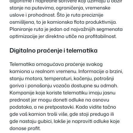
algoritme i napredne softvere koji uzimaju u obzir
stanje na putevima, ograničenja, vremenske
uslove i prohodnost. Što je ruta preciznije
osmišljena, to je kamionska flota produktivnija.
Planiranje ruta je jedan od najvažnijih segmenata
optimizacije jer direktno utiče na profitabilnost.
Digitalno praćenje i telematika
Telematika omogućava praćenje svakog
kamiona u realnom vremenu. Informacije o brzini,
stanju motora, temperaturi, kočenju, potrošnji
goriva i ponašanju vozača dostupne su odmah.
Kompanije koje koriste telematiku imaju jasnu
prednost jer mogu doneti odluke na osnovu
podataka, a ne pretpostavki. Kada vidite tačno
gde vaš kamion troši više, gde stoji predugo ili
gde nastaju gubici, lakše je napraviti odluke koje
donose profit.