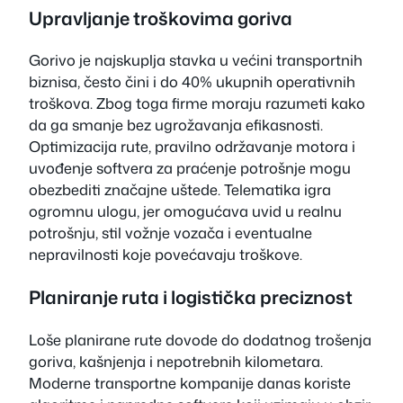
Upravljanje troškovima goriva
Gorivo je najskuplja stavka u većini transportnih
biznisa, često čini i do 40% ukupnih operativnih
troškova. Zbog toga firme moraju razumeti kako
da ga smanje bez ugrožavanja efikasnosti.
Optimizacija rute, pravilno održavanje motora i
uvođenje softvera za praćenje potrošnje mogu
obezbediti značajne uštede. Telematika igra
ogromnu ulogu, jer omogućava uvid u realnu
potrošnju, stil vožnje vozača i eventualne
nepravilnosti koje povećavaju troškove.
Planiranje ruta i logistička preciznost
Loše planirane rute dovode do dodatnog trošenja
goriva, kašnjenja i nepotrebnih kilometara.
Moderne transportne kompanije danas koriste