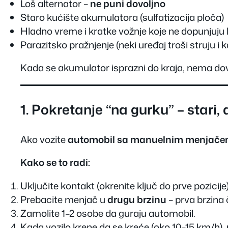
Loš alternator –
ne puni dovoljno
Staro kućište akumulatora (sulfatizacija ploča)
Hladno vreme i kratke vožnje koje ne dopunjuju 
Parazitsko pražnjenje (neki uređaj troši struju i 
Kada se akumulator isprazni do kraja, nema dov
1. Pokretanje “na gurku” – stari, a
Ako vozite
automobil sa manuelnim menjač
Kako se to radi:
Uključite kontakt (okrenite ključ do prve pozicije)
Prebacite menjač u
drugu brzinu
– prva brzina 
Zamolite 1–2 osobe da guraju automobil.
Kada vozilo krene da se kreće (oko 10–15 km/h),