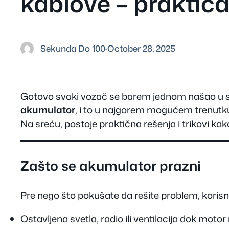
kablove – praktič
Sekunda Do 100
·
October 28, 2025
Gotovo svaki vozač se barem jednom našao u situa
akumulator
, i to u najgorem mogućem trenutku
Na sreću, postoje praktična rešenja i trikovi ka
Zašto se akumulator prazni
Pre nego što pokušate da rešite problem, koris
Ostavljena svetla, radio ili ventilacija dok motor 