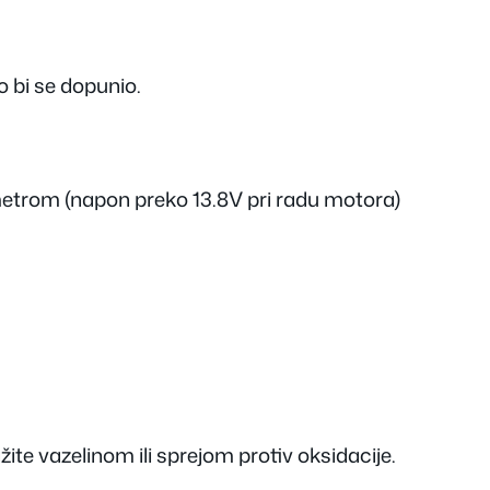
 bi se dopunio.
metrom (napon preko 13.8V pri radu motora)
e vazelinom ili sprejom protiv oksidacije.