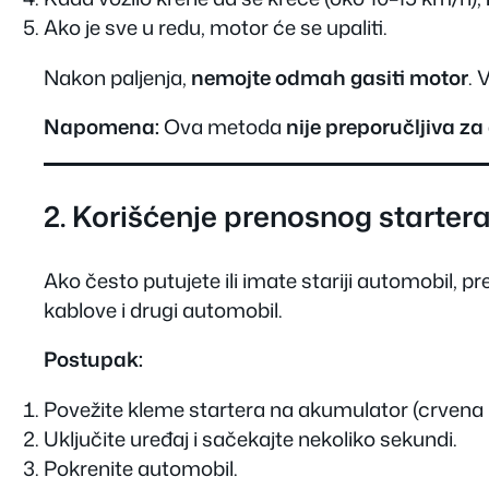
Ako je sve u redu, motor će se upaliti.
Nakon paljenja,
nemojte odmah gasiti motor
. 
Napomena:
Ova metoda
nije preporučljiva 
2. Korišćenje prenosnog startera
Ako često putujete ili imate stariji automobil, p
kablove i drugi automobil.
Postupak:
Povežite kleme startera na akumulator (crvena 
Uključite uređaj i sačekajte nekoliko sekundi.
Pokrenite automobil.