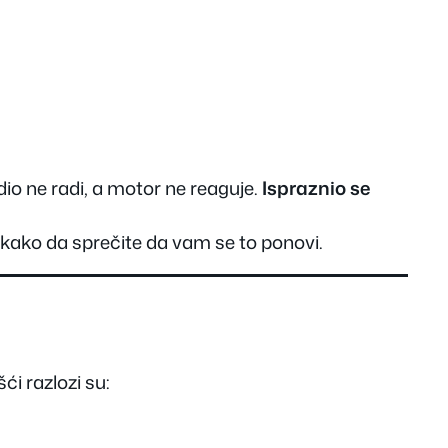
dio ne radi, a motor ne reaguje.
Ispraznio se
.
– kako da sprečite da vam se to ponovi.
šći razlozi su: