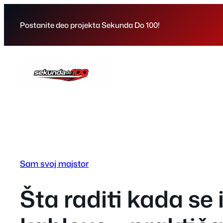
Skip
to
Postanite deo projekta Sekunda Do 100!
content
Sam svoj majstor
Šta raditi kada s