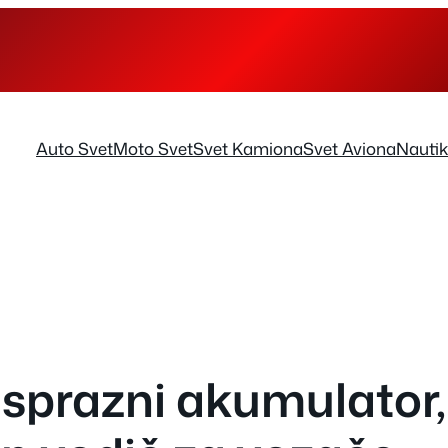
Auto Svet
Moto Svet
Svet Kamiona
Svet Aviona
Nauti
e isprazni akumulato