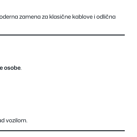
moderna zamena za klasične kablove i odlična
e osobe
.
d vozilom.