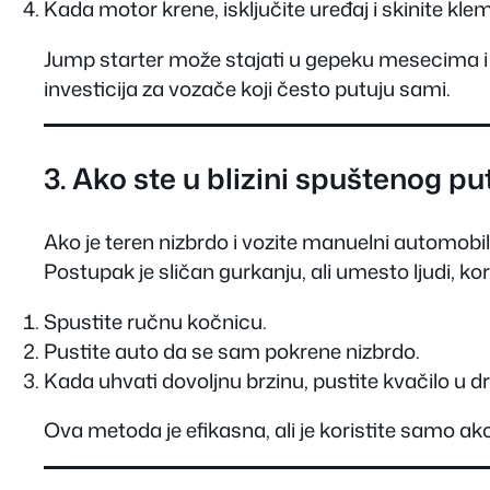
Kada motor krene, isključite uređaj i skinite kle
Jump starter može stajati u gepeku mesecima i 
investicija za vozače koji često putuju sami.
3. Ako ste u blizini spuštenog put
Ako je teren nizbrdo i vozite manuelni automobil
Postupak je sličan gurkanju, ali umesto ljudi, kor
Spustite ručnu kočnicu.
Pustite auto da se sam pokrene nizbrdo.
Kada uhvati dovoljnu brzinu, pustite kvačilo u dr
Ova metoda je efikasna, ali je koristite samo ak