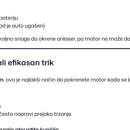
bateriju
kad je auto ugašen)
oljno snage da okrene anlaser, pa motor ne može da 
li efikasan trik
em
, ovo je najlakši način da pokrenete motor kada se
.
često napravi prejako trzanje.
naglo otpustite kvačilo
.