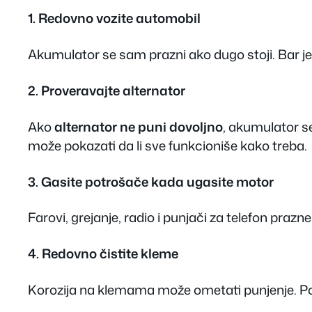
1. Redovno vozite automobil
Akumulator se sam prazni ako dugo stoji. Bar j
2. Proveravajte alternator
Ako
alternator ne puni dovoljno
, akumulator s
može pokazati da li sve funkcioniše kako treba.
3. Gasite potrošače kada ugasite motor
Farovi, grejanje, radio i punjači za telefon praz
4. Redovno čistite kleme
Korozija na klemama može ometati punjenje. Povr