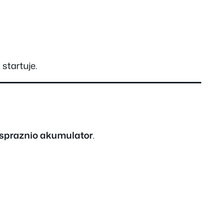
startuje.
ispraznio akumulator
.