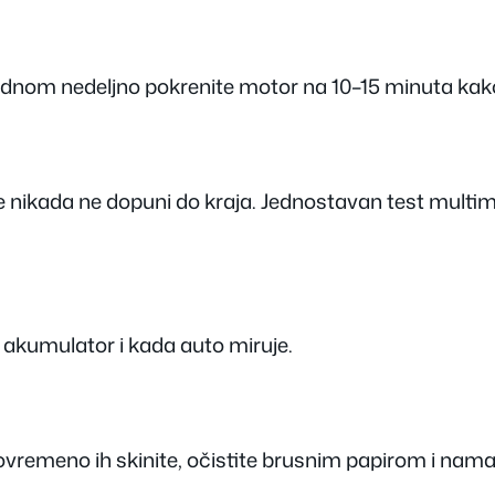
ednom nedeljno pokrenite motor na 10–15 minuta kako
e nikada ne dopuni do kraja. Jednostavan test multi
ne akumulator i kada auto miruje.
emeno ih skinite, očistite brusnim papirom i namažit