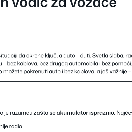
an vodič za vozače
ciji da okrene ključ, a auto – ćuti. Svetla slaba, ra
 – bez kablova, bez drugog automobila i bez pomoći
ko možete pokrenuti auto i bez kablova, a još važnije 
no je razumeti
zašto se akumulator ispraznio
. Najče
nije radio