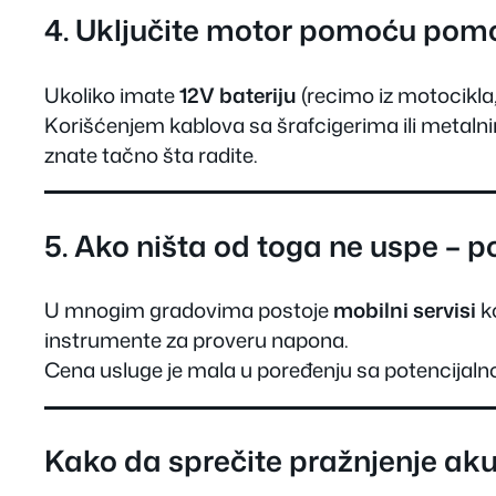
4. Uključite motor pomoću pomo
Ukoliko imate
12V bateriju
(recimo iz motocikla,
Korišćenjem kablova sa šrafcigerima ili metaln
znate tačno šta radite.
5. Ako ništa od toga ne uspe – 
U mnogim gradovima postoje
mobilni servisi
ko
instrumente za proveru napona.
Cena usluge je mala u poređenju sa potencijal
Kako da sprečite pražnjenje ak