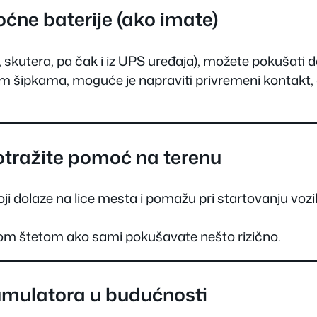
ćne baterije (ako imate)
 skutera, pa čak i iz UPS uređaja), možete pokušati d
im šipkama, moguće je napraviti privremeni kontakt, 
potražite pomoć na terenu
ji dolaze na lice mesta i pomažu pri startovanju vozi
nom štetom ako sami pokušavate nešto rizično.
umulatora u budućnosti