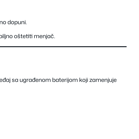
no dopuni.
iljno oštetiti menjač.
ređaj sa ugrađenom baterijom koji zamenjuje