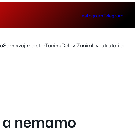
Instagram
Telegram
ka
Sam svoj majstor
Tuning
Delovi
Zanimljivosti
Istorija
r, a nemamo