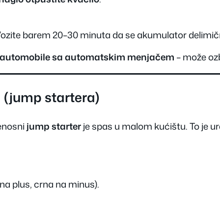
Vozite barem 20–30 minuta da se akumulator delimič
za automobile sa automatskim menjačem
– može ozb
 (jump startera)
renosni
jump starter
je spas u malom kućištu. To je u
na plus, crna na minus).