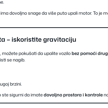
me.
ima dovoljno snage da više puta upali motor. To je 
a – iskoristite gravitaciju
, možete pokušati da upalite vozilo
bez pomoći drug
isti se nagib.
ugoj brzini.
o ste sigurni da imate
dovoljno prostora i kontrole
na