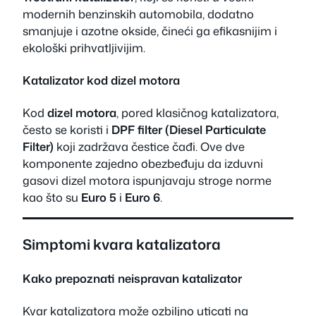
modernih benzinskih automobila, dodatno
smanjuje i azotne okside, čineći ga efikasnijim i
ekološki prihvatljivijim.
Katalizator kod dizel motora
Kod
dizel motora
, pored klasičnog katalizatora,
često se koristi i
DPF filter (Diesel Particulate
Filter)
koji zadržava čestice čađi. Ove dve
komponente zajedno obezbeđuju da izduvni
gasovi dizel motora ispunjavaju stroge norme
kao što su
Euro 5
i
Euro 6
.
Simptomi kvara katalizatora
Kako prepoznati neispravan katalizator
Kvar katalizatora može ozbiljno uticati na