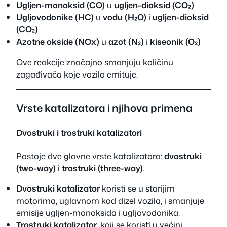
Ugljen-monoksid (CO)
u
ugljen-dioksid (CO₂)
Ugljovodonike (HC)
u
vodu (H₂O)
i
ugljen-dioksid
(CO₂)
Azotne okside (NOx)
u
azot (N₂)
i
kiseonik (O₂)
Ove reakcije značajno smanjuju količinu
zagađivača koje vozilo emituje.
Vrste katalizatora i njihova primena
Dvostruki i trostruki katalizatori
Postoje dve glavne vrste katalizatora:
dvostruki
(two-way)
i
trostruki (three-way)
.
Dvostruki katalizator
koristi se u starijim
motorima, uglavnom kod dizel vozila, i smanjuje
emisije ugljen-monoksida i ugljovodonika.
Trostruki katalizator
, koji se koristi u većini