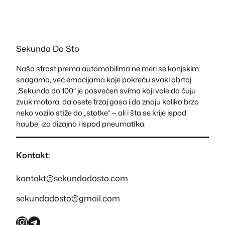
Sekunda Do Sto
Naša strast prema automobilima ne meri se konjskim
snagama, već emocijama koje pokreću svaki obrtaj.
„Sekunda do 100“ je posvećen svima koji vole da čuju
zvuk motora, da osete trzaj gasa i da znaju koliko brzo
neko vozilo stiže do „stotke“ — ali i šta se krije ispod
haube, iza dizajna i ispod pneumatika.
Kontakt:
kontakt@sekundadosto.com
sekundadosto@gmail.com
Instagram
Telegram