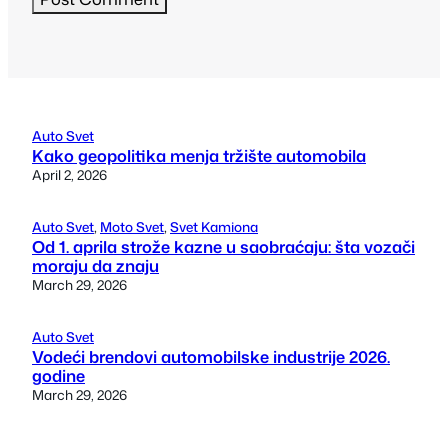
Auto Svet
Kako geopolitika menja tržište automobila
April 2, 2026
Auto Svet
, 
Moto Svet
, 
Svet Kamiona
Od 1. aprila strože kazne u saobraćaju: šta vozači
moraju da znaju
March 29, 2026
Auto Svet
Vodeći brendovi automobilske industrije 2026.
godine
March 29, 2026