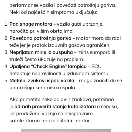
performanse vozila i povećati potrošnju goriva.
Neki od najčešćih simptoma uključuju:
Pad snage motora
– vozilo gubi ubrzanje,
naročito pri višim obrtajima.
Povećana potrošnja goriva
– motor mora da radi
teže jer je protok izduvnih gasova ograničen.
Neprijatan miris iz auspuha
– miris sumpora ili
truleži često ukazuje na problem.
Upaljena “Check Engine” lampica
– ECU
detektuje nepravilnosti u izduvnom sistemu.
Metalni zvukovi ispod vozila
– mogu značiti da se
unutrašnja keramika raspala.
Ako primetite neke od ovih znakova, potrebno
je
odmah proveriti stanje katalizatora
u servisu,
jer produžena vožnja sa neispravnim
katalizatorom može oštetiti i motor.