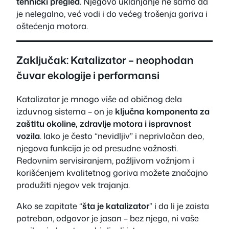
tehnički pregled
. Njegovo uklanjanje ne samo da
je nelegalno, već vodi i do većeg trošenja goriva i
oštećenja motora.
Zaključak: Katalizator – neophodan
čuvar ekologije i performansi
Katalizator je mnogo više od običnog dela
izduvnog sistema – on je
ključna komponenta za
zaštitu okoline, zdravlje motora i ispravnost
vozila
. Iako je često “nevidljiv” i neprivlačan deo,
njegova funkcija je od presudne važnosti.
Redovnim servisiranjem, pažljivom vožnjom i
korišćenjem kvalitetnog goriva možete značajno
produžiti njegov vek trajanja.
Ako se zapitate “
šta je katalizator
” i da li je zaista
potreban, odgovor je jasan – bez njega, ni vaše