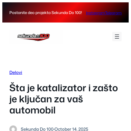
Skip
to
Postanite deo projekta Sekunda Do 100!
Instagram
Telegram
content
Delovi
Šta je katalizator i zašto
je ključan za vaš
automobil
Sekunda Do 100
·
October 14, 2025