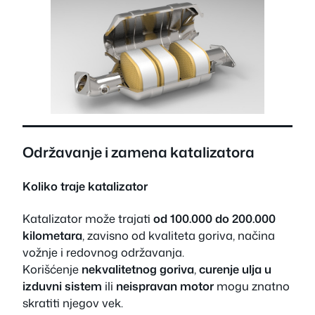
Održavanje i zamena katalizatora
Koliko traje katalizator
Katalizator može trajati
od 100.000 do 200.000
kilometara
, zavisno od kvaliteta goriva, načina
vožnje i redovnog održavanja.
Korišćenje
nekvalitetnog goriva
,
curenje ulja u
izduvni sistem
ili
neispravan motor
mogu znatno
skratiti njegov vek.