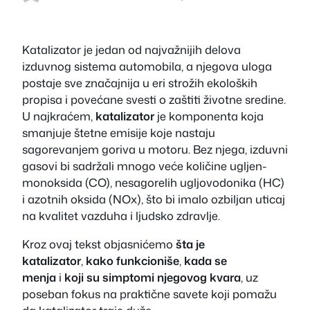
Katalizator je jedan od najvažnijih delova
izduvnog sistema automobila, a njegova uloga
postaje sve značajnija u eri strožih ekoloških
propisa i povećane svesti o zaštiti životne sredine.
U najkraćem,
katalizator
je komponenta koja
smanjuje štetne emisije koje nastaju
sagorevanjem goriva u motoru. Bez njega, izduvni
gasovi bi sadržali mnogo veće količine ugljen-
monoksida (CO), nesagorelih ugljovodonika (HC)
i azotnih oksida (NOx), što bi imalo ozbiljan uticaj
na kvalitet vazduha i ljudsko zdravlje.
Kroz ovaj tekst objasnićemo
šta je
katalizator
,
kako funkcioniše
,
kada se
menja
i
koji su simptomi njegovog kvara
, uz
poseban fokus na praktične savete koji pomažu