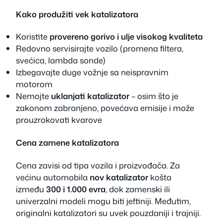
Kako produžiti vek katalizatora
Koristite
provereno gorivo i ulje visokog kvaliteta
Redovno servisirajte vozilo (promena filtera,
svećica, lambda sonde)
Izbegavajte duge vožnje sa neispravnim
motorom
Nemojte
uklanjati katalizator
– osim što je
zakonom zabranjeno, povećava emisije i može
prouzrokovati kvarove
Cena zamene katalizatora
Cena zavisi od tipa vozila i proizvođača. Za
većinu automobila
nov katalizator
košta
između
300 i 1.000 evra
, dok zamenski ili
univerzalni modeli mogu biti jeftiniji. Međutim,
originalni katalizatori su uvek pouzdaniji i trajniji.