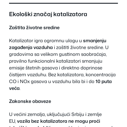
Ekološki značaj katalizatora
Zaštita životne sredine
Katalizator igra ogromnu ulogu u
smanjenju
zagađenja vazduha
i zaštiti životne sredine. U
gradovima sa velikom gustinom saobraćaja,
pravilno funkcionalni katalizatori smanjuju
emisije štetnih gasova i direktno doprinose
čistijem vazduhu. Bez katalizatora, koncentracija
CO i NOx gasova u vazduhu bila bi i do
10 puta
veća
.
Zakonske obaveze
U većini zemalja, uključujući Srbiju i zemlje
EU,
vozila bez katalizatora ne mogu proći