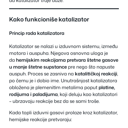
da katalizator traje duže.
Kako funkcioniše katalizator
Princip rada katalizatora
Katalizator se nalazi u izduvnom sistemu, između
motora i auspuha. Njegova osnovna uloga je
da
hemijskim reakcijama pretvara štetne gasove
u manje štetne supstance
pre nego što napuste
auspuh. Proces se zasniva na
katalitičkoj reakciji
,
po čemu je i dobio ime. Unutrašnjost katalizatora
obložena je plemenitim metalima poput
platine,
rodijuma i paladijuma
, koji deluju kao katalizatori
– ubrzavaju reakcije bez da se sami troše.
Kada topli izduvni gasovi prolaze kroz katalizator,
hemijske reakcije pretvaraju: