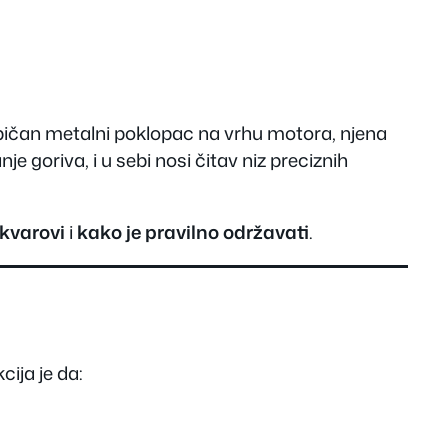
običan metalni poklopac na vrhu motora, njena
 goriva, i u sebi nosi čitav niz preciznih
 kvarovi
i
kako je pravilno održavati
.
cija je da: