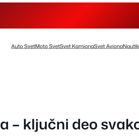
Auto Svet
Moto Svet
Svet Kamiona
Svet Aviona
Nauti
dra – ključni deo sva