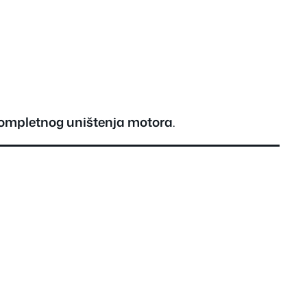
ompletnog uništenja motora
.