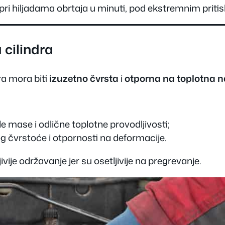
i hiljadama obrtaja u minuti, pod ekstremnim prit
 cilindra
ra mora biti
izuzetno čvrsta
i
otporna na toplotna 
mase i odlične toplotne provodljivosti;
bog čvrstoće i otpornosti na deformacije.
vije održavanje jer su osetljivije na pregrevanje.