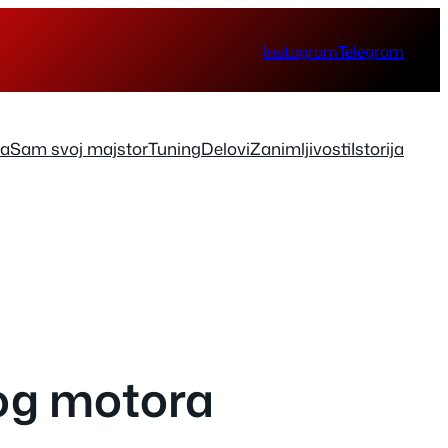
Instagram
Telegram
ka
Sam svoj majstor
Tuning
Delovi
Zanimljivosti
Istorija
kog motora