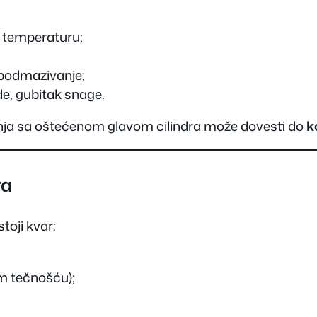
 temperaturu;
i podmazivanje;
de, gubitak snage.
ožnja sa oštećenom glavom cilindra može dovesti do
k
ra
toji kvar:
m tečnošću);