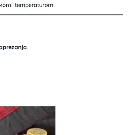
iskom i temperaturom.
naprezanja
.