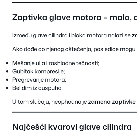
Zaptivka glave motora – mala,
Između glave cilindra i bloka motora nalazi se
z
Ako dođe do njenog oštećenja, posledice mogu bi
Mešanje ulja i rashladne tečnosti;
Gubitak kompresije;
Pregrevanje motora;
Bel dim iz auspuha.
U tom slučaju, neophodna je
zamena zaptivke
Najčešći kvarovi glave cilindra