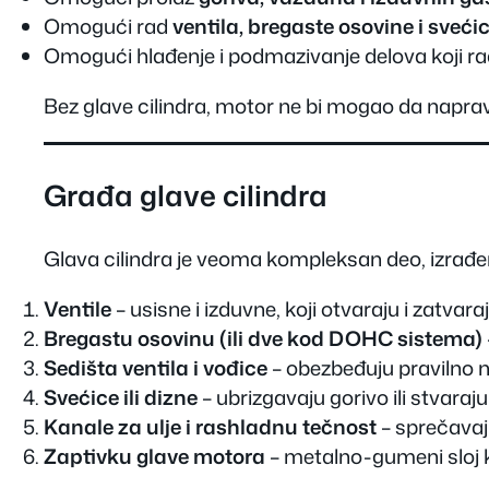
Omogući rad
ventila, bregaste osovine i sveći
Omogući hlađenje i podmazivanje delova koji ra
Bez glave cilindra, motor ne bi mogao da napra
Građa glave cilindra
Glava cilindra je veoma kompleksan deo, izrađen
Ventile
– usisne i izduvne, koji otvaraju i zatvar
Bregastu osovinu (ili dve kod DOHC sistema)
Sedišta ventila i vođice
– obezbeđuju pravilno n
Svećice ili dizne
– ubrizgavaju gorivo ili stvaraju
Kanale za ulje i rashladnu tečnost
– sprečavaj
Zaptivku glave motora
– metalno-gumeni sloj k