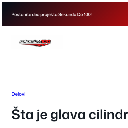
Skip
to
Postanite deo projekta Sekunda Do 100!
content
Delovi
Šta je glava cilin