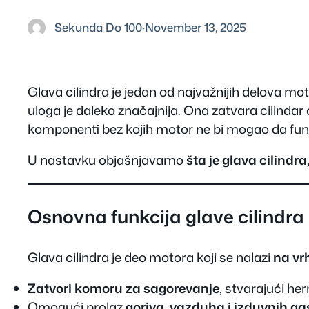
Sekunda Do 100
·
November 13, 2025
Glava cilindra je jedan od najvažnijih delova 
uloga je daleko značajnija. Ona zatvara cilindar
komponenti bez kojih motor ne bi mogao da fun
U nastavku objašnjavamo
šta je glava cilindr
Osnovna funkcija glave cilindra
Glava cilindra je deo motora koji se nalazi
na vr
Zatvori komoru za sagorevanje
, stvarajući he
Omogući prolaz
goriva, vazduha i izduvnih g