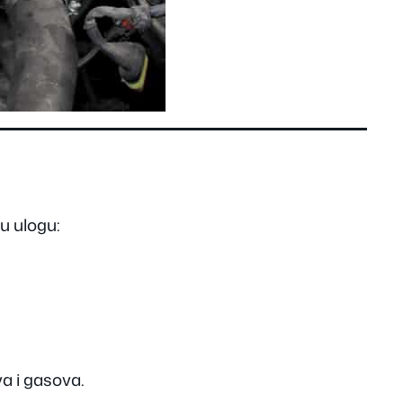
u ulogu:
va i gasova.