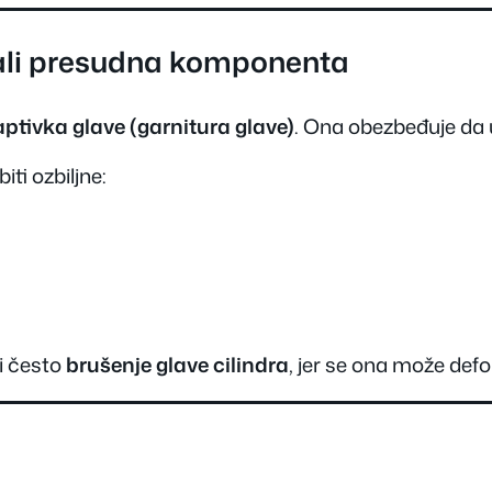
 ali presudna komponenta
aptivka glave (garnitura glave)
. Ona obezbeđuje da u
ti ozbiljne:
i često
brušenje glave cilindra
, jer se ona može defo