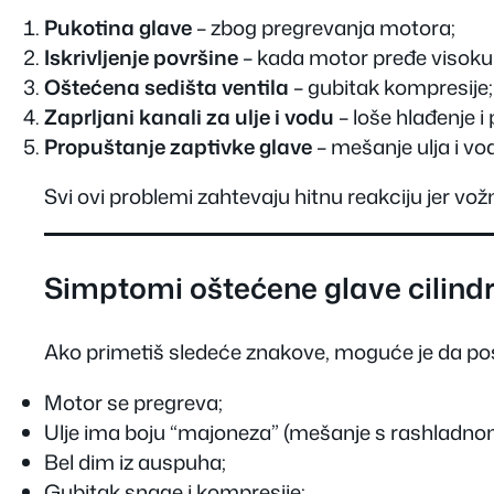
Pukotina glave
– zbog pregrevanja motora;
Iskrivljenje površine
– kada motor pređe visoku
Oštećena sedišta ventila
– gubitak kompresije;
Zaprljani kanali za ulje i vodu
– loše hlađenje 
Propuštanje zaptivke glave
– mešanje ulja i vo
Svi ovi problemi zahtevaju hitnu reakciju jer v
Simptomi oštećene glave cilind
Ako primetiš sledeće znakove, moguće je da pos
Motor se pregreva;
Ulje ima boju “majoneza” (mešanje s rashladno
Bel dim iz auspuha;
Gubitak snage i kompresije;