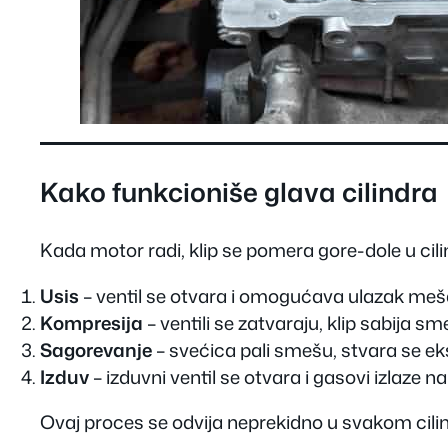
Kako funkcioniše glava cilindra
Kada motor radi, klip se pomera gore-dole u cili
Usis
– ventil se otvara i omogućava ulazak meša
Kompresija
– ventili se zatvaraju, klip sabija sm
Sagorevanje
– svećica pali smešu, stvara se eks
Izduv
– izduvni ventil se otvara i gasovi izlaze na
Ovaj proces se odvija neprekidno u svakom cilind