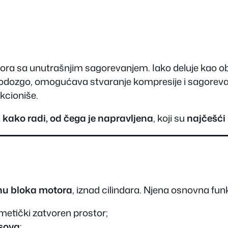
motora sa unutrašnjim sagorevanjem. Iako deluje kao 
 odozgo, omogućava stvaranje kompresije i sagorevanje
kcioniše.
a, kako radi, od čega je napravljena
, koji su
najčešći
hu bloka motora
, iznad cilindara. Njena osnovna funk
rmetički zatvoren prostor;
asova
;