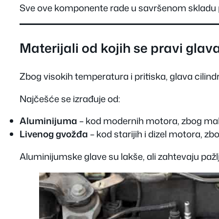
Sve ove komponente rade u savršenom skladu pr
Materijali od kojih se pravi glava
Zbog visokih temperatura i pritiska, glava cilind
Najčešće se izrađuje od:
Aluminijuma
– kod modernih motora, zbog male 
Livenog gvožđa
– kod starijih i dizel motora, z
Aluminijumske glave su lakše, ali zahtevaju pažlji