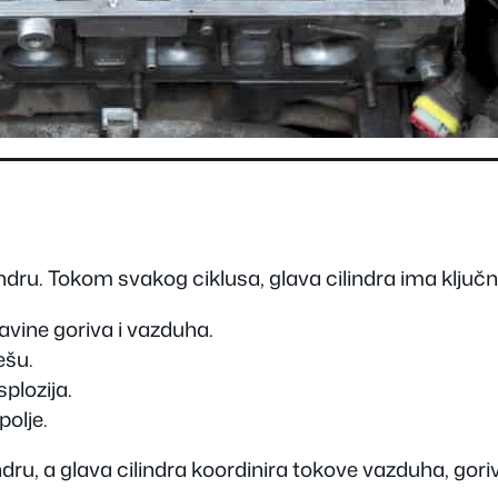
ndru. Tokom svakog ciklusa, glava cilindra ima ključn
vine goriva i vazduha.
ešu.
plozija.
polje.
ru, a glava cilindra koordinira tokove vazduha, gori