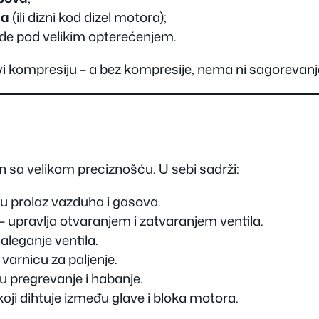
ca
(ili dizni kod dizel motora);
de pod velikim opterećenjem.
vi kompresiju – a bez kompresije, nema ni sagorevan
 sa velikom preciznošću. U sebi sadrži:
aju prolaz vazduha i gasova.
– upravlja otvaranjem i zatvaranjem ventila.
aleganje ventila.
 varnicu za paljenje.
u pregrevanje i habanje.
oji dihtuje između glave i bloka motora.