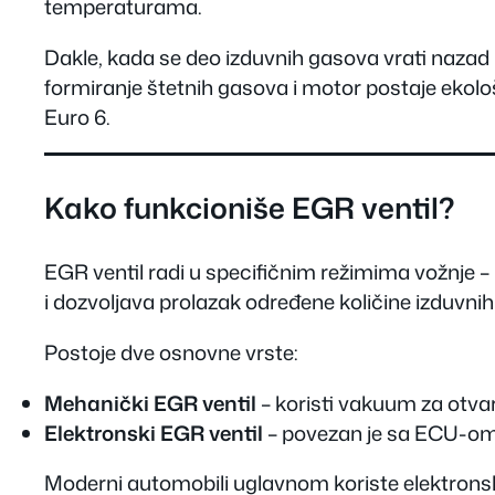
temperaturama.
Dakle, kada se deo izduvnih gasova vrati nazad
formiranje štetnih gasova i motor postaje ekološk
Euro 6.
Kako funkcioniše EGR ventil?
EGR ventil radi u specifičnim režimima vožnje – 
i dozvoljava prolazak određene količine izduvni
Postoje dve osnovne vrste:
Mehanički EGR ventil
– koristi vakuum za otvara
Elektronski EGR ventil
– povezan je sa ECU-om,
Moderni automobili uglavnom koriste elektronski 