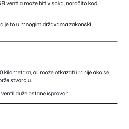
GR ventila može biti visoka, naročito kod
ti da je to u mnogim državama zakonski
0 kilometara, ali može otkazati i ranije ako se
brže stvaraju.
ventil duže ostane ispravan.