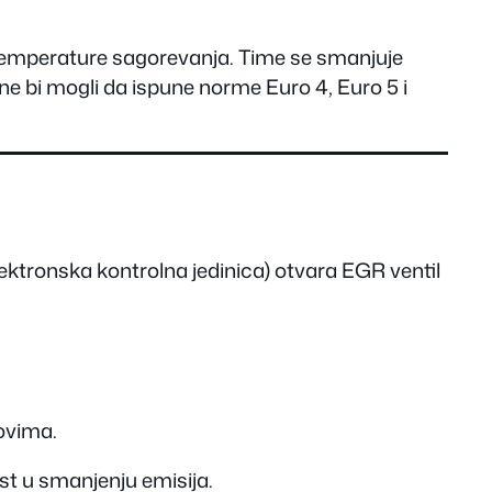
a temperature sagorevanja. Time se smanjuje
 ne bi mogli da ispune norme Euro 4, Euro 5 i
lektronska kontrolna jedinica) otvara EGR ventil
ovima.
st u smanjenju emisija.