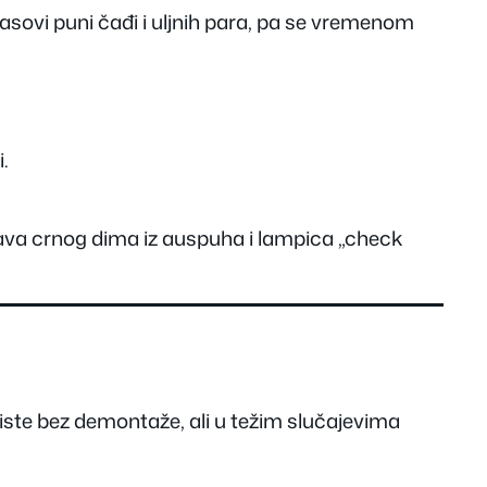
asovi puni čađi i uljnih para, pa se vremenom
.
java crnog dima iz auspuha i lampica „check
riste bez demontaže, ali u težim slučajevima