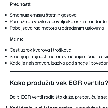
Prednosti:
Smanjuje emisiju štetnih gasova
Pomaže da vozilo zadovolji ekološke standarde
Poboljšava rad motora u određenim uslovima
Mane:
Čest uzrok kvarova i troškova
Smanjuje trajnost motora vraćanjem čađi u usi
Kada je neispravan, izaziva pad snage i poveća
Kako produžiti vek EGR ventila?
Da bi EGR ventil radio što duže, preporučuje se:
Korišćenje kvalitetnog goriva
– smanjuje stvar