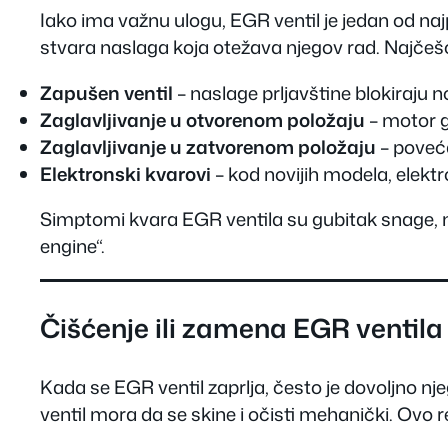
Iako ima važnu ulogu, EGR ventil je jedan od na
stvara naslaga koja otežava njegov rad. Najčešć
Zapušen ventil
– naslage prljavštine blokiraju 
Zaglavljivanje u otvorenom položaju
– motor g
Zaglavljivanje u zatvorenom položaju
– poveća
Elektronski kvarovi
– kod novijih modela, elektr
Simptomi kvara EGR ventila su gubitak snage, n
engine“.
Čišćenje ili zamena EGR ventila
Kada se EGR ventil zaprlja, često je dovoljno nj
ventil mora da se skine i očisti mehanički. Ovo r