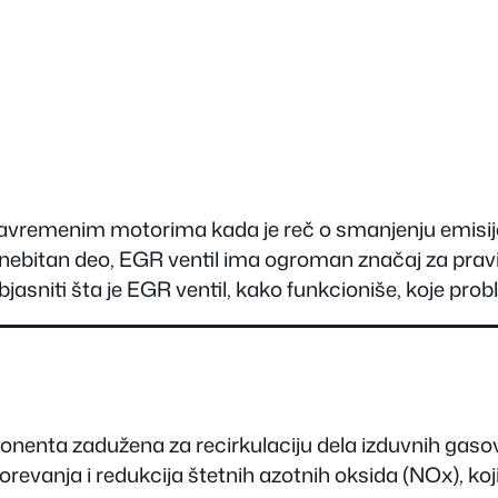
 savremenim motorima kada je reč o smanjenju emisije
i nebitan deo, EGR ventil ima ogroman značaj za pravil
asniti šta je EGR ventil, kako funkcioniše, koje pro
onenta zadužena za recirkulaciju dela izduvnih gas
vanja i redukcija štetnih azotnih oksida (NOx), koji 