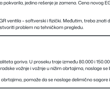
ika pokvarila, jedino rešenje je zamena. Cena novog E
EGR ventila – softverski i fizički. Međutim, treba zna
stvoriti problem na tehničkom pregledu.
aliteta goriva. U proseku traje između 80.000 i 150.00
gradske vožnje i vožnje u nižim obrtajima, naslage se 
 obrtajima, pomaže da se naslage delimično sagore i 