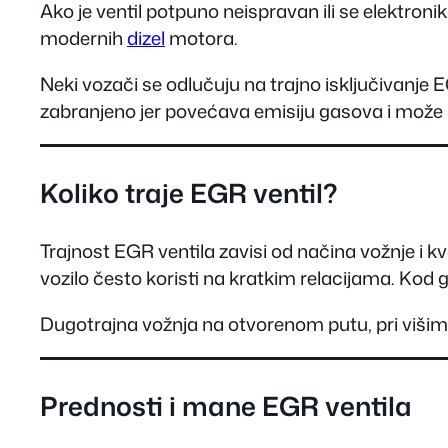
Ako je ventil potpuno neispravan ili se elektron
modernih
dizel
motora.
Neki vozači se odlučuju na trajno isključivanje 
zabranjeno jer povećava emisiju gasova i može 
Koliko traje EGR ventil?
Trajnost EGR ventila zavisi od načina vožnje i kv
vozilo često koristi na kratkim relacijama. Kod 
Dugotrajna vožnja na otvorenom putu, pri višim
Prednosti i mane EGR ventila