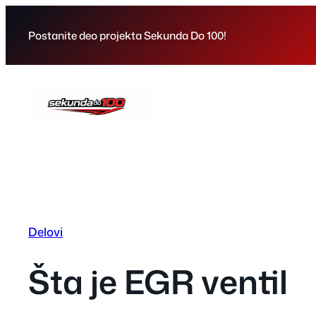
Skip
to
Postanite deo projekta Sekunda Do 100!
content
Delovi
Šta je EGR ventil