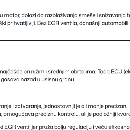
 u motor, dolazi do razblaživanja smeše i snižavanj
i prihvatljiviji. Bez EGR ventila, današnji automobili
najčešće pri nižim i srednjim obrtajima. Tada ECU (e
h gasova nazad u usisnu granu.
nje i zatvaranje, jednostavniji je ali manje precizan.
 omogućava preciznu kontrolu, ali je podložniji kvar
EGR ventil jer pruža bolju regulaciju i veću efikasno