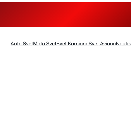
Auto Svet
Moto Svet
Svet Kamiona
Svet Aviona
Nauti