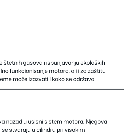
 štetnih gasova i ispunjavanju ekoloških
no funkcionisanje motora, ali i za zaštitu
bleme može izazvati i kako se održava.
ova nazad u usisni sistem motora. Njegova
se stvaraju u cilindru pri visokim