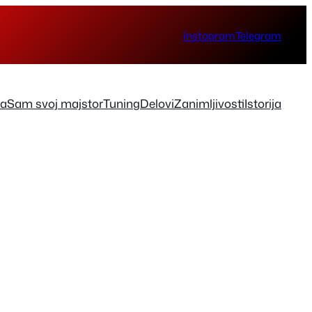
Instagram
Telegram
ka
Sam svoj majstor
Tuning
Delovi
Zanimljivosti
Istorija