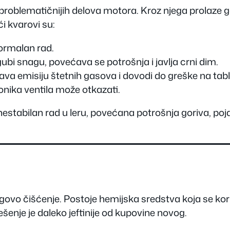
jproblematičnijih delova motora. Kroz njega prolaze g
i kvarovi su:
normalan rad.
ubi snagu, povećava se potrošnja i javlja crni dim.
va emisiju štetnih gasova i dovodi do greške na tabli
onika ventila može otkazati.
estabilan rad u leru, povećana potrošnja goriva, po
egovo čišćenje. Postoje hemijska sredstva koja se ko
ešenje je daleko jeftinije od kupovine novog.