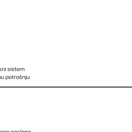
sni sistem
nu potrošnju
anje naslaga.