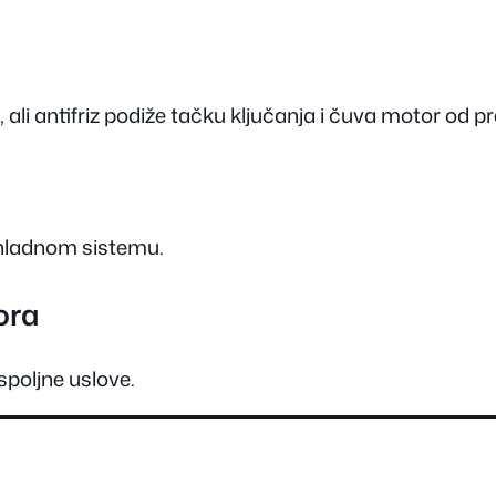
li antifriz podiže tačku ključanja i čuva motor od p
ashladnom sistemu.
ora
poljne uslove.