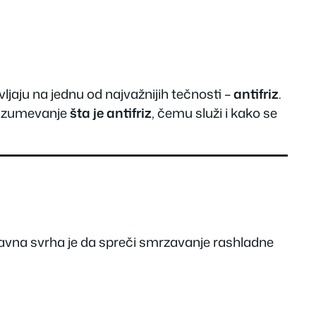
ljaju na jednu od najvažnijih tečnosti –
antifriz
.
 Razumevanje
šta je antifriz
, čemu služi i kako se
avna svrha je da spreči smrzavanje rashladne