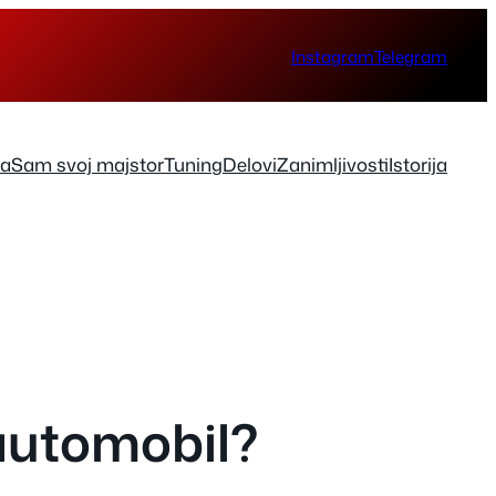
Instagram
Telegram
ka
Sam svoj majstor
Tuning
Delovi
Zanimljivosti
Istorija
š automobil?