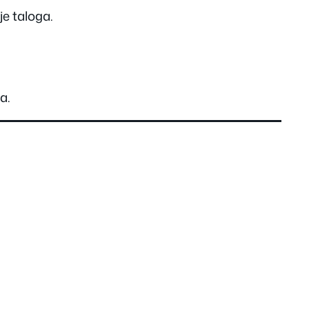
je taloga.
a.