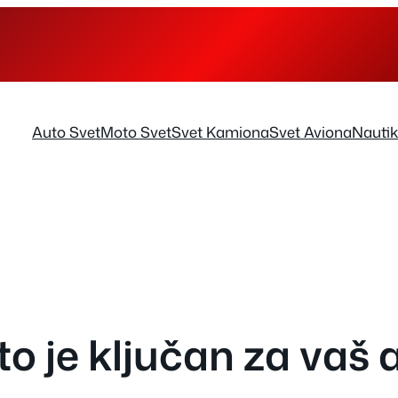
Auto Svet
Moto Svet
Svet Kamiona
Svet Aviona
Nauti
ašto je ključan za va