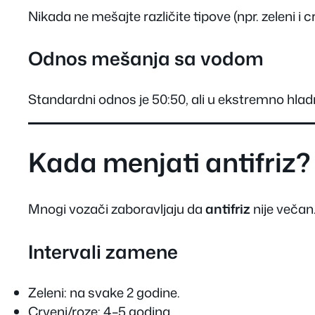
Nikada ne mešajte različite tipove (npr. zeleni i c
Odnos mešanja sa vodom
Standardni odnos je 50:50, ali u ekstremno hladni
Kada menjati antifriz?
Mnogi vozači zaboravljaju da
antifriz
nije večan
Intervali zamene
Zeleni: na svake 2 godine.
Crveni/roze: 4–5 godina.