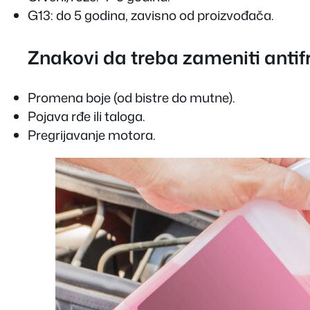
G13: do 5 godina, zavisno od proizvođača.
Znakovi da treba zameniti antifr
Promena boje (od bistre do mutne).
Pojava rđe ili taloga.
Pregrijavanje motora.