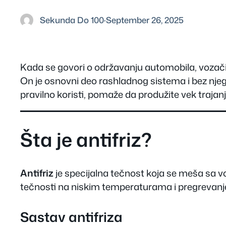
Sekunda Do 100
·
September 26, 2025
Kada se govori o održavanju automobila, vozači č
On je osnovni deo rashladnog sistema i bez nj
pravilno koristi, pomaže da produžite vek trajan
Šta je antifriz?
Antifriz
je specijalna tečnost koja se meša sa 
tečnosti na niskim temperaturama i pregrevan
Sastav antifriza