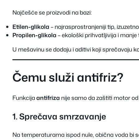
Najčešće se proizvodi na bazi:
Etilen-glikola
– najrasprostranjeniji tip, izuzetno
Propilen-glikola
– ekološki prihvatljivija i manje
U mešavinu se dodaju i aditivi koji sprečavaju k
Čemu služi antifriz?
Funkcija
antifriza
nije samo da zaštiti motor od
1. Sprečava smrzavanje
Na temperaturama ispod nule, obična voda bi se z