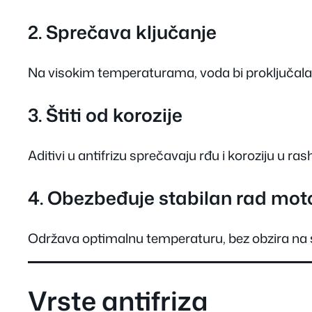
2. Sprečava ključanje
Na visokim temperaturama, voda bi proključala, a
3. Štiti od korozije
Aditivi u antifrizu sprečavaju rđu i koroziju u r
4. Obezbeđuje stabilan rad mot
Održava optimalnu temperaturu, bez obzira na s
Vrste antifriza