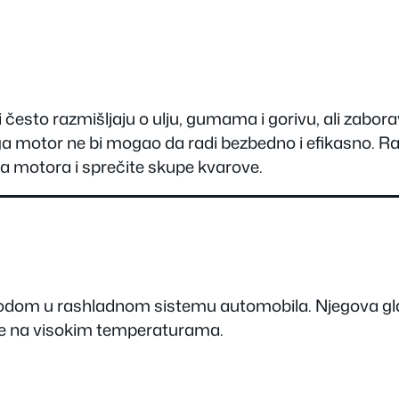
esto razmišljaju o ulju, gumama i gorivu, ali zaborav
ega motor ne bi mogao da radi bezbedno i efikasno.
ja motora i sprečite skupe kvarove.
vodom u rashladnom sistemu automobila. Njegova gl
je na visokim temperaturama.