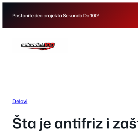
Skip
to
Postanite deo projekta Sekunda Do 100!
content
Delovi
Šta je antifriz i z