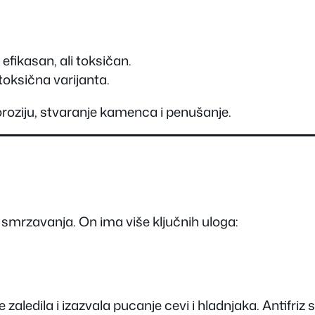
 efikasan, ali toksičan.
 toksična varijanta.
oroziju, stvaranje kamenca i penušanje.
 smrzavanja. On ima više ključnih uloga:
aledila i izazvala pucanje cevi i hladnjaka. Antifriz