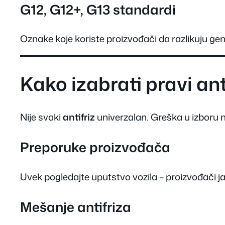
G12, G12+, G13 standardi
Oznake koje koriste proizvođači da razlikuju gene
Kako izabrati pravi ant
Nije svaki
antifriz
univerzalan. Greška u izboru m
Preporuke proizvođača
Uvek pogledajte uputstvo vozila – proizvođači j
Mešanje antifriza