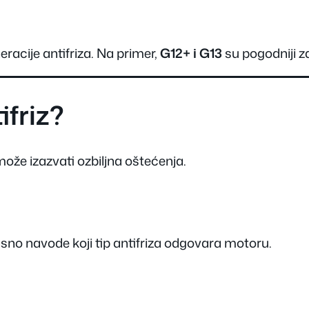
racije antifriza. Na primer,
G12+ i G13
su pogodniji 
ifriz?
ože izazvati ozbiljna oštećenja.
asno navode koji tip antifriza odgovara motoru.