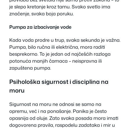
je slepo kretanje kroz tamu. Svako svetlo ima
značenje, svaka boja poruku.
Pumpa za izbacivanje vode
Kada voda prodre u trup, svaka sekunda je važna.
Pumpa, bilo ručna ili električna, mora raditi
besprekorno. To je jedan od najčešćih razloga
potonuća manjih čamaca – neispravna ili
zapuštena pumpa.
Psihološka sigurnost i disciplina na
moru
Sigurnost na moru ne odnosi se samo na
opremu, već i na ponašanje. Panika je često
opasnija od oluje. Zato svaka posada mora imati
dogovorena pravila, raspodelu zadataka i mir u