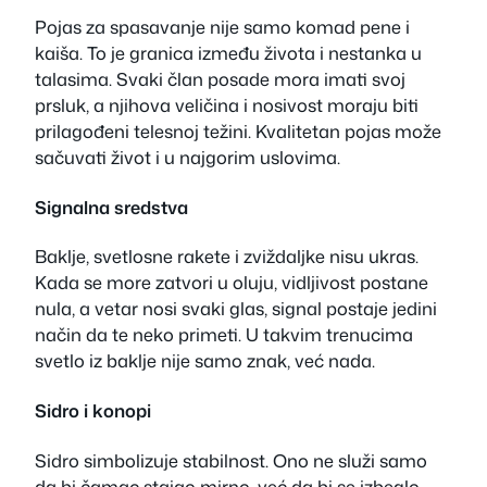
Pojas za spasavanje nije samo komad pene i
kaiša. To je granica između života i nestanka u
talasima. Svaki član posade mora imati svoj
prsluk, a njihova veličina i nosivost moraju biti
prilagođeni telesnoj težini. Kvalitetan pojas može
sačuvati život i u najgorim uslovima.
Signalna sredstva
Baklje, svetlosne rakete i zviždaljke nisu ukras.
Kada se more zatvori u oluju, vidljivost postane
nula, a vetar nosi svaki glas, signal postaje jedini
način da te neko primeti. U takvim trenucima
svetlo iz baklje nije samo znak, već nada.
Sidro i konopi
Sidro simbolizuje stabilnost. Ono ne služi samo
da bi čamac stajao mirno, već da bi se izbeglo