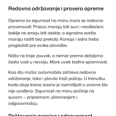
Redovno održavanje i provera opreme
Oprema za sigurnost na moru mora se redovno
proveravati. Prsluci moraju biti suvi i neoštećeni,
baklje ne smeju biti istekle, a signalna svetla
moraju raditi bez prekida. Konopi i sidra treba
pregledati pre svake plovidbe.
Ništa ne traje zauvek, a nemar prema detaljima
često vodi u nevolju. More uvek testira spremnost.
Kao što motor automobila zahteva redovno
održavanje, tako i plovilo traži pažnju. U trenutku
kada oluja krene, kasno je razmišljati o onome što
nije urađeno. Sigurnost na moru počinje na
suvom — pripremom, planiranjem i
odgovornošću.
Poštovanje propisa i odgovornost