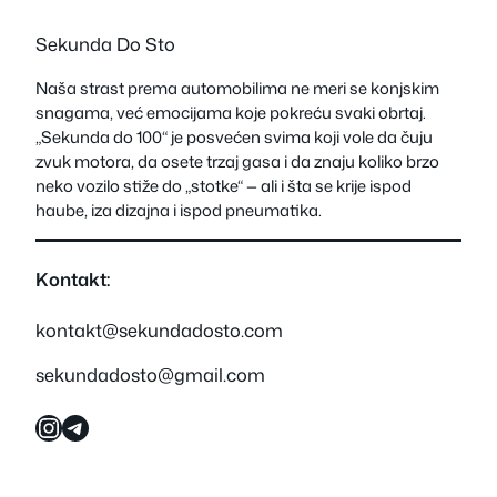
Sekunda Do Sto
Naša strast prema automobilima ne meri se konjskim
snagama, već emocijama koje pokreću svaki obrtaj.
„Sekunda do 100“ je posvećen svima koji vole da čuju
zvuk motora, da osete trzaj gasa i da znaju koliko brzo
neko vozilo stiže do „stotke“ — ali i šta se krije ispod
haube, iza dizajna i ispod pneumatika.
Kontakt:
kontakt@sekundadosto.com
sekundadosto@gmail.com
Instagram
Telegram