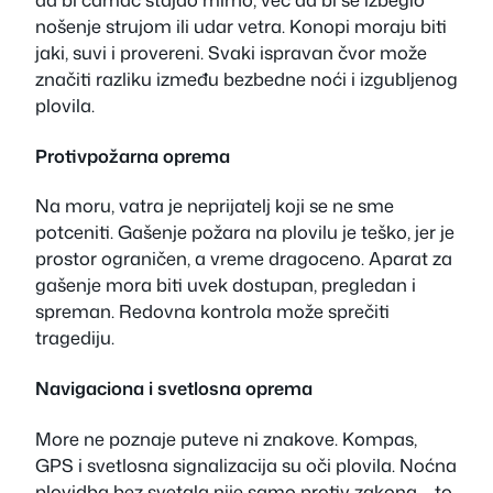
nošenje strujom ili udar vetra. Konopi moraju biti
jaki, suvi i provereni. Svaki ispravan čvor može
značiti razliku između bezbedne noći i izgubljenog
plovila.
Protivpožarna oprema
Na moru, vatra je neprijatelj koji se ne sme
potceniti. Gašenje požara na plovilu je teško, jer je
prostor ograničen, a vreme dragoceno. Aparat za
gašenje mora biti uvek dostupan, pregledan i
spreman. Redovna kontrola može sprečiti
tragediju.
Navigaciona i svetlosna oprema
More ne poznaje puteve ni znakove. Kompas,
GPS i svetlosna signalizacija su oči plovila. Noćna
plovidba bez svetala nije samo protiv zakona – to