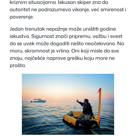
kriznim situacijama. Iskusan skiper zna da
autoritet ne podrazumeva vikanje, već smirenost i
poverenje.
Jedan trenutak nepažnje može uništiti godine
iskustva. Sigurnost znači pripremu, vežbu i svest
da se uvek može dogoditi nešto neočekivano. Na
moru, skromnost je vrlina. Oni koji misle da sve
znaju, najčešće naprave grešku koju more ne
prašta.