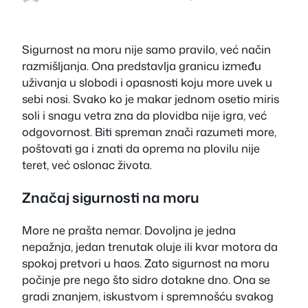
Sigurnost na moru nije samo pravilo, već način
razmišljanja. Ona predstavlja granicu između
uživanja u slobodi i opasnosti koju more uvek u
sebi nosi. Svako ko je makar jednom osetio miris
soli i snagu vetra zna da plovidba nije igra, već
odgovornost. Biti spreman znači razumeti more,
poštovati ga i znati da oprema na plovilu nije
teret, već oslonac života.
Značaj sigurnosti na moru
More ne prašta nemar. Dovoljna je jedna
nepažnja, jedan trenutak oluje ili kvar motora da
spokoj pretvori u haos. Zato sigurnost na moru
počinje pre nego što sidro dotakne dno. Ona se
gradi znanjem, iskustvom i spremnošću svakog