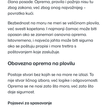
člana posade. Oprema, pravila i pažnja nisu tu
zbog zakona, već zbog onog najvažnijeg –
povratka kući.
Bezbednost na moru ne meri se veličinom plovila,
već svesti kapetana. I najmanji čamac može biti
opasan ako se zanemari osnovna oprema.
Istovremeno, i najveća jahta može biti sigurna
ako se poštuju propisi i more tretira s
poštovanjem koje zaslužuje.
Obavezna oprema na plovilu
Postoje stvari bez kojih se na more ne izlazi. To
nije stvar ličnog izbora, već logike i odgovornosti.
Oprema se ne nosi zato što mora, već zato što
daje sigurnost.
Pojasevi za spasavanje