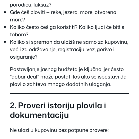
porodicu, luksuz?
Gde ćeš ploviti — reke, jezera, more, otvoreno
more?
Koliko često ćeš ga koristiti? Koliko ljudi će biti s
tobom?
Koliko si spreman da uložiš ne samo za kupovinu,
već i za održavanje, registraciju, vez, gorivo i
osiguranje?
Postavljanje jasnog budžeta je ključno, jer često
“dobar deal” može postati loš ako se ispostavi da
plovilo zahteva mnogo dodatnih ulaganja.
2. Proveri istoriju plovila i
dokumentaciju
Ne ulazi u kupovinu bez potpune provere: