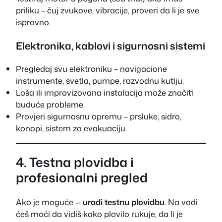
priliku – čuj zvukove, vibracije, proveri da li je sve
ispravno.
Elektronika, kablovi i sigurnosni sistemi
Pregledaj svu elektroniku – navigacione
instrumente, svetla, pumpe, razvodnu kutiju.
Loša ili improvizovana instalacija može značiti
buduće probleme.
Provjeri sigurnosnu opremu – prsluke, sidro,
konopi, sistem za evakuaciju.
4. Testna plovidba i
profesionalni pregled
Ako je moguće —
uradi testnu plovidbu
. Na vodi
ćeš moći da vidiš kako plovilo rukuje, da li je