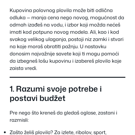
Kupovina polovnog plovila može biti odlična
odluka — manja cena nego novog, mogućnost da
odmah izađeš na vodu, i izbor koji možda nećeš
imati kod potpuno novog modela. Ali, kao i kod
svakog velikog ulaganja, postoji niz zamki i stvari
na koje moraš obratiti pažnju. U nastavku
donosim najvažnije savete koji ti mogu pomoći
da izbegneš lošu kupovinu i izabereš plovilo koje
zaista vredi.
1. Razumi svoje potrebe i
postavi budžet
Pre nego što kreneš da gledaš oglase, zastani i
razmisli:
Zašto želiš plovilo? Za izlete, ribolov, sport,