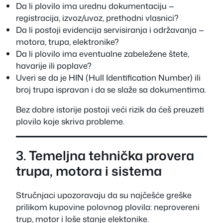
Da li plovilo ima urednu dokumentaciju —
registracija, izvoz/uvoz, prethodni vlasnici?
Da li postoji evidencija servisiranja i održavanja —
motora, trupa, elektronike?
Da li plovilo ima eventualne zabeležene štete,
havarije ili poplave?
Uveri se da je HIN (Hull Identification Number) ili
broj trupa ispravan i da se slaže sa dokumentima.
Bez dobre istorije postoji veći rizik da ćeš preuzeti
plovilo koje skriva probleme.
3. Temeljna tehnička provera
trupa, motora i sistema
Stručnjaci upozoravaju da su najčešće greške
prilikom kupovine polovnog plovila: neprovereni
trup, motor i loše stanje elektonike.