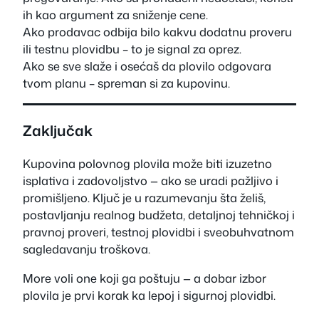
ih kao argument za sniženje cene.
Ako prodavac odbija bilo kakvu dodatnu proveru
ili testnu plovidbu – to je signal za oprez.
Ako se sve slaže i osećaš da plovilo odgovara
tvom planu – spreman si za kupovinu.
Zaključak
Kupovina polovnog plovila može biti izuzetno
isplativa i zadovoljstvo — ako se uradi pažljivo i
promišljeno. Ključ je u razumevanju šta želiš,
postavljanju realnog budžeta, detaljnoj tehničkoj i
pravnoj proveri, testnoj plovidbi i sveobuhvatnom
sagledavanju troškova.
More voli one koji ga poštuju — a dobar izbor
plovila je prvi korak ka lepoj i sigurnoj plovidbi.