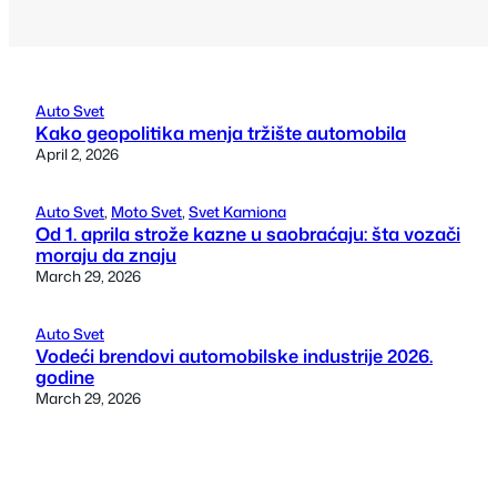
Auto Svet
Kako geopolitika menja tržište automobila
April 2, 2026
Auto Svet
, 
Moto Svet
, 
Svet Kamiona
Od 1. aprila strože kazne u saobraćaju: šta vozači
moraju da znaju
March 29, 2026
Auto Svet
Vodeći brendovi automobilske industrije 2026.
godine
March 29, 2026