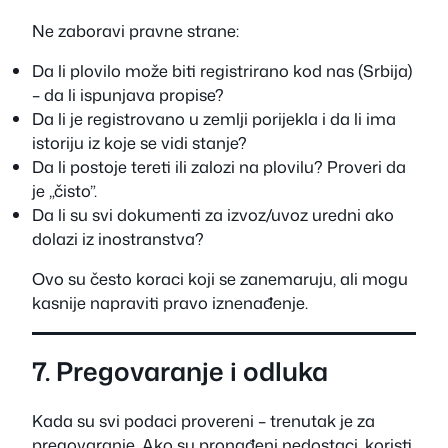
Ne zaboravi pravne strane:
Da li plovilo može biti registrirano kod nas (Srbija)
– da li ispunjava propise?
Da li je registrovano u zemlji porijekla i da li ima
istoriju iz koje se vidi stanje?
Da li postoje tereti ili zalozi na plovilu? Proveri da
je „čisto”.
Da li su svi dokumenti za izvoz/uvoz uredni ako
dolazi iz inostranstva?
Ovo su često koraci koji se zanemaruju, ali mogu
kasnije napraviti pravo iznenađenje.
7. Pregovaranje i odluka
Kada su svi podaci provereni – trenutak je za
pregovaranje. Ako su pronađeni nedostaci, koristi