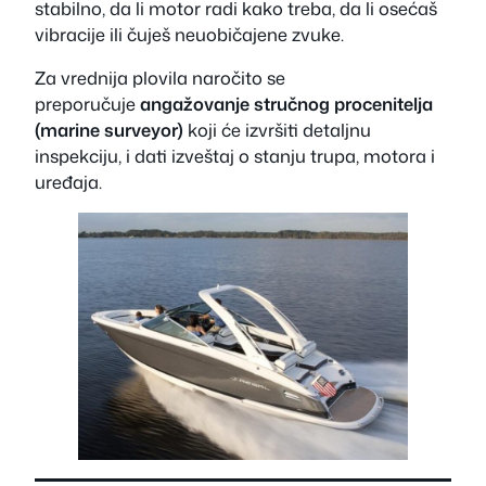
stabilno, da li motor radi kako treba, da li osećaš
vibracije ili čuješ neuobičajene zvuke.
Za vrednija plovila naročito se
preporučuje
angažovanje stručnog procenitelja
(marine surveyor)
koji će izvršiti detaljnu
inspekciju, i dati izveštaj o stanju trupa, motora i
uređaja.