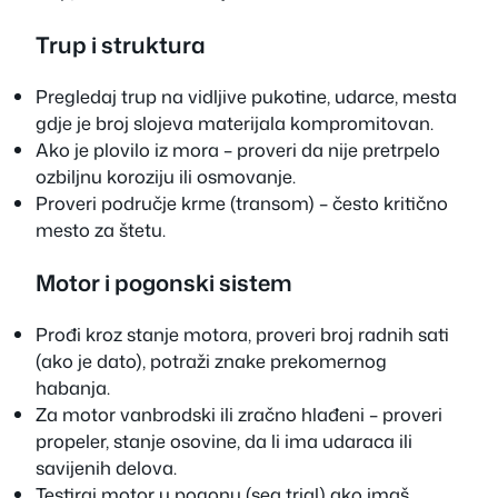
Trup i struktura
Pregledaj trup na vidljive pukotine, udarce, mesta
gdje je broj slojeva materijala kompromitovan.
Ako je plovilo iz mora – proveri da nije pretrpelo
ozbiljnu koroziju ili osmo­vanje.
Proveri područje krme (transom) – često kritično
mesto za štetu.
Motor i pogonski sistem
Prođi kroz stanje motora, proveri broj radnih sati
(ako je dato), potraži znake prekomernog
habanja.
Za motor vanbrodski ili zračno hlađeni – proveri
propeler, stanje osovine, da li ima udaraca ili
savijenih delova.
Testiraj motor u pogonu (sea trial) ako imaš