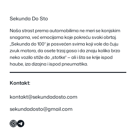
Sekunda Do Sto
Naša strast prema automobilima ne meri se konjskim
snagama, već emocijama koje pokreću svaki obrtaj.
„Sekunda do 100“ je posvećen svima koji vole da čuju
zvuk motora, da osete trzaj gasa i da znaju koliko brzo
neko vozilo stiže do „stotke“ — ali i šta se krije ispod
haube, iza dizajna i ispod pneumatika.
Kontakt:
kontakt@sekundadosto.com
sekundadosto@gmail.com
Instagram
Telegram