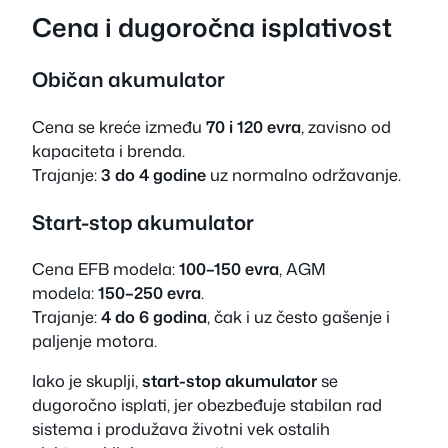
Cena i dugoročna isplativost
Običan akumulator
Cena se kreće između
70 i 120 evra
, zavisno od
kapaciteta i brenda.
Trajanje:
3 do 4 godine
uz normalno održavanje.
Start-stop akumulator
Cena EFB modela:
100–150 evra
, AGM
modela:
150–250 evra
.
Trajanje:
4 do 6 godina
, čak i uz često gašenje i
paljenje motora.
Iako je skuplji,
start-stop akumulator
se
dugoročno isplati, jer obezbeđuje stabilan rad
sistema i produžava životni vek ostalih