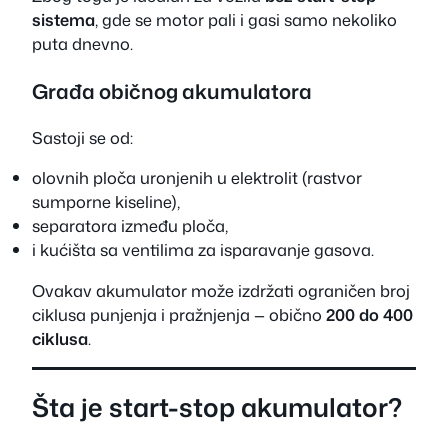
sistema
, gde se motor pali i gasi samo nekoliko
puta dnevno.
Građa običnog akumulatora
Sastoji se od:
olovnih ploča uronjenih u elektrolit (rastvor
sumporne kiseline),
separatora između ploča,
i kućišta sa ventilima za isparavanje gasova.
Ovakav akumulator može izdržati ograničen broj
ciklusa punjenja i pražnjenja — obično
200 do 400
ciklusa
.
Šta je start-stop akumulator?