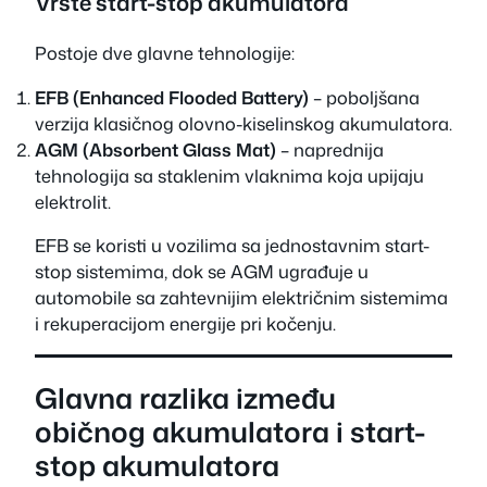
Vrste start-stop akumulatora
Postoje dve glavne tehnologije:
EFB (Enhanced Flooded Battery)
– poboljšana
verzija klasičnog olovno-kiselinskog akumulatora.
AGM (Absorbent Glass Mat)
– naprednija
tehnologija sa staklenim vlaknima koja upijaju
elektrolit.
EFB se koristi u vozilima sa jednostavnim start-
stop sistemima, dok se AGM ugrađuje u
automobile sa zahtevnijim električnim sistemima
i rekuperacijom energije pri kočenju.
Glavna razlika između
običnog akumulatora i start-
stop akumulatora