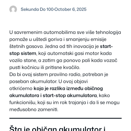
Sekunda Do 100
·
October 6, 2025
U savremenim automobilima sve više tehnologija
pomaže u uštedi goriva i smanjenju emisije
štetnih gasova. Jedna od tih inovacija je
start-
stop sistem
, koji automatski gasi motor kada
vozilo stane, a zatim ga ponovo pali kada vozač
pusti kočnicu ili pritisne kvačilo.
Da bi ovaj sistem pravilno radio, potreban je
poseban akumulator. U ovoj objavi
otkrićemo
koja je razlika između običnog
akumulatora i start-stop akumulatora
, kako
funkcionišu, koji su im rok trajanja i da li se mogu
međusobno zameniti.
Šta je običan akumulator i