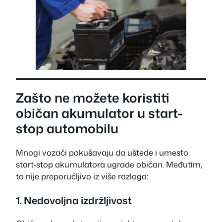
Zašto ne možete koristiti
običan akumulator u start-
stop automobilu
Mnogi vozači pokušavaju da uštede i umesto
start-stop akumulatora ugrade običan. Međutim,
to nije preporučljivo iz više razloga:
1. Nedovoljna izdržljivost