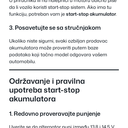
U priručniku ili na nalepnici u motoru obično piše
da li vozilo koristi start-stop sistem. Ako ima tu
funkciju, potreban vam je
start-stop akumulator
.
3. Posavetujte se sa stručnjakom
Ukoliko niste sigurni, svaki ozbiljan prodavac
akumulatora može proveriti putem baze
podataka koji tačno model odgovara vašem
automobilu.
Održavanje i pravilna
upotreba start-stop
akumulatora
1. Redovno proveravajte punjenje
Uverite se da alternator puni između 13.8 i 14.5 V.