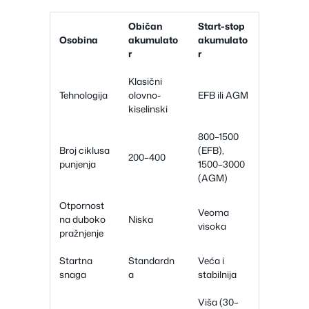
Običan
Start-stop
Osobina
akumulato
akumulato
r
r
Klasični
Tehnologija
olovno-
EFB ili AGM
kiselinski
800–1500
Broj ciklusa
(EFB),
200–400
punjenja
1500–3000
(AGM)
Otpornost
Veoma
na duboko
Niska
visoka
pražnjenje
Startna
Standardn
Veća i
snaga
a
stabilnija
Viša (30–