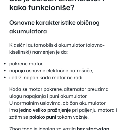
kako funkcioniše?
Osnovne karakteristike običnog
akumulatora
Klasični automobilski akumulator (olovno-
kiselinski) namenjen je da:
pokrene motor,
napaja osnovne električne potrošače,
i održi napon kada motor ne radi.
Kada se motor pokrene, alternator preuzima
ulogu napajanja i puni akumulator.
U normalnim uslovima, običan akumulator
ima
jedno veliko pražnjenje
pri paljenju motora i
zatim se
polako puni
tokom vožnje.
Zbog toga je idealan za vozila
bez start-stop