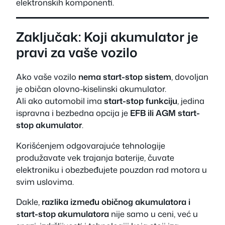
elektronskih komponenti.
Zaključak: Koji akumulator je
pravi za vaše vozilo
Ako vaše vozilo
nema start-stop sistem
, dovoljan
je običan olovno-kiselinski akumulator.
Ali ako automobil ima
start-stop funkciju
, jedina
ispravna i bezbedna opcija je
EFB ili AGM start-
stop akumulator
.
Korišćenjem odgovarajuće tehnologije
produžavate vek trajanja baterije, čuvate
elektroniku i obezbeđujete pouzdan rad motora u
svim uslovima.
Dakle,
razlika između običnog akumulatora i
start-stop akumulatora
nije samo u ceni, već u