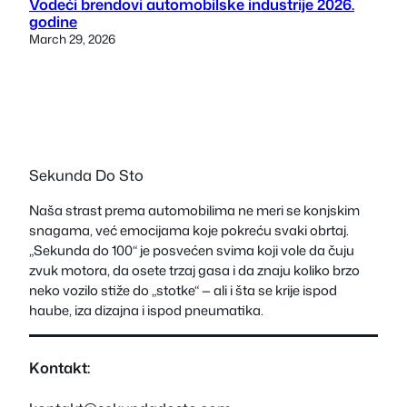
Vodeći brendovi automobilske industrije 2026.
godine
March 29, 2026
Sekunda Do Sto
Naša strast prema automobilima ne meri se konjskim
snagama, već emocijama koje pokreću svaki obrtaj.
„Sekunda do 100“ je posvećen svima koji vole da čuju
zvuk motora, da osete trzaj gasa i da znaju koliko brzo
neko vozilo stiže do „stotke“ — ali i šta se krije ispod
haube, iza dizajna i ispod pneumatika.
Kontakt: