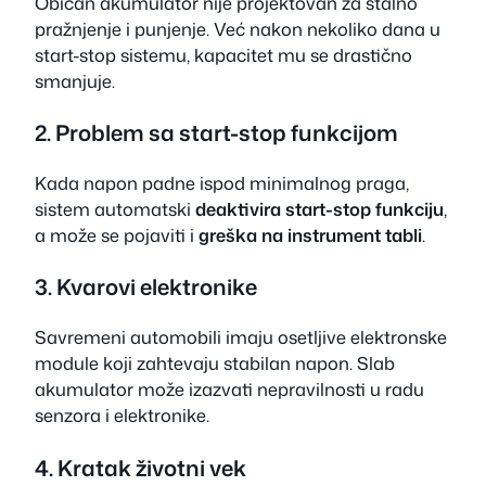
Običan akumulator nije projektovan za stalno
pražnjenje i punjenje. Već nakon nekoliko dana u
start-stop sistemu, kapacitet mu se drastično
smanjuje.
2. Problem sa start-stop funkcijom
Kada napon padne ispod minimalnog praga,
sistem automatski
deaktivira start-stop funkciju
,
a može se pojaviti i
greška na instrument tabli
.
3. Kvarovi elektronike
Savremeni automobili imaju osetljive elektronske
module koji zahtevaju stabilan napon. Slab
akumulator može izazvati nepravilnosti u radu
senzora i elektronike.
4. Kratak životni vek