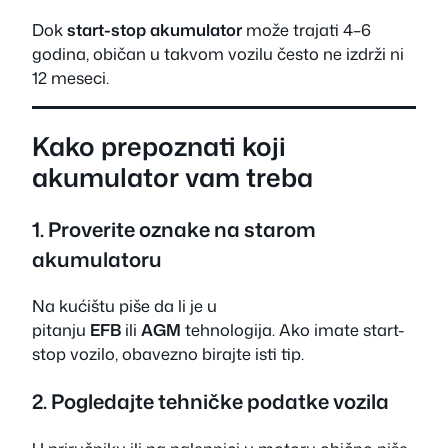
Dok
start-stop akumulator
može trajati 4–6
godina, običan u takvom vozilu često ne izdrži ni
12 meseci.
Kako prepoznati koji
akumulator vam treba
1. Proverite oznake na starom
akumulatoru
Na kućištu piše da li je u
pitanju
EFB
ili
AGM
tehnologija. Ako imate start-
stop vozilo, obavezno birajte isti tip.
2. Pogledajte tehničke podatke vozila