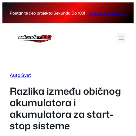
Skip
to
Postanite deo projekta Sekunda Do 100!
Instagram
Telegram
content
Auto Svet
Razlika između običnog
akumulatora i
akumulatora za start-
stop sisteme