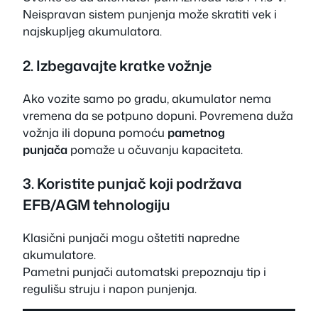
Neispravan sistem punjenja može skratiti vek i
najskupljeg akumulatora.
2. Izbegavajte kratke vožnje
Ako vozite samo po gradu, akumulator nema
vremena da se potpuno dopuni. Povremena duža
vožnja ili dopuna pomoću
pametnog
punjača
pomaže u očuvanju kapaciteta.
3. Koristite punjač koji podržava
EFB/AGM tehnologiju
Klasični punjači mogu oštetiti napredne
akumulatore.
Pametni punjači automatski prepoznaju tip i
regulišu struju i napon punjenja.