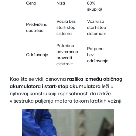
Cena
Niža
80%
skuplja)
Vozila bez
Vozila sa
Predviđena
start-stop
start-stop
upotreba
sistema
sistemom
Potrebno
Potpuno
povremeno
Održavanje
bez
proveriti
održavanja
elektrolit
Kao što se vidi, osnovna
razlika između običnog
akumulatora i start-stop akumulatora
leži u
njihovoj konstrukciji i sposobnosti da izdrže
višestruka paljenja motora tokom kratkih vožnji.