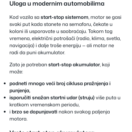
Uloga u modernim automobilima
Kod vozila sa
start-stop sistemom
, motor se gasi
svaki put kada stanete na semaforu, čekate u
koloni ili usporavate u saobraćaju. Tokom tog
vremena, električni potrošači (radio, klima, svetla,
navigacija) i dalje troše energiju — ali motor ne
radi da puni akumulator.
Zato je potreban
start-stop akumulator
, koji
može:
podneti mnogo veći broj ciklusa pražnjenja i
punjenja,
isporučiti snažan startni udar (struju)
više puta u
kratkom vremenskom periodu,
i
brzo se dopunjavati
nakon svakog paljenja
motora.