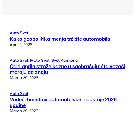
Auto Svet
Kako geopolitika menja tržište automobila
April 2, 2026
Auto Svet
, 
Moto Svet
, 
Svet Kamiona
Od 1. aprila strože kazne u saobraćaju: šta vozači
moraju da znaju
March 29, 2026
Auto Svet
Vodeći brendovi automobilske industrije 2026.
godine
March 29, 2026