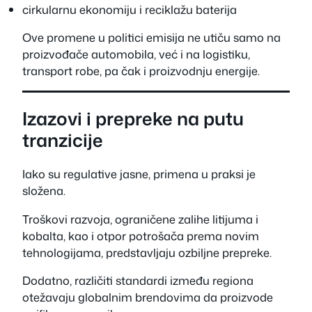
cirkularnu ekonomiju i reciklažu baterija
Ove promene u politici emisija ne utiču samo na
proizvođače automobila, već i na logistiku,
transport robe, pa čak i proizvodnju energije.
Izazovi i prepreke na putu
tranzicije
Iako su regulative jasne, primena u praksi je
složena.
Troškovi razvoja, ograničene zalihe litijuma i
kobalta, kao i otpor potrošača prema novim
tehnologijama, predstavljaju ozbiljne prepreke.
Dodatno, različiti standardi između regiona
otežavaju globalnim brendovima da proizvode