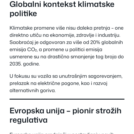
Globalni kontekst klimatske
politike
Klimatske promene više nisu daleka pretnja – one
direktno utiču na ekonomije, zdravlje i industriju.
Saobraćaj je odgovoran za više od 20% globalnih
emisija CO₂, a promene u politici emisija
usmerene su na drastično smanjenje tog broja do
2035. godine.
U fokusu su vozila sa unutrašnjim sagorevanjem,
prelazak na električne pogone, kao i razvoj
alternativnih goriva.
Evropska unija – pionir strožih
regulativa