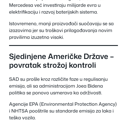
Mercedesa već investiraju milijarde evra u
elektrifikaciju i razvoj baterijskih sistema.
Istovremeno, manji proizvođači suočavaju se sa
izazovima jer su troškovi prilagođavanja novim
pravilima izuzetno visoki.
Sjedinjene Američke Države –
povratak strožoj kontroli
SAD su prošle kroz različite faze u regulisanju
emisija, ali sa administracijom Joea Bidena
politika se ponovo usmerava ka održivosti.
Agencije EPA (Environmental Protection Agency)
i NHTSA pooštrile su standarde emisija za laka i
teška vozila.