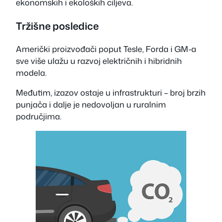
ekonomskih i ekoloških ciljeva.
Tržišne posledice
Američki proizvođači poput Tesle, Forda i GM-a
sve više ulažu u razvoj električnih i hibridnih
modela.
Međutim, izazov ostaje u infrastrukturi – broj brzih
punjača i dalje je nedovoljan u ruralnim
područjima.