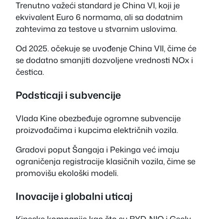
Trenutno važeći standard je China VI, koji je
ekvivalent Euro 6 normama, ali sa dodatnim
zahtevima za testove u stvarnim uslovima.
Od 2025. očekuje se uvođenje China VII, čime će
se dodatno smanjiti dozvoljene vrednosti NOx i
čestica.
Podsticaji i subvencije
Vlada Kine obezbeđuje ogromne subvencije
proizvođačima i kupcima električnih vozila.
Gradovi poput Šangaja i Pekinga već imaju
ograničenja registracije klasičnih vozila, čime se
promovišu ekološki modeli.
Inovacije i globalni uticaj
Kineske kompanije kao što su BYD, NIO i Geely