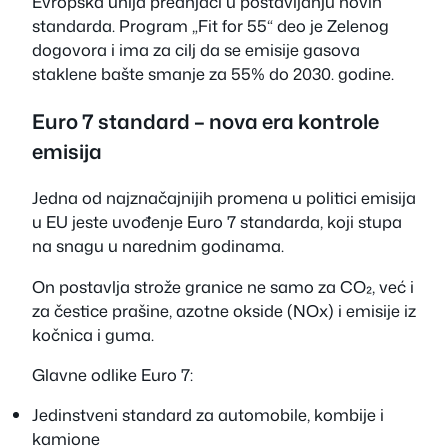
Evropska unija prednjači u postavljanju novih
standarda. Program „Fit for 55“ deo je Zelenog
dogovora i ima za cilj da se emisije gasova
staklene bašte smanje za 55% do 2030. godine.
Euro 7 standard – nova era kontrole
emisija
Jedna od najznačajnijih promena u politici emisija
u EU jeste uvođenje Euro 7 standarda, koji stupa
na snagu u narednim godinama.
On postavlja strože granice ne samo za CO₂, već i
za čestice prašine, azotne okside (NOx) i emisije iz
kočnica i guma.
Glavne odlike Euro 7:
Jedinstveni standard za automobile, kombije i
kamione