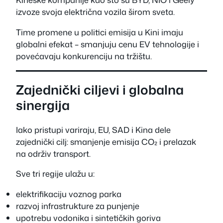
izvoze svoja električna vozila širom sveta.
Time promene u politici emisija u Kini imaju
globalni efekat – smanjuju cenu EV tehnologije i
povećavaju konkurenciju na tržištu.
Zajednički ciljevi i globalna
sinergija
Iako pristupi variraju, EU, SAD i Kina dele
zajednički cilj: smanjenje emisija CO₂ i prelazak
na održiv transport.
Sve tri regije ulažu u:
elektrifikaciju voznog parka
razvoj infrastrukture za punjenje
upotrebu vodonika i sintetičkih goriva