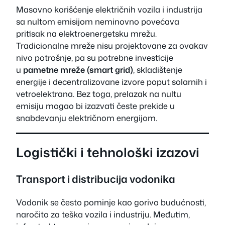
Masovno korišćenje električnih vozila i industrija
sa nultom emisijom neminovno povećava
pritisak na elektroenergetsku mrežu.
Tradicionalne mreže nisu projektovane za ovakav
nivo potrošnje, pa su potrebne investicije
u
pametne mreže (smart grid)
, skladištenje
energije i decentralizovane izvore poput solarnih i
vetroelektrana. Bez toga, prelazak na nultu
emisiju mogao bi izazvati česte prekide u
snabdevanju električnom energijom.
Logistički i tehnološki izazovi
Transport i distribucija vodonika
Vodonik se često pominje kao gorivo budućnosti,
naročito za teška vozila i industriju. Međutim,