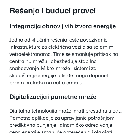
Rešenja i budući pravci
Integracija obnovljivih izvora energije
Jedno od ključnih rešenja jeste povezivanje
infrastrukture za električna vozila sa solarnim i
vetroelektranama. Time se smanjuje pritisak na
centralnu mrežu i obezbeđuje stabilno
snabdevanje. Mikro-mreže i sistemi za
skladištenje energije takođe mogu doprineti
bržem prelasku na nultu emisiju.
Digitalizacija i pametne mreže
Digitalna tehnologija može igrati presudnu ulogu.
Pametne aplikacije za upravljanje potrošnjom,
prediktivno punjenje i dinamičko određivanje
cena energije smanjiće opterećenja i olakšati