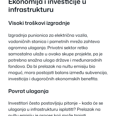
Ekonomija i investicije u
infrastrukturu
Visoki troškovi izgradnje
Izgradnja punionica za električna vozila,
vodoničnih stanica i pametnih mreža zahteva
ogromna ulaganja. Privatni sektor retko
samostalno ulaže u ovako skupe projekte, pa je
potrebna snažna uloga države i međunarodnih
fondova. Da bi prelazak na nultu emisiju bio
moguć, mora postojati balans između subvencija,
investicija i dugoročnih ekonomskih benefita.
Povrat ulaganja
Investitori često postavljaju pitanje – kada će se
ulaganja u infrastrukturu isplatiti? Prelazak na
nultu emisiju je proces koji može trajati