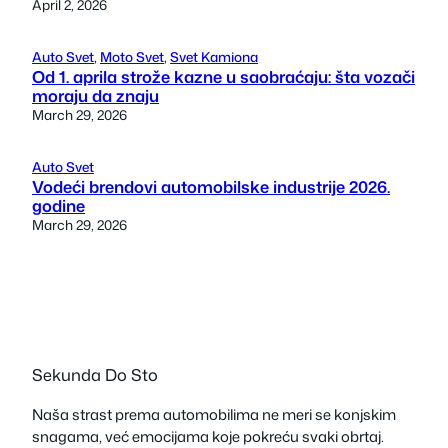
April 2, 2026
Auto Svet
, 
Moto Svet
, 
Svet Kamiona
Od 1. aprila strože kazne u saobraćaju: šta vozači
moraju da znaju
March 29, 2026
Auto Svet
Vodeći brendovi automobilske industrije 2026.
godine
March 29, 2026
Sekunda Do Sto
Naša strast prema automobilima ne meri se konjskim
snagama, već emocijama koje pokreću svaki obrtaj.