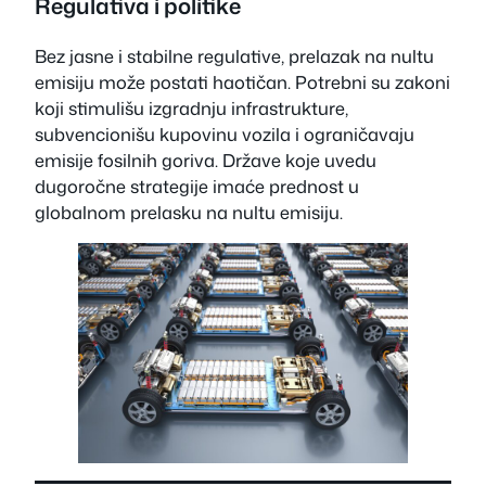
Regulativa i politike
Bez jasne i stabilne regulative, prelazak na nultu
emisiju može postati haotičan. Potrebni su zakoni
koji stimulišu izgradnju infrastrukture,
subvencionišu kupovinu vozila i ograničavaju
emisije fosilnih goriva. Države koje uvedu
dugoročne strategije imaće prednost u
globalnom prelasku na nultu emisiju.