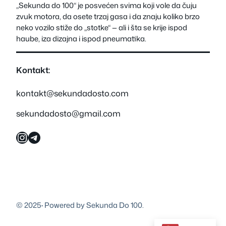
„Sekunda do 100“ je posvećen svima koji vole da čuju
zvuk motora, da osete trzaj gasa i da znaju koliko brzo
neko vozilo stiže do „stotke“ — ali i šta se krije ispod
haube, iza dizajna i ispod pneumatika.
Kontakt:
kontakt@sekundadosto.com
sekundadosto@gmail.com
Instagram
Telegram
© 2025
·
Powered by Sekunda Do 100.