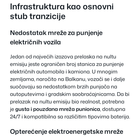
Infrastruktura kao osnovni
stub tranzicije
Nedostatak mreže za punjenje
električnih vozila
Jedan od najvećih izazova prelaska na nultu
emisiju jeste ograničen broj stanica za punjenje
električnih automobila i kamiona. U mnogim
zemljama, naročito na Balkanu, vozači se i dalje
suočavaju sa nedostatkom brzih punjača na
autoputevima i gradskim saobraćajnicama. Da bi
prelazak na nultu emisiju bio realnost, potrebna
je
gusta i pouzdana mreža punionica
, dostupna
24/7 i kompatibilna sa različitim tipovima baterija.
Opterećenje elektroenergetske mreže