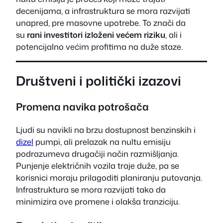
decenijama, a infrastruktura se mora razvijati
unapred, pre masovne upotrebe. To znači da
su
rani investitori izloženi većem riziku
, ali i
potencijalno većim profitima na duže staze.
Društveni i politički izazovi
Promena navika potrošača
Ljudi su navikli na brzu dostupnost benzinskih i
dizel
pumpi, ali prelazak na nultu emisiju
podrazumeva drugačiji način razmišljanja.
Punjenje električnih vozila traje duže, pa se
korisnici moraju prilagoditi planiranju putovanja.
Infrastruktura se mora razvijati tako da
minimizira ove promene i olakša tranziciju.