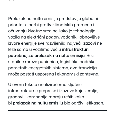
Prelazak na nultu emisiju predstavlja globalni
prioritet u borbi protiv klimatskih promena i
očuvanju životne sredine. Iako je tehnologija
vozila na električni pogon, vodonik i obnovljive
izvore energije sve razvijenija, najveći izazovi ne
leže samo u vozilima već u
infrastrukturi
potrebnoj za prelazak na nultu emisiju
. Bez
stabilne mreže punionica, logističke podrške i
pametnih energetskih sistema, ova tranzicija
može postati usporena i ekonomski zahtevna.
U ovom tekstu analiziraćemo ključne
infrastrukturne prepreke i izazove koje zemlje,
gradovi i kompanije moraju rešiti kako
bi
prelazak na nultu emisiju
bio održiv i efikasan.