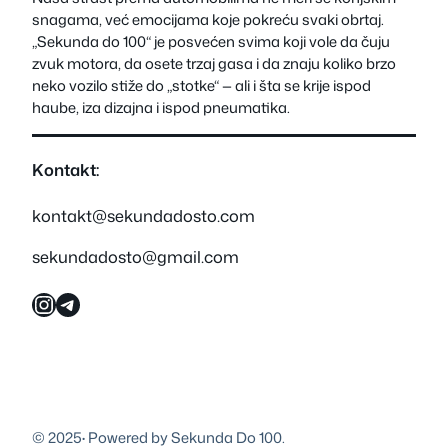
snagama, već emocijama koje pokreću svaki obrtaj.
„Sekunda do 100“ je posvećen svima koji vole da čuju
zvuk motora, da osete trzaj gasa i da znaju koliko brzo
neko vozilo stiže do „stotke“ — ali i šta se krije ispod
haube, iza dizajna i ispod pneumatika.
Kontakt:
kontakt@sekundadosto.com
sekundadosto@gmail.com
Instagram
Telegram
© 2025
·
Powered by Sekunda Do 100.