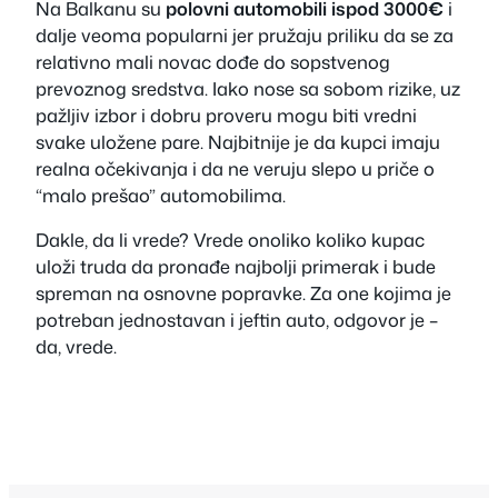
Na Balkanu su
polovni automobili ispod 3000€
i
dalje veoma popularni jer pružaju priliku da se za
relativno mali novac dođe do sopstvenog
prevoznog sredstva. Iako nose sa sobom rizike, uz
pažljiv izbor i dobru proveru mogu biti vredni
svake uložene pare. Najbitnije je da kupci imaju
realna očekivanja i da ne veruju slepo u priče o
“malo prešao” automobilima.
Dakle, da li vrede? Vrede onoliko koliko kupac
uloži truda da pronađe najbolji primerak i bude
spreman na osnovne popravke. Za one kojima je
potreban jednostavan i jeftin auto, odgovor je –
da, vrede.