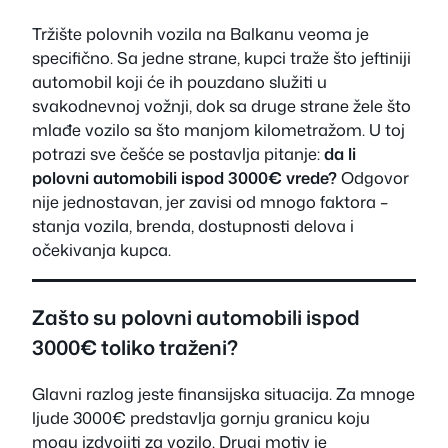
Tržište polovnih vozila na Balkanu veoma je
specifično. Sa jedne strane, kupci traže što jeftiniji
automobil koji će ih pouzdano služiti u
svakodnevnoj vožnji, dok sa druge strane žele što
mlađe vozilo sa što manjom kilometražom. U toj
potrazi sve češće se postavlja pitanje:
da li
polovni automobili ispod 3000€ vrede?
Odgovor
nije jednostavan, jer zavisi od mnogo faktora –
stanja vozila, brenda, dostupnosti delova i
očekivanja kupca.
Zašto su polovni automobili ispod
3000€ toliko traženi?
Glavni razlog jeste finansijska situacija. Za mnoge
ljude 3000€ predstavlja gornju granicu koju
mogu izdvojiti za vozilo. Drugi motiv je