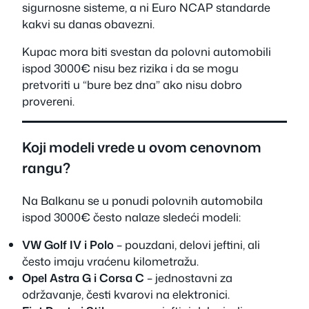
sigurnosne sisteme, a ni Euro NCAP standarde
kakvi su danas obavezni.
Kupac mora biti svestan da polovni automobili
ispod 3000€ nisu bez rizika i da se mogu
pretvoriti u “bure bez dna” ako nisu dobro
provereni.
Koji modeli vrede u ovom cenovnom
rangu?
Na Balkanu se u ponudi polovnih automobila
ispod 3000€ često nalaze sledeći modeli:
VW Golf IV i Polo
– pouzdani, delovi jeftini, ali
često imaju vraćenu kilometražu.
Opel Astra G i Corsa C
– jednostavni za
održavanje, česti kvarovi na elektronici.