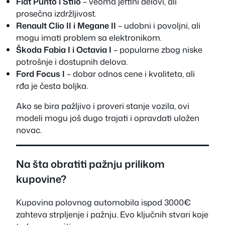
Fiat Punto i Stilo
– veoma jeftini delovi, ali
prosečna izdržljivost.
Renault Clio II i Megane II
– udobni i povoljni, ali
mogu imati problem sa elektronikom.
Škoda Fabia I i Octavia I
– popularne zbog niske
potrošnje i dostupnih delova.
Ford Focus I
– dobar odnos cene i kvaliteta, ali
rđa je česta boljka.
Ako se bira pažljivo i proveri stanje vozila, ovi
modeli mogu još dugo trajati i opravdati uložen
novac.
Na šta obratiti pažnju prilikom
kupovine?
Kupovina polovnog automobila ispod 3000€
zahteva strpljenje i pažnju. Evo ključnih stvari koje