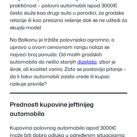
praktičnost – polovni automobili ispod 3000€
često služe kao drugi auto u porodici, za gradske
relacije ili kao prelazno rešenje dok se ne uštedi za
skuplji model.
Na Balkanu je tržište polovnjaka ogromno, a
upravo u ovom cenovnom rangu nalazi se
najveći broj ponuda. Od malih gradskih
automobila do nešto starijih
dizelaša
, izbor je
širok, ali kvalitet varira. Zato se postavlja pitanje –
da li takvi automobili zaista vrede ili kupac
rizikuje previše?
Prednosti kupovine jeftinijeg
automobila
Kupovina polovnog automobila ispod 3000€
može biti dobra odluka u određenim situacijama: