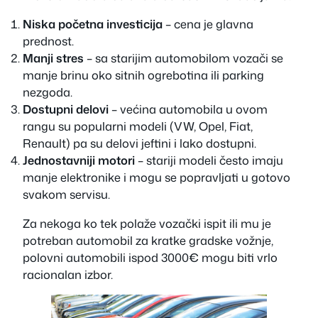
Niska početna investicija
– cena je glavna
prednost.
Manji stres
– sa starijim automobilom vozači se
manje brinu oko sitnih ogrebotina ili parking
nezgoda.
Dostupni delovi
– većina automobila u ovom
rangu su popularni modeli (VW, Opel, Fiat,
Renault) pa su delovi jeftini i lako dostupni.
Jednostavniji motori
– stariji modeli često imaju
manje elektronike i mogu se popravljati u gotovo
svakom servisu.
Za nekoga ko tek polaže vozački ispit ili mu je
potreban automobil za kratke gradske vožnje,
polovni automobili ispod 3000€ mogu biti vrlo
racionalan izbor.