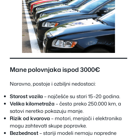
Mane polovnjaka ispod 3000€
Naravno, postoje i ozbiljni nedostaci:
Starost vozila
– najčešće su stari 15–20 godina.
Velika kilometraža
– često preko 250.000 km, a
satovi neretko pokazuju manje.
Rizik od kvarova
– motori, menjači i elektronika
mogu zahtevati skupe popravke.
Bezbednost
– stariji modeli nemaju napredne