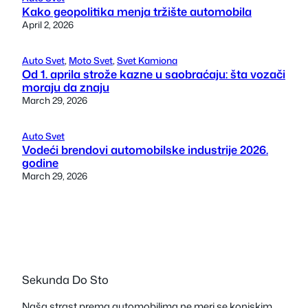
Kako geopolitika menja tržište automobila
April 2, 2026
Auto Svet
, 
Moto Svet
, 
Svet Kamiona
Od 1. aprila strože kazne u saobraćaju: šta vozači
moraju da znaju
March 29, 2026
Auto Svet
Vodeći brendovi automobilske industrije 2026.
godine
March 29, 2026
Sekunda Do Sto
Naša strast prema automobilima ne meri se konjskim