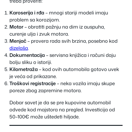
treba proveriti:
Karoserija i rđa
– mnogi stariji modeli imaju
problem sa korozijom.
Motor
– obratiti pažnju na dim iz auspuha,
curenje ulja i zvuk motora.
Menjač
– provera rada svih brzina, posebno kod
dizelaša
.
Dokumentacija
– servisna knjižica i računi daju
bolju sliku o istoriji.
Kilometraža
– kod ovih automobila gotovo uvek
je veća od prikazane.
Troškovi registracije
– neka vozila imaju skupe
poreze zbog zapremine motora.
Dobar savet je da se pre kupovine automobil
odvede kod majstora na pregled. Investicija od
50–100€ može uštedeti hiljade.