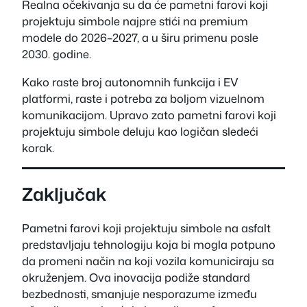
Realna očekivanja su da će pametni farovi koji
projektuju simbole najpre stići na premium
modele do 2026–2027, a u širu primenu posle
2030. godine.
Kako raste broj autonomnih funkcija i EV
platformi, raste i potreba za boljom vizuelnom
komunikacijom. Upravo zato pametni farovi koji
projektuju simbole deluju kao logičan sledeći
korak.
Zaključak
Pametni farovi koji projektuju simbole na asfalt
predstavljaju tehnologiju koja bi mogla potpuno
da promeni način na koji vozila komuniciraju sa
okruženjem. Ova inovacija podiže standard
bezbednosti, smanjuje nesporazume između