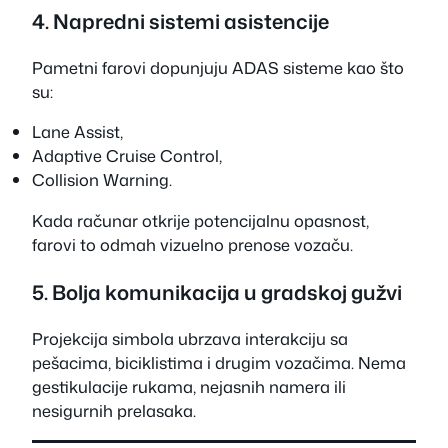
4. Napredni sistemi asistencije
Pametni farovi dopunjuju ADAS sisteme kao što
su:
Lane Assist,
Adaptive Cruise Control,
Collision Warning.
Kada računar otkrije potencijalnu opasnost,
farovi to odmah vizuelno prenose vozaču.
5. Bolja komunikacija u gradskoj gužvi
Projekcija simbola ubrzava interakciju sa
pešacima, biciklistima i drugim vozačima. Nema
gestikulacije rukama, nejasnih namera ili
nesigurnih prelasaka.