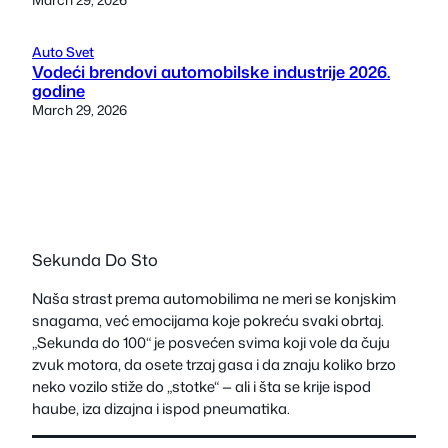
Auto Svet
Vodeći brendovi automobilske industrije 2026.
godine
March 29, 2026
Sekunda Do Sto
Naša strast prema automobilima ne meri se konjskim
snagama, već emocijama koje pokreću svaki obrtaj.
„Sekunda do 100“ je posvećen svima koji vole da čuju
zvuk motora, da osete trzaj gasa i da znaju koliko brzo
neko vozilo stiže do „stotke“ — ali i šta se krije ispod
haube, iza dizajna i ispod pneumatika.