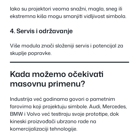
Iako su projektori veoma snažni, magla, sneg ili
ekstremna kiša mogu smanjiti vidljivost simbola.
4. Servis i održavanje
Više modula znači složeniji servis i potencijal za
skuplje popravke.
Kada možemo očekivati
masovnu primenu?
Industrija već godinama govori o pametnim
farovima koji projektuju simbole. Audi, Mercedes,
BMW i Volvo već testiraju svoje prototipe, dok
kineski proizvođači ubrzano rade na
komercijalizaciji tehnologije.