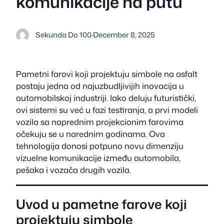
komunikacije na putu
Sekunda Do 100
·
December 8, 2025
Pametni farovi koji projektuju simbole na asfalt
postaju jedna od najuzbudljivijih inovacija u
automobilskoj industriji. Iako deluju futuristički,
ovi sistemi su već u fazi testiranja, a prvi modeli
vozila sa naprednim projekcionim farovima
očekuju se u narednim godinama. Ova
tehnologija donosi potpuno novu dimenziju
vizuelne komunikacije između automobila,
pešaka i vozača drugih vozila.
Uvod u pametne farove koji
projektuju simbole