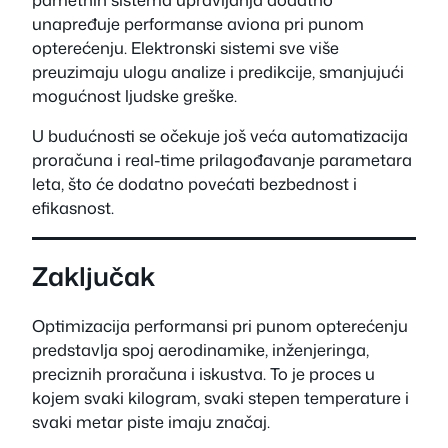
unapređuje performanse aviona pri punom
opterećenju. Elektronski sistemi sve više
preuzimaju ulogu analize i predikcije, smanjujući
mogućnost ljudske greške.
U budućnosti se očekuje još veća automatizacija
proračuna i real-time prilagođavanje parametara
leta, što će dodatno povećati bezbednost i
efikasnost.
Zaključak
Optimizacija performansi pri punom opterećenju
predstavlja spoj aerodinamike, inženjeringa,
preciznih proračuna i iskustva. To je proces u
kojem svaki kilogram, svaki stepen temperature i
svaki metar piste imaju značaj.