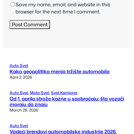
Save my name, email, and website in this
browser for the next time I comment.
Auto Svet
Kako geopolitika menja tržište automobila
April 2, 2026
Auto Svet
, 
Moto Svet
, 
Svet Kamiona
Od 1. aprila strože kazne u saobraćaju: šta vozači
moraju da znaju
March 29, 2026
Auto Svet
Vodeći brendovi automobilske industrije 2026.