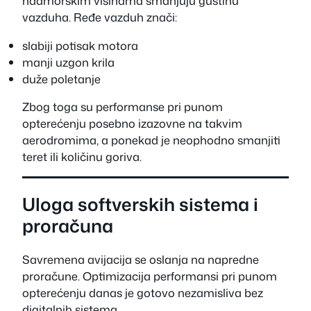
nadmorskim visinama smanjuju gustinu
vazduha. Ređe vazduh znači:
slabiji potisak motora
manji uzgon krila
duže poletanje
Zbog toga su performanse pri punom
opterećenju posebno izazovne na takvim
aerodromima, a ponekad je neophodno smanjiti
teret ili količinu goriva.
Uloga softverskih sistema i
proračuna
Savremena avijacija se oslanja na napredne
proračune. Optimizacija performansi pri punom
opterećenju danas je gotovo nezamisliva bez
digitalnih sistema.