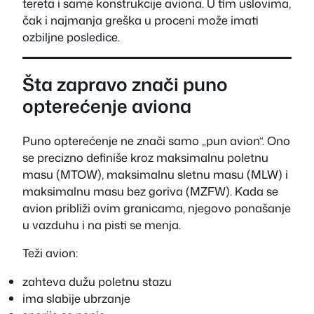
tereta i same konstrukcije aviona. U tim uslovima,
čak i najmanja greška u proceni može imati
ozbiljne posledice.
Šta zapravo znači puno
opterećenje aviona
Puno opterećenje ne znači samo „pun avion“. Ono
se precizno definiše kroz maksimalnu poletnu
masu (MTOW), maksimalnu sletnu masu (MLW) i
maksimalnu masu bez goriva (MZFW). Kada se
avion približi ovim granicama, njegovo ponašanje
u vazduhu i na pisti se menja.
Teži avion:
zahteva dužu poletnu stazu
ima slabije ubrzanje