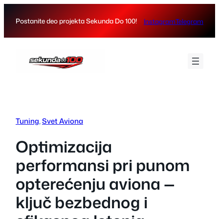
Skip
to
Postanite deo projekta Sekunda Do 100!
Instagram
Telegram
content
Tuning
, 
Svet Aviona
Optimizacija
performansi pri punom
opterećenju aviona —
ključ bezbednog i