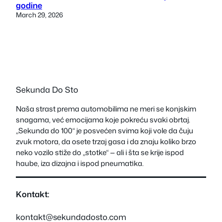
godine
March 29, 2026
Sekunda Do Sto
Naša strast prema automobilima ne meri se konjskim
snagama, već emocijama koje pokreću svaki obrtaj.
„Sekunda do 100“ je posvećen svima koji vole da čuju
zvuk motora, da osete trzaj gasa i da znaju koliko brzo
neko vozilo stiže do „stotke“ — ali i šta se krije ispod
haube, iza dizajna i ispod pneumatika.
Kontakt:
kontakt@sekundadosto.com