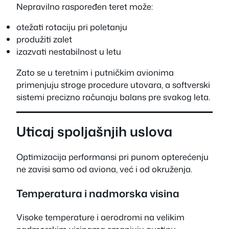
Nepravilno raspoređen teret može:
otežati rotaciju pri poletanju
produžiti zalet
izazvati nestabilnost u letu
Zato se u teretnim i putničkim avionima
primenjuju stroge procedure utovara, a softverski
sistemi precizno računaju balans pre svakog leta.
Uticaj spoljašnjih uslova
Optimizacija performansi pri punom opterećenju
ne zavisi samo od aviona, već i od okruženja.
Temperatura i nadmorska visina
Visoke temperature i aerodromi na velikim