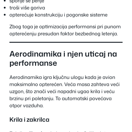
sporije se penje
troši više goriva
opterećuje konstrukciju i pogonske sisteme
Zbog toga je optimizacija performansi pri punom
opterećenju presudan faktor bezbednog letenja.
Aerodinamika i njen uticaj na
performanse
Aerodinamika igra ključnu ulogu kada je avion
maksimalno opterećen. Veća masa zahteva veći
uzgon, što znači veći napadni ugao krila i veću
brzinu pri poletanju. To automatski povećava
otpor vazduha.
Krila i zakrilca