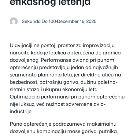
efikasnog letenja
Sekunda Do 100
·
December 16, 2025
U avijaciji ne postoji prostor za improvizaciju,
naročito kada je letelica opterećena do granica
dozvoljenog. Performanse aviona pri punom
opterećenju predstavljaju jedan od najvažnijih
segmenata planiranja leta, jer direktno utiču na
bezbednost, potrošnju goriva, dužinu poletno-
sletnih staza i ukupnu ekonomiju leta.
Optimizacija performansi pri punom opterećenju
nije luksuz, već nužnost savremene avio-
industrije.
Puno opterećenje podrazumeva maksimalnu
dozvoljenu kombinaciju mase goriva, putnika,