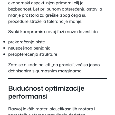
ekonomski aspekt, njen primarni cilj je
bezbednost. Let pri punom opterećenju ostavlja
manje prostora za greške, zbog čega su
procedure strože, a tolerancije manje.
Svaki kompromis u ovoj fazi može dovesti do:
prekoračenja piste
neuspešnog penjanja
preopterećenja strukture
Zato se nikada ne leti „na granici“, već sa jasno
definisanim sigurnosnim marginama.
Budućnost optimizacije
performansi
Razvoj lakših materijala, efikasnijih motora i
pametnih sistema upravljanja dodatno