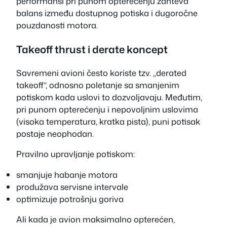
performansi pri punom opterećenju zahteva
balans između dostupnog potiska i dugoročne
pouzdanosti motora.
Takeoff thrust i derate koncept
Savremeni avioni često koriste tzv. „derated
takeoff“, odnosno poletanje sa smanjenim
potiskom kada uslovi to dozvoljavaju. Međutim,
pri punom opterećenju i nepovoljnim uslovima
(visoka temperatura, kratka pista), puni potisak
postaje neophodan.
Pravilno upravljanje potiskom:
smanjuje habanje motora
produžava servisne intervale
optimizuje potrošnju goriva
Ali kada je avion maksimalno opterećen,