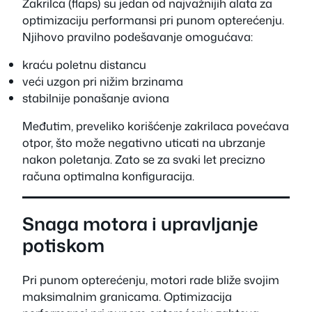
Zakrilca (flaps) su jedan od najvažnijih alata za
optimizaciju performansi pri punom opterećenju.
Njihovo pravilno podešavanje omogućava:
kraću poletnu distancu
veći uzgon pri nižim brzinama
stabilnije ponašanje aviona
Međutim, preveliko korišćenje zakrilaca povećava
otpor, što može negativno uticati na ubrzanje
nakon poletanja. Zato se za svaki let precizno
računa optimalna konfiguracija.
Snaga motora i upravljanje
potiskom
Pri punom opterećenju, motori rade bliže svojim
maksimalnim granicama. Optimizacija