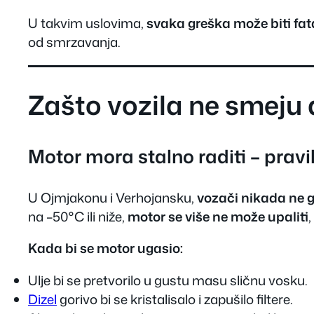
U takvim uslovima,
svaka greška može biti fa
od smrzavanja.
Zašto vozila ne smeju 
Motor mora stalno raditi – pravi
U Ojmjakonu i Verhojansku,
vozači nikada ne 
na –50°C ili niže,
motor se više ne može upaliti
Kada bi se motor ugasio:
Ulje bi se pretvorilo u gustu masu sličnu vosku.
Dizel
gorivo bi se kristalisalo i zapušilo filtere.