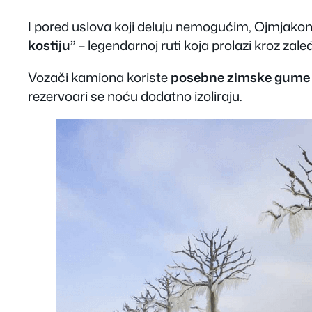
I pored uslova koji deluju nemogućim, Ojmjakon
kostiju”
– legendarnoj ruti koja prolazi kroz zaleđ
Vozači kamiona koriste
posebne zimske gume 
rezervoari se noću dodatno izoliraju.