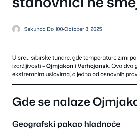
stanovnici ne smej
Sekunda Do 100
·
October 8, 2025
U srcu sibirske tundre, gde temperature zimi pa
izdržljivosti –
Ojmjakon i Verhojansk
. Ova dva 
ekstremnim uslovima, a jedno od osnovnih pravil
Gde se nalaze Ojmjako
Geografski pakao hladnoće