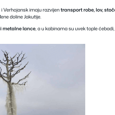
 i Verhojansk imaju razvijen
transport robe, lov, sto
ene doline Jakutije.
i metalne lance
, a u kabinama su uvek tople ćebadi, 