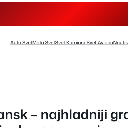
Auto Svet
Moto Svet
Svet Kamiona
Svet Aviona
Nauti
nsk – najhladniji gra