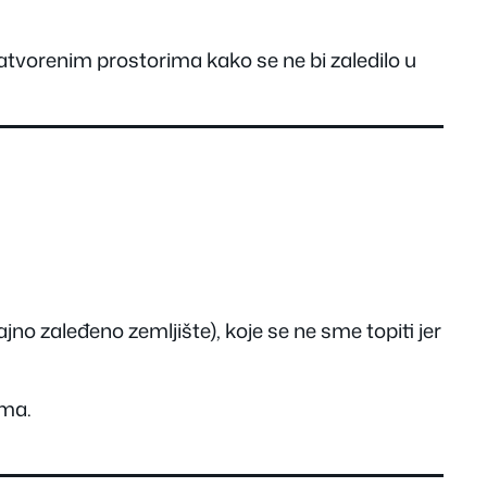
zatvorenim prostorima kako se ne bi zaledilo u
ajno zaleđeno zemljište), koje se ne sme topiti jer
ima.