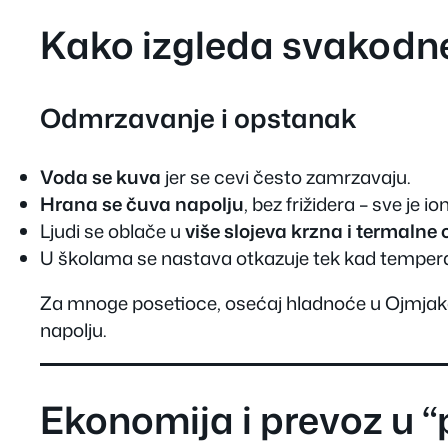
Kako izgleda svakodn
Odmrzavanje i opstanak
Voda se kuva
jer se cevi često zamrzavaju.
Hrana se čuva napolju
, bez frižidera – sve je 
Ljudi se oblače u
više slojeva krzna i termalne
U školama se nastava otkazuje tek kad temper
Za mnoge posetioce, osećaj hladnoće u Ojmjak
napolju.
Ekonomija i prevoz u 