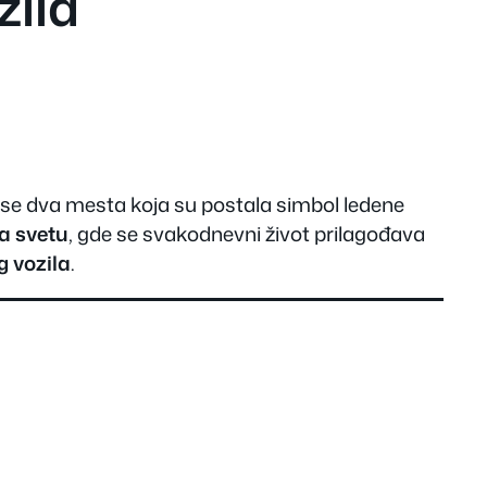
zila
e se dva mesta koja su postala simbol ledene
na svetu
, gde se svakodnevni život prilagođava
g vozila
.