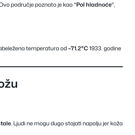
. Ovo područje poznato je kao
“Pol hladnoće”
,
abeležena temperatura od
–71.2°C
1933. godine
kožu
stale
. Ljudi ne mogu dugo stajati napolju jer koža