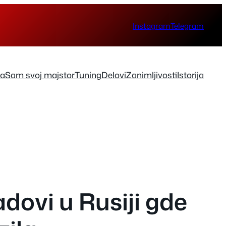
Instagram
Telegram
ka
Sam svoj majstor
Tuning
Delovi
Zanimljivosti
Istorija
dovi u Rusiji gde