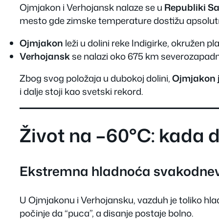
Ojmjakon i Verhojansk nalaze se u
Republiki Sa
mesto gde zimske temperature dostižu apsolut
Ojmjakon
leži u dolini reke Indigirke, okružen
Verhojansk
se nalazi oko 675 km severozapad
Zbog svog položaja u dubokoj dolini,
Ojmjakon j
i dalje stoji kao svetski rekord.
Život na –60°C: kada d
Ekstremna hladnoća svakodnev
U Ojmjakonu i Verhojansku, vazduh je toliko hl
počinje da “puca”, a disanje postaje bolno.