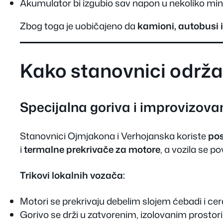
Akumulator bi izgubio sav napon u nekoliko min
Zbog toga je uobičajeno da
kamioni, autobusi 
Kako stanovnici održav
Specijalna goriva i improvizova
Stanovnici Ojmjakona i Verhojanska koriste
pos
i
termalne prekrivače za motore
, a vozila se p
Trikovi lokalnih vozača:
Motori se prekrivaju debelim slojem ćebadi i cer
Gorivo se drži u zatvorenim, izolovanim prostor