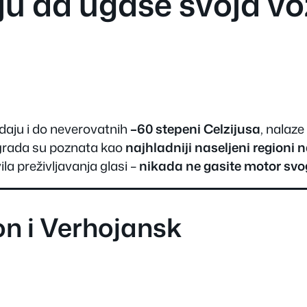
u da ugase svoja vo
daju i do neverovatnih
–60 stepeni Celzijusa
, nalaz
grada su poznata kao
najhladniji naseljeni regioni 
a preživljavanja glasi –
nikada ne gasite motor svo
n i Verhojansk