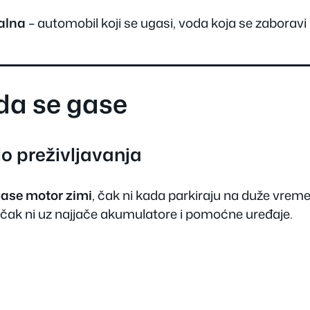
talna
– automobil koji se ugasi, voda koja se zaboravi une
da se gase
lo preživljavanja
gase motor zimi
, čak ni kada parkiraju na duže vreme
, čak ni uz najjače akumulatore i pomoćne uređaje.