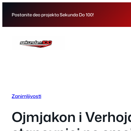
Skip
to
Postanite deo projekta Sekunda Do 100!
content
Zanimljivosti
Ojmjakon i Verhoja