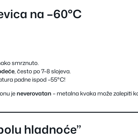
evica na –60°C
ionako smrznuto.
 odeće
, često po 7–8 slojeva.
atura padne ispod –55°C!
onu je
neverovatan
– metalna kvaka može zalepiti ko
“polu hladnoće”