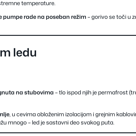
ekstremne temperature.
e pumpe rade na poseban režim
– gorivo se toči u 
om ledu
gnuta na stubovima
– tlo ispod njih je permafrost (tr
mlje
, u cevima obloženim izolacijom i grejnim kablov
ažu mnogo – led je sastavni deo svakog puta.