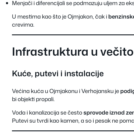
Menjači i diferencijali se podmazuju uljem za 
U mestima kao što je Ojmjakon, čak i
benzinsk
crevima.
Infrastruktura u večit
Kuće, putevi i instalacije
Većina kuća u Ojmjakonu i Verhojansku je
podi
bi objekti propali.
Voda i kanalizacija se često
sprovode iznad ze
Putevi su tvrdi kao kamen, a so i pesak ne pom