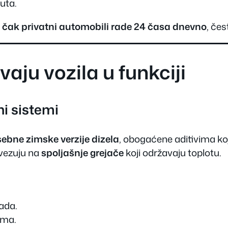
uta.
i čak privatni automobili rade 24 časa dnevno
, če
aju vozila u funkciji
ni sistemi
ebne zimske verzije dizela
, obogaćene aditivima ko
ovezuju na
spoljašnje grejače
koji održavaju toplotu.
ada.
ima.