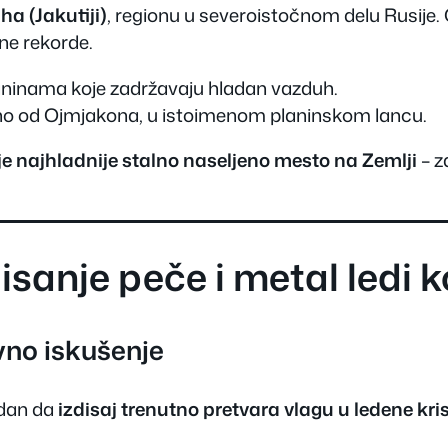
ha (Jakutiji)
, regionu u severoistočnom delu Rusije
ne rekorde.
 planinama koje zadržavaju hladan vazduh.
no od Ojmjakona, u istoimenom planinskom lancu.
e najhladnije stalno naseljeno mesto na Zemlji
– z
isanje peče i metal ledi 
no iskušenje
adan da
izdisaj trenutno pretvara vlagu u ledene kri