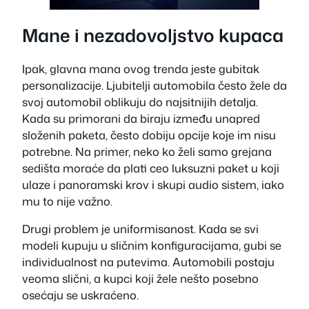
Mane i nezadovoljstvo kupaca
Ipak, glavna mana ovog trenda jeste gubitak
personalizacije. Ljubitelji automobila često žele da
svoj automobil oblikuju do najsitnijih detalja.
Kada su primorani da biraju između unapred
složenih paketa, često dobiju opcije koje im nisu
potrebne. Na primer, neko ko želi samo grejana
sedišta moraće da plati ceo luksuzni paket u koji
ulaze i panoramski krov i skupi audio sistem, iako
mu to nije važno.
Drugi problem je uniformisanost. Kada se svi
modeli kupuju u sličnim konfiguracijama, gubi se
individualnost na putevima. Automobili postaju
veoma slični, a kupci koji žele nešto posebno
osećaju se uskraćeno.