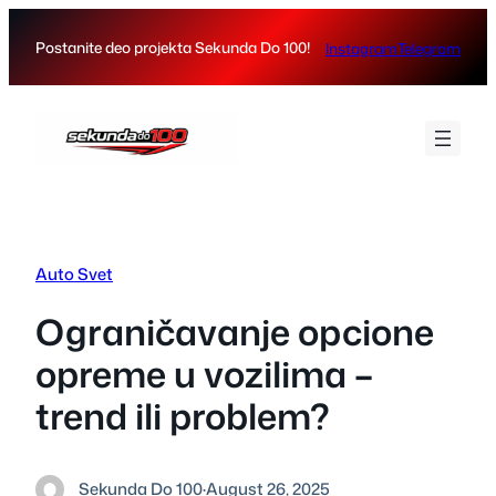
Skip
to
Postanite deo projekta Sekunda Do 100!
Instagram
Telegram
content
Auto Svet
Ograničavanje opcione
opreme u vozilima –
trend ili problem?
Sekunda Do 100
·
August 26, 2025