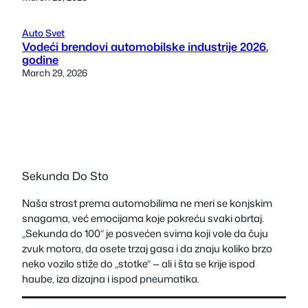
Auto Svet
Vodeći brendovi automobilske industrije 2026.
godine
March 29, 2026
Sekunda Do Sto
Naša strast prema automobilima ne meri se konjskim
snagama, već emocijama koje pokreću svaki obrtaj.
„Sekunda do 100“ je posvećen svima koji vole da čuju
zvuk motora, da osete trzaj gasa i da znaju koliko brzo
neko vozilo stiže do „stotke“ — ali i šta se krije ispod
haube, iza dizajna i ispod pneumatika.