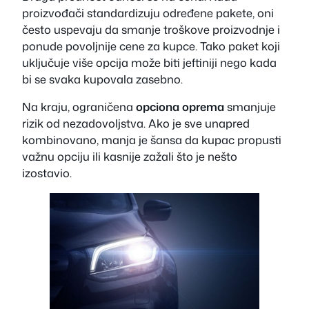
proizvođači standardizuju određene pakete, oni
često uspevaju da smanje troškove proizvodnje i
ponude povoljnije cene za kupce. Tako paket koji
uključuje više opcija može biti jeftiniji nego kada
bi se svaka kupovala zasebno.
Na kraju, ograničena
opciona oprema
smanjuje
rizik od nezadovoljstva. Ako je sve unapred
kombinovano, manja je šansa da kupac propusti
važnu opciju ili kasnije zažali što je nešto
izostavio.