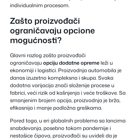
individualnim procesom.
Zašto proizvođači
ograničavaju opcione
mogućnosti?
Glavni razlog zašto proizvođači
ograničavaju
opciju dodatne opreme
leži u
ekonomiji i logistici. Proizvodnja automobila je
danas izuzetno kompleksna i skupa. Svaka
dodatna varijacija znači složenije procese u
fabrici, veći rizik od kašnjenja i veće troškove. Sa
smanjenim brojem opcija, proizvodnja je brža,
efikasnija i manje podložna greškama.
Pored toga, u eri globalnih problema sa lancima
snabdevanja, posebno tokom pandemije i
nestašice čipova, proizvođači su uvideli da je