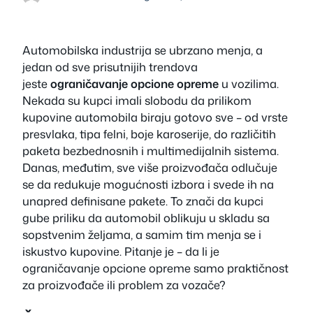
Automobilska industrija se ubrzano menja, a
jedan od sve prisutnijih trendova
jeste
ograničavanje opcione opreme
u vozilima.
Nekada su kupci imali slobodu da prilikom
kupovine automobila biraju gotovo sve – od vrste
presvlaka, tipa felni, boje karoserije, do različitih
paketa bezbednosnih i multimedijalnih sistema.
Danas, međutim, sve više proizvođača odlučuje
se da redukuje mogućnosti izbora i svede ih na
unapred definisane pakete. To znači da kupci
gube priliku da automobil oblikuju u skladu sa
sopstvenim željama, a samim tim menja se i
iskustvo kupovine. Pitanje je – da li je
ograničavanje opcione opreme samo praktičnost
za proizvođače ili problem za vozače?