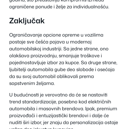
ograničene ponude i želje za individualnošću.
Zaključak
Ograničavanje opcione opreme u vozilima
postaje sve češća pojava u modernoj
automobilskoj industriji. Sa jedne strane, ono
olakšava proizvodnju, smanjuje troškove i
pojednostavljuje izbor za kupce. Sa druge strane,
ljubitelji automobila gube deo slobode i osećaja
da su svoj automobil oblikovali prema
sopstvenim željama.
U budućnosti je verovatno da će se nastaviti
trend standardizacije, posebno kod električnih
automobila i masovnih brendova. Ipak, premium
proizvođači i entuzijastički brendovi i dalje će
nuditi širi izbor, jer znaju da personalizacija ostaje