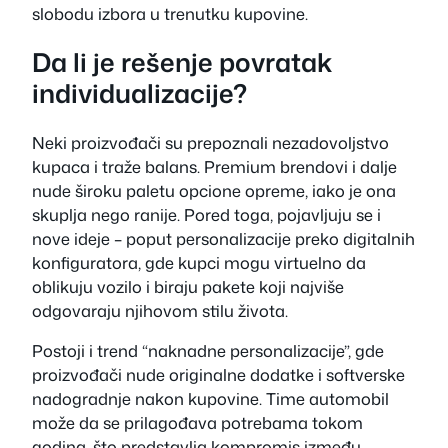
slobodu izbora u trenutku kupovine.
Da li je rešenje povratak
individualizacije?
Neki proizvođači su prepoznali nezadovoljstvo
kupaca i traže balans. Premium brendovi i dalje
nude široku paletu opcione opreme, iako je ona
skuplja nego ranije. Pored toga, pojavljuju se i
nove ideje – poput personalizacije preko digitalnih
konfiguratora, gde kupci mogu virtuelno da
oblikuju vozilo i biraju pakete koji najviše
odgovaraju njihovom stilu života.
Postoji i trend “naknadne personalizacije”, gde
proizvođači nude originalne dodatke i softverske
nadogradnje nakon kupovine. Time automobil
može da se prilagođava potrebama tokom
godina, što predstavlja kompromis između