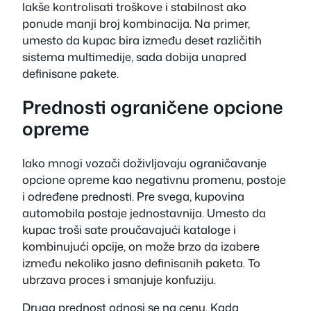
lakše kontrolisati troškove i stabilnost ako
ponude manji broj kombinacija. Na primer,
umesto da kupac bira između deset različitih
sistema multimedije, sada dobija unapred
definisane pakete.
Prednosti ograničene opcione
opreme
Iako mnogi vozači doživljavaju ograničavanje
opcione opreme kao negativnu promenu, postoje
i određene prednosti. Pre svega, kupovina
automobila postaje jednostavnija. Umesto da
kupac troši sate proučavajući kataloge i
kombinujući opcije, on može brzo da izabere
između nekoliko jasno definisanih paketa. To
ubrzava proces i smanjuje konfuziju.
Druga prednost odnosi se na cenu. Kada