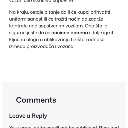
važan deo iskustva kupovine.
Na kraju, ostaje pitanje da li će kupci prihvatiti
uniformisanost ili će tražiti način da zadrže
kontrolu nad sopstvenim vozilom. Ono što je
sigurno jeste da će
opciona oprema
i dalje igrati
ključnu ulogu u oblikovanju tržišta i odnosa
između proizvođača i vozača.
Comments
Leave a Reply
Your email address will not be published.
Required