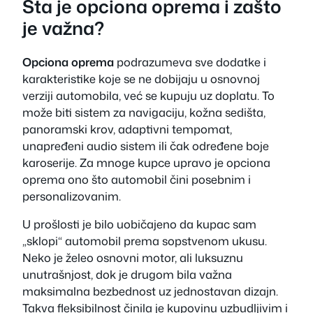
Šta je opciona oprema i zašto
je važna?
Opciona oprema
podrazumeva sve dodatke i
karakteristike koje se ne dobijaju u osnovnoj
verziji automobila, već se kupuju uz doplatu. To
može biti sistem za navigaciju, kožna sedišta,
panoramski krov, adaptivni tempomat,
unapređeni audio sistem ili čak određene boje
karoserije. Za mnoge kupce upravo je opciona
oprema ono što automobil čini posebnim i
personalizovanim.
U prošlosti je bilo uobičajeno da kupac sam
„sklopi“ automobil prema sopstvenom ukusu.
Neko je želeo osnovni motor, ali luksuznu
unutrašnjost, dok je drugom bila važna
maksimalna bezbednost uz jednostavan dizajn.
Takva fleksibilnost činila je kupovinu uzbudljivim i