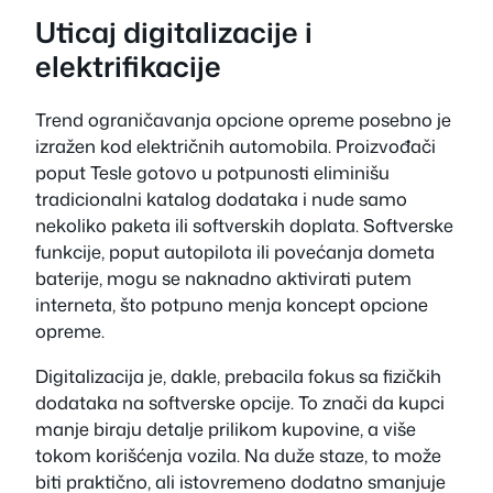
Uticaj digitalizacije i
elektrifikacije
Trend ograničavanja opcione opreme posebno je
izražen kod električnih automobila. Proizvođači
poput Tesle gotovo u potpunosti eliminišu
tradicionalni katalog dodataka i nude samo
nekoliko paketa ili softverskih doplata. Softverske
funkcije, poput autopilota ili povećanja dometa
baterije, mogu se naknadno aktivirati putem
interneta, što potpuno menja koncept opcione
opreme.
Digitalizacija je, dakle, prebacila fokus sa fizičkih
dodataka na softverske opcije. To znači da kupci
manje biraju detalje prilikom kupovine, a više
tokom korišćenja vozila. Na duže staze, to može
biti praktično, ali istovremeno dodatno smanjuje