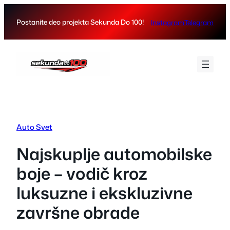
Skip
to
Postanite deo projekta Sekunda Do 100!
Instagram
Telegram
content
Auto Svet
Najskuplje automobilske
boje – vodič kroz
luksuzne i ekskluzivne
završne obrade