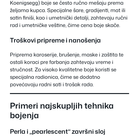
Koenigsegg) boje se često ručno mešaju prema
željama kupca. Specijalne šare, gradijenti, mat ili
satin finiši, kao i umetnički detalji, zahtevaju ručni
rad i umetničke veštine, čime cena boje skače.
Troškovi pripreme i nanošenja
Priprema karoserije, brušenje, maske i zaštita te
ostali koraci pre farbanja zahtevaju vreme i
stručnost. Za visoko kvalitetne boje koristi se
specijalna radionica, čime se dodatno
povećavaju radni sati i trošak rada.
Primeri najskupljih tehnika
bojenja
Perla i „pearlescent“ završni sloj