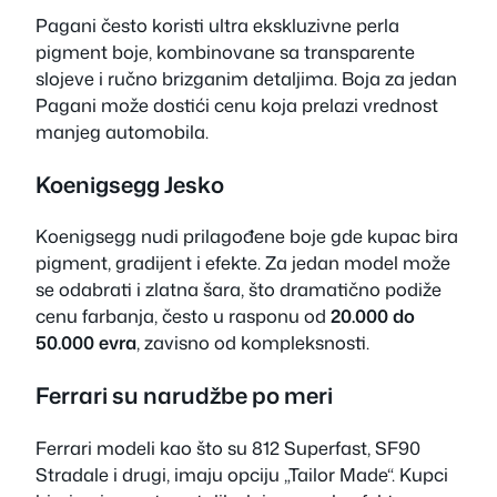
Pagani često koristi ultra ekskluzivne perla
pigment boje, kombinovane sa transparente
slojeve i ručno brizganim detaljima. Boja za jedan
Pagani može dostići cenu koja prelazi vrednost
manjeg automobila.
Koenigsegg Jesko
Koenigsegg nudi prilagođene boje gde kupac bira
pigment, gradijent i efekte. Za jedan model može
se odabrati i zlatna šara, što dramatično podiže
cenu farbanja, često u rasponu od
20.000 do
50.000 evra
, zavisno od kompleksnosti.
Ferrari su narudžbe po meri
Ferrari modeli kao što su 812 Superfast, SF90
Stradale i drugi, imaju opciju „Tailor Made“. Kupci