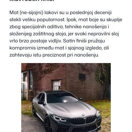
Mat (ne-sijajni) lakovi su u poslednjoj deceniji
stekli veliku popularnost. Ipak, mat boje su skuplje
zbog specijalnih aditiva, tehnike nanošenja i
složenijeg zaštitnog sloja, jer svaki nepravilni sloj
vrlo brzo postaje vidljiv. Satin finiši pružaju
kompromis između mat i sjajnog izgleda, ali
zahtevaju istu preciznost pri nanošenju.