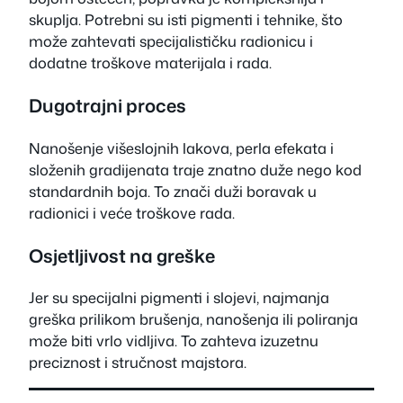
skuplja. Potrebni su isti pigmenti i tehnike, što
može zahtevati specijalističku radionicu i
dodatne troškove materijala i rada.
Dugotrajni proces
Nanošenje višeslojnih lakova, perla efekata i
složenih gradijenata traje znatno duže nego kod
standardnih boja. To znači duži boravak u
radionici i veće troškove rada.
Osjetljivost na greške
Jer su specijalni pigmenti i slojevi, najmanja
greška prilikom brušenja, nanošenja ili poliranja
može biti vrlo vidljiva. To zahteva izuzetnu
preciznost i stručnost majstora.