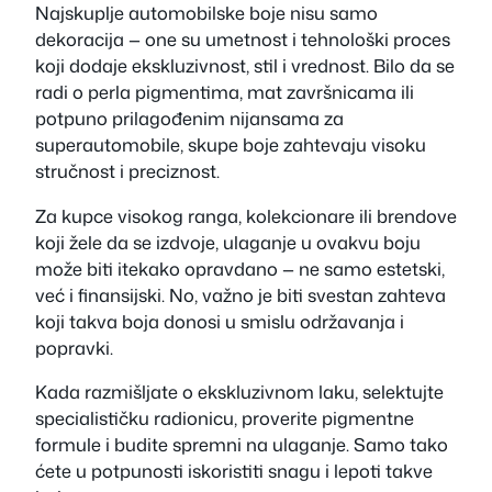
Najskuplje automobilske boje nisu samo
dekoracija — one su umetnost i tehnološki proces
koji dodaje ekskluzivnost, stil i vrednost. Bilo da se
radi o perla pigmentima, mat završnicama ili
potpuno prilagođenim nijansama za
superautomobile, skupe boje zahtevaju visoku
stručnost i preciznost.
Za kupce visokog ranga, kolekcionare ili brendove
koji žele da se izdvoje, ulaganje u ovakvu boju
može biti itekako opravdano — ne samo estetski,
već i finansijski. No, važno je biti svestan zahteva
koji takva boja donosi u smislu održavanja i
popravki.
Kada razmišljate o ekskluzivnom laku, selektujte
specialističku radionicu, proverite pigmentne
formule i budite spremni na ulaganje. Samo tako
ćete u potpunosti iskoristiti snagu i lepoti takve