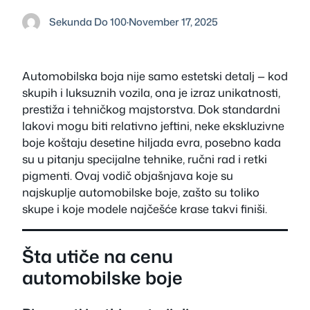
Sekunda Do 100
·
November 17, 2025
Automobilska boja nije samo estetski detalj — kod
skupih i luksuznih vozila, ona je izraz unikatnosti,
prestiža i tehničkog majstorstva. Dok standardni
lakovi mogu biti relativno jeftini, neke ekskluzivne
boje koštaju desetine hiljada evra, posebno kada
su u pitanju specijalne tehnike, ručni rad i retki
pigmenti. Ovaj vodič objašnjava koje su
najskuplje automobilske boje, zašto su toliko
skupe i koje modele najčešće krase takvi finiši.
Šta utiče na cenu
automobilske boje