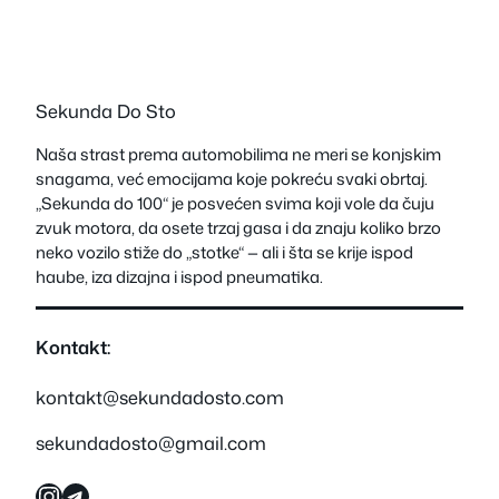
Sekunda Do Sto
Naša strast prema automobilima ne meri se konjskim
snagama, već emocijama koje pokreću svaki obrtaj.
„Sekunda do 100“ je posvećen svima koji vole da čuju
zvuk motora, da osete trzaj gasa i da znaju koliko brzo
neko vozilo stiže do „stotke“ — ali i šta se krije ispod
haube, iza dizajna i ispod pneumatika.
Kontakt:
kontakt@sekundadosto.com
sekundadosto@gmail.com
Instagram
Telegram