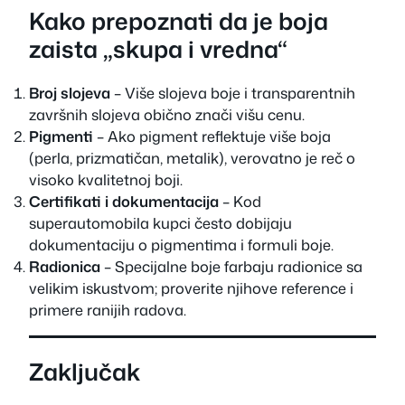
Kako prepoznati da je boja
zaista „skupa i vredna“
Broj slojeva
– Više slojeva boje i transparentnih
završnih slojeva obično znači višu cenu.
Pigmenti
– Ako pigment reflektuje više boja
(perla, prizmatičan, metalik), verovatno je reč o
visoko kvalitetnoj boji.
Certifikati i dokumentacija
– Kod
superautomobila kupci često dobijaju
dokumentaciju o pigmentima i formuli boje.
Radionica
– Specijalne boje farbaju radionice sa
velikim iskustvom; proverite njihove reference i
primere ranijih radova.
Zaključak