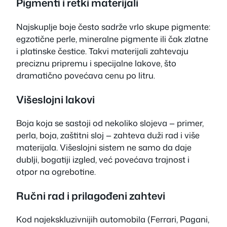
Pigmenti i retki materijali
Najskuplje boje često sadrže vrlo skupe pigmente:
egzotične perle, mineralne pigmente ili čak zlatne
i platinske čestice. Takvi materijali zahtevaju
preciznu pripremu i specijalne lakove, što
dramatično povećava cenu po litru.
Višeslojni lakovi
Boja koja se sastoji od nekoliko slojeva — primer,
perla, boja, zaštitni sloj — zahteva duži rad i više
materijala. Višeslojni sistem ne samo da daje
dublji, bogatiji izgled, već povećava trajnost i
otpor na ogrebotine.
Ručni rad i prilagođeni zahtevi
Kod najekskluzivnijih automobila (Ferrari, Pagani,