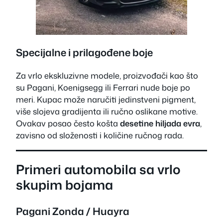
Specijalne i prilagođene boje
Za vrlo ekskluzivne modele, proizvođači kao što
su Pagani, Koenigsegg ili Ferrari nude boje po
meri. Kupac može naručiti jedinstveni pigment,
više slojeva gradijenta ili ručno oslikane motive.
Ovakav posao često košta
desetine hiljada evra
,
zavisno od složenosti i količine ručnog rada.
Primeri automobila sa vrlo
skupim bojama
Pagani Zonda / Huayra