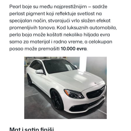
Pearl boje su među najprestižnijim — sadrže
perlast pigment koji reflektuje svetlost na
specijalan način, stvarajući vrlo složen efekat
promenljivih tonova. Kod luksuznih automobila,
perla boja može koštati nekoliko hiljada evra
samo za materijal i radno vreme, a celokupan
posao može premašiti
10.000 evra
.
Mat i satin finiši