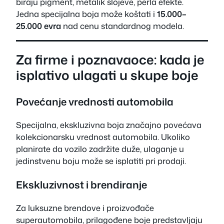
biraju pigment, metalik slojeve, perla efekte.
Jedna specijalna boja može koštati i
15.000–
25.000 evra
nad cenu standardnog modela.
Za firme i poznavaoce: kada je
isplativo ulagati u skupe boje
Povećanje vrednosti automobila
Specijalna, ekskluzivna boja značajno povećava
kolekcionarsku vrednost automobila. Ukoliko
planirate da vozilo zadržite duže, ulaganje u
jedinstvenu boju može se isplatiti pri prodaji.
Ekskluzivnost i brendiranje
Za luksuzne brendove i proizvođače
superautomobila, prilagođene boje predstavljaju