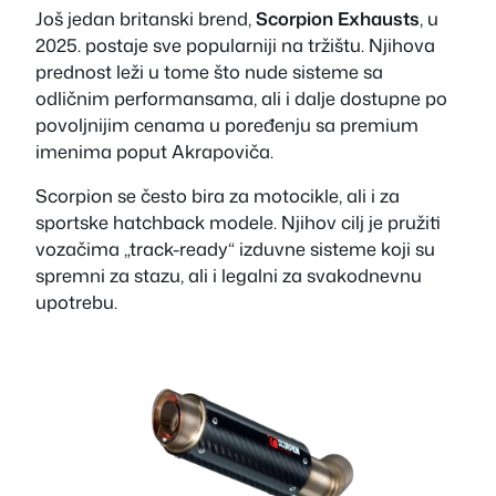
Još jedan britanski brend,
Scorpion Exhausts
, u
2025. postaje sve popularniji na tržištu. Njihova
prednost leži u tome što nude sisteme sa
odličnim performansama, ali i dalje dostupne po
povoljnijim cenama u poređenju sa premium
imenima poput Akrapoviča.
Scorpion se često bira za motocikle, ali i za
sportske hatchback modele. Njihov cilj je pružiti
vozačima „track-ready“ izduvne sisteme koji su
spremni za stazu, ali i legalni za svakodnevnu
upotrebu.