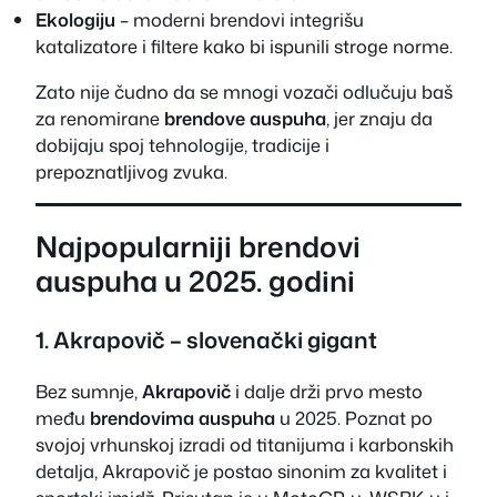
Ekologiju
– moderni brendovi integrišu
katalizatore i filtere kako bi ispunili stroge norme.
Zato nije čudno da se mnogi vozači odlučuju baš
za renomirane
brendove auspuha
, jer znaju da
dobijaju spoj tehnologije, tradicije i
prepoznatljivog zvuka.
Najpopularniji brendovi
auspuha u 2025. godini
1.
Akrapovič
– slovenački gigant
Bez sumnje,
Akrapovič
i dalje drži prvo mesto
među
brendovima auspuha
u 2025. Poznat po
svojoj vrhunskoj izradi od titanijuma i karbonskih
detalja, Akrapovič je postao sinonim za kvalitet i