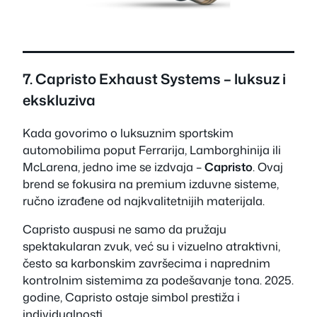
7.
Capristo Exhaust Systems
– luksuz i
ekskluziva
Kada govorimo o luksuznim sportskim
automobilima poput Ferrarija, Lamborghinija ili
McLarena, jedno ime se izdvaja –
Capristo
. Ovaj
brend se fokusira na premium izduvne sisteme,
ručno izrađene od najkvalitetnijih materijala.
Capristo auspusi ne samo da pružaju
spektakularan zvuk, već su i vizuelno atraktivni,
često sa karbonskim završecima i naprednim
kontrolnim sistemima za podešavanje tona. 2025.
godine, Capristo ostaje simbol prestiža i
individualnosti.