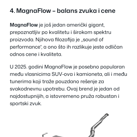
4.
MagnaFlow
– balans zvuka i cene
MagnaFlow
je još jedan američki gigant,
prepoznatljiv po kvalitetu i širokom spektru
proizvoda. Njihova filozofija je „sound of
performance“, a ono što ih razlikuje jeste odličan
odnos cene i kvaliteta.
U 2025. godini MagnaFlow je posebno popularan
među vlasnicima SUV-ova i kamioneta, ali i među
tunerima koji traže pouzdano rešenje za
svakodnevnu upotrebu. Ovaj brend je jedan od
najdostupnijih, a istovremeno pruža robustan i
sportski zvuk.