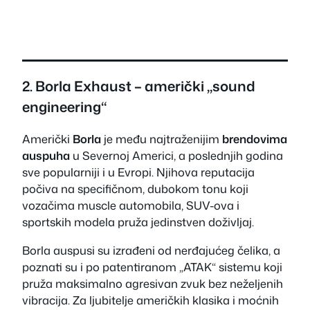
2.
Borla Exhaust
– američki „sound
engineering“
Američki
Borla
je među najtraženijim
brendovima
auspuha
u Severnoj Americi, a poslednjih godina
sve popularniji i u Evropi. Njihova reputacija
počiva na specifičnom, dubokom tonu koji
vozačima muscle automobila, SUV-ova i
sportskih modela pruža jedinstven doživljaj.
Borla auspusi su izrađeni od nerđajućeg čelika, a
poznati su i po patentiranom „ATAK“ sistemu koji
pruža maksimalno agresivan zvuk bez neželjenih
vibracija. Za ljubitelje američkih klasika i moćnih