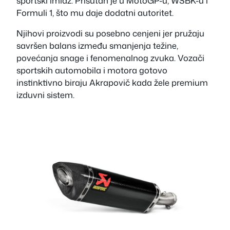
sportski imidž. Prisutan je u MotoGP-u, WSBK-u i
Formuli 1, što mu daje dodatni autoritet.
Njihovi proizvodi su posebno cenjeni jer pružaju
savršen balans između smanjenja težine,
povećanja snage i fenomenalnog zvuka. Vozači
sportskih automobila i motora gotovo
instinktivno biraju Akrapovič kada žele premium
izduvni sistem.