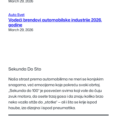
March 29, 2026
Auto Svet
Vodeći brendovi automobilske industrije 2026.
godine
March 29, 2026
Sekunda Do Sto
Naša strast prema automobilima ne meri se konjskim
snagama, već emocijama koje pokreću svaki obrtaj.
„Sekunda do 100“ je posvećen svima koji vole da čuju
zvuk motora, da osete trzaj gasa i da znaju koliko brzo
neko vozilo stiže do „stotke“ — ali i šta se krije ispod
haube, iza dizajna i ispod pneumatika.