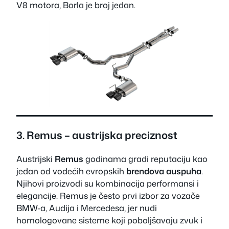
V8 motora, Borla je broj jedan.
3.
Remus
– austrijska preciznost
Austrijski
Remus
godinama gradi reputaciju kao
jedan od vodećih evropskih
brendova auspuha
.
Njihovi proizvodi su kombinacija performansi i
elegancije. Remus je često prvi izbor za vozače
BMW-a, Audija i Mercedesa, jer nudi
homologovane sisteme koji poboljšavaju zvuk i