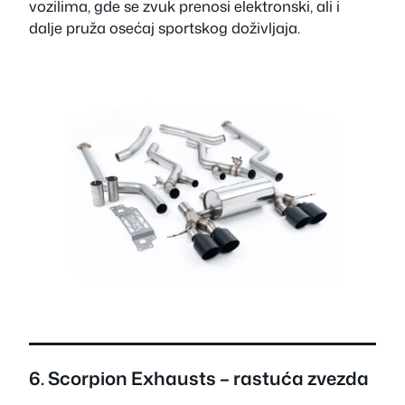
vozilima, gde se zvuk prenosi elektronski, ali i
dalje pruža osećaj sportskog doživljaja.
6.
Scorpion Exhausts
– rastuća zvezda