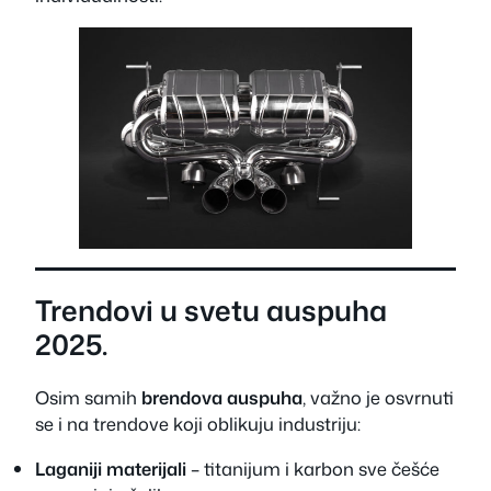
Trendovi u svetu auspuha
2025.
Osim samih
brendova auspuha
, važno je osvrnuti
se i na trendove koji oblikuju industriju:
Laganiji materijali
– titanijum i karbon sve češće