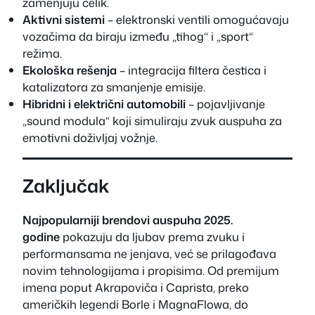
zamenjuju čelik.
Aktivni sistemi
– elektronski ventili omogućavaju
vozačima da biraju između „tihog“ i „sport“
režima.
Ekološka rešenja
– integracija filtera čestica i
katalizatora za smanjenje emisije.
Hibridni i električni automobili
– pojavljivanje
„sound modula“ koji simuliraju zvuk auspuha za
emotivni doživljaj vožnje.
Zaključak
Najpopularniji brendovi auspuha 2025.
godine
pokazuju da ljubav prema zvuku i
performansama ne jenjava, već se prilagođava
novim tehnologijama i propisima. Od premijum
imena poput Akrapoviča i Caprista, preko
američkih legendi Borle i MagnaFlowa, do