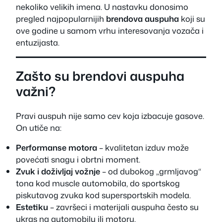
nekoliko velikih imena. U nastavku donosimo
pregled najpopularnijih
brendova auspuha
koji su
ove godine u samom vrhu interesovanja vozača i
entuzijasta.
Zašto su brendovi auspuha
važni?
Pravi auspuh nije samo cev koja izbacuje gasove.
On utiče na:
Performanse motora
– kvalitetan izduv može
povećati snagu i obrtni moment.
Zvuk i doživljaj vožnje
– od dubokog „grmljavog“
tona kod muscle automobila, do sportskog
piskutavog zvuka kod supersportskih modela.
Estetiku
– završeci i materijali auspuha često su
ukras na automobilu ili motoru.