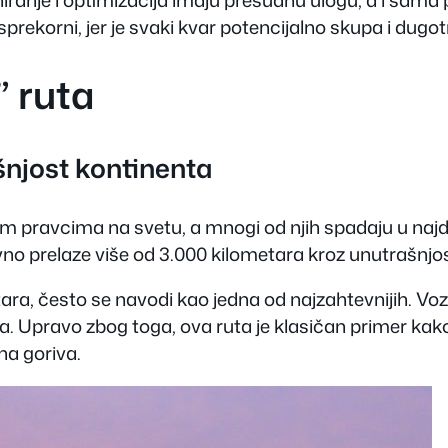
sprekorni, jer je svaki kvar potencijalno skupa i dugo
” ruta
šnjost kontinenta
im pravcima na svetu, a mnogi od njih spadaju u naj
nevno prelaze više od 3.000 kilometara kroz unutrašnjo
ara, često se navodi kao jedna od najzahtevnijih. Vo
esta. Upravo zbog toga, ova ruta je klasičan primer 
ha goriva.