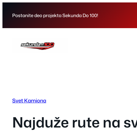
Skip
to
Postanite deo projekta Sekunda Do 100!
content
Svet Kamiona
Najduže rute na s