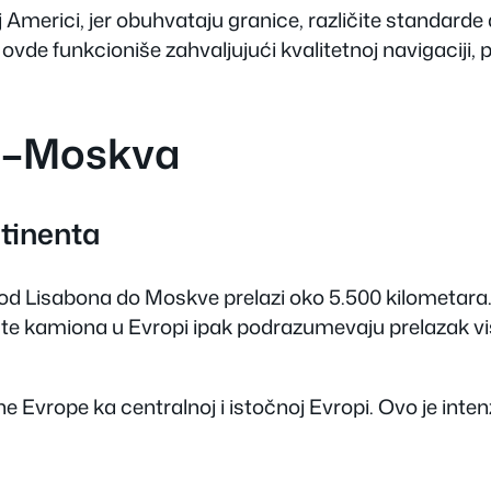
 Americi, jer obuhvataju granice, različite standard
vde funkcioniše zahvaljujući kvalitetnoj navigaciji, 
on–Moskva
tinenta
a od Lisabona do Moskve prelazi oko 5.500 kilometara.
e kamiona u Evropi ipak podrazumevaju prelazak više 
ne Evrope ka centralnoj i istočnoj Evropi. Ovo je inten