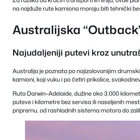
na
najduže rute kamiona
moraju biti tehnički be
Australijska “Outback
Najudaljeniji putevi kroz unutra
Australija je poznata po najizolovanijim drumsk
kamioni, koji vuku i po četiri prikolice, svakod
Ruta Darwin–Adelaide, dužine oko 3.000 kilomet
puteve i kilometre bez servisa ili naseljenih m
pripremu, od rashladnih sistema motora do zali