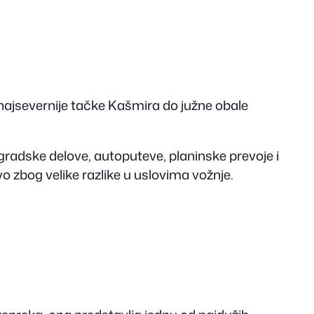
najsevernije tačke Kašmira do južne obale
 gradske delove, autoputeve, planinske prevoje i
 zbog velike razlike u uslovima vožnje.