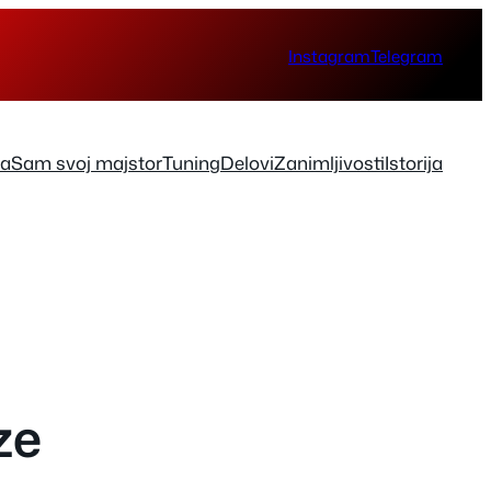
Instagram
Telegram
ka
Sam svoj majstor
Tuning
Delovi
Zanimljivosti
Istorija
ze