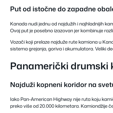
Put od istočne do zapadne oba
Kanada nudi jednu od najdužih i najhladnijih ka
Ovaj put je posebno izazovan jer kombinuje razli
Vozači koji prelaze najduže rute kamiona u Kana
sistema grejanja, goriva i akumulatora. Veliki d
Panamerički drumski 
Najduži kopneni koridor na svet
Iako Pan-American Highway nije ruta koju kamion
preko više od 20.000 kilometara. Kamiondžije č