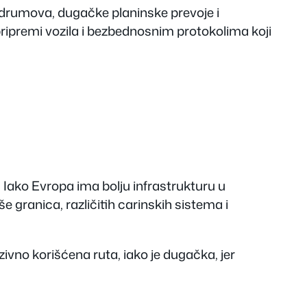
e drumova, dugačke planinske prevoje i
pripremi vozila i bezbednosnim protokolima koji
 Iako Evropa ima bolju infrastrukturu u
granica, različitih carinskih sistema i
zivno korišćena ruta, iako je dugačka, jer