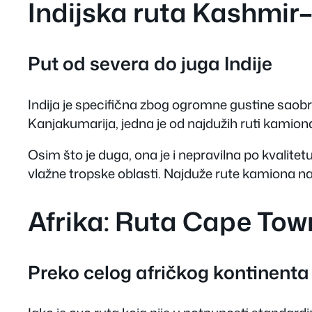
Indijska ruta Kashmi
Put od severa do juga Indije
Indija je specifična zbog ogromne gustine saobr
Kanjakumarija, jedna je od najdužih ruti kamiona 
Osim što je duga, ona je i nepravilna po kvalitet
vlažne tropske oblasti. Najduže rute kamiona na
Afrika: Ruta Cape Tow
Preko celog afričkog kontinenta