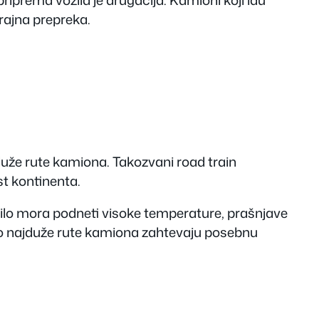
trajna prepreka.
duže rute kamiona. Takozvani road train
st kontinenta.
zilo mora podneti visoke temperature, prašnjave
kako najduže rute kamiona zahtevaju posebnu