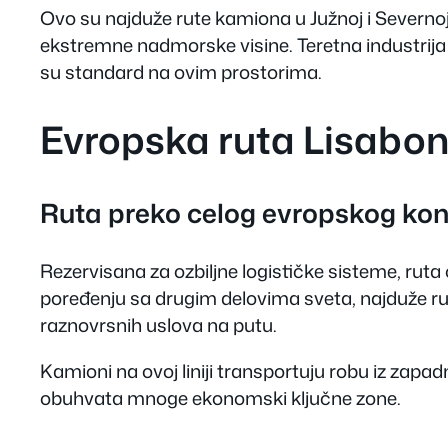
Ovo su najduže rute kamiona u Južnoj i Severnoj
ekstremne nadmorske visine. Teretna industrija o
su standard na ovim prostorima.
Evropska ruta Lisab
Ruta preko celog evropskog kon
Rezervisana za ozbiljne logističke sisteme, rut
poređenju sa drugim delovima sveta, najduže rut
raznovrsnih uslova na putu.
Kamioni na ovoj liniji transportuju robu iz zapad
obuhvata mnoge ekonomski ključne zone.