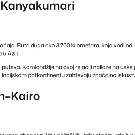
r–Kanyakumari
aćaja. Ruta duga oko 3.700 kilometara, koja vodi od 
u Aziji.
u puteva. Kamiondžije na ovoj relaciji nailaze na uske
 indijskom potkontinentu zahtevaju značajno iskustvo
n–Kairo