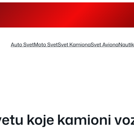
Auto Svet
Moto Svet
Svet Kamiona
Svet Aviona
Nauti
vetu koje kamioni vo