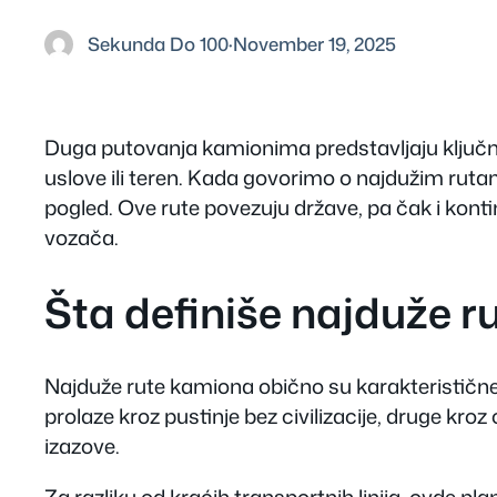
Sekunda Do 100
·
November 19, 2025
Duga putovanja kamionima predstavljaju ključni 
uslove ili teren. Kada govorimo o
najdužim rut
pogled. Ove rute povezuju države, pa čak i kontin
vozača.
Šta definiše najduže 
Najduže rute kamiona obično su karakteristične 
prolaze kroz pustinje bez civilizacije, druge kro
izazove.
Za razliku od kraćih transportnih linija, ovde pl