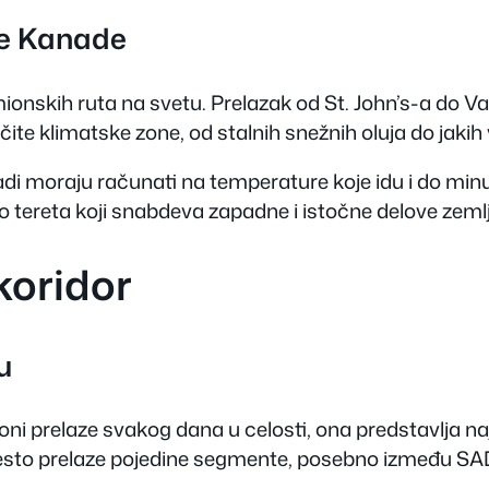
le Kanade
mionskih ruta na svetu. Prelazak od St. John’s-a do 
čite klimatske zone, od stalnih snežnih oluja do jakih
di moraju računati na temperature koje idu i do minu
eo tereta koji snabdeva zapadne i istočne delove zemlj
koridor
u
i prelaze svakog dana u celosti, ona predstavlja na
esto prelaze pojedine segmente, posebno između SAD-a