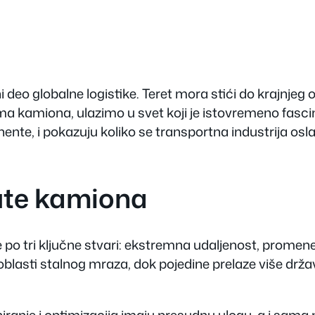
deo globalne logistike. Teret mora stići do krajnjeg 
ama kamiona
, ulazimo u svet koji je istovremeno fasci
ente, i pokazuju koliko se transportna industrija osl
rute kamiona
po tri ključne stvari: ekstremna udaljenost, promene
z oblasti stalnog mraza, dok pojedine prelaze više drž
aniranje i optimizacija imaju presudnu ulogu, a i sama 