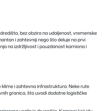
odredišta, bez obzira na udaljenost, vremenske
nantan i zahtevniji nego što deluje na prvi
anja na izdržljivost i pouzdanost kamiona i
 klime i zahtevna infrastruktura. Neke rute
avnih granica, što uvodi dodatne logističke
priprema vozila je drugačija. Kamioni koji idu