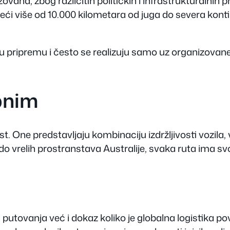
zovana, zbog različitih političkih i infrastrukturalnih
eći više od 10.000 kilometara od juga do severa kontin
nu pripremu i često se realizuju samo uz organizova
bnim
 One predstavljaju kombinaciju izdržljivosti vozila, 
do vrelih prostranstava Australije, svaka ruta ima svo
utovanja već i dokaz koliko je globalna logistika p