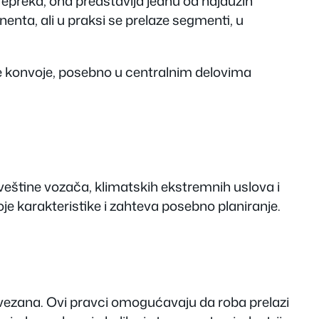
 prepreka, ona predstavlja jednu od najdužih
enta, ali u praksi se prelaze segmenti, u
ne konvoje, posebno u centralnim delovima
veštine vozača, klimatskih ekstremnih uslova i
je karakteristike i zahteva posebno planiranje.
ovezana. Ovi pravci omogućavaju da roba prelazi