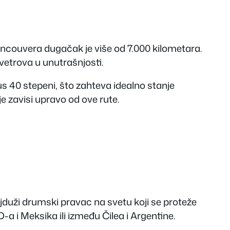
Vancouvera dugačak je više od 7.000 kilometara.
 vetrova u unutrašnjosti.
s 40 stepeni, što zahteva idealno stanje
e zavisi upravo od ove rute.
jduži drumski pravac na svetu koji se proteže
 i Meksika ili između Čilea i Argentine.