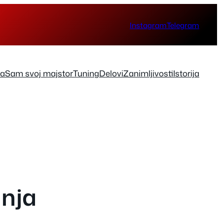
Instagram
Telegram
ka
Sam svoj majstor
Tuning
Delovi
Zanimljivosti
Istorija
anja