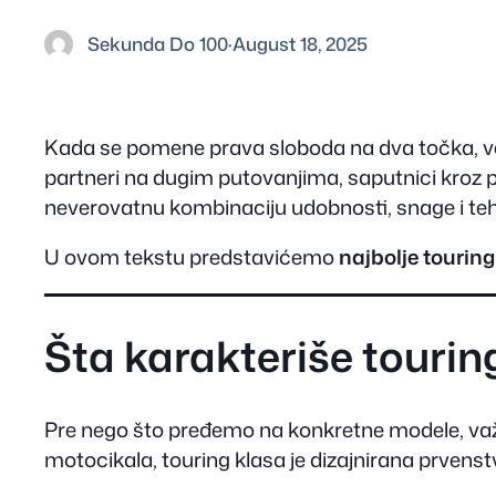
Sekunda Do 100
·
August 18, 2025
Kada se pomene prava sloboda na dva točka, v
partneri na dugim putovanjima, saputnici kroz p
neverovatnu kombinaciju udobnosti, snage i tehn
U ovom tekstu predstavićemo
najbolje tourin
Šta karakteriše touri
Pre nego što pređemo na konkretne modele, važ
motocikala, touring klasa je dizajnirana prvens