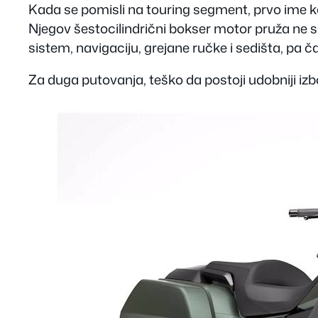
Kada se pomisli na touring segment, prvo ime 
Njegov šestocilindrični bokser motor pruža ne
sistem, navigaciju, grejane ručke i sedišta, pa
Za duga putovanja, teško da postoji udobniji izb