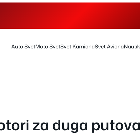
Auto Svet
Moto Svet
Svet Kamiona
Svet Aviona
Nauti
motori za duga putov