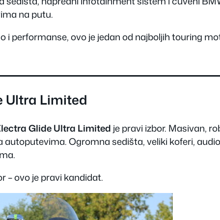
na sedišta, napredni infotainment sistem i čuveni B
vima na putu.
i performanse, ovo je jedan od najboljih touring mo
 Ultra Limited
ectra Glide Ultra Limited
je pravi izbor. Masivan, r
a autoputevima. Ogromna sedišta, veliki koferi, audi
ima.
r – ovo je pravi kandidat.