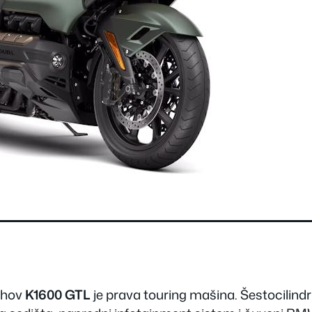
jihov
K1600 GTL
je prava touring mašina. Šestocilind