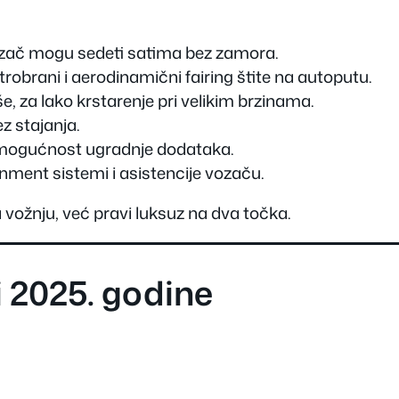
ozač mogu sedeti satima bez zamora.
etrobrani i aerodinamični fairing štite na autoputu.
, za lako krstarenje pri velikim brzinama.
z stajanja.
 i mogućnost ugradnje dodataka.
nment sistemi i asistencije vozaču.
 vožnju, već pravi luksuz na dva točka.
i 2025. godine