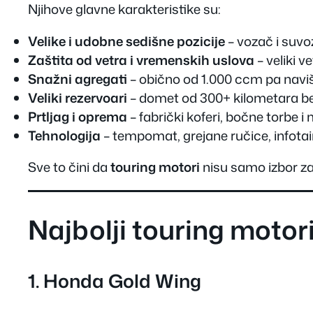
Njihove glavne karakteristike su:
Velike i udobne sedišne pozicije
– vozač i suv
Zaštita od vetra i vremenskih uslova
– veliki v
Snažni agregati
– obično od 1.000 ccm pa naviše
Veliki rezervoari
– domet od 300+ kilometara be
Prtljag i oprema
– fabrički koferi, bočne torbe
Tehnologija
– tempomat, grejane ručice, infotai
Sve to čini da
touring motori
nisu samo izbor za
Najbolji touring motor
1.
Honda Gold Wing