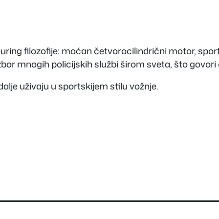
ing filozofije: moćan četvorocilindrični motor, spo
bor mnogih policijskih službi širom sveta, što govori
 dalje uživaju u sportskijem stilu vožnje.