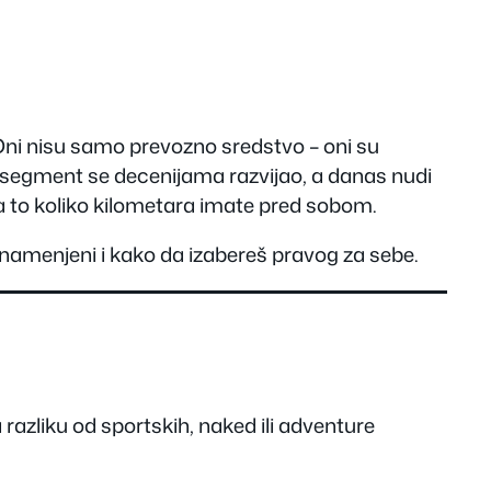
Oni nisu samo prevozno sredstvo – oni su
g segment se decenijama razvijao, a danas nudi
a to koliko kilometara imate pred sobom.
u namenjeni i kako da izabereš pravog za sebe.
razliku od sportskih, naked ili adventure