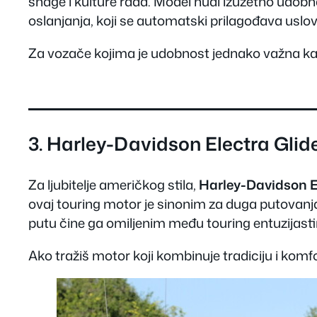
snage i kulture rada. Model nudi izuzetno udob
oslanjanja, koji se automatski prilagođava uslo
Za vozače kojima je udobnost jednako važna kao 
3.
Harley-Davidson Electra Glide
Za ljubitelje američkog stila,
Harley-Davidson El
ovaj touring motor je sinonim za duga putovanj
putu čine ga omiljenim među touring entuzijast
Ako tražiš motor koji kombinuje tradiciju i komfo