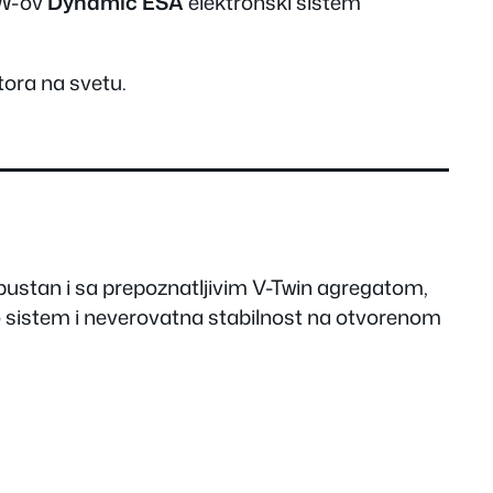
MW-ov
Dynamic ESA
elektronski sistem
tora na svetu.
obustan i sa prepoznatljivim V-Twin agregatom,
o sistem i neverovatna stabilnost na otvorenom