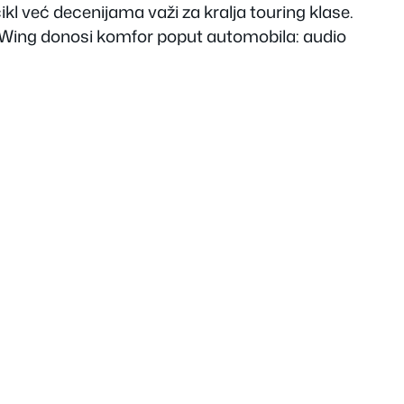
ikl već decenijama važi za kralja touring klase.
d Wing donosi komfor poput automobila: audio