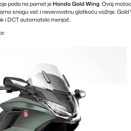
koje pada na pamet je
Honda Gold Wing
. Ovaj motoc
 samo snagu već i neverovatnu glatkoću vožnje. Gol
 čak i DCT automatski menjač.
or.