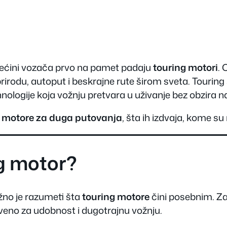
ećini vozača prvo na pamet padaju
touring motori
. 
rirodu, autoput i beskrajne rute širom sveta. Tourin
ologije koja vožnju pretvara u uživanje bez obzira n
g motore za duga putovanja
, šta ih izdvaja, kome s
ng motor?
no je razumeti šta
touring motore
čini posebnim. Za 
tveno za udobnost i dugotrajnu vožnju.