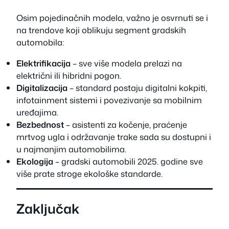
Osim pojedinačnih modela, važno je osvrnuti se i
na trendove koji oblikuju segment gradskih
automobila:
Elektrifikacija
– sve više modela prelazi na
električni ili hibridni pogon.
Digitalizacija
– standard postaju digitalni kokpiti,
infotainment sistemi i povezivanje sa mobilnim
uređajima.
Bezbednost
– asistenti za kočenje, praćenje
mrtvog ugla i održavanje trake sada su dostupni i
u najmanjim automobilima.
Ekologija
– gradski automobili 2025. godine sve
više prate stroge ekološke standarde.
Zaključak