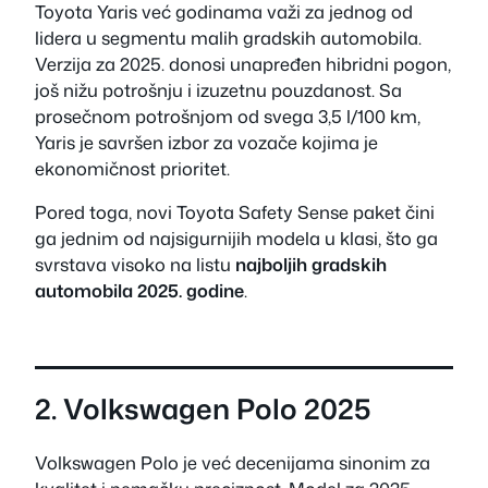
Toyota Yaris već godinama važi za jednog od
lidera u segmentu malih gradskih automobila.
Verzija za 2025. donosi unapređen hibridni pogon,
još nižu potrošnju i izuzetnu pouzdanost. Sa
prosečnom potrošnjom od svega 3,5 l/100 km,
Yaris je savršen izbor za vozače kojima je
ekonomičnost prioritet.
Pored toga, novi Toyota Safety Sense paket čini
ga jednim od najsigurnijih modela u klasi, što ga
svrstava visoko na listu
najboljih gradskih
automobila 2025. godine
.
2. Volkswagen Polo 2025
Volkswagen Polo je već decenijama sinonim za