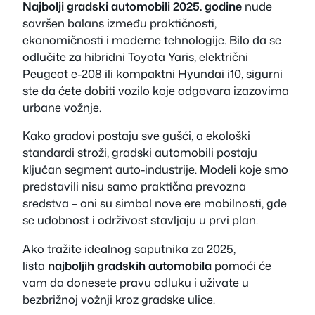
Najbolji gradski automobili 2025. godine
nude
savršen balans između praktičnosti,
ekonomičnosti i moderne tehnologije. Bilo da se
odlučite za hibridni Toyota Yaris, električni
Peugeot e-208 ili kompaktni Hyundai i10, sigurni
ste da ćete dobiti vozilo koje odgovara izazovima
urbane vožnje.
Kako gradovi postaju sve gušći, a ekološki
standardi stroži, gradski automobili postaju
ključan segment auto-industrije. Modeli koje smo
predstavili nisu samo praktična prevozna
sredstva – oni su simbol nove ere mobilnosti, gde
se udobnost i održivost stavljaju u prvi plan.
Ako tražite idealnog saputnika za 2025,
lista
najboljih gradskih automobila
pomoći će
vam da donesete pravu odluku i uživate u
bezbrižnoj vožnji kroz gradske ulice.