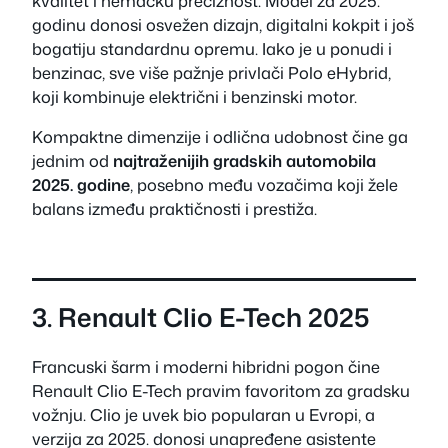
kvalitet i nemačku preciznost. Model za 2025.
godinu donosi osvežen dizajn, digitalni kokpit i još
bogatiju standardnu opremu. Iako je u ponudi i
benzinac, sve više pažnje privlači Polo eHybrid,
koji kombinuje električni i benzinski motor.
Kompaktne dimenzije i odlična udobnost čine ga
jednim od
najtraženijih gradskih automobila
2025. godine
, posebno među vozačima koji žele
balans između praktičnosti i prestiža.
3. Renault Clio E-Tech 2025
Francuski šarm i moderni hibridni pogon čine
Renault Clio E-Tech pravim favoritom za gradsku
vožnju. Clio je uvek bio popularan u Evropi, a
verzija za 2025. donosi unapređene asistente