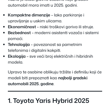
automobil mora imati u 2025. godini.
Kompaktne dimenzije
– lako parkiranje i
upravljanje u uskim ulicama.
Ekonomičnost
– niski troškovi goriva ili struje.
Bezbednost
– moderni asistenti vozača i sistemi
pomoći.
Tehnologija
– povezanost sa pametnim
telefonima i digitalni kokpiti.
Ekologija
– sve veći broj električnih i hibridnih
modela.
Upravo te osobine oblikuju tržište i definišu koji će
modeli biti prepoznati kao
najbolji gradski
automobili 2025. godine
.
1. Toyota Yaris Hybrid 2025