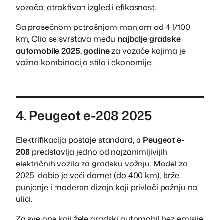
vozača, atraktivan izgled i efikasnost.
Sa prosečnom potrošnjom manjom od 4 l/100
km, Clio se svrstava među
najbolje gradske
automobile 2025. godine
za vozače kojima je
važna kombinacija stila i ekonomije.
4. Peugeot e-208 2025
Elektrifikacija postaje standard, a
Peugeot e-
208
predstavlja jedno od najzanimljivijih
električnih vozila za gradsku vožnju. Model za
2025. dobio je veći domet (do 400 km), brže
punjenje i moderan dizajn koji privlači pažnju na
ulici.
Za sve one koji žele gradski automobil bez emisije