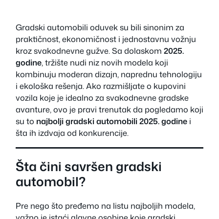
Gradski automobili oduvek su bili sinonim za
praktičnost, ekonomičnost i jednostavnu vožnju
kroz svakodnevne gužve. Sa dolaskom
2025.
godine
, tržište nudi niz novih modela koji
kombinuju moderan dizajn, naprednu tehnologiju
i ekološka rešenja. Ako razmišljate o kupovini
vozila koje je idealno za svakodnevne gradske
avanture, ovo je pravi trenutak da pogledamo koji
su to
najbolji gradski automobili 2025. godine
i
šta ih izdvaja od konkurencije.
Šta čini savršen gradski
automobil?
Pre nego što pređemo na listu najboljih modela,
važno je istaći glavne osobine koje gradski