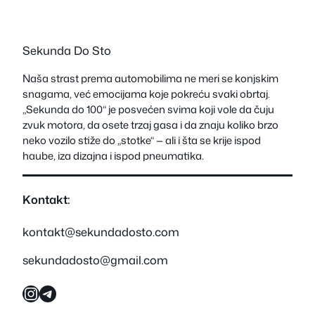
Sekunda Do Sto
Naša strast prema automobilima ne meri se konjskim
snagama, već emocijama koje pokreću svaki obrtaj.
„Sekunda do 100“ je posvećen svima koji vole da čuju
zvuk motora, da osete trzaj gasa i da znaju koliko brzo
neko vozilo stiže do „stotke“ — ali i šta se krije ispod
haube, iza dizajna i ispod pneumatika.
Kontakt:
kontakt@sekundadosto.com
sekundadosto@gmail.com
Instagram
Telegram