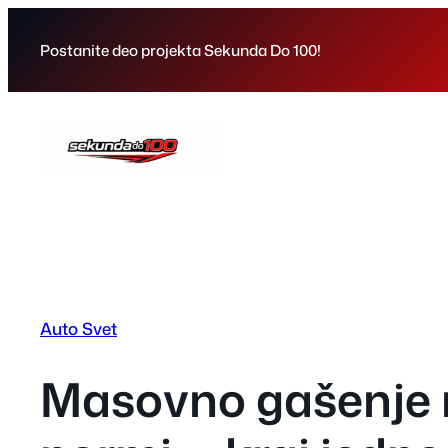
Skip
to
Postanite deo projekta Sekunda Do 100!
content
Auto Svet
Masovno gašenje 