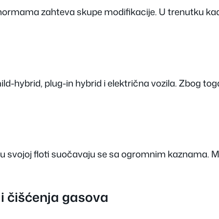
mama zahteva skupe modifikacije. U trenutku kada ind
mild-hybrid, plug-in hybrid i električna vozila. Zbog
u svojoj floti suočavaju se sa ogromnim kaznama. Ma
 i čišćenja gasova