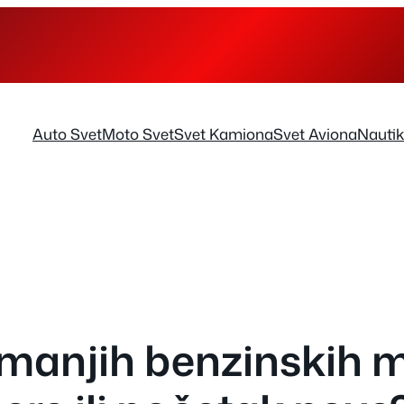
Auto Svet
Moto Svet
Svet Kamiona
Svet Aviona
Nauti
manjih benzinskih 