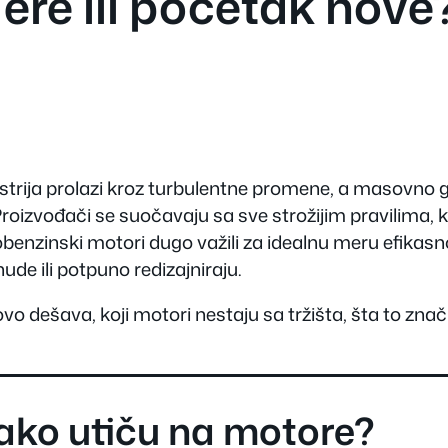
 ere ili početak nove
ustrija prolazi kroz turbulentne promene, a masovn
Proizvođači se suočavaju sa sve strožijim pravilima
obenzinski motori dugo važili za idealnu meru efikas
de ili potpuno redizajniraju.
vo dešava, koji motori nestaju sa tržišta, šta to zna
ako utiču na motore?