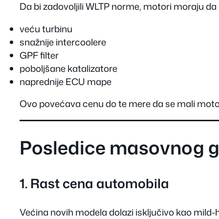
Da bi zadovoljili WLTP norme, motori moraju da 
veću turbinu
snažnije intercoolere
GPF filter
poboljšane katalizatore
naprednije ECU mape
Ovo povećava cenu do te mere da se mali motori
Posledice masovnog ga
1. Rast cena automobila
Većina novih modela dolazi isključivo kao mild-hy