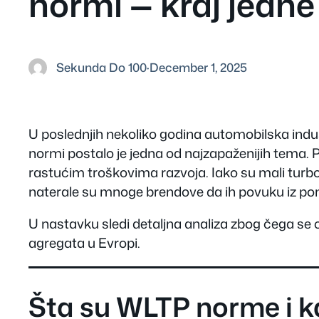
normi — kraj jedne
Sekunda Do 100
·
December 1, 2025
U poslednjih nekoliko godina automobilska ind
normi postalo je jedna od najzapaženijih tema. 
rastućim troškovima razvoja. Iako su mali turb
naterale su mnoge brendove da ih povuku iz ponu
U nastavku sledi detaljna analiza zbog čega se o
agregata u Evropi.
Šta su WLTP norme i k