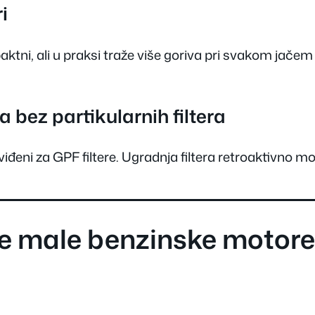
i
ktni, ali u praksi traže više goriva pri svakom jačem u
a bez partikularnih filtera
viđeni za GPF filtere. Ugradnja filtera retroaktivno m
se male benzinske motor