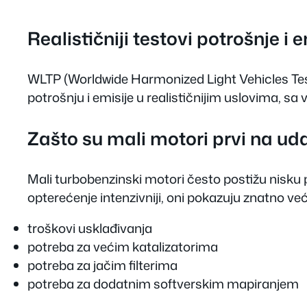
Realističniji testovi potrošnje i 
WLTP (Worldwide Harmonized Light Vehicles Tes
potrošnju i emisije u realističnijim uslovima, s
Zašto su mali motori prvi na ud
Mali turbobenzinski motori često postižu nisku 
opterećenje intenzivniji, oni pokazuju znatno 
troškovi usklađivanja
potreba za većim katalizatorima
potreba za jačim filterima
potreba za dodatnim softverskim mapiranjem