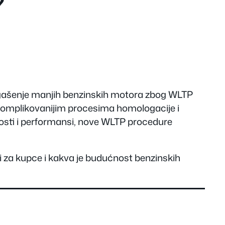
?
o gašenje manjih benzinskih motora zbog WLTP
, komplikovanijim procesima homologacije i
nosti i performansi, nove WLTP procedure
či za kupce i kakva je budućnost benzinskih