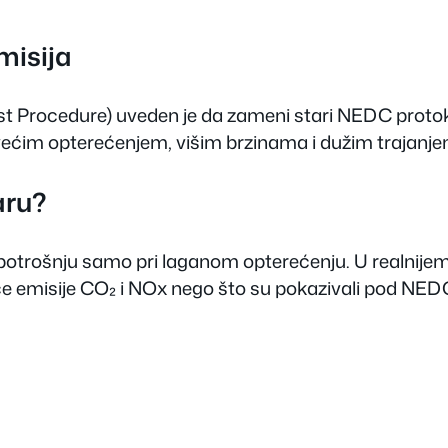
emisija
t Procedure) uveden je da zameni stari NEDC protoko
a većim opterećenjem, višim brzinama i dužim trajanje
aru?
potrošnju samo pri laganom opterećenju. U realnijem
veće emisije CO₂ i NOx nego što su pokazivali pod N