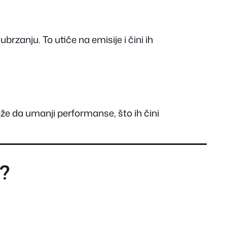
brzanju. To utiče na emisije i čini ih
ože da umanji performanse, što ih čini
e?