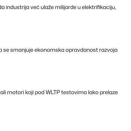
ustrija već ulaže milijarde u elektrifikaciju,
 toga se smanjuje ekonomska opravdanost razvoja
li motori koji pod WLTP testovima lako prelaze