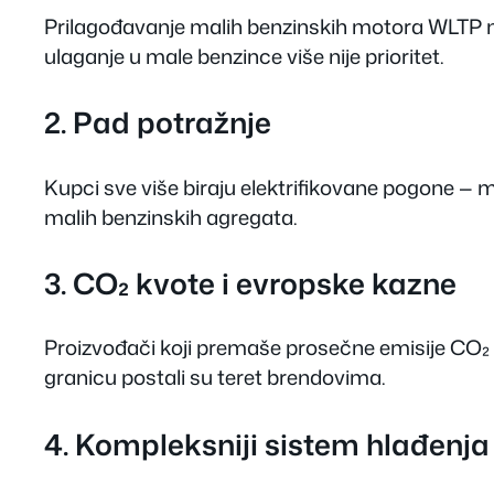
Prilagođavanje malih benzinskih motora WLTP nor
ulaganje u male benzince više nije prioritet.
2. Pad potražnje
Kupci sve više biraju elektrifikovane pogone — 
malih benzinskih agregata.
3. CO₂ kvote i evropske kazne
Proizvođači koji premaše prosečne emisije CO₂ 
granicu postali su teret brendovima.
4. Kompleksniji sistem hlađenja