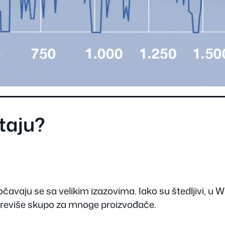
taju?
uočavaju se sa velikim izazovima. Iako su štedljivi, u 
 previše skupo za mnoge proizvođače.