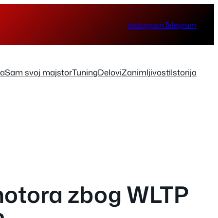
Instagram
Telegram
ka
Sam svoj majstor
Tuning
Delovi
Zanimljivosti
Istorija
motora zbog WLTP