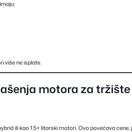
imaju:
 više ne isplate.
šenja motora za tržište
brid ili kao 1.5+ litarski motori. Ovo povećava cene, j