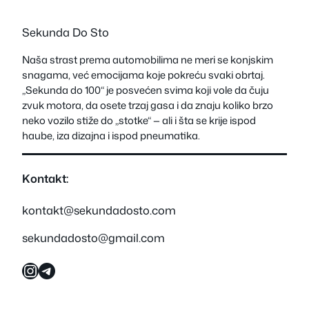
Sekunda Do Sto
Naša strast prema automobilima ne meri se konjskim
snagama, već emocijama koje pokreću svaki obrtaj.
„Sekunda do 100“ je posvećen svima koji vole da čuju
zvuk motora, da osete trzaj gasa i da znaju koliko brzo
neko vozilo stiže do „stotke“ — ali i šta se krije ispod
haube, iza dizajna i ispod pneumatika.
Kontakt:
kontakt@sekundadosto.com
sekundadosto@gmail.com
Instagram
Telegram