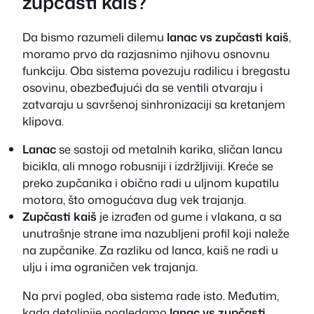
zupčasti kaiš?
Da bismo razumeli dilemu
lanac vs zupčasti kaiš
,
moramo prvo da razjasnimo njihovu osnovnu
funkciju. Oba sistema povezuju radilicu i bregastu
osovinu, obezbeđujući da se ventili otvaraju i
zatvaraju u savršenoj sinhronizaciji sa kretanjem
klipova.
Lanac
se sastoji od metalnih karika, sličan lancu
bicikla, ali mnogo robusniji i izdržljiviji. Kreće se
preko zupčanika i obično radi u uljnom kupatilu
motora, što omogućava dug vek trajanja.
Zupčasti kaiš
je izrađen od gume i vlakana, a sa
unutrašnje strane ima nazubljeni profil koji naleže
na zupčanike. Za razliku od lanca, kaiš ne radi u
ulju i ima ograničen vek trajanja.
Na prvi pogled, oba sistema rade isto. Međutim,
kada detaljnije pogledamo
lanac vs zupčasti