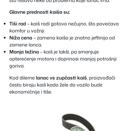
što rešava neke od problema koje lanac ima.
Glavne prednosti kaiša su:
Tiši rad
– kaiš radi gotovo nečujno, što povećava
komfor u vožnji.
Niža cena
– zamena kaiša je znatno jeftinija od
zamene lanca.
Manja težina
– kaiš je lakši, pa smanjuje
opterećenje motora i doprinosi manjoj potrošnji
goriva.
Kod dileme
lanac vs zupčasti kaiš
, proizvođači
često biraju kaiš kada žele da vozilo bude
ekonomičnije i tiše.