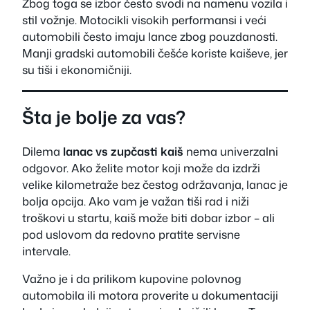
Zbog toga se izbor često svodi na namenu vozila i
stil vožnje. Motocikli visokih performansi i veći
automobili često imaju lance zbog pouzdanosti.
Manji gradski automobili češće koriste kaiševe, jer
su tiši i ekonomičniji.
Šta je bolje za vas?
Dilema
lanac vs zupčasti kaiš
nema univerzalni
odgovor. Ako želite motor koji može da izdrži
velike kilometraže bez čestog održavanja, lanac je
bolja opcija. Ako vam je važan tiši rad i niži
troškovi u startu, kaiš može biti dobar izbor – ali
pod uslovom da redovno pratite servisne
intervale.
Važno je i da prilikom kupovine polovnog
automobila ili motora proverite u dokumentaciji