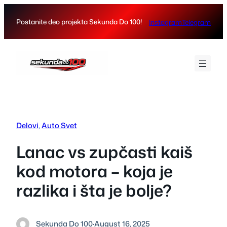
Skip
to
Postanite deo projekta Sekunda Do 100!
Instagram
Telegram
content
Delovi
, 
Auto Svet
Lanac vs zupčasti kaiš
kod motora – koja je
razlika i šta je bolje?
Sekunda Do 100
·
August 16, 2025