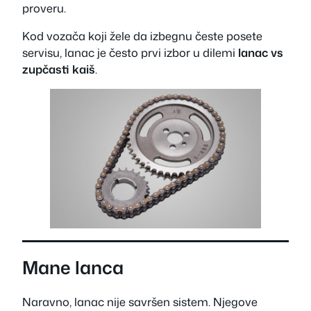
proveru.
Kod vozača koji žele da izbegnu česte posete
servisu, lanac je često prvi izbor u dilemi
lanac vs
zupčasti kaiš
.
Mane lanca
Naravno, lanac nije savršen sistem. Njegove