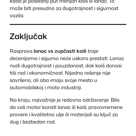
kada je poslednji put menjan kaiš ili lanac. To
može biti presudno za dugotrajnost i sigurnost
vozila.
Zaključak
Rasprava
lanac vs zupčasti kaiš
traje
decenijama i sigurno neće uskoro prestati. Lanac
nudi dugotrajnost i pouzdanost, dok kaiš donosi
tiši rad i ekonomičnost. Nijedno rešenje nije
savršeno, ali oba imaju svoje mesto u
automobilskoj i moto industriji.
Na kraju, najvažnije je redovno održavanje. Bilo
da vaš motor koristi lanac ili kaiš, pravovremene
provere i kvalitetno ulje ili materijali su ključ za
dug i bezbedan rad.