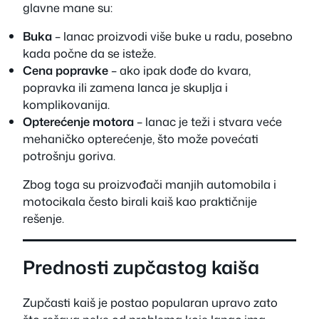
glavne mane su:
Buka
– lanac proizvodi više buke u radu, posebno
kada počne da se isteže.
Cena popravke
– ako ipak dođe do kvara,
popravka ili zamena lanca je skuplja i
komplikovanija.
Opterećenje motora
– lanac je teži i stvara veće
mehaničko opterećenje, što može povećati
potrošnju goriva.
Zbog toga su proizvođači manjih automobila i
motocikala često birali kaiš kao praktičnije
rešenje.
Prednosti zupčastog kaiša
Zupčasti kaiš je postao popularan upravo zato