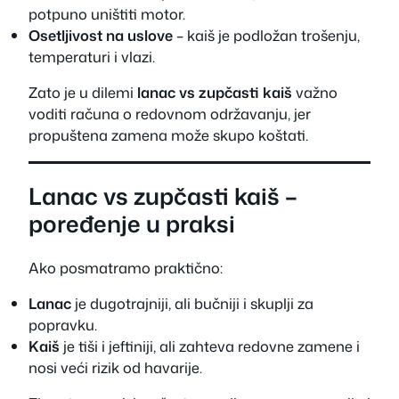
potpuno uništiti motor.
Osetljivost na uslove
– kaiš je podložan trošenju,
temperaturi i vlazi.
Zato je u dilemi
lanac vs zupčasti kaiš
važno
voditi računa o redovnom održavanju, jer
propuštena zamena može skupo koštati.
Lanac vs zupčasti kaiš –
poređenje u praksi
Ako posmatramo praktično:
Lanac
je dugotrajniji, ali bučniji i skuplji za
popravku.
Kaiš
je tiši i jeftiniji, ali zahteva redovne zamene i
nosi veći rizik od havarije.