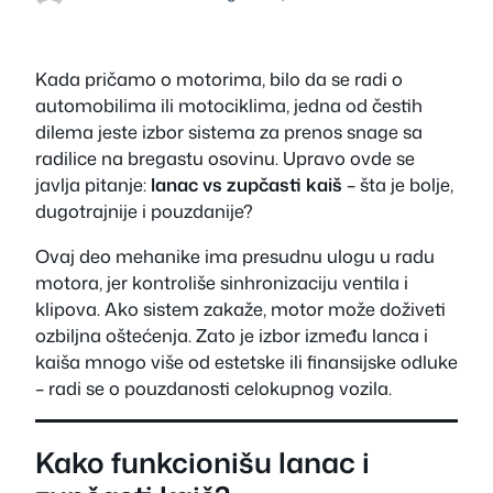
Kada pričamo o motorima, bilo da se radi o
automobilima ili motociklima, jedna od čestih
dilema jeste izbor sistema za prenos snage sa
radilice na bregastu osovinu. Upravo ovde se
javlja pitanje:
lanac vs zupčasti kaiš
– šta je bolje,
dugotrajnije i pouzdanije?
Ovaj deo mehanike ima presudnu ulogu u radu
motora, jer kontroliše sinhronizaciju ventila i
klipova. Ako sistem zakaže, motor može doživeti
ozbiljna oštećenja. Zato je izbor između lanca i
kaiša mnogo više od estetske ili finansijske odluke
– radi se o pouzdanosti celokupnog vozila.
Kako funkcionišu lanac i