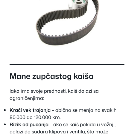
Mane zupčastog kaiša
Iako ima svoje prednosti, kaiš dolazi sa
ograničenjima:
Kraći vek trajanja
– obično se menja na svakih
80.000 do 120.000 km.
Rizik od pucanja
– ako se kaiš pokida u vožnji,
dolazi do sudara klipova i ventila, što može