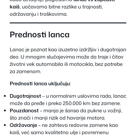
kaiš
, uočavamo bitne razlike u trajnosti,
održavanju i troškovima.
Prednosti lanca
Lanac je poznat kao izuzetno izdržljiv i dugotrajan
deo. U mnogim slučajevima može da traje i čitav
životni vek automobila ili motocikla, bez potrebe
za zamenom.
Prednosti lanca uključuju:
Dugotrajnost
– u normalnim uslovima rada, lanac
može da pređe i preko 250.000 km bez zamene.
Pouzdanost
– manja je šansa da pukne u vožnji,
što znači i manji rizik od havarije motora.
Održavanje
– ne zahteva redovne zamene kao
kaiš, već samo kvalitetno ulje i povremenu