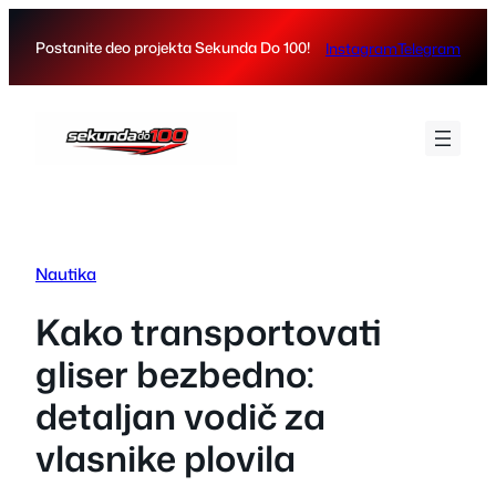
Skip
to
Postanite deo projekta Sekunda Do 100!
Instagram
Telegram
content
Nautika
Kako transportovati
gliser bezbedno:
detaljan vodič za
vlasnike plovila