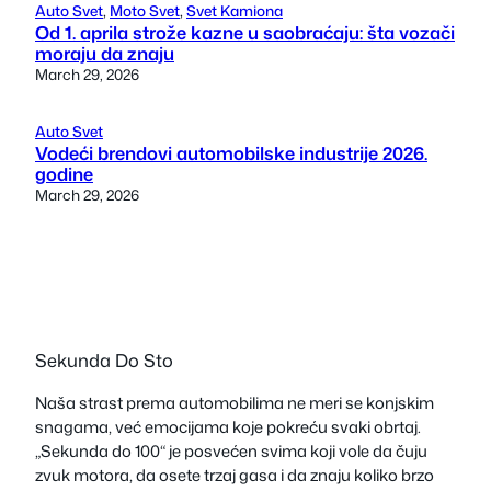
Auto Svet
, 
Moto Svet
, 
Svet Kamiona
Od 1. aprila strože kazne u saobraćaju: šta vozači
moraju da znaju
March 29, 2026
Auto Svet
Vodeći brendovi automobilske industrije 2026.
godine
March 29, 2026
Sekunda Do Sto
Naša strast prema automobilima ne meri se konjskim
snagama, već emocijama koje pokreću svaki obrtaj.
„Sekunda do 100“ je posvećen svima koji vole da čuju
zvuk motora, da osete trzaj gasa i da znaju koliko brzo