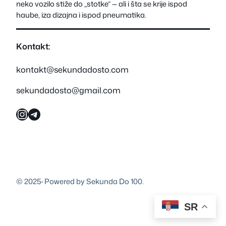
neko vozilo stiže do „stotke“ — ali i šta se krije ispod
haube, iza dizajna i ispod pneumatika.
Kontakt:
kontakt@sekundadosto.com
sekundadosto@gmail.com
Instagram
Telegram
© 2025
·
Powered by Sekunda Do 100.
SR