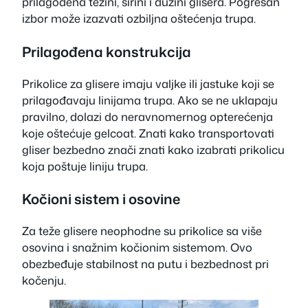
prilagođena težini, širini i dužini glisera. Pogrešan
izbor može izazvati ozbiljna oštećenja trupa.
Prilagođena konstrukcija
Prikolice za glisere imaju valjke ili jastuke koji se
prilagođavaju linijama trupa. Ako se ne uklapaju
pravilno, dolazi do neravnomernog opterećenja
koje oštećuje gelcoat. Znati kako transportovati
gliser bezbedno znači znati kako izabrati prikolicu
koja poštuje liniju trupa.
Kočioni sistem i osovine
Za teže glisere neophodne su prikolice sa više
osovina i snažnim kočionim sistemom. Ovo
obezbeđuje stabilnost na putu i bezbednost pri
kočenju.