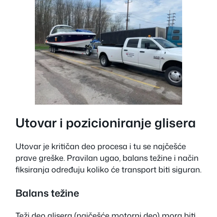
Utovar i pozicioniranje glisera
Utovar je kritičan deo procesa i tu se najčešće
prave greške. Pravilan ugao, balans težine i način
fiksiranja određuju koliko će transport biti siguran.
Balans težine
Teži deo glisera (najčešće motorni deo) mora biti