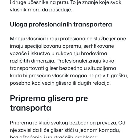
i druge učesnike na putu. To je znanje koje svaki
vlasnik mora da poseduje.
Uloga profesionalnih transportera
Mnogi vlasnici biraju profesionalne službe jer one
imaju specijalizovanu opremu, sertifikovane
vozače i iskustvo u rukovanju brodovima
različitih dimenzija. Profesionalci znaju kako
transportovati gliser bezbedno u situacijama
kada bi prosečan vlasnik mogao napraviti grešku,
posebno kod većih glisera ili dugih relacija.
Priprema glisera pre
transporta
Priprema je ključ svakog bezbednog prevoza. Od
nje zavisi da li će gliser stići u jednom komadu,
bez oštećenja i unutrašnjih problema.