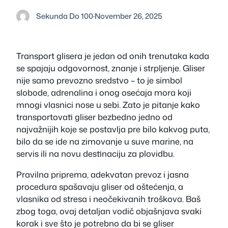
Sekunda Do 100
·
November 26, 2025
Transport glisera je jedan od onih trenutaka kada
se spajaju odgovornost, znanje i strpljenje. Gliser
nije samo prevozno sredstvo – to je simbol
slobode, adrenalina i onog osećaja mora koji
mnogi vlasnici nose u sebi. Zato je pitanje kako
transportovati gliser bezbedno jedno od
najvažnijih koje se postavlja pre bilo kakvog puta,
bilo da se ide na zimovanje u suve marine, na
servis ili na novu destinaciju za plovidbu.
Pravilna priprema, adekvatan prevoz i jasna
procedura spašavaju gliser od oštećenja, a
vlasnika od stresa i neočekivanih troškova. Baš
zbog toga, ovaj detaljan vodič objašnjava svaki
korak i sve što je potrebno da bi se gliser