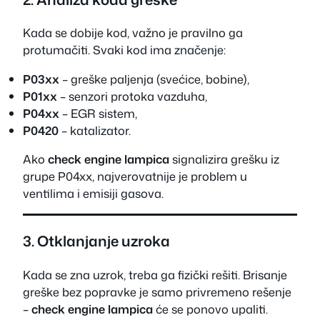
Kada se dobije kod, važno je pravilno ga
protumačiti. Svaki kod ima značenje:
P03xx
– greške paljenja (svećice, bobine),
P01xx
– senzori protoka vazduha,
P04xx
– EGR sistem,
P0420
– katalizator.
Ako
check engine lampica
signalizira grešku iz
grupe P04xx, najverovatnije je problem u
ventilima i emisiji gasova.
3. Otklanjanje uzroka
Kada se zna uzrok, treba ga fizički rešiti. Brisanje
greške bez popravke je samo privremeno rešenje
–
check engine lampica
će se ponovo upaliti.