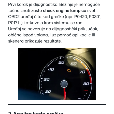
Prvi korak je dijagnostika. Bez nje je nemoguće
tačno znati zašto
check engine lampica
svetli.
OBD2 uređaj čita kod greške (npr. P0420, P0301,
P0171…) i otkriva o kom sistemu se radi.
Uređaj se povezuje na dijagnostički priključak,
obično ispod volana, i uz pomoć aplikacije ili
skenera prikazuje rezultate.
2. Analiza koda greške