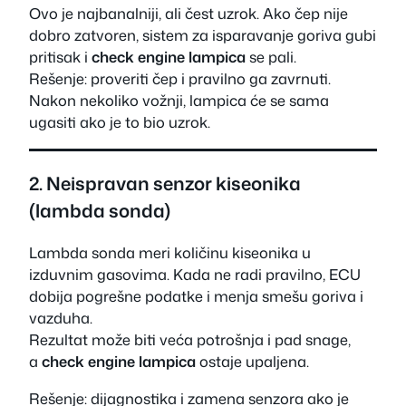
Ovo je najbanalniji, ali čest uzrok. Ako čep nije
dobro zatvoren, sistem za isparavanje goriva gubi
pritisak i
check engine lampica
se pali.
Rešenje: proveriti čep i pravilno ga zavrnuti.
Nakon nekoliko vožnji, lampica će se sama
ugasiti ako je to bio uzrok.
2. Neispravan senzor kiseonika
(lambda sonda)
Lambda sonda meri količinu kiseonika u
izduvnim gasovima. Kada ne radi pravilno, ECU
dobija pogrešne podatke i menja smešu goriva i
vazduha.
Rezultat može biti veća potrošnja i pad snage,
a
check engine lampica
ostaje upaljena.
Rešenje: dijagnostika i zamena senzora ako je