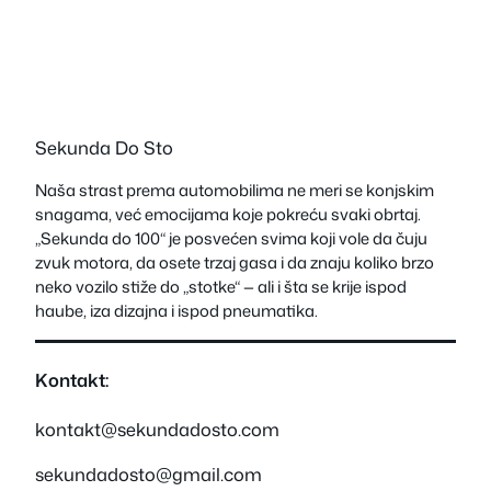
Sekunda Do Sto
Naša strast prema automobilima ne meri se konjskim
snagama, već emocijama koje pokreću svaki obrtaj.
„Sekunda do 100“ je posvećen svima koji vole da čuju
zvuk motora, da osete trzaj gasa i da znaju koliko brzo
neko vozilo stiže do „stotke“ — ali i šta se krije ispod
haube, iza dizajna i ispod pneumatika.
Kontakt:
kontakt@sekundadosto.com
sekundadosto@gmail.com