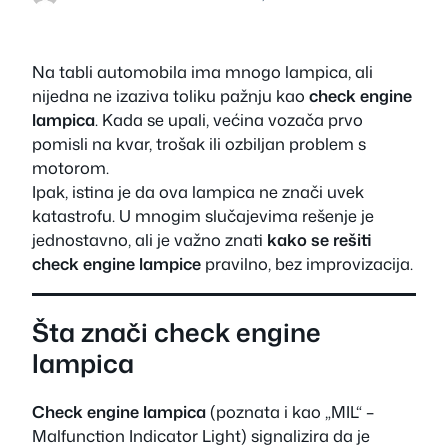
Na tabli automobila ima mnogo lampica, ali
nijedna ne izaziva toliku pažnju kao
check engine
lampica
. Kada se upali, većina vozača prvo
pomisli na kvar, trošak ili ozbiljan problem s
motorom.
Ipak, istina je da ova lampica ne znači uvek
katastrofu. U mnogim slučajevima rešenje je
jednostavno, ali je važno znati
kako se rešiti
check engine lampice
pravilno, bez improvizacija.
Šta znači check engine
lampica
Check engine lampica
(poznata i kao „MIL“ –
Malfunction Indicator Light) signalizira da je