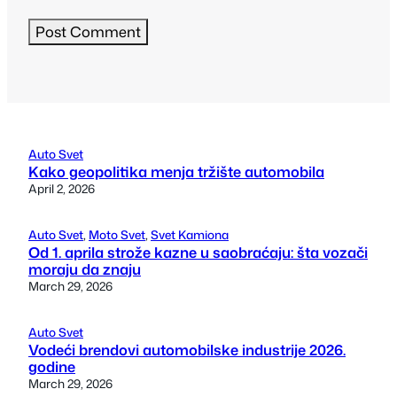
Auto Svet
Kako geopolitika menja tržište automobila
April 2, 2026
Auto Svet
, 
Moto Svet
, 
Svet Kamiona
Od 1. aprila strože kazne u saobraćaju: šta vozači
moraju da znaju
March 29, 2026
Auto Svet
Vodeći brendovi automobilske industrije 2026.
godine
March 29, 2026