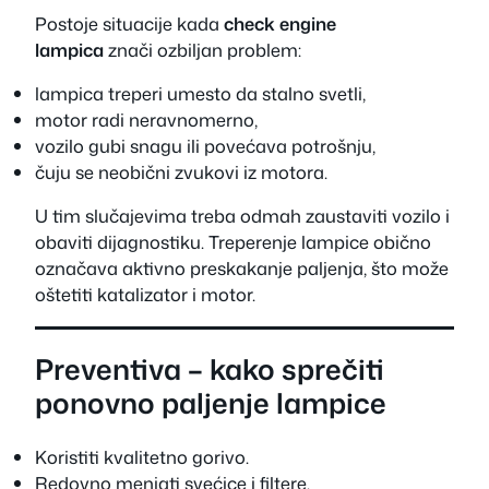
Postoje situacije kada
check engine
lampica
znači ozbiljan problem:
lampica treperi umesto da stalno svetli,
motor radi neravnomerno,
vozilo gubi snagu ili povećava potrošnju,
čuju se neobični zvukovi iz motora.
U tim slučajevima treba odmah zaustaviti vozilo i
obaviti dijagnostiku. Treperenje lampice obično
označava aktivno preskakanje paljenja, što može
oštetiti katalizator i motor.
Preventiva – kako sprečiti
ponovno paljenje lampice
Koristiti kvalitetno gorivo.
Redovno menjati svećice i filtere.