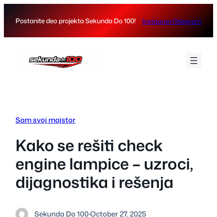
Skip
to
Postanite deo projekta Sekunda Do 100!
Instagram
Telegram
content
Sam svoj majstor
Kako se rešiti check
engine lampice – uzroci,
dijagnostika i rešenja
Sekunda Do 100
·
October 27, 2025