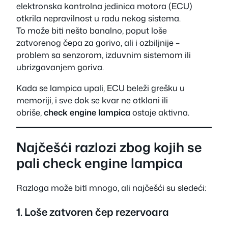
elektronska kontrolna jedinica motora (ECU)
otkrila nepravilnost u radu nekog sistema.
To može biti nešto banalno, poput loše
zatvorenog čepa za gorivo, ali i ozbiljnije –
problem sa senzorom, izduvnim sistemom ili
ubrizgavanjem goriva.
Kada se lampica upali, ECU beleži grešku u
memoriji, i sve dok se kvar ne otkloni ili
obriše,
check engine lampica
ostaje aktivna.
Najčešći razlozi zbog kojih se
pali check engine lampica
Razloga može biti mnogo, ali najčešći su sledeći:
1. Loše zatvoren čep rezervoara