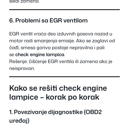
sledi zamena.
6. Problemi sa EGR ventilom
EGR ventil vraća deo izduvnih gasova nazad u
motor radi smanjenja emisije. Ako se zaglavi od
čađi, smesa goriva postaje nepravilna i pali
se
check engine lampica
.
Rešenje: čišćenje EGR ventila ili zamena ako je
neispravan.
Kako se rešiti check engine
lampice – korak po korak
1. Povezivanje dijagnostike (OBD2
uređaj)