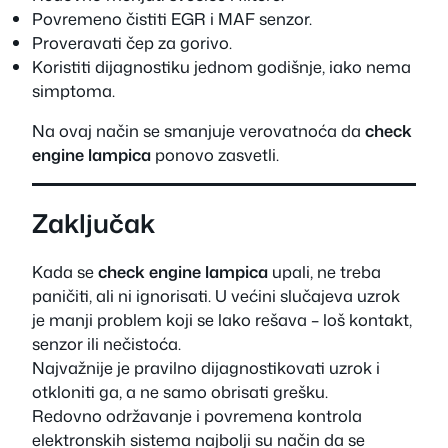
Povremeno čistiti EGR i MAF senzor.
Proveravati čep za gorivo.
Koristiti dijagnostiku jednom godišnje, iako nema
simptoma.
Na ovaj način se smanjuje verovatnoća da
check
engine lampica
ponovo zasvetli.
Zaključak
Kada se
check engine lampica
upali, ne treba
paničiti, ali ni ignorisati. U većini slučajeva uzrok
je manji problem koji se lako rešava – loš kontakt,
senzor ili nečistoća.
Najvažnije je pravilno dijagnostikovati uzrok i
otkloniti ga, a ne samo obrisati grešku.
Redovno održavanje i povremena kontrola
elektronskih sistema najbolji su način da se