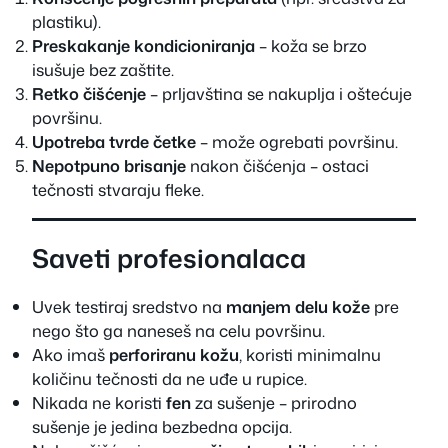
plastiku).
Preskakanje kondicioniranja
– koža se brzo
isušuje bez zaštite.
Retko čišćenje
– prljavština se nakuplja i oštećuje
površinu.
Upotreba tvrde četke
– može ogrebati površinu.
Nepotpuno brisanje
nakon čišćenja – ostaci
tečnosti stvaraju fleke.
Saveti profesionalaca
Uvek testiraj sredstvo na
manjem delu kože
pre
nego što ga naneseš na celu površinu.
Ako imaš
perforiranu kožu
, koristi minimalnu
količinu tečnosti da ne uđe u rupice.
Nikada ne koristi
fen
za sušenje – prirodno
sušenje je jedina bezbedna opcija.