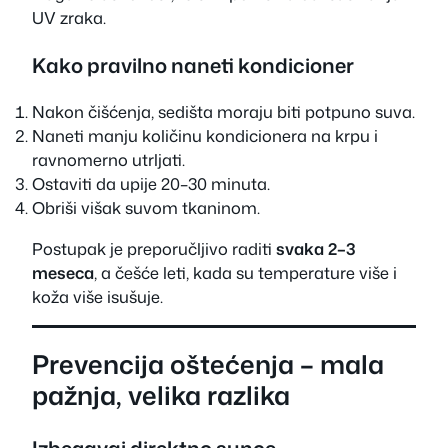
UV zraka.
Kako pravilno naneti kondicioner
Nakon čišćenja, sedišta moraju biti potpuno suva.
Naneti manju količinu kondicionera na krpu i
ravnomerno utrljati.
Ostaviti da upije 20–30 minuta.
Obriši višak suvom tkaninom.
Postupak je preporučljivo raditi
svaka 2–3
meseca
, a češće leti, kada su temperature više i
koža više isušuje.
Prevencija oštećenja – mala
pažnja, velika razlika
Izbegavaj direktno sunce