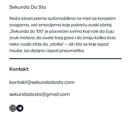
Sekunda Do Sto
Naša strast prema automobilima ne meri se konjskim
snagama, već emocijama koje pokreću svaki obrtaj.
„Sekunda do 100“ je posvećen svima koji vole da čuju
zvuk motora, da osete trzaj gasa i da znaju koliko brzo
neko vozilo stiže do „stotke“ — ali i šta se krije ispod
haube, iza dizajna i ispod pneumatika.
Kontakt:
kontakt@sekundadosto.com
sekundadosto@gmail.com
Instagram
Telegram