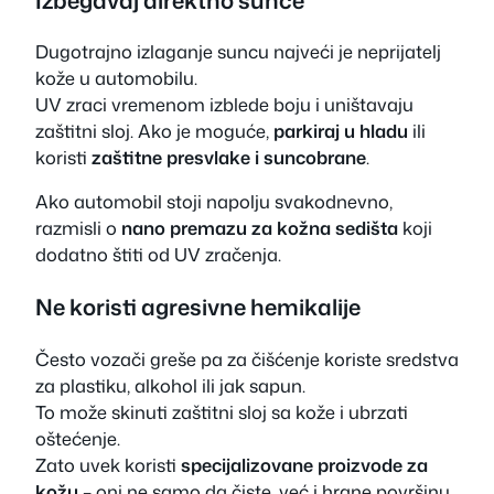
Dugotrajno izlaganje suncu najveći je neprijatelj
kože u automobilu.
UV zraci vremenom izblede boju i uništavaju
zaštitni sloj. Ako je moguće,
parkiraj u hladu
ili
koristi
zaštitne presvlake i suncobrane
.
Ako automobil stoji napolju svakodnevno,
razmisli o
nano premazu za kožna sedišta
koji
dodatno štiti od UV zračenja.
Ne koristi agresivne hemikalije
Često vozači greše pa za čišćenje koriste sredstva
za plastiku, alkohol ili jak sapun.
To može skinuti zaštitni sloj sa kože i ubrzati
oštećenje.
Zato uvek koristi
specijalizovane proizvode za
kožu
– oni ne samo da čiste, već i hrane površinu.