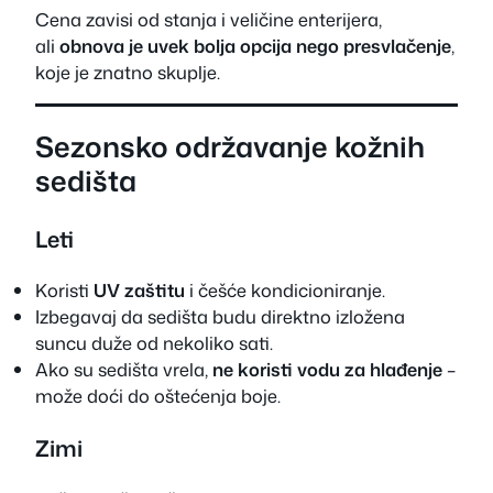
Cena zavisi od stanja i veličine enterijera,
ali
obnova je uvek bolja opcija nego presvlačenje
,
koje je znatno skuplje.
Sezonsko održavanje kožnih
sedišta
Leti
Koristi
UV zaštitu
i češće kondicioniranje.
Izbegavaj da sedišta budu direktno izložena
suncu duže od nekoliko sati.
Ako su sedišta vrela,
ne koristi vodu za hlađenje
–
može doći do oštećenja boje.
Zimi