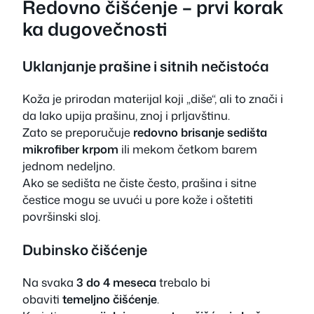
Redovno čišćenje – prvi korak
ka dugovečnosti
Uklanjanje prašine i sitnih nečistoća
Koža je prirodan materijal koji „diše“, ali to znači i
da lako upija prašinu, znoj i prljavštinu.
Zato se preporučuje
redovno brisanje sedišta
mikrofiber krpom
ili mekom četkom barem
jednom nedeljno.
Ako se sedišta ne čiste često, prašina i sitne
čestice mogu se uvući u pore kože i oštetiti
površinski sloj.
Dubinsko čišćenje
Na svaka
3 do 4 meseca
trebalo bi
obaviti
temeljno čišćenje
.