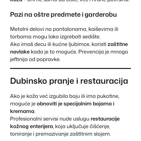
Pazi na oštre predmete i garderobu
Metalni delovi na pantalonama, kaiševima ili
torbama mogu lako izgrebati sedište.
Ako imaš decu ili kućne ljubimce, koristi
zaštitne
navlake
kada je to moguće. Prevencija je mnogo
jeftinija od popravke.
Dubinsko pranje i restauracija
Ako je koža već izgubila boju ili ima pukotine,
moguće je
obnoviti je specijalnim bojama i
kremama
.
Profesionalni servisi nude uslugu
restauracije
kožnog enterijera
, koja uključuje čišćenje,
toniranje i premazivanje zaštitnim slojem.