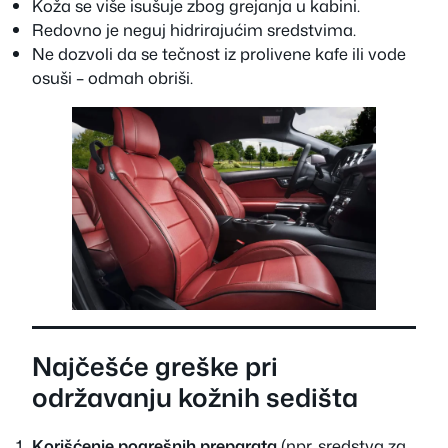
Koža se više isušuje zbog grejanja u kabini.
Redovno je neguj hidrirajućim sredstvima.
Ne dozvoli da se tečnost iz prolivene kafe ili vode
osuši – odmah obriši.
Najčešće greške pri
održavanju kožnih sedišta
Korišćenje pogrešnih preparata
(npr. sredstva za