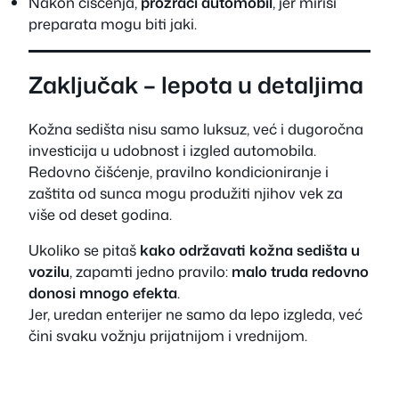
Nakon čišćenja,
prozrači automobil
, jer mirisi
preparata mogu biti jaki.
Zaključak – lepota u detaljima
Kožna sedišta nisu samo luksuz, već i dugoročna
investicija u udobnost i izgled automobila.
Redovno čišćenje, pravilno kondicioniranje i
zaštita od sunca mogu produžiti njihov vek za
više od deset godina.
Ukoliko se pitaš
kako održavati kožna sedišta u
vozilu
, zapamti jedno pravilo:
malo truda redovno
donosi mnogo efekta
.
Jer, uredan enterijer ne samo da lepo izgleda, već
čini svaku vožnju prijatnijom i vrednijom.