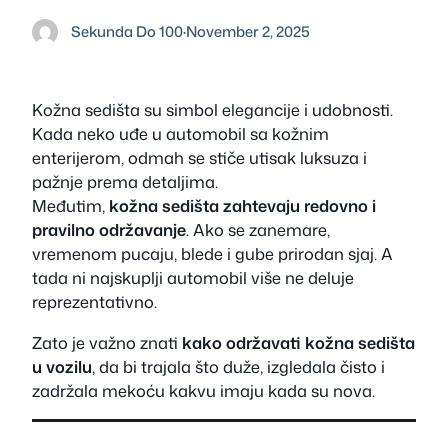
Sekunda Do 100
·
November 2, 2025
Kožna sedišta su simbol elegancije i udobnosti.
Kada neko uđe u automobil sa kožnim
enterijerom, odmah se stiče utisak luksuza i
pažnje prema detaljima.
Međutim,
kožna sedišta zahtevaju redovno i
pravilno održavanje
. Ako se zanemare,
vremenom pucaju, blede i gube prirodan sjaj. A
tada ni najskuplji automobil više ne deluje
reprezentativno.
Zato je važno znati
kako održavati kožna sedišta
u vozilu
, da bi trajala što duže, izgledala čisto i
zadržala mekoću kakvu imaju kada su nova.