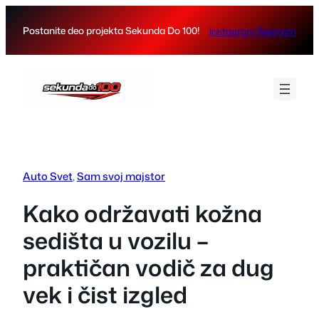
Skip
to
Postanite deo projekta Sekunda Do 100!
Instagram
Telegram
content
Auto Svet
, 
Sam svoj majstor
Kako održavati kožna
sedišta u vozilu –
praktičan vodič za dug
vek i čist izgled