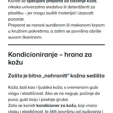
Koristi se
specijalni preparat za čišćenje kože
,
nikako univerzalna sredstva ili deterdženti za
plastiku – jer mogu isušiti materijal i izazvati
pucanje.
Preparat se nanosi sunđerom ili mekanom krpom
u kružnim pokretima, a zatim se površina obriše
suvom tkaninom.
Kondicioniranje – hrana za
kožu
Zašto je bitno „nahraniti“ kožna sedišta
Koža, baš kao i ljudska koža, s vremenom gubi
vlagu i elastičnost. Ako se ne neguje, počinje da
puca, gubi boju i postaje gruba.
Zato se koristi
kondicioner za kožu
, koji vraća
vlagu i elastičnost, te štiti površinu od isušivanja i