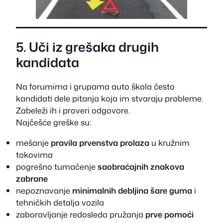
5. Uči iz grešaka drugih
kandidata
Na forumima i grupama auto škola često
kandidati dele pitanja koja im stvaraju probleme.
Zabeleži ih i proveri odgovore.
Najčešće greške su:
mešanje
pravila prvenstva prolaza
u kružnim
tokovima
pogrešno tumačenje
saobraćajnih znakova
zabrane
nepoznavanje
minimalnih debljina šare guma
i
tehničkih detalja vozila
zaboravljanje redosleda pružanja
prve pomoći