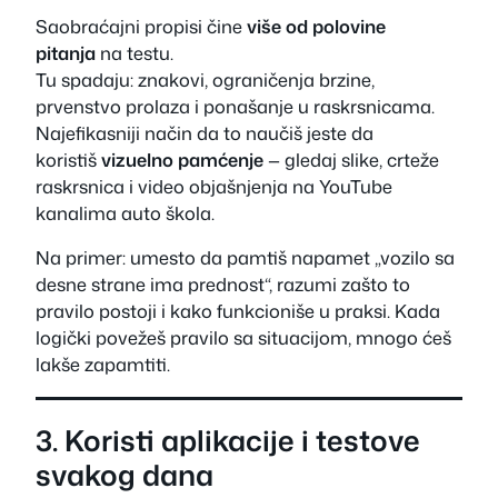
Saobraćajni propisi čine
više od polovine
pitanja
na testu.
Tu spadaju: znakovi, ograničenja brzine,
prvenstvo prolaza i ponašanje u raskrsnicama.
Najefikasniji način da to naučiš jeste da
koristiš
vizuelno pamćenje
— gledaj slike, crteže
raskrsnica i video objašnjenja na YouTube
kanalima auto škola.
Na primer: umesto da pamtiš napamet „vozilo sa
desne strane ima prednost“, razumi zašto to
pravilo postoji i kako funkcioniše u praksi. Kada
logički povežeš pravilo sa situacijom, mnogo ćeš
lakše zapamtiti.
3. Koristi aplikacije i testove
svakog dana