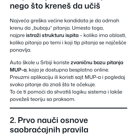
nego što kreneš da učiš
Najveća greška većine kandidata je da odmah
krenu da „bubaju“ pitanja. Umesto toga,
najpre
istraži strukturu ispita
– koliko ima oblasti,
koliko pitanja po temi i koji tip pitanja se najčešće
ponavlja.
Auto škole u Srbiji koriste
zvaničnu bazu pitanja
MUP-a
, koja je dostupna besplatno online.
Preuzmi aplikaciju ili koristi sajt MUP-a i pogledaj
svako pitanje da znaš šta te očekuje.
To će ti pomoći da shvatiš logiku sistema i lakše
povežeš teoriju sa praksom.
2. Prvo nauči osnove
saobraćajnih pravila