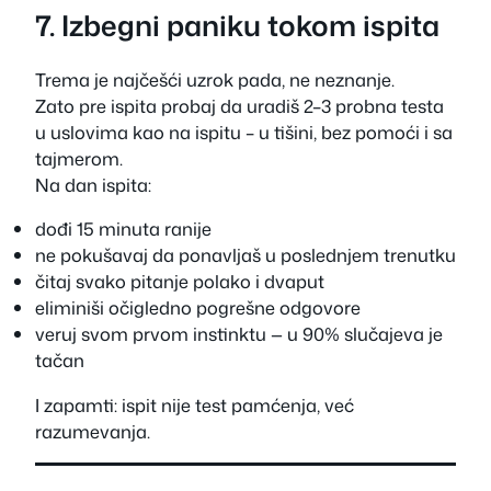
7. Izbegni paniku tokom ispita
Trema je najčešći uzrok pada, ne neznanje.
Zato pre ispita probaj da uradiš 2–3 probna testa
u uslovima kao na ispitu – u tišini, bez pomoći i sa
tajmerom.
Na dan ispita:
dođi 15 minuta ranije
ne pokušavaj da ponavljaš u poslednjem trenutku
čitaj svako pitanje polako i dvaput
eliminiši očigledno pogrešne odgovore
veruj svom prvom instinktu — u 90% slučajeva je
tačan
I zapamti: ispit nije test pamćenja, već
razumevanja.