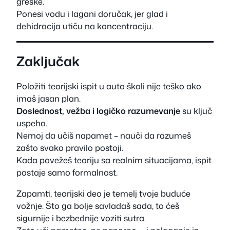
greške.
Ponesi vodu i lagani doručak, jer glad i
dehidracija utiču na koncentraciju.
Zaključak
Položiti teorijski ispit u auto školi nije teško ako
imaš jasan plan.
Doslednost, vežba i logičko razumevanje
su ključ
uspeha.
Nemoj da učiš napamet – nauči da razumeš
zašto svako pravilo postoji.
Kada povežeš teoriju sa realnim situacijama, ispit
postaje samo formalnost.
Zapamti, teorijski deo je temelj tvoje buduće
vožnje. Što ga bolje savladaš sada, to ćeš
sigurnije i bezbednije voziti sutra.