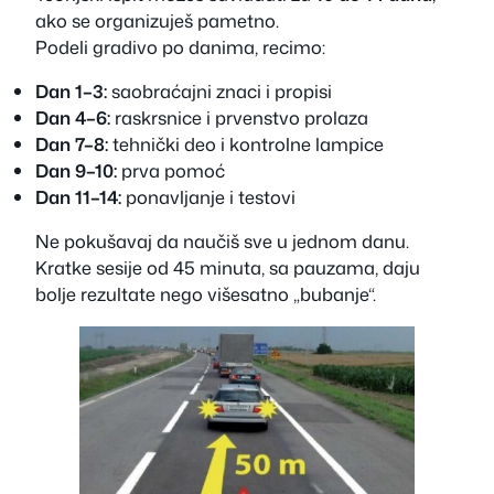
ako se organizuješ pametno.
Podeli gradivo po danima, recimo:
Dan 1–3:
saobraćajni znaci i propisi
Dan 4–6:
raskrsnice i prvenstvo prolaza
Dan 7–8:
tehnički deo i kontrolne lampice
Dan 9–10:
prva pomoć
Dan 11–14:
ponavljanje i testovi
Ne pokušavaj da naučiš sve u jednom danu.
Kratke sesije od 45 minuta, sa pauzama, daju
bolje rezultate nego višesatno „bubanje“.