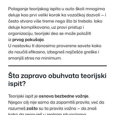
Polaganje teorijskog ispita u auto školi mnogima
deluje kao prvi veliki korak ka vozačkoj dozvoli — i
često stvara više treme nego što bi trebalo. Iako
deluje komplikovano, uz pravi pristup i
organizaciju, teorijski deo se može položiti
iz
prvog pokušaja
.
U nastavku ti donosimo proverene savete kako
da naučiš efikasno, izbegneš najčešće greške i
smanjiš stres na minimum.
Šta zapravo obuhvata teorijski
ispit?
Teorijski ispit je
osnova bezbedne vožnje
.
Njegov cilj nije samo da zapamtiš pravila, već da
razumeš
zašto
su ta pravila važna — da znaš
kako da reaguješ u realnim situacijama.