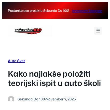
Skip
to
Postanite deo projekta Sekunda Do 100!
Instagram
Telegram
content
Auto Svet
Kako najlakše položiti
teorijski ispit u auto školi
Sekunda Do 100
·
November 7, 2025