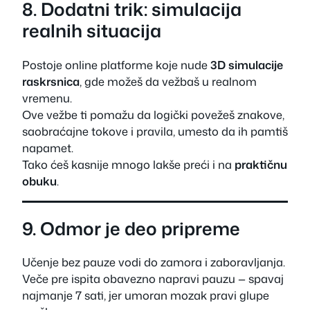
8. Dodatni trik: simulacija
realnih situacija
Postoje online platforme koje nude
3D simulacije
raskrsnica
, gde možeš da vežbaš u realnom
vremenu.
Ove vežbe ti pomažu da logički povežeš znakove,
saobraćajne tokove i pravila, umesto da ih pamtiš
napamet.
Tako ćeš kasnije mnogo lakše preći i na
praktičnu
obuku
.
9. Odmor je deo pripreme
Učenje bez pauze vodi do zamora i zaboravljanja.
Veče pre ispita obavezno napravi pauzu — spavaj
najmanje 7 sati, jer umoran mozak pravi glupe