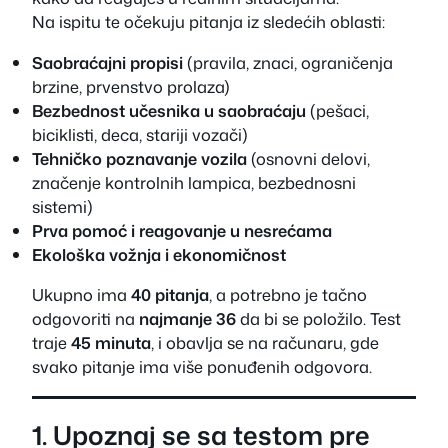
Na ispitu te očekuju pitanja iz sledećih oblasti:
Saobraćajni propisi
(pravila, znaci, ograničenja
brzine, prvenstvo prolaza)
Bezbednost učesnika u saobraćaju
(pešaci,
biciklisti, deca, stariji vozači)
Tehničko poznavanje vozila
(osnovni delovi,
značenje kontrolnih lampica, bezbednosni
sistemi)
Prva pomoć i reagovanje u nesrećama
Ekološka vožnja i ekonomičnost
Ukupno ima
40 pitanja
, a potrebno je tačno
odgovoriti na
najmanje 36
da bi se položilo. Test
traje
45 minuta
, i obavlja se na računaru, gde
svako pitanje ima više ponuđenih odgovora.
1. Upoznaj se sa testom pre