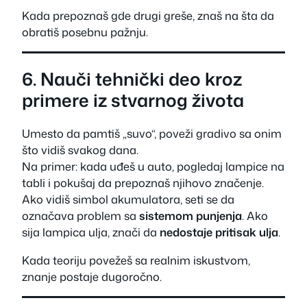
Kada prepoznaš gde drugi greše, znaš na šta da
obratiš posebnu pažnju.
6. Nauči tehnički deo kroz
primere iz stvarnog života
Umesto da pamtiš „suvo“, poveži gradivo sa onim
što vidiš svakog dana.
Na primer: kada uđeš u auto, pogledaj lampice na
tabli i pokušaj da prepoznaš njihovo značenje.
Ako vidiš simbol akumulatora, seti se da
označava problem sa
sistemom punjenja
. Ako
sija lampica ulja, znači da
nedostaje pritisak ulja
.
Kada teoriju povežeš sa realnim iskustvom,
znanje postaje dugoročno.