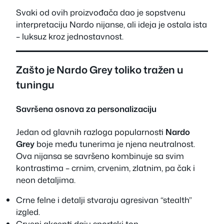
Svaki od ovih proizvođača dao je sopstvenu
interpretaciju Nardo nijanse, ali ideja je ostala ista
– luksuz kroz jednostavnost.
Zašto je Nardo Grey toliko tražen u
tuningu
Savršena osnova za personalizaciju
Jedan od glavnih razloga popularnosti
Nardo
Grey
boje među tunerima je njena neutralnost.
Ova nijansa se savršeno kombinuje sa svim
kontrastima – crnim, crvenim, zlatnim, pa čak i
neon detaljima.
Crne felne i detalji stvaraju agresivan “stealth”
izgled.
Crveni akcenti daju sportski ton.