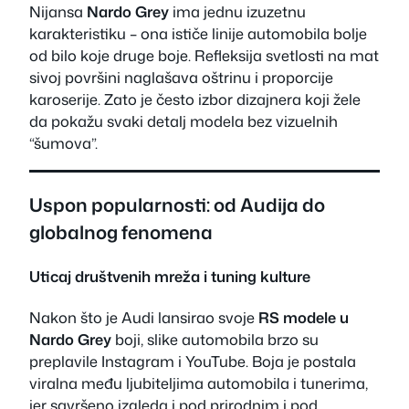
Nijansa
Nardo Grey
ima jednu izuzetnu
karakteristiku – ona ističe linije automobila bolje
od bilo koje druge boje. Refleksija svetlosti na mat
sivoj površini naglašava oštrinu i proporcije
karoserije. Zato je često izbor dizajnera koji žele
da pokažu svaki detalj modela bez vizuelnih
“šumova”.
Uspon popularnosti: od Audija do
globalnog fenomena
Uticaj društvenih mreža i tuning kulture
Nakon što je Audi lansirao svoje
RS modele u
Nardo Grey
boji, slike automobila brzo su
preplavile Instagram i YouTube. Boja je postala
viralna među ljubiteljima automobila i tunerima,
jer savršeno izgleda i pod prirodnim i pod