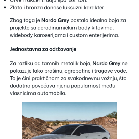
Zlato i bronza donose luksuzni karakter.
Zbog toga je
Nardo Grey
postala idealna boja za
projekte sa aerodinamičkim body kitovima,
widebody karoserijama i custom enterijerima.
Jednostavna za održavanje
Za razliku od tamnih metalik boja,
Nardo Grey
ne
pokazuje lako prašinu, ogrebotine i tragove vode.
To je čini praktičnom za svakodnevnu vožnju, što
dodatno povećava njenu popularnost među
vlasnicima automobila.