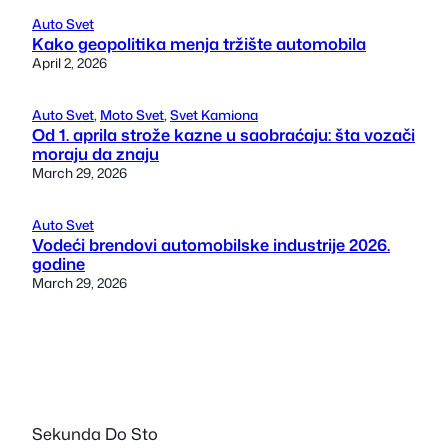
Auto Svet
Kako geopolitika menja tržište automobila
April 2, 2026
Auto Svet
, 
Moto Svet
, 
Svet Kamiona
Od 1. aprila strože kazne u saobraćaju: šta vozači
moraju da znaju
March 29, 2026
Auto Svet
Vodeći brendovi automobilske industrije 2026.
godine
March 29, 2026
Sekunda Do Sto