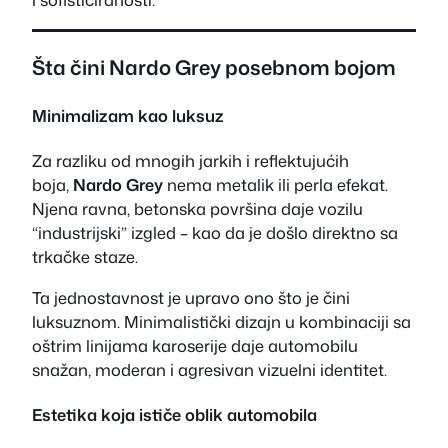
Šta čini Nardo Grey posebnom bojom
Minimalizam kao luksuz
Za razliku od mnogih jarkih i reflektujućih
boja,
Nardo Grey
nema metalik ili perla efekat.
Njena ravna, betonska površina daje vozilu
“industrijski” izgled – kao da je došlo direktno sa
trkačke staze.
Ta jednostavnost je upravo ono što je čini
luksuznom. Minimalistički dizajn u kombinaciji sa
oštrim linijama karoserije daje automobilu
snažan, moderan i agresivan vizuelni identitet.
Estetika koja ističe oblik automobila