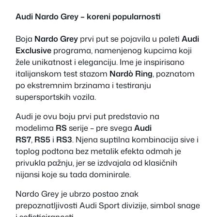
Audi Nardo Grey – koreni popularnosti
Boja
Nardo Grey
prvi put se pojavila u paleti
Audi
Exclusive
programa, namenjenog kupcima koji
žele unikatnost i eleganciju. Ime je inspirisano
italijanskom test stazom
Nardò Ring
, poznatom
po ekstremnim brzinama i testiranju
supersportskih vozila.
Audi je ovu boju prvi put predstavio na
modelima
RS
serije – pre svega
Audi
RS7
,
RS5
i
RS3
. Njena suptilna kombinacija sive i
toplog podtona bez metalik efekta odmah je
privukla pažnju, jer se izdvajala od klasičnih
nijansi koje su tada dominirale.
Nardo Grey je ubrzo postao znak
prepoznatljivosti Audi Sport divizije, simbol snage
i sofisticiranosti.