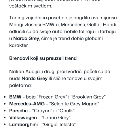
veštačkim svetlom.
Tuning zajednica posebno je prigrlila ovu nijansu.
Mnogi vlasnici BMW-a, Mercedesa, Golfa i Hondi
odlučili su da svoje automobile foliraju ili farbaju
u
Nardo Grey
, čime je trend dobio globalni
karakter.
Brendovi koji su preuzeli trend
Nakon Audija, i drugi proizvođači počeli su da
nude
Nardo Grey
ili slične tonove u svojim
paletama:
BMW
– boja “Frozen Grey” i “Brooklyn Grey”
Mercedes-AMG
– “Selenite Grey Magno”
Porsche
– “Crayon” ili “Chalk”
Volkswagen
– “Urano Grey”
Lamborghini
– “Grigio Telesto”