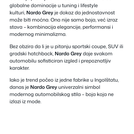
globalne dominacije u tuning i lifestyle
kulturi,
Nardo Grey
je dokaz da jednostavnost
može biti moćna. Ona nije samo boja, već izraz
stava – kombinacija elegancije, performansi i
modernog minimalizma.
Bez obzira da li je u pitanju sportski coupe, SUV ili
gradski hatchback,
Nardo Grey
daje svakom
automobilu sofisticiran izgled i prepoznatljiv
karakter.
Iako je trend počeo iz jedne fabrike u Ingolštatu,
danas je
Nardo Grey
univerzalni simbol
modernog automobilskog stila – boja koja ne
izlazi iz mode.