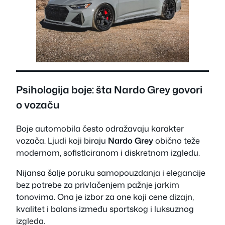
Psihologija boje: šta Nardo Grey govori
o vozaču
Boje automobila često odražavaju karakter
vozača. Ljudi koji biraju
Nardo Grey
obično teže
modernom, sofisticiranom i diskretnom izgledu.
Nijansa šalje poruku samopouzdanja i elegancije
bez potrebe za privlačenjem pažnje jarkim
tonovima. Ona je izbor za one koji cene dizajn,
kvalitet i balans između sportskog i luksuznog
izgleda.