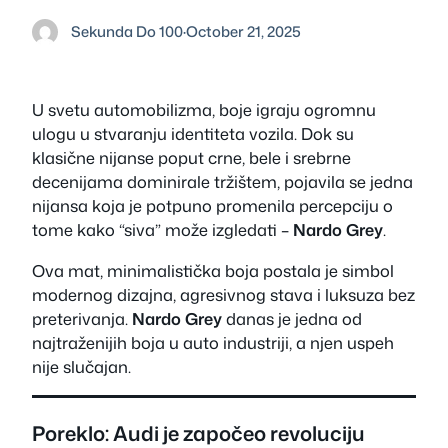
Sekunda Do 100
·
October 21, 2025
U svetu automobilizma, boje igraju ogromnu
ulogu u stvaranju identiteta vozila. Dok su
klasične nijanse poput crne, bele i srebrne
decenijama dominirale tržištem, pojavila se jedna
nijansa koja je potpuno promenila percepciju o
tome kako “siva” može izgledati –
Nardo Grey
.
Ova mat, minimalistička boja postala je simbol
modernog dizajna, agresivnog stava i luksuza bez
preterivanja.
Nardo Grey
danas je jedna od
najtraženijih boja u auto industriji, a njen uspeh
nije slučajan.
Poreklo: Audi je započeo revoluciju