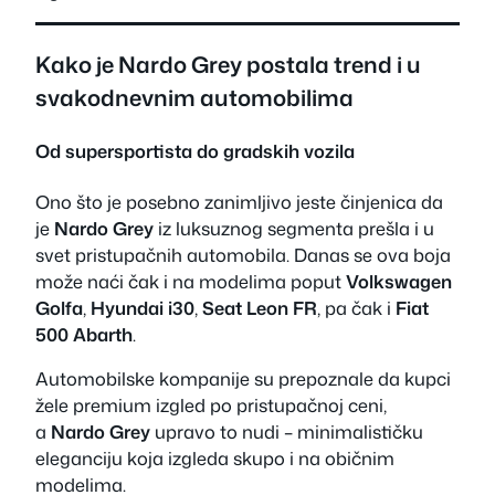
Kako je Nardo Grey postala trend i u
svakodnevnim automobilima
Od supersportista do gradskih vozila
Ono što je posebno zanimljivo jeste činjenica da
je
Nardo Grey
iz luksuznog segmenta prešla i u
svet pristupačnih automobila. Danas se ova boja
može naći čak i na modelima poput
Volkswagen
Golfa
,
Hyundai i30
,
Seat Leon FR
, pa čak i
Fiat
500 Abarth
.
Automobilske kompanije su prepoznale da kupci
žele premium izgled po pristupačnoj ceni,
a
Nardo Grey
upravo to nudi – minimalističku
eleganciju koja izgleda skupo i na običnim
modelima.