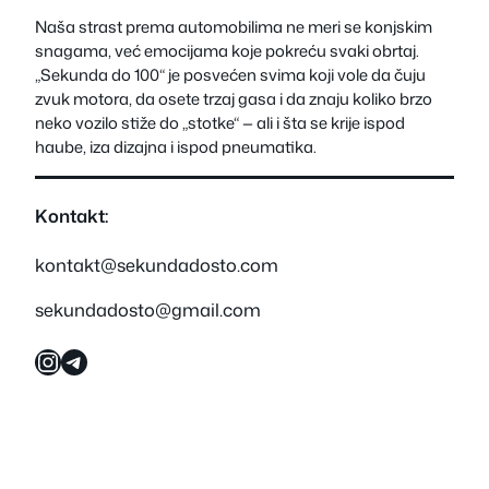
Naša strast prema automobilima ne meri se konjskim
snagama, već emocijama koje pokreću svaki obrtaj.
„Sekunda do 100“ je posvećen svima koji vole da čuju
zvuk motora, da osete trzaj gasa i da znaju koliko brzo
neko vozilo stiže do „stotke“ — ali i šta se krije ispod
haube, iza dizajna i ispod pneumatika.
Kontakt:
kontakt@sekundadosto.com
sekundadosto@gmail.com
Instagram
Telegram