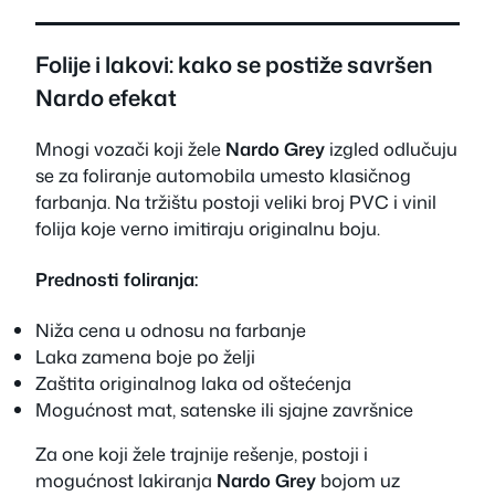
Folije i lakovi: kako se postiže savršen
Nardo efekat
Mnogi vozači koji žele
Nardo Grey
izgled odlučuju
se za foliranje automobila umesto klasičnog
farbanja. Na tržištu postoji veliki broj PVC i vinil
folija koje verno imitiraju originalnu boju.
Prednosti foliranja:
Niža cena u odnosu na farbanje
Laka zamena boje po želji
Zaštita originalnog laka od oštećenja
Mogućnost mat, satenske ili sjajne završnice
Za one koji žele trajnije rešenje, postoji i
mogućnost lakiranja
Nardo Grey
bojom uz