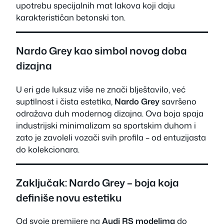
upotrebu specijalnih mat lakova koji daju
karakterističan betonski ton.
Nardo Grey kao simbol novog doba
dizajna
U eri gde luksuz više ne znači blještavilo, već
suptilnost i čista estetika,
Nardo Grey
savršeno
odražava duh modernog dizajna. Ova boja spaja
industrijski minimalizam sa sportskim duhom i
zato je zavoleli vozači svih profila – od entuzijasta
do kolekcionara.
Zaključak: Nardo Grey – boja koja
definiše novu estetiku
Od svoje premijere na
Audi RS modelima
do