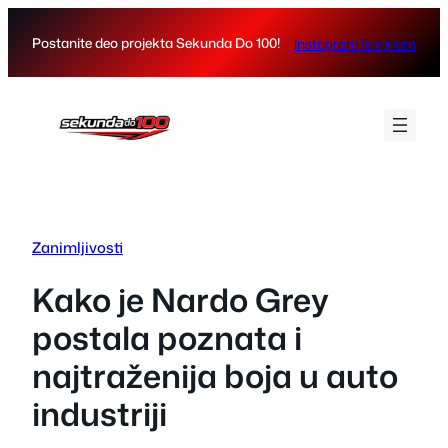
Skip
to
Postanite deo projekta Sekunda Do 100!
Instagram
Telegram
content
Zanimljivosti
Kako je Nardo Grey
postala poznata i
najtraženija boja u auto
industriji