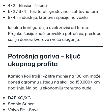
4×2 – klasični šleperi
6×2 / 6×4 – teši tereti, građevina i zahtevne ture
8×4 – industrija, kranovi i specijalna vozila
Idealna konfiguracija uvek zavisi od tereta.
Prejaka šasija znači preveliku potrošnju, preslaba
šasija donosi kvarove i veća ulaganja.
Potrošnja goriva – ključ
ukupnog profita
Kamion koji troši 1–2 litre manje na 100 km može
doneti ogromnu uštedu na skali od 150.000+ km
godišnje. Najbolju ekonomiju trenutno nude:
DAF XG/XG+
Scania Super
Volvo FH I-Save