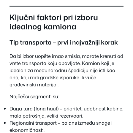
Ključni faktori pri izboru
idealnog kamiona
Tip transporta – prvi i najvažniji korak
Da bi izbor uopšte imao smisla, morate krenuti od
vrste transporta koju obavljate. Kamion koji je
idealan za međunarodnu špediciju nije isti kao
onaj koji radi gradske isporuke ili vuče
građevinski materijal.
Najčešći segmenti su:
Duga tura (long haul) – prioritet: udobnost kabine,
mala potrošnja, veliki rezervoari.
Regionalni transport – balans između snage i
ekonomičnosti.