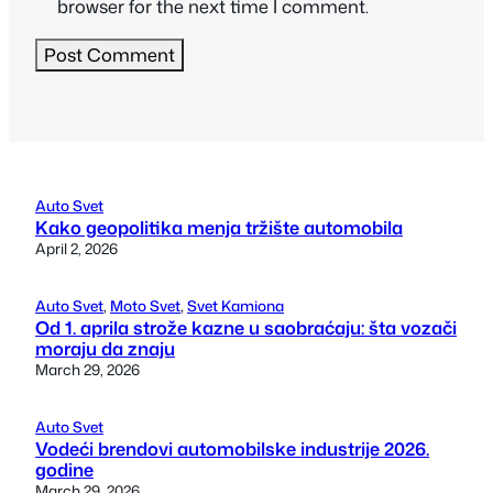
browser for the next time I comment.
Auto Svet
Kako geopolitika menja tržište automobila
April 2, 2026
Auto Svet
, 
Moto Svet
, 
Svet Kamiona
Od 1. aprila strože kazne u saobraćaju: šta vozači
moraju da znaju
March 29, 2026
Auto Svet
Vodeći brendovi automobilske industrije 2026.
godine
March 29, 2026