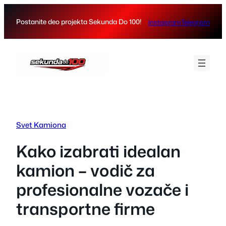
Skip
to
Postanite deo projekta Sekunda Do 100!
Instagram
Telegram
content
Svet Kamiona
Kako izabrati idealan
kamion – vodič za
profesionalne vozače i
transportne firme