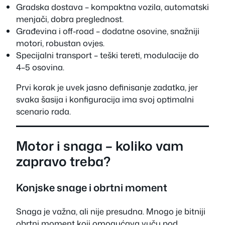
Gradska dostava – kompaktna vozila, automatski
menjači, dobra preglednost.
Građevina i off-road – dodatne osovine, snažniji
motori, robustan ovjes.
Specijalni transport – teški tereti, modulacije do
4–5 osovina.
Prvi korak je uvek jasno definisanje zadatka, jer
svaka šasija i konfiguracija ima svoj optimalni
scenario rada.
Motor i snaga – koliko vam
zapravo treba?
Konjske snage i obrtni moment
Snaga je važna, ali nije presudna. Mnogo je bitniji
obrtni moment koji omogućava vuču pod