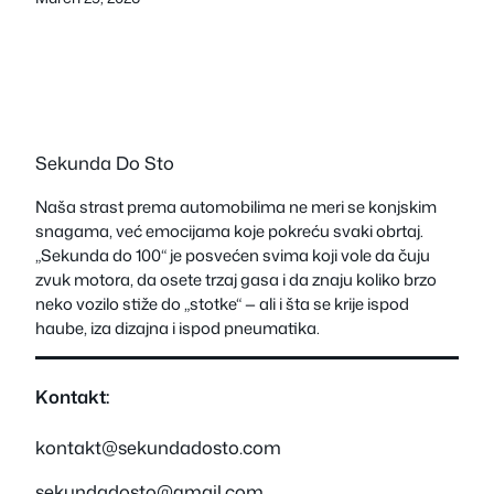
Sekunda Do Sto
Naša strast prema automobilima ne meri se konjskim
snagama, već emocijama koje pokreću svaki obrtaj.
„Sekunda do 100“ je posvećen svima koji vole da čuju
zvuk motora, da osete trzaj gasa i da znaju koliko brzo
neko vozilo stiže do „stotke“ — ali i šta se krije ispod
haube, iza dizajna i ispod pneumatika.
Kontakt:
kontakt@sekundadosto.com
sekundadosto@gmail.com