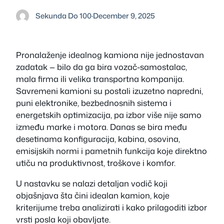
Sekunda Do 100
·
December 9, 2025
Pronalaženje idealnog kamiona nije jednostavan
zadatak — bilo da ga bira vozač-samostalac,
mala firma ili velika transportna kompanija.
Savremeni kamioni su postali izuzetno napredni,
puni elektronike, bezbednosnih sistema i
energetskih optimizacija, pa izbor više nije samo
između marke i motora. Danas se bira među
desetinama konfiguracija, kabina, osovina,
emisijskih normi i pametnih funkcija koje direktno
utiču na produktivnost, troškove i komfor.
U nastavku se nalazi detaljan vodič koji
objašnjava šta čini idealan kamion, koje
kriterijume treba analizirati i kako prilagoditi izbor
vrsti posla koji obavljate.