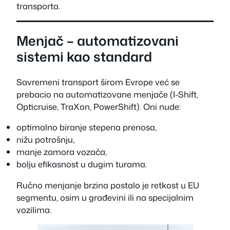
transporta.
Menjač – automatizovani
sistemi kao standard
Savremeni transport širom Evrope već se
prebacio na automatizovane menjače (I-Shift,
Opticruise, TraXon, PowerShift). Oni nude:
optimalno biranje stepena prenosa,
nižu potrošnju,
manje zamora vozača,
bolju efikasnost u dugim turama.
Ručno menjanje brzina postalo je retkost u EU
segmentu, osim u građevini ili na specijalnim
vozilima.