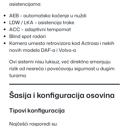
asistencijama:
AEB – automatsko kočenje u nuždi
LDW / LKA – asistencija trake
ACC – adaptivni tempomat
Blind spot radari
Kamera umesto retrovizora kod Actrosa i nekih
novih modela DAF-a i Volvo-a
Ovi sistemi nisu luksuz, već direktno smanjuju
rizik od nesreća i povećavaju sigurnost u dugim
turama.
Šasija i konfiguracija osovina
Tipovi konfiguracija
Najčešći rasporedi su: