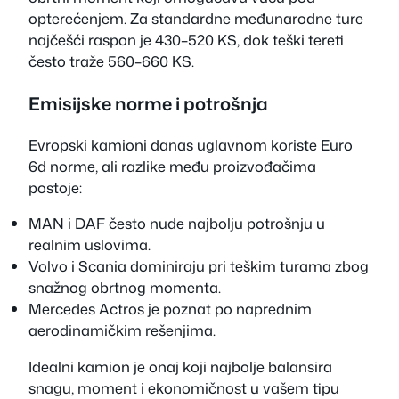
opterećenjem. Za standardne međunarodne ture
najčešći raspon je 430–520 KS, dok teški tereti
često traže 560–660 KS.
Emisijske norme i potrošnja
Evropski kamioni danas uglavnom koriste Euro
6d norme, ali razlike među proizvođačima
postoje:
MAN i DAF često nude najbolju potrošnju u
realnim uslovima.
Volvo i Scania dominiraju pri teškim turama zbog
snažnog obrtnog momenta.
Mercedes Actros je poznat po naprednim
aerodinamičkim rešenjima.
Idealni kamion je onaj koji najbolje balansira
snagu, moment i ekonomičnost u vašem tipu