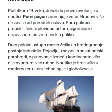
Početkom 19. veka, dolazi do prave revolucije u
nautici.
Parni pogon
zamenjuje vetar. Brodovi više
ne zavise od prirodnih uslova. Para pokreće
propeler, čineći plovidbu bržom, sigurnijom i
nezavisnom od vremenskih prilika.
Drvo polako ustupa mesto
čeliku
, a brodogradnja
postaje industrija. Pojavljuju se prvi transatlantski
parobrodi, a putovanje između kontinenata više
nije avantura, već rutina. Nautika je time ušla u
modernu eru – eru tehnologije i globalizacije.