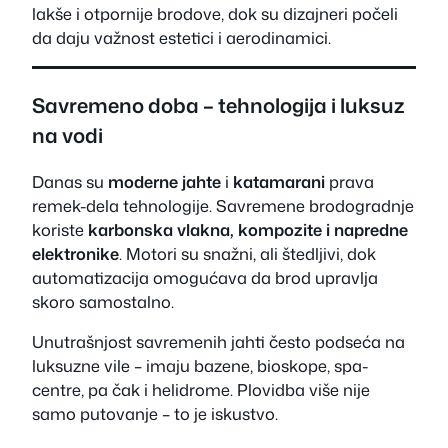
lakše i otpornije brodove, dok su dizajneri počeli
da daju važnost estetici i aerodinamici.
Savremeno doba – tehnologija i luksuz
na vodi
Danas su
moderne jahte
i
katamarani
prava
remek-dela tehnologije. Savremene brodogradnje
koriste
karbonska vlakna, kompozite i napredne
elektronike
. Motori su snažni, ali štedljivi, dok
automatizacija omogućava da brod upravlja
skoro samostalno.
Unutrašnjost savremenih jahti često podseća na
luksuzne vile – imaju bazene, bioskope, spa-
centre, pa čak i helidrome. Plovidba više nije
samo putovanje – to je iskustvo.