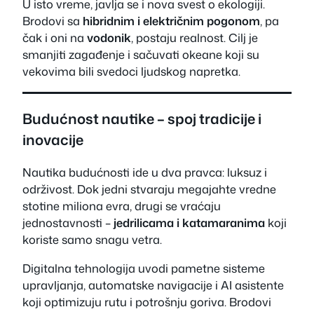
U isto vreme, javlja se i nova svest o ekologiji.
Brodovi sa
hibridnim i električnim pogonom
, pa
čak i oni na
vodonik
, postaju realnost. Cilj je
smanjiti zagađenje i sačuvati okeane koji su
vekovima bili svedoci ljudskog napretka.
Budućnost nautike – spoj tradicije i
inovacije
Nautika budućnosti ide u dva pravca: luksuz i
održivost. Dok jedni stvaraju megajahte vredne
stotine miliona evra, drugi se vraćaju
jednostavnosti –
jedrilicama i katamaranima
koji
koriste samo snagu vetra.
Digitalna tehnologija uvodi pametne sisteme
upravljanja, automatske navigacije i AI asistente
koji optimizuju rutu i potrošnju goriva. Brodovi