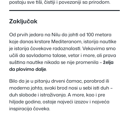
postaju sve tiši, čistiji i povezaniji sa prirodom.
Zaključak
Od prvih jedara na Nilu do jahti od 100 metara
koje danas krstare Mediteranom, istorija nautike
je istorija čovekove radoznalosti. Vekovima smo
učili da savladamo talase, vetar i more, ali prava
suština nautike nikada se nije promenila –
želja
da plovimo dalje
.
Bilo da je u pitanju drveni čamac, parobrod ili
moderna jahta, svaki brod nosi u sebi isti duh –
duh slobode i istraživanja. A more, kao i pre
hiljade godina, ostaje najveći izazov i najveća
inspiracija čoveka.