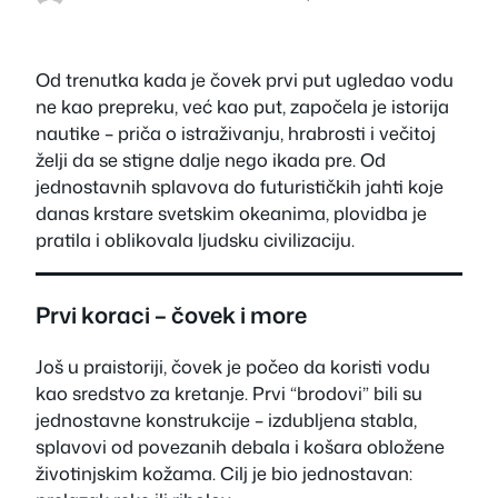
Od trenutka kada je čovek prvi put ugledao vodu
ne kao prepreku, već kao put, započela je istorija
nautike – priča o istraživanju, hrabrosti i večitoj
želji da se stigne dalje nego ikada pre. Od
jednostavnih splavova do futurističkih jahti koje
danas krstare svetskim okeanima, plovidba je
pratila i oblikovala ljudsku civilizaciju.
Prvi koraci – čovek i more
Još u praistoriji, čovek je počeo da koristi vodu
kao sredstvo za kretanje. Prvi “brodovi” bili su
jednostavne konstrukcije – izdubljena stabla,
splavovi od povezanih debala i košara obložene
životinjskim kožama. Cilj je bio jednostavan: