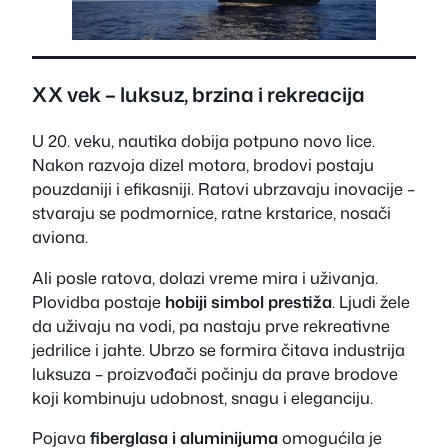
XX vek – luksuz, brzina i rekreacija
U 20. veku, nautika dobija potpuno novo lice.
Nakon razvoja dizel motora, brodovi postaju
pouzdaniji i efikasniji. Ratovi ubrzavaju inovacije –
stvaraju se podmornice, ratne krstarice, nosači
aviona.
Ali posle ratova, dolazi vreme mira i uživanja.
Plovidba postaje
hobiji simbol prestiža
. Ljudi žele
da uživaju na vodi, pa nastaju prve rekreativne
jedrilice i jahte. Ubrzo se formira čitava industrija
luksuza – proizvođači počinju da prave brodove
koji kombinuju udobnost, snagu i eleganciju.
Pojava
fiberglasa i aluminijuma
omogućila je