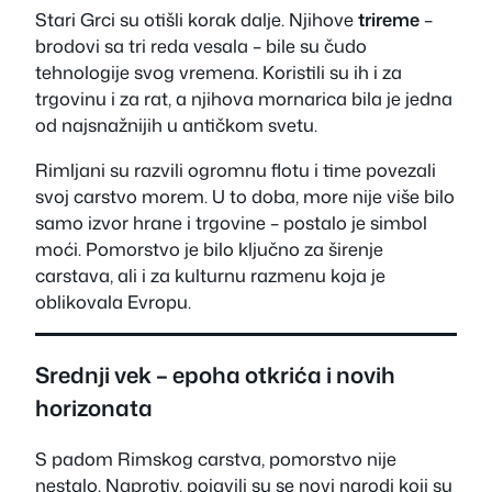
Stari Grci su otišli korak dalje. Njihove
trireme
–
brodovi sa tri reda vesala – bile su čudo
tehnologije svog vremena. Koristili su ih i za
trgovinu i za rat, a njihova mornarica bila je jedna
od najsnažnijih u antičkom svetu.
Rimljani su razvili ogromnu flotu i time povezali
svoj carstvo morem. U to doba, more nije više bilo
samo izvor hrane i trgovine – postalo je simbol
moći. Pomorstvo je bilo ključno za širenje
carstava, ali i za kulturnu razmenu koja je
oblikovala Evropu.
Srednji vek – epoha otkrića i novih
horizonata
S padom Rimskog carstva, pomorstvo nije
nestalo. Naprotiv, pojavili su se novi narodi koji su