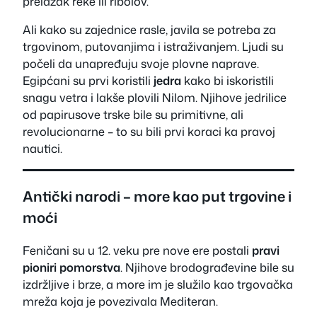
prelazak reke ili ribolov.
Ali kako su zajednice rasle, javila se potreba za
trgovinom, putovanjima i istraživanjem. Ljudi su
počeli da unapređuju svoje plovne naprave.
Egipćani su prvi koristili
jedra
kako bi iskoristili
snagu vetra i lakše plovili Nilom. Njihove jedrilice
od papirusove trske bile su primitivne, ali
revolucionarne – to su bili prvi koraci ka pravoj
nautici.
Antički narodi – more kao put trgovine i
moći
Feničani su u 12. veku pre nove ere postali
pravi
pioniri pomorstva
. Njihove brodograđevine bile su
izdržljive i brze, a more im je služilo kao trgovačka
mreža koja je povezivala Mediteran.