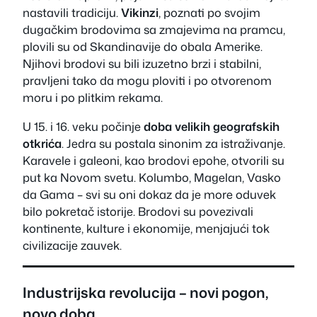
nastavili tradiciju.
Vikinzi
, poznati po svojim
dugačkim brodovima sa zmajevima na pramcu,
plovili su od Skandinavije do obala Amerike.
Njihovi brodovi su bili izuzetno brzi i stabilni,
pravljeni tako da mogu ploviti i po otvorenom
moru i po plitkim rekama.
U 15. i 16. veku počinje
doba velikih geografskih
otkrića
. Jedra su postala sinonim za istraživanje.
Karavele i galeoni, kao brodovi epohe, otvorili su
put ka Novom svetu. Kolumbo, Magelan, Vasko
da Gama – svi su oni dokaz da je more oduvek
bilo pokretač istorije. Brodovi su povezivali
kontinente, kulture i ekonomije, menjajući tok
civilizacije zauvek.
Industrijska revolucija – novi pogon,
novo doba