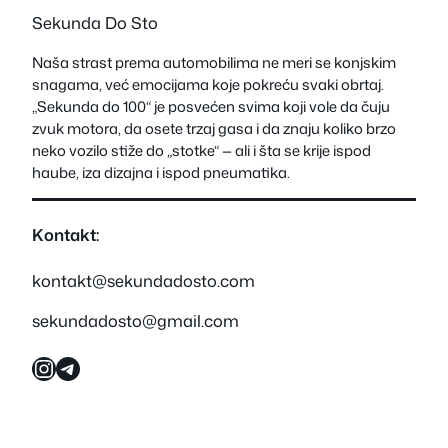
Sekunda Do Sto
Naša strast prema automobilima ne meri se konjskim
snagama, već emocijama koje pokreću svaki obrtaj.
„Sekunda do 100“ je posvećen svima koji vole da čuju
zvuk motora, da osete trzaj gasa i da znaju koliko brzo
neko vozilo stiže do „stotke“ — ali i šta se krije ispod
haube, iza dizajna i ispod pneumatika.
Kontakt:
kontakt@sekundadosto.com
sekundadosto@gmail.com
Instagram
Telegram