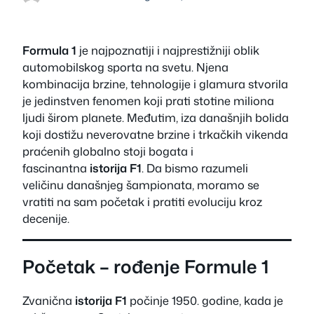
Formula 1
je najpoznatiji i najprestižniji oblik
automobilskog sporta na svetu. Njena
kombinacija brzine, tehnologije i glamura stvorila
je jedinstven fenomen koji prati stotine miliona
ljudi širom planete. Međutim, iza današnjih bolida
koji dostižu neverovatne brzine i trkačkih vikenda
praćenih globalno stoji bogata i
fascinantna
istorija F1
. Da bismo razumeli
veličinu današnjeg šampionata, moramo se
vratiti na sam početak i pratiti evoluciju kroz
decenije.
Početak – rođenje Formule 1
Zvanična
istorija F1
počinje 1950. godine, kada je