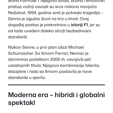
ikona Formule 1. Njegova strast, brzina i emotivan
pristup vožnji osvojili su srca miliona navijača.
Nažalost, 1994. godine svet je potresla tragedija –
Senna je izgubio život na trci u Imoli. Ovaj
događaj postao je prekretnica u
istoriji F1
, jer su
od tada uvedeni daleko stroži bezbednosni
standardi.
Nakon Senne, u prvi plan izlazi Michael
Schumacher. Sa timom Ferrari, Nemac je
dominirao početkom 2000-ih, osvojivši pet
uzastopnih titula. Njegova kombinacija talenta,
discipline i rada sa timom postavila je nove
standarde u sportu.
Moderna era – hibridi i globalni
spektakl