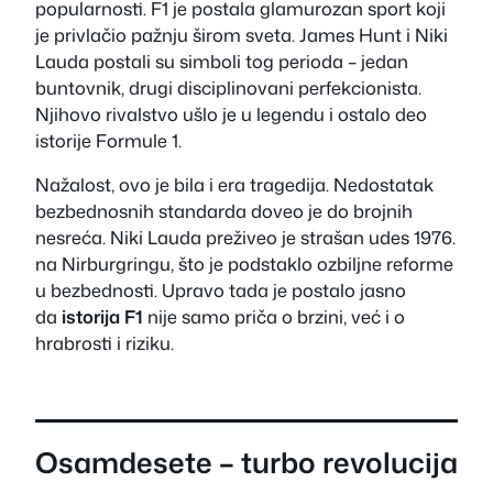
popularnosti. F1 je postala glamurozan sport koji
je privlačio pažnju širom sveta. James Hunt i Niki
Lauda postali su simboli tog perioda – jedan
buntovnik, drugi disciplinovani perfekcionista.
Njihovo rivalstvo ušlo je u legendu i ostalo deo
istorije Formule 1.
Nažalost, ovo je bila i era tragedija. Nedostatak
bezbednosnih standarda doveo je do brojnih
nesreća. Niki Lauda preživeo je strašan udes 1976.
na Nirburgringu, što je podstaklo ozbiljne reforme
u bezbednosti. Upravo tada je postalo jasno
da
istorija F1
nije samo priča o brzini, već i o
hrabrosti i riziku.
Osamdesete – turbo revolucija