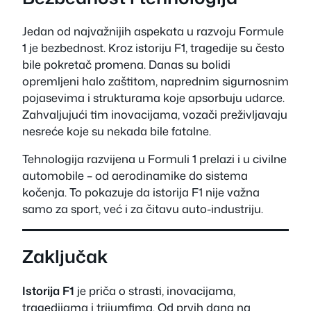
Jedan od najvažnijih aspekata u razvoju Formule
1 je bezbednost. Kroz istoriju F1, tragedije su često
bile pokretač promena. Danas su bolidi
opremljeni halo zaštitom, naprednim sigurnosnim
pojasevima i strukturama koje apsorbuju udarce.
Zahvaljujući tim inovacijama, vozači preživljavaju
nesreće koje su nekada bile fatalne.
Tehnologija razvijena u Formuli 1 prelazi i u civilne
automobile – od aerodinamike do sistema
kočenja. To pokazuje da istorija F1 nije važna
samo za sport, već i za čitavu auto-industriju.
Zaključak
Istorija F1
je priča o strasti, inovacijama,
tragedijama i trijumfima. Od prvih dana na