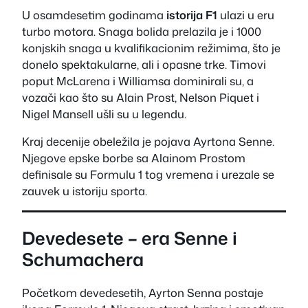
U osamdesetim godinama
istorija F1
ulazi u eru
turbo motora. Snaga bolida prelazila je i 1000
konjskih snaga u kvalifikacionim režimima, što je
donelo spektakularne, ali i opasne trke. Timovi
poput McLarena i Williamsa dominirali su, a
vozači kao što su Alain Prost, Nelson Piquet i
Nigel Mansell ušli su u legendu.
Kraj decenije obeležila je pojava Ayrtona Senne.
Njegove epske borbe sa Alainom Prostom
definisale su Formulu 1 tog vremena i urezale se
zauvek u istoriju sporta.
Devedesete – era Senne i
Schumachera
Početkom devedesetih, Ayrton Senna postaje