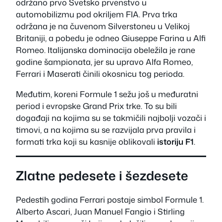
održano prvo Svetsko prvenstvo u
automobilizmu pod okriljem FIA. Prva trka
održana je na čuvenom Silverstoneu u Velikoj
Britaniji, a pobedu je odneo Giuseppe Farina u Alfi
Romeo. Italijanska dominacija obeležila je rane
godine šampionata, jer su upravo Alfa Romeo,
Ferrari i Maserati činili okosnicu tog perioda.
Međutim, koreni Formule 1 sežu još u međuratni
period i evropske Grand Prix trke. To su bili
događaji na kojima su se takmičili najbolji vozači i
timovi, a na kojima su se razvijala prva pravila i
formati trka koji su kasnije oblikovali
istoriju F1
.
Zlatne pedesete i šezdesete
Pedestih godina Ferrari postaje simbol Formule 1.
Alberto Ascari, Juan Manuel Fangio i Stirling