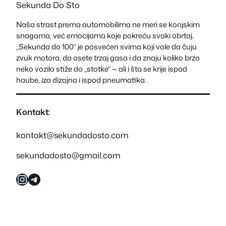
Sekunda Do Sto
Naša strast prema automobilima ne meri se konjskim
snagama, već emocijama koje pokreću svaki obrtaj.
„Sekunda do 100“ je posvećen svima koji vole da čuju
zvuk motora, da osete trzaj gasa i da znaju koliko brzo
neko vozilo stiže do „stotke“ — ali i šta se krije ispod
haube, iza dizajna i ispod pneumatika.
Kontakt:
kontakt@sekundadosto.com
sekundadosto@gmail.com
Instagram
Telegram