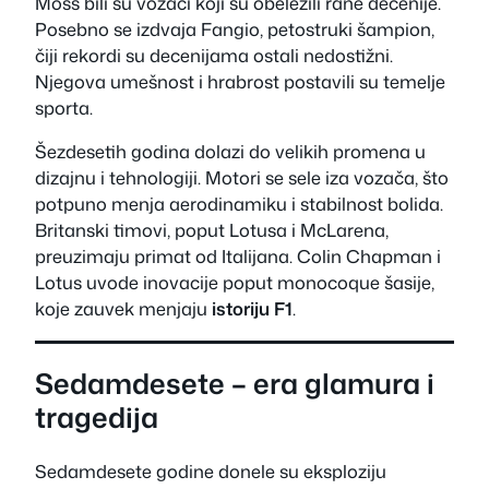
Moss bili su vozači koji su obeležili rane decenije.
Posebno se izdvaja Fangio, petostruki šampion,
čiji rekordi su decenijama ostali nedostižni.
Njegova umešnost i hrabrost postavili su temelje
sporta.
Šezdesetih godina dolazi do velikih promena u
dizajnu i tehnologiji. Motori se sele iza vozača, što
potpuno menja aerodinamiku i stabilnost bolida.
Britanski timovi, poput Lotusa i McLarena,
preuzimaju primat od Italijana. Colin Chapman i
Lotus uvode inovacije poput monocoque šasije,
koje zauvek menjaju
istoriju F1
.
Sedamdesete – era glamura i
tragedija
Sedamdesete godine donele su eksploziju