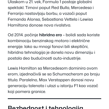
Ulaskom u 21. vek, Formula 1 postaje globalni
spektakl. Timovi poput Red Bulla, Mercedesa i
Ferrarija nastavljaju borbu, a vozači poput
Fernanda Alonsa, Sebastiana Vettela i Lewisa
Hamiltona donose nova rivalstva.
Od 2014. počinje
hibridna era
– bolidi sada koriste
kombinaciju benzinskog motora i električne
energije. Iako su mnogi fanovi bili skeptični,
hibridna tehnologija je donela novu dimenziju i
postala deo budućnosti auto-industrije.
Lewis Hamilton sa Mercedesom dominira ovom
erom, izjednačivši se sa Schumacherom po broju
titula. Paralelno, Max Verstappen donosi novu
generaciju talenata i ulazi u istoriju F1 kao vozač
koji pomera granice.
Bezbednost i tehnologija