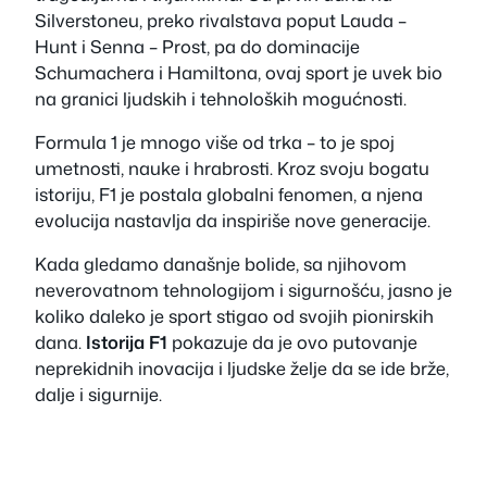
Silverstoneu, preko rivalstava poput Lauda –
Hunt i Senna – Prost, pa do dominacije
Schumachera i Hamiltona, ovaj sport je uvek bio
na granici ljudskih i tehnoloških mogućnosti.
Formula 1 je mnogo više od trka – to je spoj
umetnosti, nauke i hrabrosti. Kroz svoju bogatu
istoriju, F1 je postala globalni fenomen, a njena
evolucija nastavlja da inspiriše nove generacije.
Kada gledamo današnje bolide, sa njihovom
neverovatnom tehnologijom i sigurnošću, jasno je
koliko daleko je sport stigao od svojih pionirskih
dana.
Istorija F1
pokazuje da je ovo putovanje
neprekidnih inovacija i ljudske želje da se ide brže,
dalje i sigurnije.