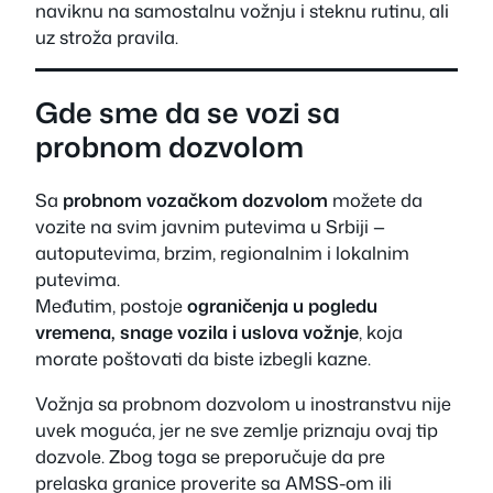
naviknu na samostalnu vožnju i steknu rutinu, ali
uz stroža pravila.
Gde sme da se vozi sa
probnom dozvolom
Sa
probnom vozačkom dozvolom
možete da
vozite na svim javnim putevima u Srbiji —
autoputevima, brzim, regionalnim i lokalnim
putevima.
Međutim, postoje
ograničenja u pogledu
vremena, snage vozila i uslova vožnje
, koja
morate poštovati da biste izbegli kazne.
Vožnja sa probnom dozvolom u inostranstvu nije
uvek moguća, jer ne sve zemlje priznaju ovaj tip
dozvole. Zbog toga se preporučuje da pre
prelaska granice proverite sa AMSS-om ili