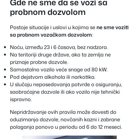
Gde ne sme da se vozi sa
probnom dozvolom
Postoje situacije i uslovi u kojima se
ne sme voziti
sa probnom vozačkom dozvolom
:
Noću, između 23 i 6 časova, bez nadzora.
Na teritoriji druge države, ako ta zemlja ne
priznaje probne dozvole.
Samostalno vozilo veće snage od 80 kW.
Pod dejstvom alkohola ili narkotika.
U slučaju neposedovanja potvrde o osiguranju,
saobraćajne dozvole ili ako vozilo nije tehnički
ispravno.
Nepridržavanje ovih pravila može dovesti do
oduzimanja dozvole, novčanih kazni i zabrane
polaganja ponovo u periodu od 6 do 12 meseci.