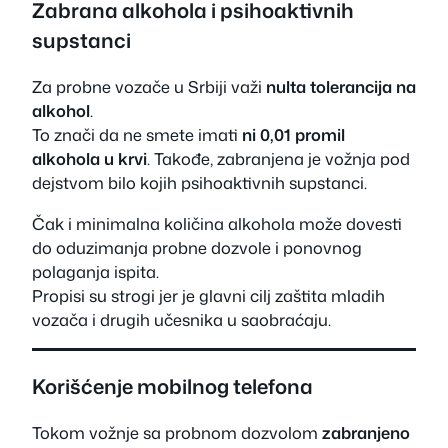
Zabrana alkohola i psihoaktivnih
supstanci
Za probne vozače u Srbiji važi
nulta tolerancija na
alkohol
.
To znači da ne smete imati
ni 0,01 promil
alkohola u krvi
. Takođe, zabranjena je vožnja pod
dejstvom bilo kojih psihoaktivnih supstanci.
Čak i minimalna količina alkohola može dovesti
do oduzimanja probne dozvole i ponovnog
polaganja ispita.
Propisi su strogi jer je glavni cilj zaštita mladih
vozača i drugih učesnika u saobraćaju.
Korišćenje mobilnog telefona
Tokom vožnje sa probnom dozvolom
zabranjeno