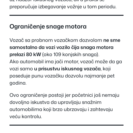
preporučuje izbegavanje vožnje u tom periodu.
Ograničenje snage motora
Vozač sa probnom vozačkom dozvolom
ne sme
samostalno da vozi vozilo čija snaga motora
prelazi 80 kW
(oko 109 konjskih snaga).
Ako automobil ima jači motor, vozač može da ga
vozi samo
u prisustvu iskusnog vozača
, koji
poseduje punu vozačku dozvolu najmanje pet
godina.
Ovo ograničenje postoji jer početnici još nemaju
dovoljno iskustva da upravljaju snažnim
automobilima koji brzo ubrzavaju i zahtevaju
veću kontrolu.