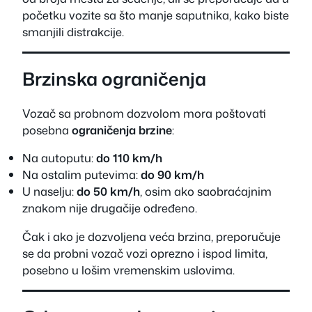
početku vozite sa što manje saputnika, kako biste
smanjili distrakcije.
Brzinska ograničenja
Vozač sa probnom dozvolom mora poštovati
posebna
ograničenja brzine
:
Na autoputu:
do 110 km/h
Na ostalim putevima:
do 90 km/h
U naselju:
do 50 km/h
, osim ako saobraćajnim
znakom nije drugačije određeno.
Čak i ako je dozvoljena veća brzina, preporučuje
se da probni vozač vozi oprezno i ispod limita,
posebno u lošim vremenskim uslovima.