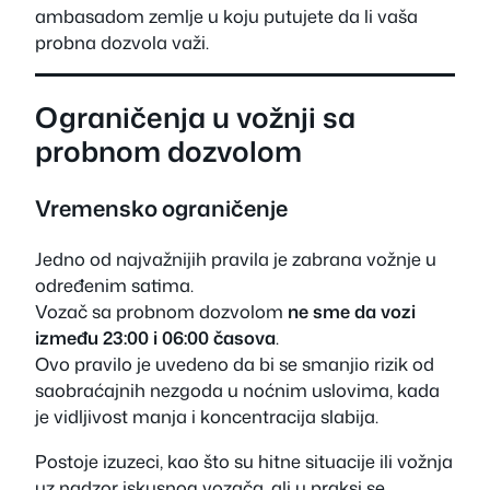
ambasadom zemlje u koju putujete da li vaša
probna dozvola važi.
Ograničenja u vožnji sa
probnom dozvolom
Vremensko ograničenje
Jedno od najvažnijih pravila je zabrana vožnje u
određenim satima.
Vozač sa probnom dozvolom
ne sme da vozi
između 23:00 i 06:00 časova
.
Ovo pravilo je uvedeno da bi se smanjio rizik od
saobraćajnih nezgoda u noćnim uslovima, kada
je vidljivost manja i koncentracija slabija.
Postoje izuzeci, kao što su hitne situacije ili vožnja
uz nadzor iskusnog vozača, ali u praksi se