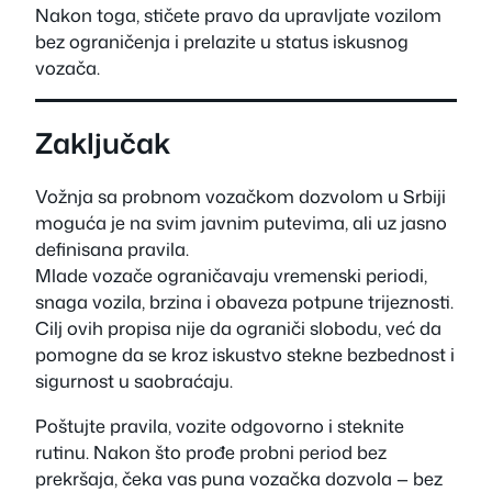
Nakon toga, stičete pravo da upravljate vozilom
bez ograničenja i prelazite u status iskusnog
vozača.
Zaključak
Vožnja sa probnom vozačkom dozvolom u Srbiji
moguća je na svim javnim putevima, ali uz jasno
definisana pravila.
Mlade vozače ograničavaju vremenski periodi,
snaga vozila, brzina i obaveza potpune trijeznosti.
Cilj ovih propisa nije da ograniči slobodu, već da
pomogne da se kroz iskustvo stekne bezbednost i
sigurnost u saobraćaju.
Poštujte pravila, vozite odgovorno i steknite
rutinu. Nakon što prođe probni period bez
prekršaja, čeka vas puna vozačka dozvola — bez