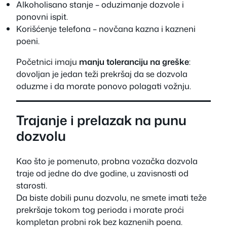
Alkoholisano stanje – oduzimanje dozvole i
ponovni ispit.
Korišćenje telefona – novčana kazna i kazneni
poeni.
Početnici imaju
manju toleranciju na greške
:
dovoljan je jedan teži prekršaj da se dozvola
oduzme i da morate ponovo polagati vožnju.
Trajanje i prelazak na punu
dozvolu
Kao što je pomenuto, probna vozačka dozvola
traje od jedne do dve godine, u zavisnosti od
starosti.
Da biste dobili punu dozvolu, ne smete imati teže
prekršaje tokom tog perioda i morate proći
kompletan probni rok bez kaznenih poena.