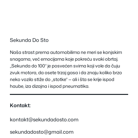
Sekunda Do Sto
Naša strast prema automobilima ne meri se konjskim
snagama, već emocijama koje pokreću svaki obrtaj.
„Sekunda do 100“ je posvećen svima koji vole da čuju
zvuk motora, da osete trzaj gasa i da znaju koliko brzo
neko vozilo stiže do „stotke“ — ali i šta se krije ispod
haube, iza dizajna i ispod pneumatika.
Kontakt:
kontakt@sekundadosto.com
sekundadosto@gmail.com