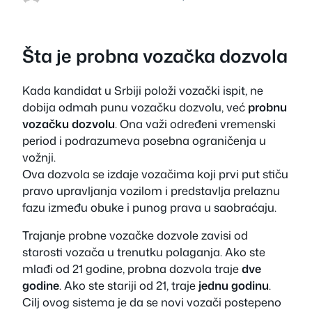
Šta je probna vozačka dozvola
Kada kandidat u Srbiji položi vozački ispit, ne
dobija odmah punu vozačku dozvolu, već
probnu
vozačku dozvolu
. Ona važi određeni vremenski
period i podrazumeva posebna ograničenja u
vožnji.
Ova dozvola se izdaje vozačima koji prvi put stiču
pravo upravljanja vozilom i predstavlja prelaznu
fazu između obuke i punog prava u saobraćaju.
Trajanje probne vozačke dozvole zavisi od
starosti vozača u trenutku polaganja. Ako ste
mlađi od 21 godine, probna dozvola traje
dve
godine
. Ako ste stariji od 21, traje
jednu godinu
.
Cilj ovog sistema je da se novi vozači postepeno