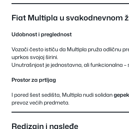
Fiat Multipla u svakodnevnom ž
Udobnost i preglednost
Vozači često ističu da Multipla pruža odličnu pr
uprkos svojoj širini.
Unutrašnjost je jednostavna, ali funkcionalna – 
Prostor za prtljag
I pored šest sedišta, Multipla nudi solidan
gepek
prevoz većih predmeta.
Redizajn i nasleđe