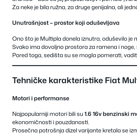
Za neke je bila ružna, za druge genijalna, ali jedn
Unutrašnjost – prostor koji oduševljava
Ono što je Multipla donela iznutra, oduševilo j
Svako ima dovoljno prostora za ramena i noge, š
Pored toga, sedišta su se mogla pomerati, vaditi 
Tehničke karakteristike Fiat Mul
Motori i performanse
Najpopularniji motori bili su
1.6 16v benzinski m
ekonomičnosti i pouzdanosti.
Prosečna potrošnja dizel varijante kretala se i