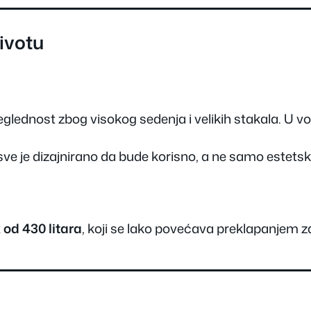
ivotu
eglednost zbog visokog sedenja i velikih stakala. U vo
sve je dizajnirano da bude korisno, a ne samo estetski
 od 430 litara
, koji se lako povećava preklapanjem za