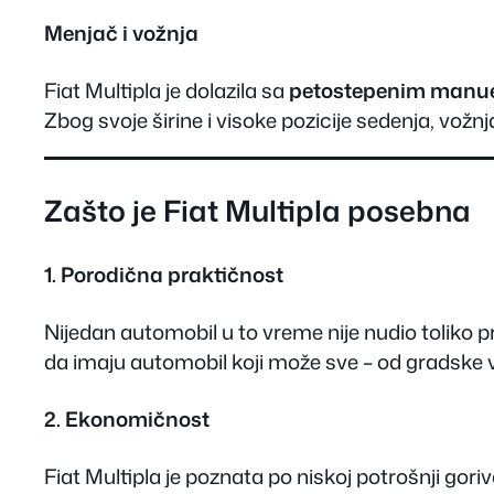
Menjač i vožnja
Fiat Multipla je dolazila sa
petostepenim manu
Zbog svoje širine i visoke pozicije sedenja, vožn
Zašto je Fiat Multipla posebna
1. Porodična praktičnost
Nijedan automobil u to vreme nije nudio toliko pr
da imaju automobil koji može sve – od gradske 
2. Ekonomičnost
Fiat Multipla je poznata po niskoj potrošnji gor