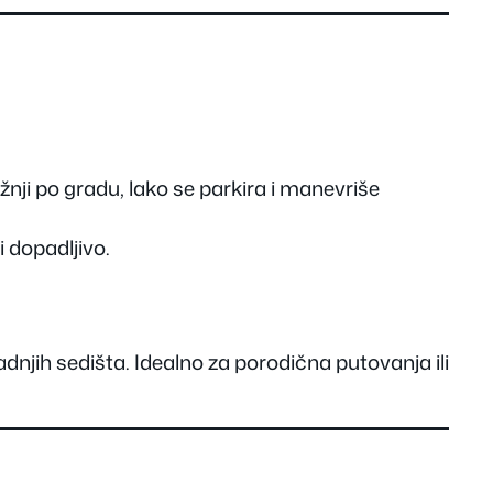
žnji po gradu, lako se parkira i manevriše
 dopadljivo.
dnjih sedišta. Idealno za porodična putovanja ili