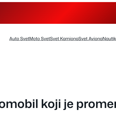
Auto Svet
Moto Svet
Svet Kamiona
Svet Aviona
Nauti
omobil koji je promen