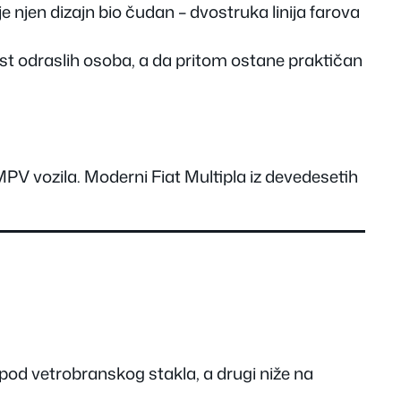
e njen dizajn bio čudan – dvostruka linija farova
st odraslih osoba, a da pritom ostane praktičan
 MPV vozila. Moderni Fiat Multipla iz devedesetih
spod vetrobranskog stakla, a drugi niže na