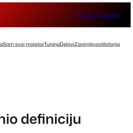
Instagram
Telegram
ka
Sam svoj majstor
Tuning
Delovi
Zanimljivosti
Istorija
io definiciju