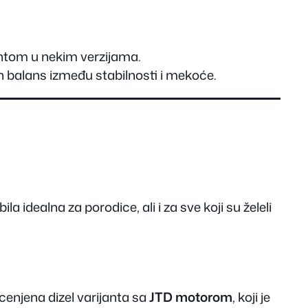
antom u nekim verzijama.
dan balans između stabilnosti i mekoće.
idealna za porodice, ali i za sve koji su želeli
cenjena dizel varijanta sa
JTD motorom
, koji je