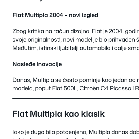
Fiat Multipla 2004 – novi izgled
Zbog kritika na račun dizajna, Fiat je 2004. godi
svoje originalnosti, novi model je bio prihvaćen š
Međutim, istinski ljubitelji automobila i dalje sma
Nasleđe inovacije
Danas, Multipla se često pominje kao jedan od
modela, poput Fiat 500L, Citroën C4 Picasso i R
Fiat Multipla kao klasik
Iako je dugo bila potcenjena, Multipla danas do