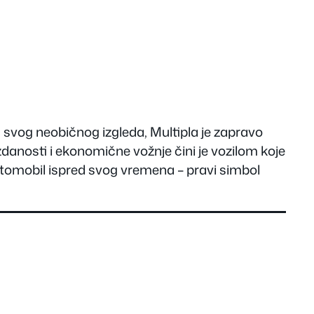
g svog neobičnog izgleda, Multipla je zapravo
danosti i ekonomične vožnje čini je vozilom koje
tomobil ispred svog vremena – pravi simbol