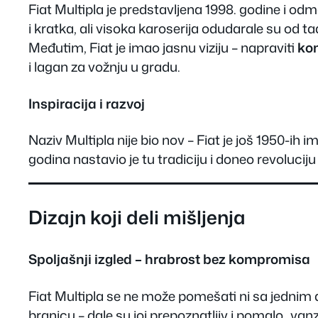
Fiat Multipla je predstavljena 1998. godine i od
i kratka, ali visoka karoserija odudarale su od t
Međutim, Fiat je imao jasnu viziju – napraviti
ko
i lagan za vožnju u gradu.
Inspiracija i razvoj
Naziv Multipla nije bio nov – Fiat je još 1950-ih
godina nastavio je tu tradiciju i doneo revoluc
Dizajn koji deli mišljenja
Spoljašnji izgled – hrabrost bez kompromisa
Fiat Multipla se ne može pomešati ni sa jednim d
branicu – dale su joj prepoznatljiv i pomalo „vanz