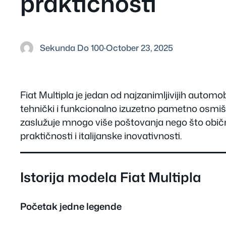
praktičnosti
Sekunda Do 100
·
October 23, 2025
Fiat Multipla je jedan od najzanimljivijih autom
tehnički i funkcionalno izuzetno pametno osmišl
zaslužuje mnogo više poštovanja nego što obič
praktičnosti i italijanske inovativnosti.
Istorija modela Fiat Multipla
Početak jedne legende