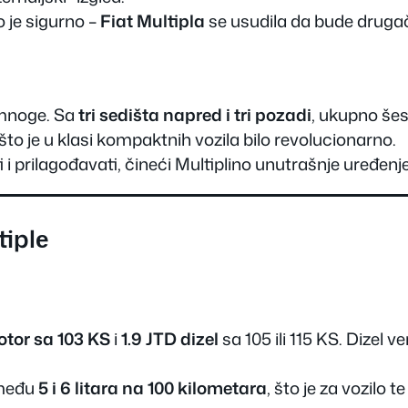
o je sigurno –
Fiat Multipla
se usudila da bude drugač
e mnoge. Sa
tri sedišta napred i tri pozadi
, ukupno šes
to je u klasi kompaktnih vozila bilo revolucionarno.
i prilagođavati, čineći Multiplino unutrašnje uređenje
tiplе
otor sa 103 KS
i
1.9 JTD dizel
sa 105 ili 115 KS. Dizel v
zmeđu
5 i 6 litara na 100 kilometara
, što je za vozilo t