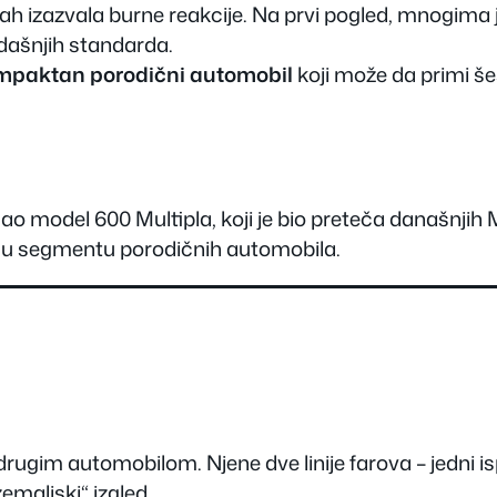
mah izazvala burne reakcije. Na prvi pogled, mnogima j
adašnjih standarda.
mpaktan porodični automobil
koji može da primi še
 imao model 600 Multipla, koji je bio preteča današnjih
iju u segmentu porodičnih automobila.
rugim automobilom. Njene dve linije farova – jedni i
emaljski“ izgled.