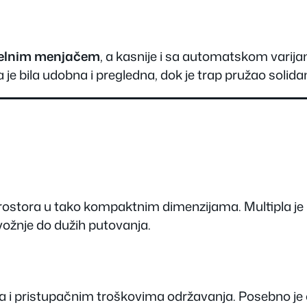
elnim menjačem
, a kasnije i sa automatskom varij
ja je bila udobna i pregledna, dok je trap pružao soli
ostora u tako kompaktnim dimenzijama. Multipla je bila 
vožnje do dužih putovanja.
iva i pristupačnim troškovima održavanja. Posebno je 