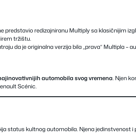
ne predstavio redizajniranu Multiplу sa klasičnijim iz
irem tržištu.
traju da je originalna verzija bila „prava“ Multipla – a
najinovativnijih automobila svog vremena
. Njen k
enault Scénic.
bija status kultnog automobila. Njena jedinstvenost 