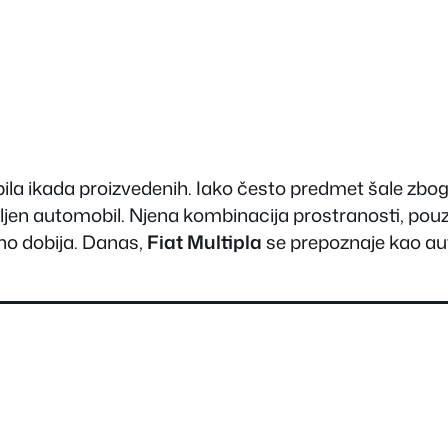
obila ikada proizvedenih. Iako često predmet šale zbo
jen automobil. Njena kombinacija prostranosti, pouz
no dobija. Danas,
Fiat Multipla
se prepoznaje kao au