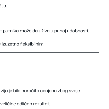
ija.
t putnika može da uživa u punoj udobnosti.
 izuzetno fleksibilnim.
erzija je bila naročito cenjena zbog svoje
e veličine odličan rezultat.