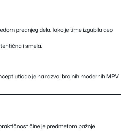
gledom prednjeg dela. Iako je time izgubila deo
utentična i smela.
oncept uticao je na razvoj brojnih modernih MPV
i praktičnost čine je predmetom pažnje