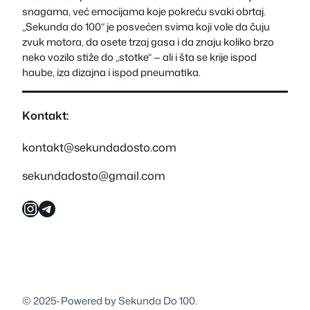
snagama, već emocijama koje pokreću svaki obrtaj.
„Sekunda do 100“ je posvećen svima koji vole da čuju
zvuk motora, da osete trzaj gasa i da znaju koliko brzo
neko vozilo stiže do „stotke“ — ali i šta se krije ispod
haube, iza dizajna i ispod pneumatika.
Kontakt:
kontakt@sekundadosto.com
sekundadosto@gmail.com
Instagram
Telegram
© 2025
·
Powered by Sekunda Do 100.