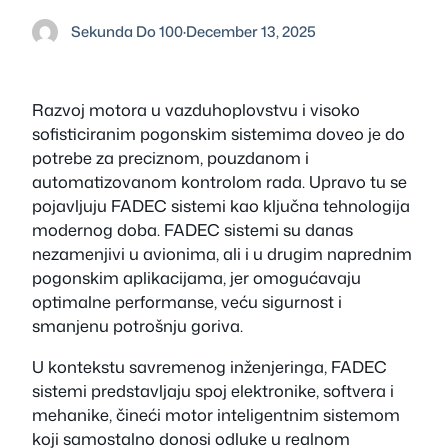
Sekunda Do 100
·
December 13, 2025
Razvoj motora u vazduhoplovstvu i visoko
sofisticiranim pogonskim sistemima doveo je do
potrebe za preciznom, pouzdanom i
automatizovanom kontrolom rada. Upravo tu se
pojavljuju FADEC sistemi kao ključna tehnologija
modernog doba. FADEC sistemi su danas
nezamenjivi u avionima, ali i u drugim naprednim
pogonskim aplikacijama, jer omogućavaju
optimalne performanse, veću sigurnost i
smanjenu potrošnju goriva.
U kontekstu savremenog inženjeringa, FADEC
sistemi predstavljaju spoj elektronike, softvera i
mehanike, čineći motor inteligentnim sistemom
koji samostalno donosi odluke u realnom