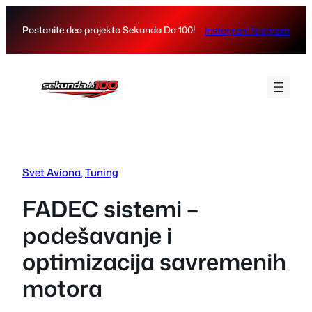
Skip
to
Postanite deo projekta Sekunda Do 100!
Instagram
Telegram
content
Svet Aviona
, 
Tuning
FADEC sistemi –
podešavanje i
optimizacija savremenih
motora