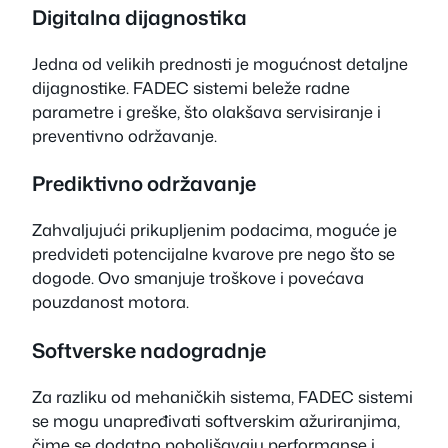
Digitalna dijagnostika
Jedna od velikih prednosti je mogućnost detaljne
dijagnostike. FADEC sistemi beleže radne
parametre i greške, što olakšava servisiranje i
preventivno održavanje.
Prediktivno održavanje
Zahvaljujući prikupljenim podacima, moguće je
predvideti potencijalne kvarove pre nego što se
dogode. Ovo smanjuje troškove i povećava
pouzdanost motora.
Softverske nadogradnje
Za razliku od mehaničkih sistema, FADEC sistemi
se mogu unapređivati softverskim ažuriranjima,
čime se dodatno poboljšavaju performanse i